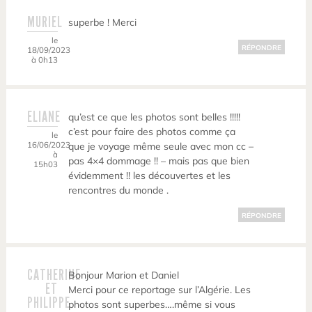
MURIEL
superbe ! Merci
le
RÉPONDRE
18/09/2023
à 0h13
ELIANE
qu’est ce que les photos sont belles !!!!!
c’est pour faire des photos comme ça
le
16/06/2023
que je voyage même seule avec mon cc –
à
pas 4×4 dommage !! – mais pas que bien
15h03
évidemment !! les découvertes et les
rencontres du monde .
RÉPONDRE
CATHERINE
Bonjour Marion et Daniel
ET
Merci pour ce reportage sur l’Algérie. Les
PHILIPPE
photos sont superbes….même si vous