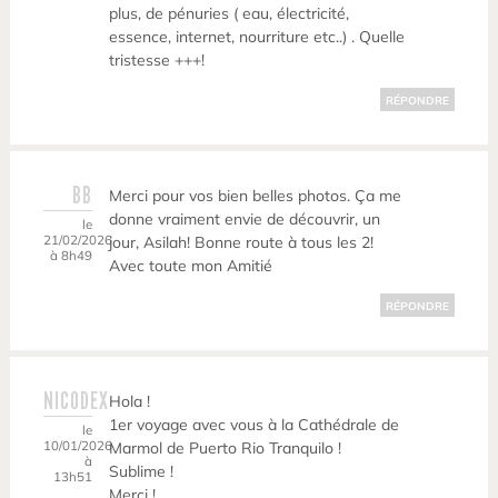
plus, de pénuries ( eau, électricité,
essence, internet, nourriture etc..) . Quelle
tristesse +++!
RÉPONDRE
BB
Merci pour vos bien belles photos. Ça me
donne vraiment envie de découvrir, un
le
21/02/2026
jour, Asilah! Bonne route à tous les 2!
à 8h49
Avec toute mon Amitié
RÉPONDRE
NICODEX
Hola !
1er voyage avec vous à la Cathédrale de
le
10/01/2026
Marmol de Puerto Rio Tranquilo !
à
Sublime !
13h51
Merci !