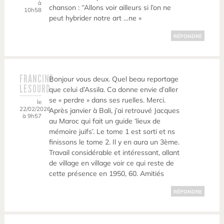
à
chanson : ‘’Allons voir ailleurs si l’on ne
10h58
peut hybrider notre art …ne »
RÉPONDRE
FRANCINE
Bonjour vous deux. Quel beau reportage
LESOURD
que celui d’Assila. Ca donne envie d’aller
se « perdre » dans ses ruelles. Merci.
le
22/02/2026
Après janvier à Bali, j’ai retrouvé Jacques
à 9h57
au Maroc qui fait un guide ‘lieux de
mémoire juifs’. Le tome 1 est sorti et ns
finissons le tome 2. Il y en aura un 3ème.
Travail considérable et intéressant, allant
de village en village voir ce qui reste de
cette présence en 1950, 60. Amitiés
RÉPONDRE