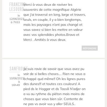
FRANCINE
Merci à vous deux de raviver les
LESOURD
souvenirs de cette magnifique Algérie
que j’ai traversé en long, large et travers,
le
12/06/2023
seuls, en couple, il y a bien longtemps,
à 7h53
mais les paysages n’ont pas changé et
vous savez si bien les mettre en valeur
avec vos splendides photos.Bravo et
Merci . Amitiés à vous deux.
RÉPONDRE
SANFROISE
Je suis ravie de savoir que vous avez pu
voir de si belles choses…. Rien ne vous a
le
10/06/2023
échappé qud même!! Oh les lignes pures
à
des dunes!!! et toutes ces couleurs! A
16h49
pied ds le Hoggar et ds Tassili N’adjer on
a vu au rythme du piéton mais moins de
choses que vous bien sûr. Contente de
ne pas vs avoir vus y aller SEULS..