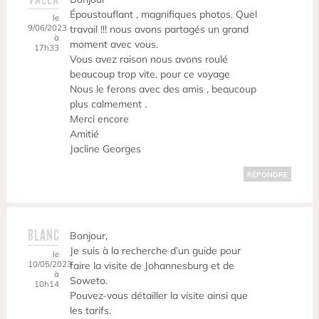
Époustouflant , magnifiques photos. Quel
le
9/06/2023
travail !!! nous avons partagés un grand
à
moment avec vous.
17h33
Vous avez raison nous avons roulé
beaucoup trop vite, pour ce voyage
Nous le ferons avec des amis , beaucoup
plus calmement .
Merci encore
Amitié
Jacline Georges
RÉPONDRE
BLANC
Bonjour,
Je suis à la recherche d’un guide pour
le
10/05/2023
faire la visite de Johannesburg et de
à
Soweto.
10h14
Pouvez-vous détailler la visite ainsi que
les tarifs.