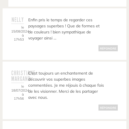
NELLY
Enfin pris le temps de regarder ces
paysages superbes ! Que de formes et
le
15/08/2024
de couleurs ! bien sympathique de
à
voyager ainsi …
17h53
RÉPONDRE
CHRISTIANE
C’est toujours un enchantement de
MARGAND
découvrir vos superbes images
commentées. Je me réjouis à chaque fois
le
18/07/2024
de les visionner. Merci de les partager
à
avec nous.
17h56
RÉPONDRE