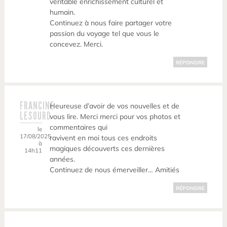
véritable enrichissement culturel et
humain.
Continuez à nous faire partager votre
passion du voyage tel que vous le
concevez. Merci.
RÉPONDRE
FRANCINE
Heureuse d’avoir de vos nouvelles et de
LESOURD
vous lire. Merci merci pour vos photos et
commentaires qui
le
17/08/2025
ravivent en moi tous ces endroits
à
magiques découverts ces dernières
14h11
années.
Continuez de nous émerveiller… Amitiés
RÉPONDRE