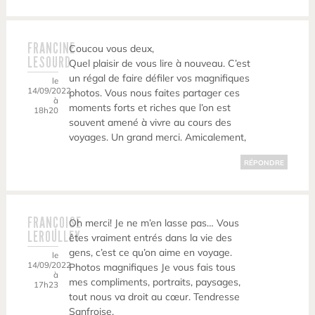
FRANCINE
Coucou vous deux,
LESOURD
Quel plaisir de vous lire à nouveau. C’est
un régal de faire défiler vos magnifiques
le
14/09/2022
photos. Vous nous faites partager ces
à
moments forts et riches que l’on est
18h20
souvent amené à vivre au cours des
voyages. Un grand merci. Amicalement,
RÉPONDRE
FRANÇOISE
Oh merci! Je ne m’en lasse pas… Vous
LEROULLEY
êtes vraiment entrés dans la vie des
gens, c’est ce qu’on aime en voyage.
le
14/09/2022
Photos magnifiques Je vous fais tous
à
mes compliments, portraits, paysages,
17h23
tout nous va droit au cœur. Tendresse
Sanfroise.