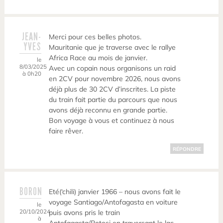
JEAN-
Merci pour ces belles photos.
YVES
Mauritanie que je traverse avec le rallye
Africa Race au mois de janvier.
le
8/03/2025
Avec un copain nous organisons un raid
à 0h20
en 2CV pour novembre 2026, nous avons
déjà plus de 30 2CV d’inscrites. La piste
du train fait partie du parcours que nous
avons déjà reconnu en grande partie.
Bon voyage à vous et continuez à nous
faire rêver.
RÉPONDRE
BORON
Eté(‘chili) janvier 1966 – nous avons fait le
voyage Santiago/Antofagasta en voiture
le
20/10/2024
puis avons pris le train
à