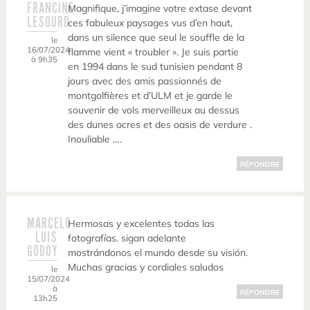
FRANCINE
Magnifique, j’imagine votre extase devant
LESOURD
ces fabuleux paysages vus d’en haut,
dans un silence que seul le souffle de la
le
16/07/2024
flamme vient « troubler ». Je suis partie
à 9h35
en 1994 dans le sud tunisien pendant 8
jours avec des amis passionnés de
montgolfières et d’ULM et je garde le
souvenir de vols merveilleux au dessus
des dunes ocres et des oasis de verdure .
Inouliable ….
RÉPONDRE
MARCELO
Hermosas y excelentes todas las
LUIS
fotografías. sigan adelante
GODOY
mostrándonos el mundo desde su visión.
Muchas gracias y cordiales saludos
le
15/07/2024
à
RÉPONDRE
13h25