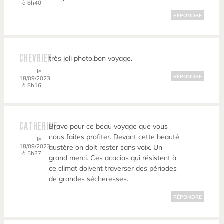
à 8h40
RÉPONDRE
CHEVRIER
très joli photo.bon voyage.
le
RÉPONDRE
18/09/2023
à 8h16
CATHERINE
Bravo pour ce beau voyage que vous
nous faites profiter. Devant cette beauté
le
18/09/2023
austère on doit rester sans voix. Un
à 5h37
grand merci. Ces acacias qui résistent à
ce climat doivent traverser des périodes
de grandes sécheresses.
RÉPONDRE