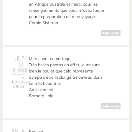
en Afrique australe et merci pour les
renseignements que vous m’avez fourni
pour la préparation de mon voyage.
Carole Sisteron
RÉPONDRE
LOLY
Merci pour ce partage
ET
Très belles photos en effet, je mesure
BERNARD
bien le boulot que cela représente
Sympa d’être replongé à nouveau dans
le
10/06/2023
ce très beau trip.
à 6h58
Amicalement
Bernard Loly
RÉPONDRE
VALLA
Bonjour