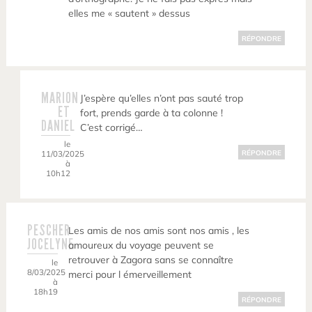
elles me « sautent » dessus
RÉPONDRE
MARION
J’espère qu’elles n’ont pas sauté trop
ET
fort, prends garde à ta colonne !
DANIEL
C’est corrigé…
le
11/03/2025
RÉPONDRE
à
10h12
PESCHER
Les amis de nos amis sont nos amis , les
JOCELYNE
amoureux du voyage peuvent se
retrouver à Zagora sans se connaître
le
8/03/2025
merci pour l émerveillement
à
18h19
RÉPONDRE