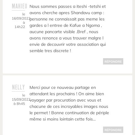
MAHIEU
Nous sommes passes a iteshi -tetshi et
avons cherche apres Shandavu camp :
le
16/09/2022
personne ne connaissait pas meme les
à
gardes a l entree de Kafue a Ngoma ,
14h22
aucune pancarte visible .Bref , nous
avons renonce a vous trouver malgre l
envie de decouvrir votre association qui
semble tres discrete !
RÉPONDRE
NELLY
Merci pour ce nouveau partage en
attendant les prochains ! On aime bien
le
15/09/2022
voyager par procuration avec vous et
à 8h45
chacune de ces incroyables images nous
le permet ! Bonne continuation de périple
même si moins lointain cette fois…
RÉPONDRE