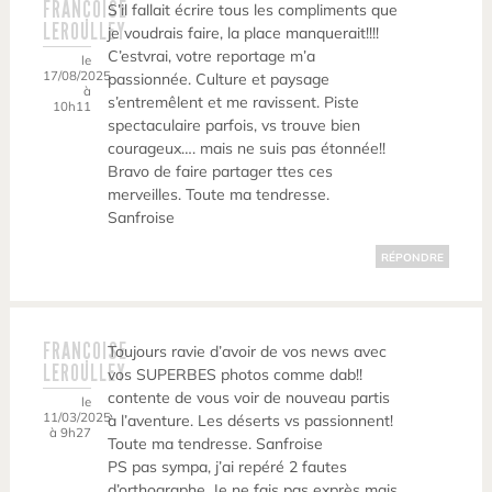
FRANÇOISE
S’il fallait écrire tous les compliments que
LEROULLEY
je voudrais faire, la place manquerait!!!!
C’estvrai, votre reportage m’a
le
17/08/2025
passionnée. Culture et paysage
à
s’entremêlent et me ravissent. Piste
10h11
spectaculaire parfois, vs trouve bien
courageux…. mais ne suis pas étonnée!!
Bravo de faire partager ttes ces
merveilles. Toute ma tendresse.
Sanfroise
RÉPONDRE
FRANÇOISE
Toujours ravie d’avoir de vos news avec
LEROULLEY
vos SUPERBES photos comme dab!!
contente de vous voir de nouveau partis
le
11/03/2025
à l’aventure. Les déserts vs passionnent!
à 9h27
Toute ma tendresse. Sanfroise
PS pas sympa, j’ai repéré 2 fautes
d’orthographe. Je ne fais pas exprès mais