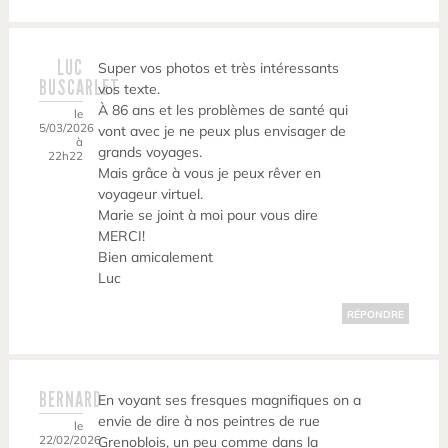
LUC
Super vos photos et très intéressants
BUSCARLET
vos texte.
À 86 ans et les problèmes de santé qui
le
5/03/2026
vont avec je ne peux plus envisager de
à
grands voyages.
22h22
Mais grâce à vous je peux rêver en
voyageur virtuel.
Marie se joint à moi pour vous dire
MERCI!
Bien amicalement
Luc
RÉPONDRE
BERNARD
En voyant ses fresques magnifiques on a
envie de dire à nos peintres de rue
le
22/02/2026
Grenoblois, un peu comme dans la