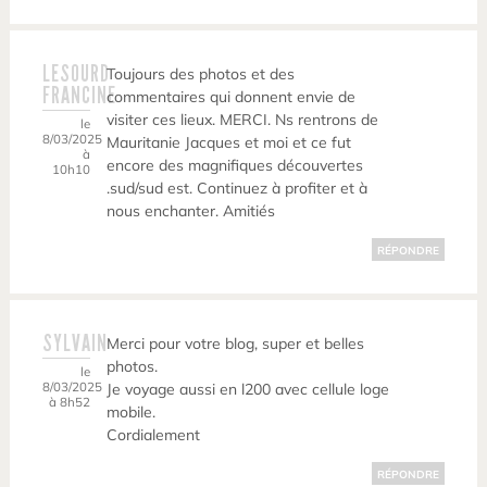
LESOURD
Toujours des photos et des
FRANCINE
commentaires qui donnent envie de
visiter ces lieux. MERCI. Ns rentrons de
le
8/03/2025
Mauritanie Jacques et moi et ce fut
à
encore des magnifiques découvertes
10h10
.sud/sud est. Continuez à profiter et à
nous enchanter. Amitiés
RÉPONDRE
SYLVAIN
Merci pour votre blog, super et belles
photos.
le
8/03/2025
Je voyage aussi en l200 avec cellule loge
à 8h52
mobile.
Cordialement
RÉPONDRE