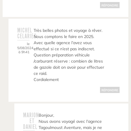
RÉPONDRE
MICHEL
Très belles photos et voyage à rêver.
CELARIES
Nous comptons le faire en 2025.
Avec quelle agence l’avez vous
le
5/08/2024
effectué si ce n’est pas indiscret.
à 9h41
Question préparation véhicule
/carburant réserve : combien de litres
de gazole doit on avoir pour effectuer
ce raid.
Cordialement
RÉPONDRE
MARION
Bonjour,
ET
Nous avons voyagé avec l’agence
DANIEL
Tagoulmoust Aventure, mais je ne