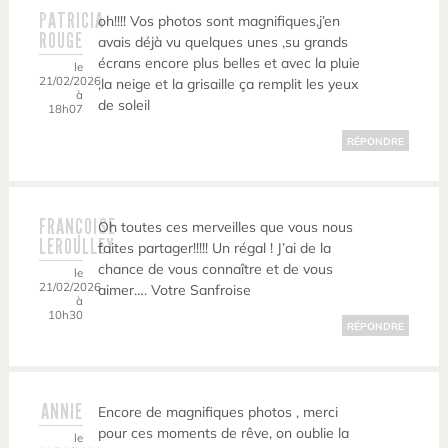
PATRICIA
oh!!!! Vos photos sont magnifiques,j’en
ROUGE
avais déjà vu quelques unes ,su grands
écrans encore plus belles et avec la pluie
le
21/02/2026
,la neige et la grisaille ça remplit les yeux
à
de soleil
18h07
RÉPONDRE
FRANÇOISE
Oh toutes ces merveilles que vous nous
LEROULLEY
faites partager!!!!! Un régal ! J’ai de la
chance de vous connaître et de vous
le
21/02/2026
aimer…. Votre Sanfroise
à
10h30
RÉPONDRE
ANNIE
Encore de magnifiques photos , merci
pour ces moments de rêve, on oublie la
le