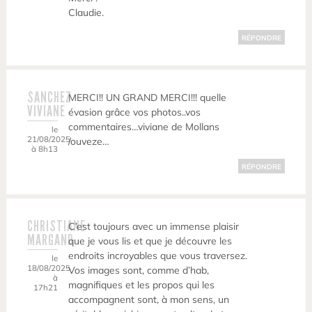
Claudie.
RÉPONDRE
SANCHEZ
MERCI!! UN GRAND MERCI!!! quelle
VIVIANE
évasion grâce vos photos..vos
commentaires…viviane de Mollans
le
21/08/2025
/ouveze…
à 8h13
RÉPONDRE
CHRISTIANE
C’est toujours avec un immense plaisir
MARGAND
que je vous lis et que je découvre les
endroits incroyables que vous traversez.
le
18/08/2025
Vos images sont, comme d’hab,
à
magnifiques et les propos qui les
17h21
accompagnent sont, à mon sens, un