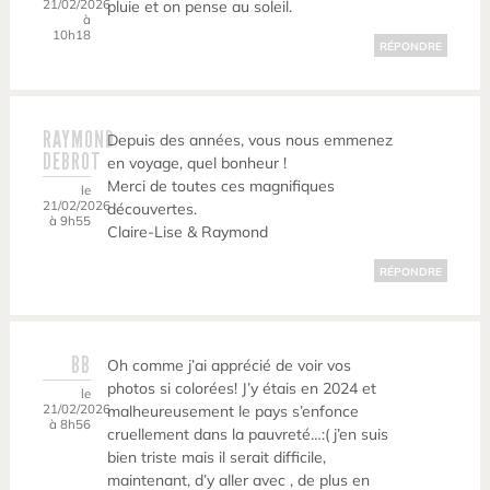
21/02/2026
pluie et on pense au soleil.
à
10h18
RÉPONDRE
RAYMOND
Depuis des années, vous nous emmenez
DEBROT
en voyage, quel bonheur !
Merci de toutes ces magnifiques
le
21/02/2026
découvertes.
à 9h55
Claire-Lise & Raymond
RÉPONDRE
BB
Oh comme j’ai apprécié de voir vos
photos si colorées! J’y étais en 2024 et
le
21/02/2026
malheureusement le pays s’enfonce
à 8h56
cruellement dans la pauvreté…:( j’en suis
bien triste mais il serait difficile,
maintenant, d’y aller avec , de plus en