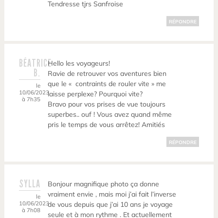
Tendresse tjrs Sanfroise
RÉPONDRE
BÉATRICE
Hello les voyageurs!
B.
Ravie de retrouver vos aventures bien
que le « contraints de rouler vite » me
le
10/06/2023
laisse perplexe? Pourquoi vite?
à 7h35
Bravo pour vos prises de vue toujours
superbes.. ouf ! Vous avez quand même
pris le temps de vous arrêtez! Amitiés
RÉPONDRE
SYLLA
Bonjour magnifique photo ça donne
vraiment envie , mais moi j’ai fait l’inverse
le
10/06/2023
de vous depuis que j’ai 10 ans je voyage
à 7h08
seule et à mon rythme . Et actuellement