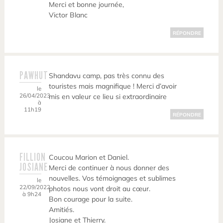
Merci et bonne journée,
Victor Blanc
RÉPONDRE
PAWHUT
Shandavu camp, pas très connu des
touristes mais magnifique ! Merci d’avoir
le
26/04/2023
mis en valeur ce lieu si extraordinaire
à
11h19
RÉPONDRE
FILLION
Coucou Marion et Daniel.
JOSIANE
Merci de continuer à nous donner des
nouvelles. Vos témoignages et sublimes
le
22/09/2022
photos nous vont droit au cœur.
à 9h24
Bon courage pour la suite.
Amitiés.
Josiane et Thierry.