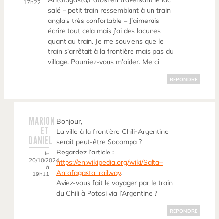
Antofagasta/Potosi en traversant le lac
17h22
salé – petit train ressemblant à un train
anglais très confortable – J’aimerais
écrire tout cela mais j’ai des lacunes
quant au train. Je me souviens que le
train s’arrêtait à la frontière mais pas du
village. Pourriez-vous m’aider. Merci
RÉPONDRE
MARION
Bonjour,
ET
La ville à la frontière Chili-Argentine
DANIEL
serait peut-être Socompa ?
Regardez l’article :
le
20/10/2024
https://en.wikipedia.org/wiki/Salta–
à
Antofagasta_railway
.
19h11
Aviez-vous fait le voyager par le train
du Chili à Potosi via l’Argentine ?
RÉPONDRE