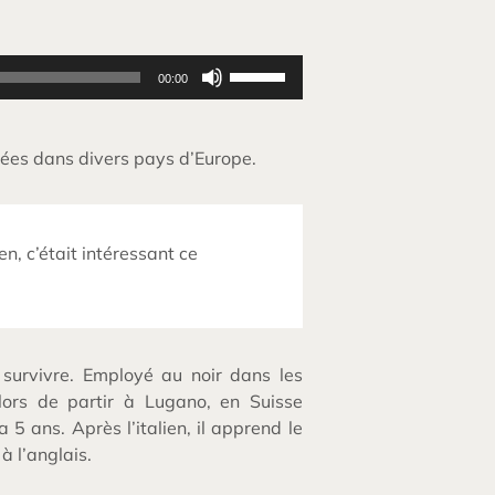
Utilisez
00:00
les
flèches
haut/bas
pour
nnées dans divers pays d’Europe.
augmenter
ou
diminuer
le
volume.
n, c’était intéressant ce
survivre. Employé au noir dans les
 alors de partir à Lugano, en Suisse
 5 ans. Après l’italien, il apprend le
à l’anglais.