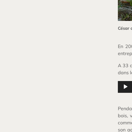
César 
En 20
entrep
A 33 a
dans l
Lecteu
audio
Pendan
bois, 
comme 
son ac