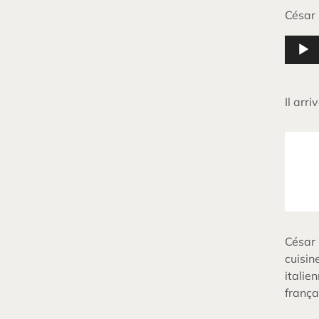
César 
Lecteu
audio
Il arr
César
cuisin
italie
frança