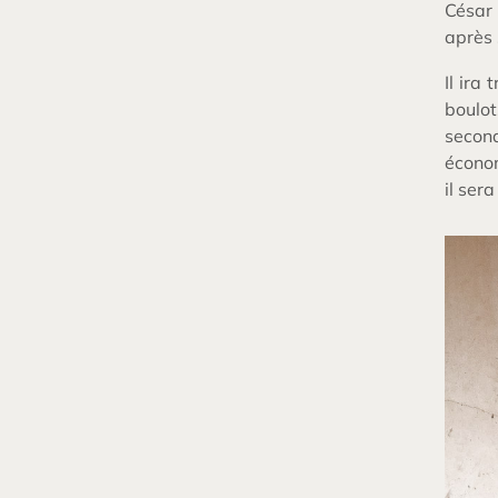
César 
après 
Il ira
boulot
second
économ
il ser