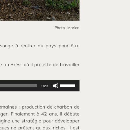
Photo : Marion
 songe à rentrer au pays pour être
 au Brésil où il projette de travailler
Utilisez
00:00
les
flèches
haut/bas
pour
 domaines : production de charbon de
augmenter
ger. Finalement à 42 ans, il débute
ou
diminuer
agine une stratégie pour développer
le
es ne prêtent qu’aux riches. Il est
volume.