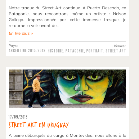
Notre traque du Street Art continue. A Puerto Deseado, en
Patagonie, nous rencontrons même un artiste : Nelson
Gallego. Impressionnée par cette immense fresque, je
retourne la voir avant de…
En lire plus »
Pays :
Thèmes :
ARGENTINE
2015-2018
HISTOIRE
,
PATAGONIE
,
PORTRAIT
,
STREET ART
17/09/2015
Street Art en Uruguay
A peine débarqués du cargo à Montevideo, nous allons à la