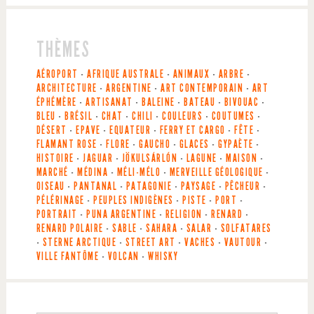
THÈMES
AÉROPORT
-
AFRIQUE AUSTRALE
-
ANIMAUX
-
ARBRE
-
ARCHITECTURE
-
ARGENTINE
-
ART CONTEMPORAIN
-
ART
ÉPHÉMÈRE
-
ARTISANAT
-
BALEINE
-
BATEAU
-
BIVOUAC
-
BLEU
-
BRÉSIL
-
CHAT
-
CHILI
-
COULEURS
-
COUTUMES
-
DÉSERT
-
EPAVE
-
EQUATEUR
-
FERRY ET CARGO
-
FÊTE
-
FLAMANT ROSE
-
FLORE
-
GAUCHO
-
GLACES
-
GYPAÈTE
-
HISTOIRE
-
JAGUAR
-
JÖKULSÁRLÓN
-
LAGUNE
-
MAISON
-
MARCHÉ
-
MÉDINA
-
MÉLI-MÉLO
-
MERVEILLE GÉOLOGIQUE
-
OISEAU
-
PANTANAL
-
PATAGONIE
-
PAYSAGE
-
PÊCHEUR
-
PÉLÉRINAGE
-
PEUPLES INDIGÈNES
-
PISTE
-
PORT
-
PORTRAIT
-
PUNA ARGENTINE
-
RELIGION
-
RENARD
-
RENARD POLAIRE
-
SABLE
-
SAHARA
-
SALAR
-
SOLFATARES
-
STERNE ARCTIQUE
-
STREET ART
-
VACHES
-
VAUTOUR
-
VILLE FANTÔME
-
VOLCAN
-
WHISKY