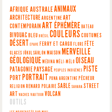
ANIMAUX
AFRIQUE AUSTRALE
ARCHITECTURE
ART
ARGENTINE
ART ÉPHÉMÈRE
CONTEMPORAIN
BATEAU
COULEURS
BIVOUAC
BLEU
COUTUMES
BRÉSIL
DÉSERT
FÊTE
FERRY ET CARGO
FLORE
EPAVE
MERVEILLE
MAISON
GLACES
JÖKULSÁRLÓN
GÉOLOGIQUE
OISEAU
MÉDINA
MÉLI-MÉLO
PISTE
PAYSAGE
PATAGONIE
PEUPLES INDIGÈNES
PORTRAIT
PORT
PÊCHEUR
PUNA ARGENTINE
SABLE
STREET
RENARD POLAIRE
RELIGION
SAHARA
VOLCAN
ART
VACHES
VAUTOUR
OUTILS