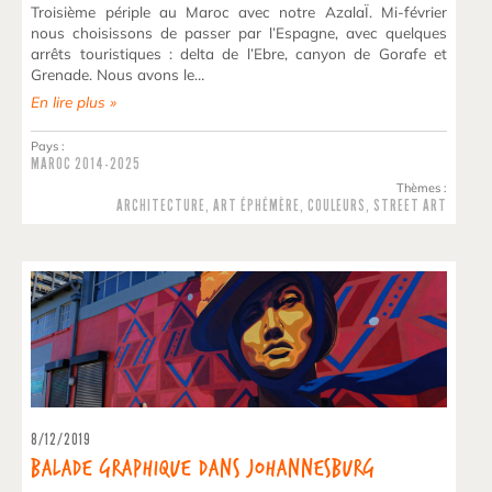
Troisième périple au Maroc avec notre AzalaÏ. Mi-février
nous choisissons de passer par l’Espagne, avec quelques
arrêts touristiques : delta de l’Ebre, canyon de Gorafe et
Grenade. Nous avons le…
En lire plus »
Pays :
MAROC
2014-2025
Thèmes :
ARCHITECTURE
,
ART ÉPHÉMÈRE
,
COULEURS
,
STREET ART
8/12/2019
Balade graphique dans Johannesburg