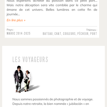
Nous espérions acheter du poisson dans ce petit port…
Mais notre déception sera vite comblée par le charme qui
émane de cet univers. Belles lumières en cette fin de
journée…
En lire plus »
Pays :
Thèmes :
MAROC
2014-2025
BATEAU
,
CHAT
,
COULEURS
,
PÊCHEUR
,
PORT
LES VOYAGEURS
Nous sommes passionnés de photographie et de voyage.
Depuis notre retraite, la bien nommée « jubilación » en