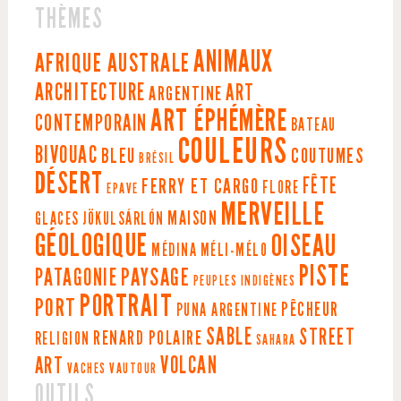
THÈMES
ANIMAUX
AFRIQUE AUSTRALE
ARCHITECTURE
ART
ARGENTINE
ART ÉPHÉMÈRE
CONTEMPORAIN
BATEAU
COULEURS
BIVOUAC
BLEU
COUTUMES
BRÉSIL
DÉSERT
FÊTE
FERRY ET CARGO
FLORE
EPAVE
MERVEILLE
MAISON
GLACES
JÖKULSÁRLÓN
GÉOLOGIQUE
OISEAU
MÉDINA
MÉLI-MÉLO
PISTE
PAYSAGE
PATAGONIE
PEUPLES INDIGÈNES
PORTRAIT
PORT
PÊCHEUR
PUNA ARGENTINE
SABLE
STREET
RENARD POLAIRE
RELIGION
SAHARA
VOLCAN
ART
VACHES
VAUTOUR
OUTILS