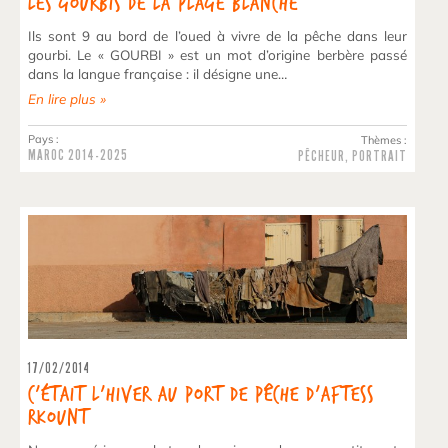
Les gourbis de la Plage Blanche
Ils sont 9 au bord de l’oued à vivre de la pêche dans leur
gourbi. Le « GOURBI » est un mot d’origine berbère passé
dans la langue française : il désigne une…
En lire plus »
Pays :
Thèmes :
MAROC
2014-2025
PÊCHEUR
,
PORTRAIT
17/02/2014
C’était l’hiver au Port de pêche d’Aftess
Rkount