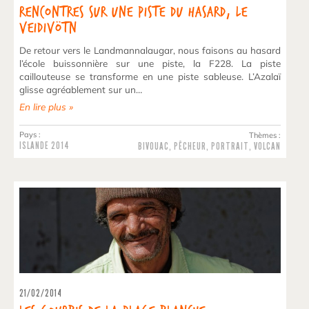
Rencontres sur une piste du hasard, le
Veidivötn
De retour vers le Landmannalaugar, nous faisons au hasard
l’école buissonnière sur une piste, la F228. La piste
caillouteuse se transforme en une piste sableuse. L’Azalaï
glisse agréablement sur un…
En lire plus »
Pays :
Thèmes :
ISLANDE
2014
BIVOUAC
,
PÊCHEUR
,
PORTRAIT
,
VOLCAN
21/02/2014