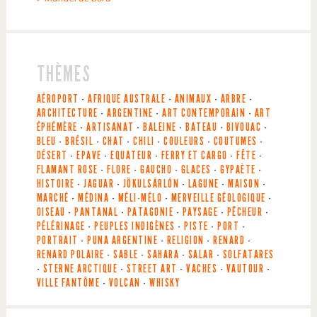
THÈMES
AÉROPORT
-
AFRIQUE AUSTRALE
-
ANIMAUX
-
ARBRE
-
ARCHITECTURE
-
ARGENTINE
-
ART CONTEMPORAIN
-
ART
ÉPHÉMÈRE
-
ARTISANAT
-
BALEINE
-
BATEAU
-
BIVOUAC
-
BLEU
-
BRÉSIL
-
CHAT
-
CHILI
-
COULEURS
-
COUTUMES
-
DÉSERT
-
EPAVE
-
EQUATEUR
-
FERRY ET CARGO
-
FÊTE
-
FLAMANT ROSE
-
FLORE
-
GAUCHO
-
GLACES
-
GYPAÈTE
-
HISTOIRE
-
JAGUAR
-
JÖKULSÁRLÓN
-
LAGUNE
-
MAISON
-
MARCHÉ
-
MÉDINA
-
MÉLI-MÉLO
-
MERVEILLE GÉOLOGIQUE
-
OISEAU
-
PANTANAL
-
PATAGONIE
-
PAYSAGE
-
PÊCHEUR
-
PÉLÉRINAGE
-
PEUPLES INDIGÈNES
-
PISTE
-
PORT
-
PORTRAIT
-
PUNA ARGENTINE
-
RELIGION
-
RENARD
-
RENARD POLAIRE
-
SABLE
-
SAHARA
-
SALAR
-
SOLFATARES
-
STERNE ARCTIQUE
-
STREET ART
-
VACHES
-
VAUTOUR
-
VILLE FANTÔME
-
VOLCAN
-
WHISKY