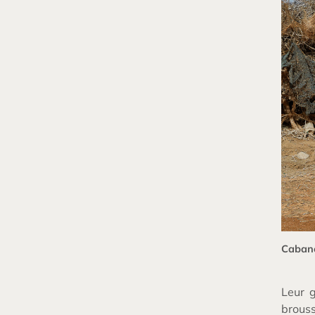
Cabane
Leur g
brouss