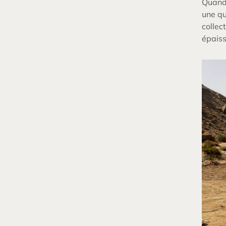
Quand 
une qu
collec
épaiss