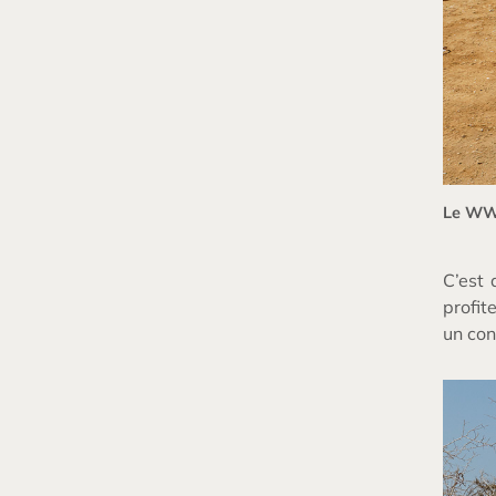
Le WW 
C’est 
profit
un con