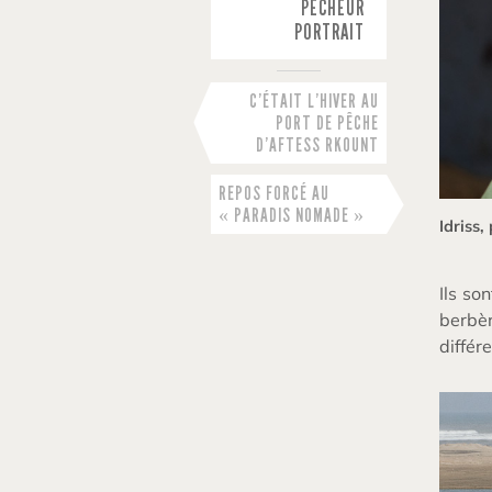
PÊCHEUR
PORTRAIT
C’ÉTAIT L’HIVER AU
PORT DE PÊCHE
D’AFTESS RKOUNT
REPOS FORCÉ AU
« PARADIS NOMADE »
Idriss
Ils so
berbèr
différ