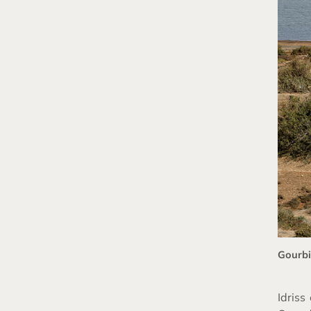
Gourbi
Idriss