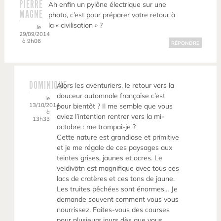
PIERRE
Ah enfin un pylône électrique sur une
MAGNE
photo, c’est pour préparer votre retour à
la « civilisation » ?
le
29/09/2014
à 9h06
RÉPONDRE
DOMINIQUE
Alors les aventuriers, le retour vers la
douceur automnale française c’est
le
13/10/2014
pour bientôt ? Il me semble que vous
à
aviez l’intention rentrer vers la mi-
13h33
octobre : me trompai-je ?
Cette nature est grandiose et primitive
et je me régale de ces paysages aux
teintes grises, jaunes et ocres. Le
veidivötn est magnifique avec tous ces
lacs de cratères et ces tons de jaune.
Les truites pêchées sont énormes… Je
demande souvent comment vous vous
nourrissez. Faites-vous des courses
pour plusieurs jours dès que vous