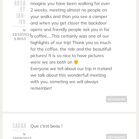
ROSA
Imagine you have been walking for over
ET
2 weeks, meeting almost no people on
JAN-
your walks and than you see a camper
IVO
and when you get closer the backdoor
opens and friendly people ask you in for
le
13/10/2014
a coffee…..This certainly was one of our
à 8h53
highlights of our trip! Thank you so much
for the coffee, the ride and the beautifull
pictures! It is so nice to have pictures
were we are both on
Everyone we tell about our trip in Iceland
we talk about this wonderfull meeting
with you, someting we will always
remember!
RÉPONDRE
SARAH
Que c’est beau !
le
RÉPONDRE
29/09/2014