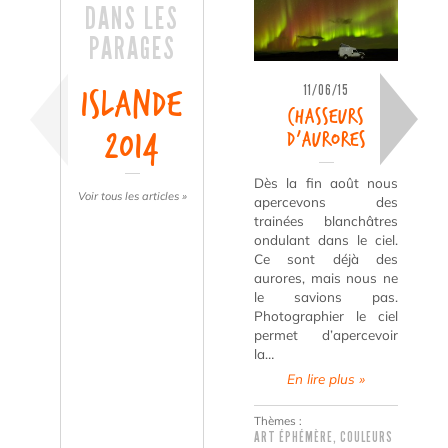
DANS LES
PARAGES
11/06/15
Islande
Chasseurs
2014
d’aurores
Dès la fin août nous
Voir tous les articles »
apercevons des
trainées blanchâtres
ondulant dans le ciel.
Ce sont déjà des
aurores, mais nous ne
le savions pas.
Photographier le ciel
permet d’apercevoir
la…
En lire plus »
Thèmes :
ART ÉPHÉMÈRE
,
COULEURS