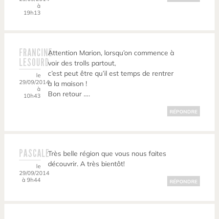
à
19h13
FRANCINE
Attention Marion, lorsqu’on commence à
LESOURD
voir des trolls partout,
c’est peut être qu’il est temps de rentrer
le
29/09/2014
à la maison !
à
Bon retour ….
10h43
RÉPONDRE
PASCALE
Très belle région que vous nous faites
découvrir. A très bientôt!
le
29/09/2014
à 9h44
RÉPONDRE