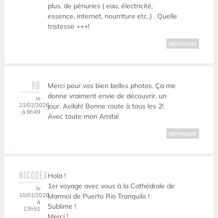
plus, de pénuries ( eau, électricité,
essence, internet, nourriture etc..) . Quelle
tristesse +++!
RÉPONDRE
BB
Merci pour vos bien belles photos. Ça me
donne vraiment envie de découvrir, un
le
21/02/2026
jour, Asilah! Bonne route à tous les 2!
à 8h49
Avec toute mon Amitié
RÉPONDRE
NICODEX
Hola !
1er voyage avec vous à la Cathédrale de
le
10/01/2026
Marmol de Puerto Rio Tranquilo !
à
Sublime !
13h51
Merci !