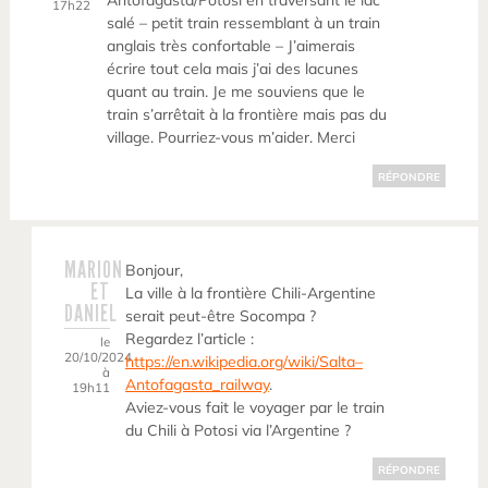
Antofagasta/Potosi en traversant le lac
17h22
salé – petit train ressemblant à un train
anglais très confortable – J’aimerais
écrire tout cela mais j’ai des lacunes
quant au train. Je me souviens que le
train s’arrêtait à la frontière mais pas du
village. Pourriez-vous m’aider. Merci
RÉPONDRE
MARION
Bonjour,
ET
La ville à la frontière Chili-Argentine
DANIEL
serait peut-être Socompa ?
Regardez l’article :
le
20/10/2024
https://en.wikipedia.org/wiki/Salta–
à
Antofagasta_railway
.
19h11
Aviez-vous fait le voyager par le train
du Chili à Potosi via l’Argentine ?
RÉPONDRE