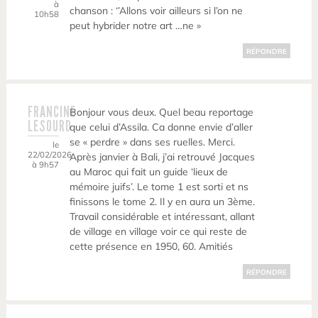
à
chanson : ‘’Allons voir ailleurs si l’on ne
10h58
peut hybrider notre art …ne »
RÉPONDRE
FRANCINE
Bonjour vous deux. Quel beau reportage
LESOURD
que celui d’Assila. Ca donne envie d’aller
se « perdre » dans ses ruelles. Merci.
le
22/02/2026
Après janvier à Bali, j’ai retrouvé Jacques
à 9h57
au Maroc qui fait un guide ‘lieux de
mémoire juifs’. Le tome 1 est sorti et ns
finissons le tome 2. Il y en aura un 3ème.
Travail considérable et intéressant, allant
de village en village voir ce qui reste de
cette présence en 1950, 60. Amitiés
RÉPONDRE