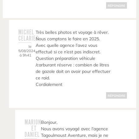
RÉPONDRE
MICHEL
Très belles photos et voyage à rêver.
CELARIES
Nous comptons le faire en 2025.
Avec quelle agence l’avez vous
le
5/08/2024
effectué si ce n’est pas indiscret.
à 9h41
Question préparation véhicule
/carburant réserve : combien de litres
de gazole doit on avoir pour effectuer
ce raid.
Cordialement
RÉPONDRE
MARION
Bonjour,
ET
Nous avons voyagé avec l’agence
DANIEL
Tagoulmoust Aventure, mais je ne