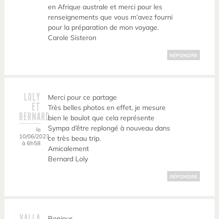
en Afrique australe et merci pour les
renseignements que vous m’avez fourni
pour la préparation de mon voyage.
Carole Sisteron
RÉPONDRE
LOLY
Merci pour ce partage
ET
Très belles photos en effet, je mesure
BERNARD
bien le boulot que cela représente
Sympa d’être replongé à nouveau dans
le
10/06/2023
ce très beau trip.
à 6h58
Amicalement
Bernard Loly
RÉPONDRE
VALLA
Bonjour