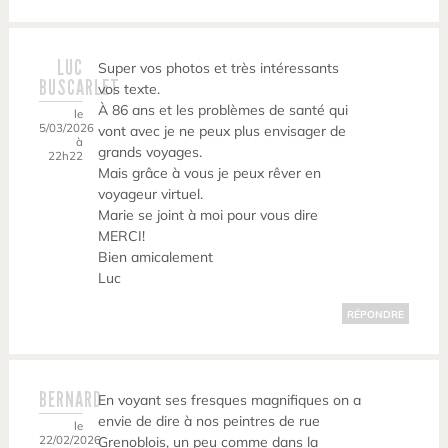
LUC
Super vos photos et très intéressants
BUSCARLET
vos texte.
À 86 ans et les problèmes de santé qui
le
5/03/2026
vont avec je ne peux plus envisager de
à
grands voyages.
22h22
Mais grâce à vous je peux rêver en
voyageur virtuel.
Marie se joint à moi pour vous dire
MERCI!
Bien amicalement
Luc
RÉPONDRE
BERNARD
En voyant ses fresques magnifiques on a
envie de dire à nos peintres de rue
le
22/02/2026
Grenoblois, un peu comme dans la