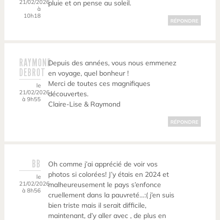
21/02/2026
pluie et on pense au soleil.
à
10h18
RÉPONDRE
RAYMOND
Depuis des années, vous nous emmenez
DEBROT
en voyage, quel bonheur !
Merci de toutes ces magnifiques
le
21/02/2026
découvertes.
à 9h55
Claire-Lise & Raymond
RÉPONDRE
BB
Oh comme j’ai apprécié de voir vos
photos si colorées! J’y étais en 2024 et
le
21/02/2026
malheureusement le pays s’enfonce
à 8h56
cruellement dans la pauvreté…:( j’en suis
bien triste mais il serait difficile,
maintenant, d’y aller avec , de plus en