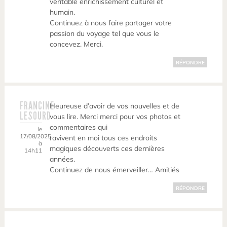
véritable enrichissement culturel et
humain.
Continuez à nous faire partager votre
passion du voyage tel que vous le
concevez. Merci.
RÉPONDRE
FRANCINE
Heureuse d’avoir de vos nouvelles et de
LESOURD
vous lire. Merci merci pour vos photos et
commentaires qui
le
17/08/2025
ravivent en moi tous ces endroits
à
magiques découverts ces dernières
14h11
années.
Continuez de nous émerveiller… Amitiés
RÉPONDRE