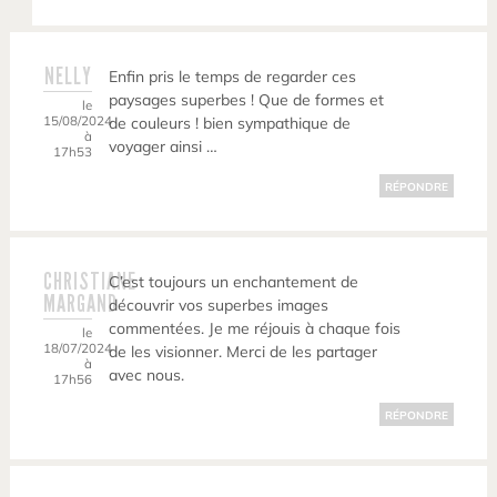
NELLY
Enfin pris le temps de regarder ces
paysages superbes ! Que de formes et
le
15/08/2024
de couleurs ! bien sympathique de
à
voyager ainsi …
17h53
RÉPONDRE
CHRISTIANE
C’est toujours un enchantement de
MARGAND
découvrir vos superbes images
commentées. Je me réjouis à chaque fois
le
18/07/2024
de les visionner. Merci de les partager
à
avec nous.
17h56
RÉPONDRE