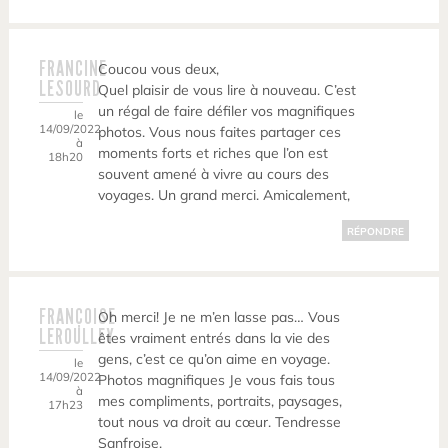
FRANCINE
Coucou vous deux,
LESOURD
Quel plaisir de vous lire à nouveau. C’est
un régal de faire défiler vos magnifiques
le
14/09/2022
photos. Vous nous faites partager ces
à
moments forts et riches que l’on est
18h20
souvent amené à vivre au cours des
voyages. Un grand merci. Amicalement,
RÉPONDRE
FRANÇOISE
Oh merci! Je ne m’en lasse pas… Vous
LEROULLEY
êtes vraiment entrés dans la vie des
gens, c’est ce qu’on aime en voyage.
le
14/09/2022
Photos magnifiques Je vous fais tous
à
mes compliments, portraits, paysages,
17h23
tout nous va droit au cœur. Tendresse
Sanfroise.