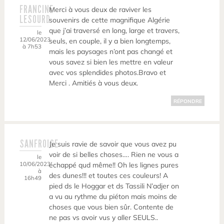
FRANCINE
Merci à vous deux de raviver les
LESOURD
souvenirs de cette magnifique Algérie
que j’ai traversé en long, large et travers,
le
12/06/2023
seuls, en couple, il y a bien longtemps,
à 7h53
mais les paysages n’ont pas changé et
vous savez si bien les mettre en valeur
avec vos splendides photos.Bravo et
Merci . Amitiés à vous deux.
RÉPONDRE
SANFROISE
Je suis ravie de savoir que vous avez pu
voir de si belles choses…. Rien ne vous a
le
10/06/2023
échappé qud même!! Oh les lignes pures
à
des dunes!!! et toutes ces couleurs! A
16h49
pied ds le Hoggar et ds Tassili N’adjer on
a vu au rythme du piéton mais moins de
choses que vous bien sûr. Contente de
ne pas vs avoir vus y aller SEULS..