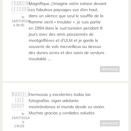
FRANCINE
Magnifique, j’imagine votre extase devant
LESOURD
ces fabuleux paysages vus d’en haut,
dans un silence que seul le souffle de la
le
16/07/2024
flamme vient « troubler ». Je suis partie
à 9h35
en 1994 dans le sud tunisien pendant 8
jours avec des amis passionnés de
montgolfières et d’ULM et je garde le
souvenir de vols merveilleux au dessus
des dunes ocres et des oasis de verdure .
Inouliable ….
RÉPONDRE
MARCELO
Hermosas y excelentes todas las
LUIS
fotografías. sigan adelante
GODOY
mostrándonos el mundo desde su visión.
Muchas gracias y cordiales saludos
le
15/07/2024
à
RÉPONDRE
13h25