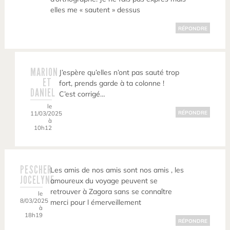
elles me « sautent » dessus
RÉPONDRE
MARION
J’espère qu’elles n’ont pas sauté trop
ET
fort, prends garde à ta colonne !
DANIEL
C’est corrigé…
le
11/03/2025
RÉPONDRE
à
10h12
PESCHER
Les amis de nos amis sont nos amis , les
JOCELYNE
amoureux du voyage peuvent se
retrouver à Zagora sans se connaître
le
8/03/2025
merci pour l émerveillement
à
18h19
RÉPONDRE