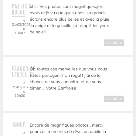
PATRICIA
oh!!!! Vos photos sont magnifiques,j’en
ROUGE
avais déjà vu quelques unes ,su grands
écrans encore plus belles et avec la pluie
le
21/02/2026
,la neige et la grisaille ça remplit les yeux
à
de soleil
18h07
RÉPONDRE
FRANÇOISE
Oh toutes ces merveilles que vous nous
LEROULLEY
faites partager!!!!! Un régal ! J’ai de la
chance de vous connaître et de vous
le
21/02/2026
aimer…. Votre Sanfroise
à
10h30
RÉPONDRE
ANNIE
Encore de magnifiques photos , merci
pour ces moments de rêve, on oublie la
le