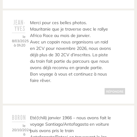
JEAN-
Merci pour ces belles photos.
YVES
Mauritanie que je traverse avec le rallye
Africa Race au mois de janvier.
le
8/03/2025
Avec un copain nous organisons un raid
à 0h20
en 2CV pour novembre 2026, nous avons
déjà plus de 30 2CV d’inscrites. La piste
du train fait partie du parcours que nous
avons déjà reconnu en grande partie.
Bon voyage à vous et continuez à nous
faire rêver.
RÉPONDRE
BORON
Eté(‘chili) janvier 1966 – nous avons fait le
voyage Santiago/Antofagasta en voiture
le
20/10/2024
puis avons pris le train
à