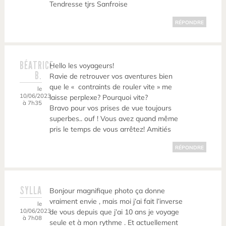
Tendresse tjrs Sanfroise
RÉPONDRE
BÉATRICE
Hello les voyageurs!
B.
Ravie de retrouver vos aventures bien
que le « contraints de rouler vite » me
le
10/06/2023
laisse perplexe? Pourquoi vite?
à 7h35
Bravo pour vos prises de vue toujours
superbes.. ouf ! Vous avez quand même
pris le temps de vous arrêtez! Amitiés
RÉPONDRE
SYLLA
Bonjour magnifique photo ça donne
vraiment envie , mais moi j’ai fait l’inverse
le
10/06/2023
de vous depuis que j’ai 10 ans je voyage
à 7h08
seule et à mon rythme . Et actuellement