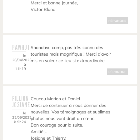
Merci et bonne journée,
Victor Blanc
RÉPONDRE
PAWHUT
Shandavu camp, pas très connu des
touristes mais magnifique ! Merci d’avoir
le
26/04/2023
mis en valeur ce lieu si extraordinaire
à
11h19
RÉPONDRE
FILLION
Coucou Marion et Daniel.
JOSIANE
Merci de continuer à nous donner des
nouvelles. Vos témoignages et sublimes
le
22/09/2022
photos nous vont droit au cœur.
à 9h24
Bon courage pour la suite.
Amitiés.
Josiane et Thierry.