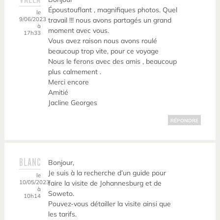
Époustouflant , magnifiques photos. Quel
le
9/06/2023
travail !!! nous avons partagés un grand
à
moment avec vous.
17h33
Vous avez raison nous avons roulé
beaucoup trop vite, pour ce voyage
Nous le ferons avec des amis , beaucoup
plus calmement .
Merci encore
Amitié
Jacline Georges
RÉPONDRE
BLANC
Bonjour,
Je suis à la recherche d’un guide pour
le
10/05/2023
faire la visite de Johannesburg et de
à
Soweto.
10h14
Pouvez-vous détailler la visite ainsi que
les tarifs.