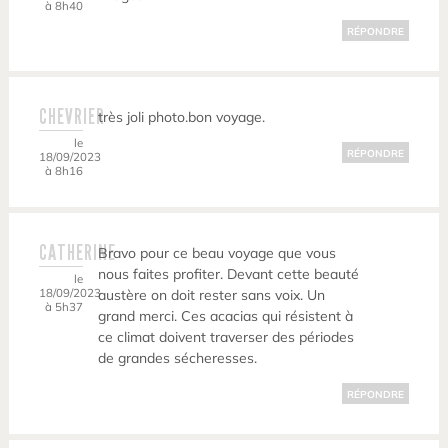
à 8h40
RÉPONDRE
CHEVRIER
très joli photo.bon voyage.
le
RÉPONDRE
18/09/2023
à 8h16
CATHERINE
Bravo pour ce beau voyage que vous
nous faites profiter. Devant cette beauté
le
18/09/2023
austère on doit rester sans voix. Un
à 5h37
grand merci. Ces acacias qui résistent à
ce climat doivent traverser des périodes
de grandes sécheresses.
RÉPONDRE