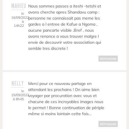
MAHIEU
Nous sommes passes a iteshi -tetshi et
avons cherche apres Shandavu camp :
le
16/09/2022
personne ne connaissait pas meme les
à
gardes a l entree de Kafue a Ngoma ,
14h22
aucune pancarte visible .Bref , nous
avons renonce a vous trouver malgre l
envie de decouvrir votre association qui
semble tres discrete !
RÉPONDRE
NELLY
Merci pour ce nouveau partage en
attendant les prochains ! On aime bien
le
15/09/2022
voyager par procuration avec vous et
à 8h45
chacune de ces incroyables images nous
le permet ! Bonne continuation de périple
même si moins lointain cette fois…
RÉPONDRE