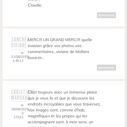
Claudie.
RÉPONDRE
SANCHEZ
MERCI!! UN GRAND MERCI!!! quelle
VIVIANE
évasion grâce vos photos..vos
commentaires…viviane de Mollans
le
21/08/2025
/ouveze…
à 8h13
RÉPONDRE
CHRISTIANE
C’est toujours avec un immense plaisir
MARGAND
que je vous lis et que je découvre les
endroits incroyables que vous traversez.
le
18/08/2025
Vos images sont, comme d’hab,
à
magnifiques et les propos qui les
17h21
accompagnent sont, à mon sens, un