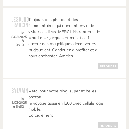
LESOURD
Toujours des photos et des
FRANCINE
commentaires qui donnent envie de
visiter ces lieux. MERCI. Ns rentrons de
le
8/03/2025
Mauritanie Jacques et moi et ce fut
à
encore des magnifiques découvertes
10h10
.sud/sud est. Continuez à profiter et à
nous enchanter. Amitiés
RÉPONDRE
SYLVAIN
Merci pour votre blog, super et belles
photos.
le
8/03/2025
Je voyage aussi en l200 avec cellule loge
à 8h52
mobile.
Cordialement
RÉPONDRE