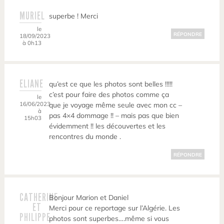
MURIEL
superbe ! Merci
le
RÉPONDRE
18/09/2023
à 0h13
ELIANE
qu’est ce que les photos sont belles !!!!!
c’est pour faire des photos comme ça
le
16/06/2023
que je voyage même seule avec mon cc –
à
pas 4×4 dommage !! – mais pas que bien
15h03
évidemment !! les découvertes et les
rencontres du monde .
RÉPONDRE
CATHERINE
Bonjour Marion et Daniel
ET
Merci pour ce reportage sur l’Algérie. Les
PHILIPPE
photos sont superbes….même si vous