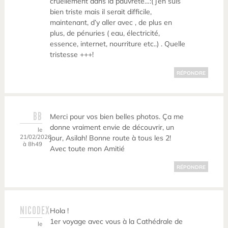
cruellement dans la pauvreté…:( j’en suis
bien triste mais il serait difficile,
maintenant, d’y aller avec , de plus en
plus, de pénuries ( eau, électricité,
essence, internet, nourriture etc..) . Quelle
tristesse +++!
RÉPONDRE
BB
Merci pour vos bien belles photos. Ça me
donne vraiment envie de découvrir, un
le
21/02/2026
jour, Asilah! Bonne route à tous les 2!
à 8h49
Avec toute mon Amitié
RÉPONDRE
NICODEX
Hola !
1er voyage avec vous à la Cathédrale de
le