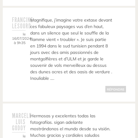
FRANCINE
Magnifique, j’imagine votre extase devant
LESOURD
ces fabuleux paysages vus d’en haut,
dans un silence que seul le souffle de la
le
16/07/2024
flamme vient « troubler ». Je suis partie
à 9h35
en 1994 dans le sud tunisien pendant 8
jours avec des amis passionnés de
montgolfières et d’ULM et je garde le
souvenir de vols merveilleux au dessus
des dunes ocres et des oasis de verdure .
Inouliable ….
RÉPONDRE
MARCELO
Hermosas y excelentes todas las
LUIS
fotografías. sigan adelante
GODOY
mostrándonos el mundo desde su visión.
Muchas gracias y cordiales saludos
le