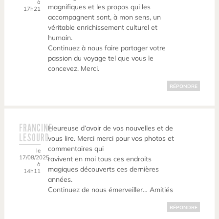
à
magnifiques et les propos qui les
17h21
accompagnent sont, à mon sens, un
véritable enrichissement culturel et
humain.
Continuez à nous faire partager votre
passion du voyage tel que vous le
concevez. Merci.
RÉPONDRE
FRANCINE
Heureuse d’avoir de vos nouvelles et de
LESOURD
vous lire. Merci merci pour vos photos et
commentaires qui
le
17/08/2025
ravivent en moi tous ces endroits
à
magiques découverts ces dernières
14h11
années.
Continuez de nous émerveiller… Amitiés
RÉPONDRE