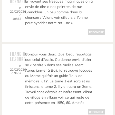
BERNARD
En voyant ses fresques magnifiques on a
envie de dire à nos peintres de rue
le
22/02/2026
Grenoblois, un peu comme dans la
à
chanson : ‘’Allons voir ailleurs si l’on ne
10h58
peut hybrider notre art …ne »
RÉPONDRE
FRANCINE
Bonjour vous deux. Quel beau reportage
LESOURD
que celui d’Assila. Ca donne envie d’aller
se « perdre » dans ses ruelles. Merci.
le
22/02/2026
Après janvier à Bali, j’ai retrouvé Jacques
à 9h57
au Maroc qui fait un guide ‘lieux de
mémoire juifs’. Le tome 1 est sorti et ns
finissons le tome 2. Il y en aura un 3ème.
Travail considérable et intéressant, allant
de village en village voir ce qui reste de
cette présence en 1950, 60. Amitiés
RÉPONDRE