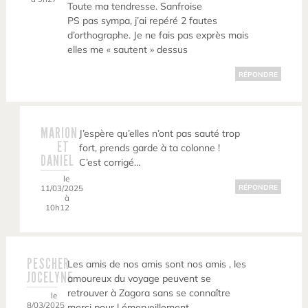
Toute ma tendresse. Sanfroise
PS pas sympa, j’ai repéré 2 fautes
d’orthographe. Je ne fais pas exprès mais
elles me « sautent » dessus
RÉPONDRE
MARION
J’espère qu’elles n’ont pas sauté trop
ET
fort, prends garde à ta colonne !
DANIEL
C’est corrigé…
le
11/03/2025
RÉPONDRE
à
10h12
PESCHER
Les amis de nos amis sont nos amis , les
JOCELYNE
amoureux du voyage peuvent se
retrouver à Zagora sans se connaître
le
8/03/2025
merci pour l émerveillement