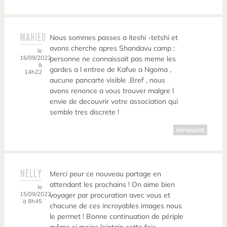
MAHIEU
Nous sommes passes a iteshi -tetshi et
avons cherche apres Shandavu camp :
le
16/09/2022
personne ne connaissait pas meme les
à
gardes a l entree de Kafue a Ngoma ,
14h22
aucune pancarte visible .Bref , nous
avons renonce a vous trouver malgre l
envie de decouvrir votre association qui
semble tres discrete !
RÉPONDRE
NELLY
Merci pour ce nouveau partage en
attendant les prochains ! On aime bien
le
15/09/2022
voyager par procuration avec vous et
à 8h45
chacune de ces incroyables images nous
le permet ! Bonne continuation de périple