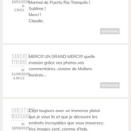
10/01/2026
Marmol de Puerto Rio Tranquilo !
à
Sublime !
13h51
Merci !
Claudie.
RÉPONDRE
SANCHEZ
MERCI!! UN GRAND MERCI!!! quelle
VIVIANE
évasion grâce vos photos..vos
commentaires…viviane de Mollans
le
21/08/2025
/ouveze…
à 8h13
RÉPONDRE
CHRISTIANE
C’est toujours avec un immense plaisir
MARGAND
que je vous lis et que je découvre les
endroits incroyables que vous traversez.
le
18/08/2025
Vos images sont, comme d’hab,