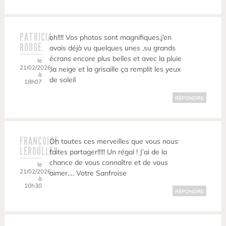
PATRICIA
oh!!!! Vos photos sont magnifiques,j’en
ROUGE
avais déjà vu quelques unes ,su grands
écrans encore plus belles et avec la pluie
le
21/02/2026
,la neige et la grisaille ça remplit les yeux
à
de soleil
18h07
RÉPONDRE
FRANÇOISE
Oh toutes ces merveilles que vous nous
LEROULLEY
faites partager!!!!! Un régal ! J’ai de la
chance de vous connaître et de vous
le
21/02/2026
aimer…. Votre Sanfroise
à
10h30
RÉPONDRE