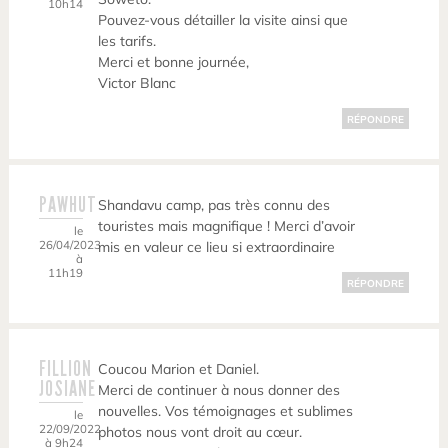
10h14
Pouvez-vous détailler la visite ainsi que
les tarifs.
Merci et bonne journée,
Victor Blanc
RÉPONDRE
PAWHUT
Shandavu camp, pas très connu des
touristes mais magnifique ! Merci d’avoir
le
26/04/2023
mis en valeur ce lieu si extraordinaire
à
11h19
RÉPONDRE
FILLION
Coucou Marion et Daniel.
JOSIANE
Merci de continuer à nous donner des
nouvelles. Vos témoignages et sublimes
le
22/09/2022
photos nous vont droit au cœur.
à 9h24