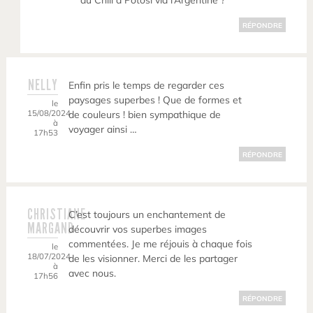
du Chili à Potosi via l’Argentine ?
RÉPONDRE
NELLY
Enfin pris le temps de regarder ces
paysages superbes ! Que de formes et
le
15/08/2024
de couleurs ! bien sympathique de
à
voyager ainsi …
17h53
RÉPONDRE
CHRISTIANE
C’est toujours un enchantement de
MARGAND
découvrir vos superbes images
commentées. Je me réjouis à chaque fois
le
18/07/2024
de les visionner. Merci de les partager
à
avec nous.
17h56
RÉPONDRE