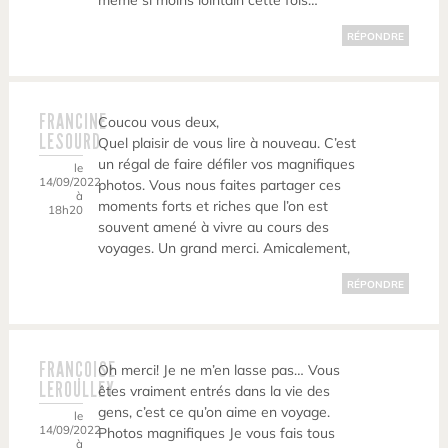
même si moins lointain cette fois…
RÉPONDRE
FRANCINE
Coucou vous deux,
LESOURD
Quel plaisir de vous lire à nouveau. C’est
un régal de faire défiler vos magnifiques
le
14/09/2022
photos. Vous nous faites partager ces
à
moments forts et riches que l’on est
18h20
souvent amené à vivre au cours des
voyages. Un grand merci. Amicalement,
RÉPONDRE
FRANÇOISE
Oh merci! Je ne m’en lasse pas… Vous
LEROULLEY
êtes vraiment entrés dans la vie des
gens, c’est ce qu’on aime en voyage.
le
14/09/2022
Photos magnifiques Je vous fais tous
à