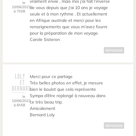
vraiment envie , mais moi j’ai fait l’inverse
le
10/06/2023
de vous depuis que j’ai 10 ans je voyage
à 7h08
seule et à mon rythme . Et actuellement
en Afrique australe et merci pour les
renseignements que vous m’avez fourni
pour la préparation de mon voyage.
Carole Sisteron
RÉPONDRE
LOLY
Merci pour ce partage
ET
Très belles photos en effet, je mesure
BERNARD
bien le boulot que cela représente
Sympa d’être replongé à nouveau dans
le
10/06/2023
ce très beau trip.
à 6h58
Amicalement
Bernard Loly
RÉPONDRE