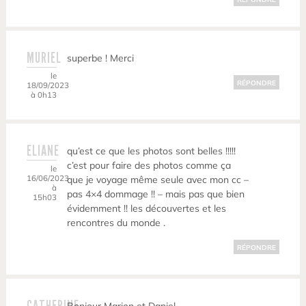
MURIEL
superbe ! Merci
le
RÉPONDRE
18/09/2023
à 0h13
ELIANE
qu’est ce que les photos sont belles !!!!!
c’est pour faire des photos comme ça
le
16/06/2023
que je voyage même seule avec mon cc –
à
pas 4×4 dommage !! – mais pas que bien
15h03
évidemment !! les découvertes et les
rencontres du monde .
RÉPONDRE
CATHERINE