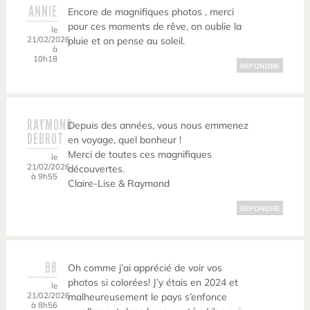
ANNIE
Encore de magnifiques photos , merci
pour ces moments de rêve, on oublie la
le
21/02/2026
pluie et on pense au soleil.
à
10h18
RÉPONDRE
RAYMOND
Depuis des années, vous nous emmenez
DEBROT
en voyage, quel bonheur !
Merci de toutes ces magnifiques
le
21/02/2026
découvertes.
à 9h55
Claire-Lise & Raymond
RÉPONDRE
BB
Oh comme j’ai apprécié de voir vos
photos si colorées! J’y étais en 2024 et
le
21/02/2026
malheureusement le pays s’enfonce
à 8h56