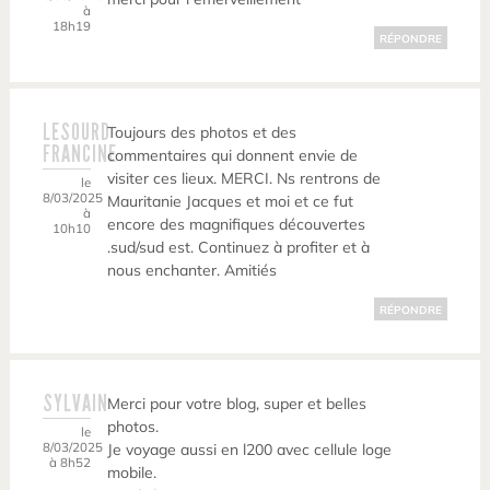
à
18h19
RÉPONDRE
LESOURD
Toujours des photos et des
FRANCINE
commentaires qui donnent envie de
visiter ces lieux. MERCI. Ns rentrons de
le
8/03/2025
Mauritanie Jacques et moi et ce fut
à
encore des magnifiques découvertes
10h10
.sud/sud est. Continuez à profiter et à
nous enchanter. Amitiés
RÉPONDRE
SYLVAIN
Merci pour votre blog, super et belles
photos.
le
8/03/2025
Je voyage aussi en l200 avec cellule loge
à 8h52
mobile.