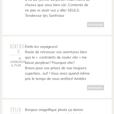
choses que vous bien sûr. Contente de
ne pas vs avoir vus y aller SEULS..
Tendresse tjrs Sanfroise
RÉPONDRE
BÉATRICE
Hello les voyageurs!
B.
Ravie de retrouver vos aventures bien
que le « contraints de rouler vite » me
le
10/06/2023
laisse perplexe? Pourquoi vite?
à 7h35
Bravo pour vos prises de vue toujours
superbes.. ouf ! Vous avez quand même
pris le temps de vous arrêtez! Amitiés
RÉPONDRE
SYLLA
Bonjour magnifique photo ça donne