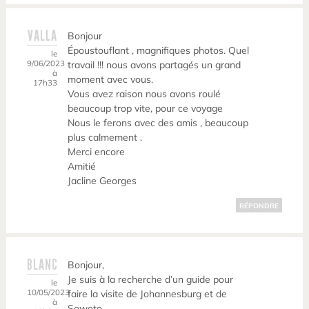
VALLA
Bonjour
Époustouflant , magnifiques photos. Quel
le
9/06/2023
travail !!! nous avons partagés un grand
à
moment avec vous.
17h33
Vous avez raison nous avons roulé
beaucoup trop vite, pour ce voyage
Nous le ferons avec des amis , beaucoup
plus calmement .
Merci encore
Amitié
Jacline Georges
RÉPONDRE
BLANC
Bonjour,
Je suis à la recherche d’un guide pour
le
10/05/2023
faire la visite de Johannesburg et de
à
Soweto.