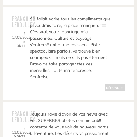
FRANÇOISE
S’il fallait écrire tous les compliments que
LEROULLEY
je voudrais faire, la place manquerait!!!!
C’estvrai, votre reportage m’a
le
17/08/2025
passionnée. Culture et paysage
à
s’entremêlent et me ravissent. Piste
10h11
spectaculaire parfois, vs trouve bien
courageux…. mais ne suis pas étonnée!!
Bravo de faire partager ttes ces
merveilles. Toute ma tendresse.
Sanfroise
RÉPONDRE
FRANÇOISE
Toujours ravie d’avoir de vos news avec
LEROULLEY
vos SUPERBES photos comme dab!!
contente de vous voir de nouveau partis
le
11/03/2025
à l’aventure. Les déserts vs passionnent!
à 9h27