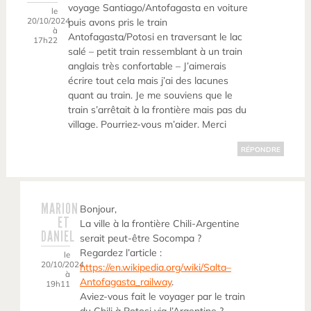
voyage Santiago/Antofagasta en voiture
le
20/10/2024
puis avons pris le train
à
Antofagasta/Potosi en traversant le lac
17h22
salé – petit train ressemblant à un train
anglais très confortable – J’aimerais
écrire tout cela mais j’ai des lacunes
quant au train. Je me souviens que le
train s’arrêtait à la frontière mais pas du
village. Pourriez-vous m’aider. Merci
RÉPONDRE
MARION
Bonjour,
ET
La ville à la frontière Chili-Argentine
DANIEL
serait peut-être Socompa ?
Regardez l’article :
le
20/10/2024
https://en.wikipedia.org/wiki/Salta–
à
Antofagasta_railway
.
19h11
Aviez-vous fait le voyager par le train