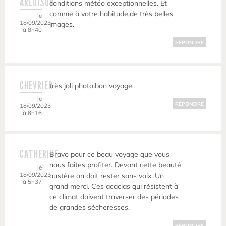
ARLUISON
conditions météo exceptionnelles. Et
comme à votre habitude,de très belles
le
18/09/2023
images.
à 8h40
RÉPONDRE
CHEVRIER
très joli photo.bon voyage.
le
RÉPONDRE
18/09/2023
à 8h16
CATHERINE
Bravo pour ce beau voyage que vous
nous faites profiter. Devant cette beauté
le
18/09/2023
austère on doit rester sans voix. Un
à 5h37
grand merci. Ces acacias qui résistent à
ce climat doivent traverser des périodes
de grandes sécheresses.
RÉPONDRE