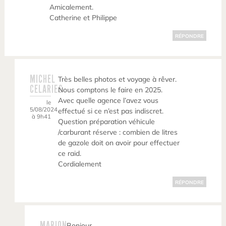
Amicalement.
Catherine et Philippe
RÉPONDRE
MICHEL
Très belles photos et voyage à rêver.
CELARIES
Nous comptons le faire en 2025.
Avec quelle agence l’avez vous
le
5/08/2024
effectué si ce n’est pas indiscret.
à 9h41
Question préparation véhicule
/carburant réserve : combien de litres
de gazole doit on avoir pour effectuer
ce raid.
Cordialement
RÉPONDRE
MARION
Bonjour,