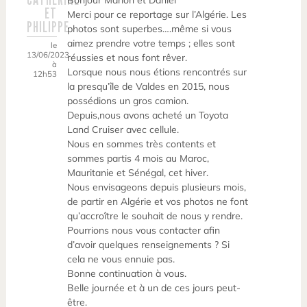
Bonjour Marion et Daniel
ET
Merci pour ce reportage sur l’Algérie. Les
PHILIPPE
photos sont superbes….même si vous
aimez prendre votre temps ; elles sont
le
13/06/2023
réussies et nous font rêver.
à
Lorsque nous nous étions rencontrés sur
12h53
la presqu’île de Valdes en 2015, nous
possédions un gros camion.
Depuis,nous avons acheté un Toyota
Land Cruiser avec cellule.
Nous en sommes très contents et
sommes partis 4 mois au Maroc,
Mauritanie et Sénégal, cet hiver.
Nous envisageons depuis plusieurs mois,
de partir en Algérie et vos photos ne font
qu’accroître le souhait de nous y rendre.
Pourrions nous vous contacter afin
d’avoir quelques renseignements ? Si
cela ne vous ennuie pas.
Bonne continuation à vous.
Belle journée et à un de ces jours peut-
être.