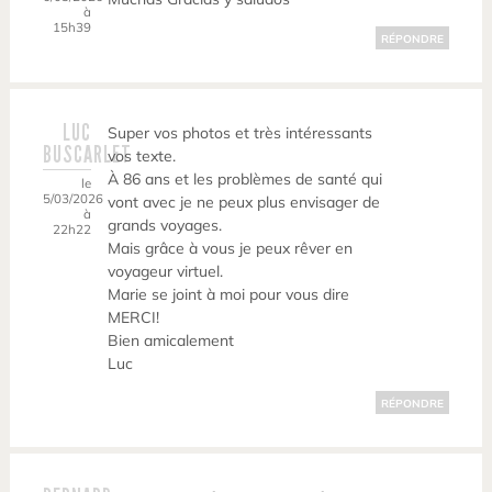
à
15h39
RÉPONDRE
LUC
Super vos photos et très intéressants
BUSCARLET
vos texte.
À 86 ans et les problèmes de santé qui
le
5/03/2026
vont avec je ne peux plus envisager de
à
grands voyages.
22h22
Mais grâce à vous je peux rêver en
voyageur virtuel.
Marie se joint à moi pour vous dire
MERCI!
Bien amicalement
Luc
RÉPONDRE