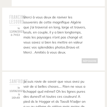
FRANCINE
Merci à vous deux de raviver les
LESOURD
souvenirs de cette magnifique Algérie
que j’ai traversé en long, large et travers,
le
12/06/2023
seuls, en couple, il y a bien longtemps,
à 7h53
mais les paysages n’ont pas changé et
vous savez si bien les mettre en valeur
avec vos splendides photos.Bravo et
Merci . Amitiés à vous deux.
RÉPONDRE
SANFROISE
Je suis ravie de savoir que vous avez pu
voir de si belles choses…. Rien ne vous a
le
10/06/2023
échappé qud même!! Oh les lignes pures
à
des dunes!!! et toutes ces couleurs! A
16h49
pied ds le Hoggar et ds Tassili N’adjer on
a vu au rythme du piéton mais moins de