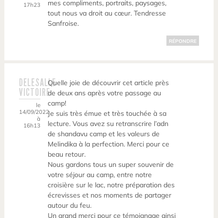
mes compliments, portraits, paysages,
17h23
tout nous va droit au cœur. Tendresse
Sanfroise.
RÉPONDRE
DELESALLE
Quelle joie de découvrir cet article près
VICTOIRE
de deux ans après votre passage au
camp!
le
14/09/2022
Je suis très émue et très touchée à sa
à
lecture. Vous avez su retranscrire l’adn
16h13
de shandavu camp et les valeurs de
Melindika à la perfection. Merci pour ce
beau retour.
Nous gardons tous un super souvenir de
votre séjour au camp, entre notre
croisière sur le lac, notre préparation des
écrevisses et nos moments de partager
autour du feu.
Un grand merci pour ce témoignage ainsi