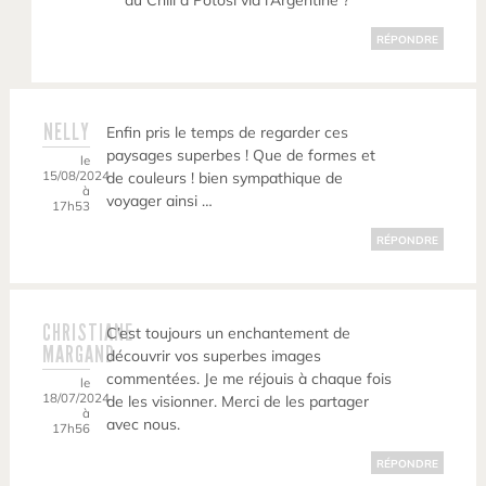
du Chili à Potosi via l’Argentine ?
RÉPONDRE
NELLY
Enfin pris le temps de regarder ces
paysages superbes ! Que de formes et
le
15/08/2024
de couleurs ! bien sympathique de
à
voyager ainsi …
17h53
RÉPONDRE
CHRISTIANE
C’est toujours un enchantement de
MARGAND
découvrir vos superbes images
commentées. Je me réjouis à chaque fois
le
18/07/2024
de les visionner. Merci de les partager
à
avec nous.
17h56
RÉPONDRE