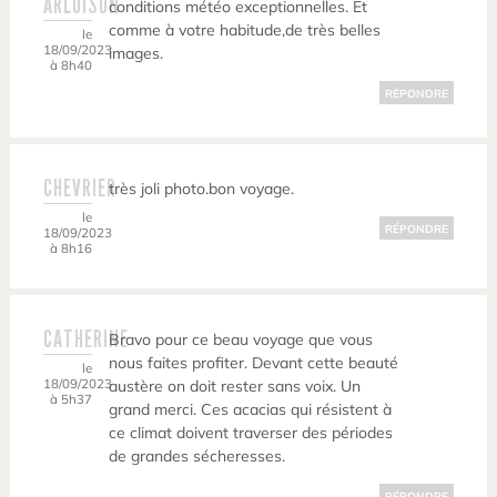
ARLUISON
conditions météo exceptionnelles. Et
comme à votre habitude,de très belles
le
18/09/2023
images.
à 8h40
RÉPONDRE
CHEVRIER
très joli photo.bon voyage.
le
RÉPONDRE
18/09/2023
à 8h16
CATHERINE
Bravo pour ce beau voyage que vous
nous faites profiter. Devant cette beauté
le
18/09/2023
austère on doit rester sans voix. Un
à 5h37
grand merci. Ces acacias qui résistent à
ce climat doivent traverser des périodes
de grandes sécheresses.
RÉPONDRE