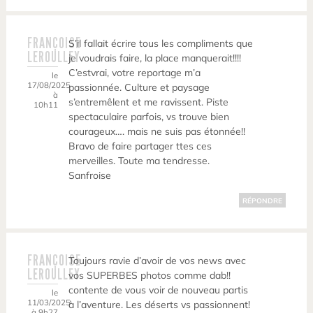
FRANÇOISE
S’il fallait écrire tous les compliments que
LEROULLEY
je voudrais faire, la place manquerait!!!!
C’estvrai, votre reportage m’a
le
17/08/2025
passionnée. Culture et paysage
à
s’entremêlent et me ravissent. Piste
10h11
spectaculaire parfois, vs trouve bien
courageux…. mais ne suis pas étonnée!!
Bravo de faire partager ttes ces
merveilles. Toute ma tendresse.
Sanfroise
RÉPONDRE
FRANÇOISE
Toujours ravie d’avoir de vos news avec
LEROULLEY
vos SUPERBES photos comme dab!!
contente de vous voir de nouveau partis
le
11/03/2025
à l’aventure. Les déserts vs passionnent!
à 9h27