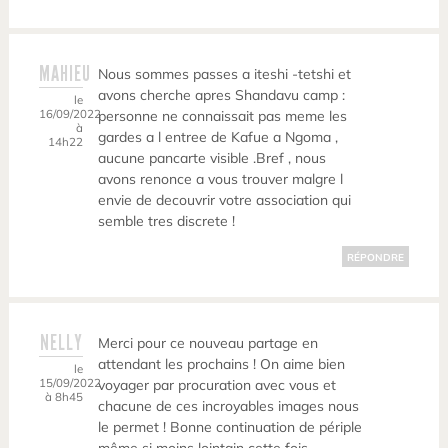
MAHIEU
Nous sommes passes a iteshi -tetshi et
avons cherche apres Shandavu camp :
le
16/09/2022
personne ne connaissait pas meme les
à
gardes a l entree de Kafue a Ngoma ,
14h22
aucune pancarte visible .Bref , nous
avons renonce a vous trouver malgre l
envie de decouvrir votre association qui
semble tres discrete !
RÉPONDRE
NELLY
Merci pour ce nouveau partage en
attendant les prochains ! On aime bien
le
15/09/2022
voyager par procuration avec vous et
à 8h45
chacune de ces incroyables images nous
le permet ! Bonne continuation de périple