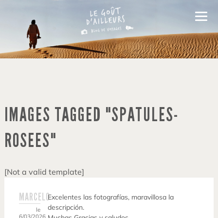
IMAGES TAGGED "SPATULES-
ROSEES"
[Not a valid template]
MARCELO
Excelentes las fotografías, maravillosa la
descripción.
le
6/03/2026
Muchas Gracias y saludos