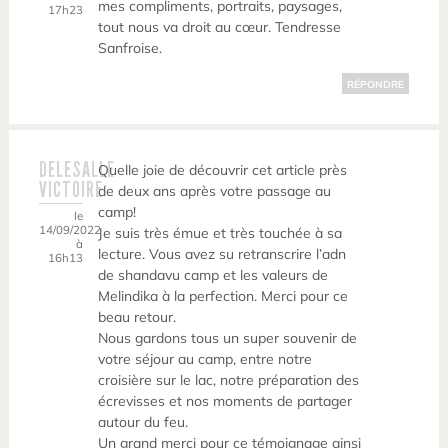
mes compliments, portraits, paysages,
17h23
tout nous va droit au cœur. Tendresse
Sanfroise.
RÉPONDRE
DELESALLE
Quelle joie de découvrir cet article près
VICTOIRE
de deux ans après votre passage au
camp!
le
14/09/2022
Je suis très émue et très touchée à sa
à
lecture. Vous avez su retranscrire l’adn
16h13
de shandavu camp et les valeurs de
Melindika à la perfection. Merci pour ce
beau retour.
Nous gardons tous un super souvenir de
votre séjour au camp, entre notre
croisière sur le lac, notre préparation des
écrevisses et nos moments de partager
autour du feu.
Un grand merci pour ce témoignage ainsi