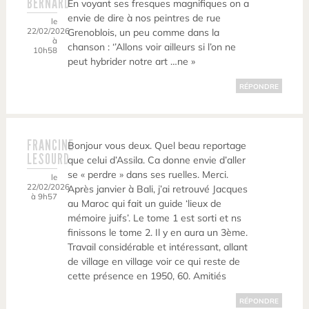
BERNARD
En voyant ses fresques magnifiques on a
envie de dire à nos peintres de rue
le
22/02/2026
Grenoblois, un peu comme dans la
à
chanson : ‘’Allons voir ailleurs si l’on ne
10h58
peut hybrider notre art …ne »
RÉPONDRE
FRANCINE
Bonjour vous deux. Quel beau reportage
LESOURD
que celui d’Assila. Ca donne envie d’aller
se « perdre » dans ses ruelles. Merci.
le
22/02/2026
Après janvier à Bali, j’ai retrouvé Jacques
à 9h57
au Maroc qui fait un guide ‘lieux de
mémoire juifs’. Le tome 1 est sorti et ns
finissons le tome 2. Il y en aura un 3ème.
Travail considérable et intéressant, allant
de village en village voir ce qui reste de
cette présence en 1950, 60. Amitiés
RÉPONDRE