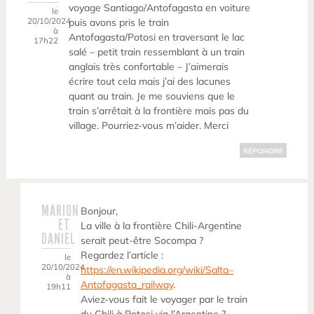
voyage Santiago/Antofagasta en voiture
le
20/10/2024
puis avons pris le train
à
Antofagasta/Potosi en traversant le lac
17h22
salé – petit train ressemblant à un train
anglais très confortable – J’aimerais
écrire tout cela mais j’ai des lacunes
quant au train. Je me souviens que le
train s’arrêtait à la frontière mais pas du
village. Pourriez-vous m’aider. Merci
RÉPONDRE
MARION
Bonjour,
ET
La ville à la frontière Chili-Argentine
DANIEL
serait peut-être Socompa ?
Regardez l’article :
le
20/10/2024
https://en.wikipedia.org/wiki/Salta–
à
Antofagasta_railway
.
19h11
Aviez-vous fait le voyager par le train