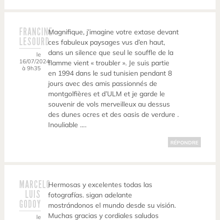
FRANCINE
Magnifique, j’imagine votre extase devant
LESOURD
ces fabuleux paysages vus d’en haut,
dans un silence que seul le souffle de la
le
16/07/2024
flamme vient « troubler ». Je suis partie
à 9h35
en 1994 dans le sud tunisien pendant 8
jours avec des amis passionnés de
montgolfières et d’ULM et je garde le
souvenir de vols merveilleux au dessus
des dunes ocres et des oasis de verdure .
Inouliable ….
RÉPONDRE
MARCELO
Hermosas y excelentes todas las
LUIS
fotografías. sigan adelante
GODOY
mostrándonos el mundo desde su visión.
Muchas gracias y cordiales saludos
le