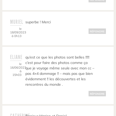
MURIEL
superbe ! Merci
le
RÉPONDRE
18/09/2023
à 0h13
ELIANE
qu’est ce que les photos sont belles !!!!!
c’est pour faire des photos comme ça
le
16/06/2023
que je voyage même seule avec mon cc –
à
pas 4×4 dommage !! – mais pas que bien
15h03
évidemment !! les découvertes et les
rencontres du monde .
RÉPONDRE
CATHERINE