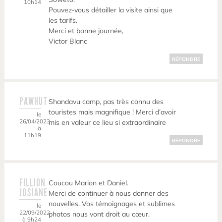
10h14
Pouvez-vous détailler la visite ainsi que
les tarifs.
Merci et bonne journée,
Victor Blanc
RÉPONDRE
PAWHUT
Shandavu camp, pas très connu des
touristes mais magnifique ! Merci d’avoir
le
26/04/2023
mis en valeur ce lieu si extraordinaire
à
11h19
RÉPONDRE
FILLION
Coucou Marion et Daniel.
JOSIANE
Merci de continuer à nous donner des
nouvelles. Vos témoignages et sublimes
le
22/09/2022
photos nous vont droit au cœur.
à 9h24