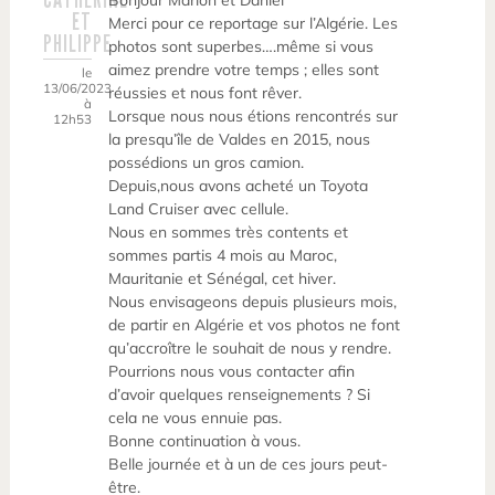
Bonjour Marion et Daniel
ET
Merci pour ce reportage sur l’Algérie. Les
PHILIPPE
photos sont superbes….même si vous
aimez prendre votre temps ; elles sont
le
13/06/2023
réussies et nous font rêver.
à
Lorsque nous nous étions rencontrés sur
12h53
la presqu’île de Valdes en 2015, nous
possédions un gros camion.
Depuis,nous avons acheté un Toyota
Land Cruiser avec cellule.
Nous en sommes très contents et
sommes partis 4 mois au Maroc,
Mauritanie et Sénégal, cet hiver.
Nous envisageons depuis plusieurs mois,
de partir en Algérie et vos photos ne font
qu’accroître le souhait de nous y rendre.
Pourrions nous vous contacter afin
d’avoir quelques renseignements ? Si
cela ne vous ennuie pas.
Bonne continuation à vous.
Belle journée et à un de ces jours peut-
être.