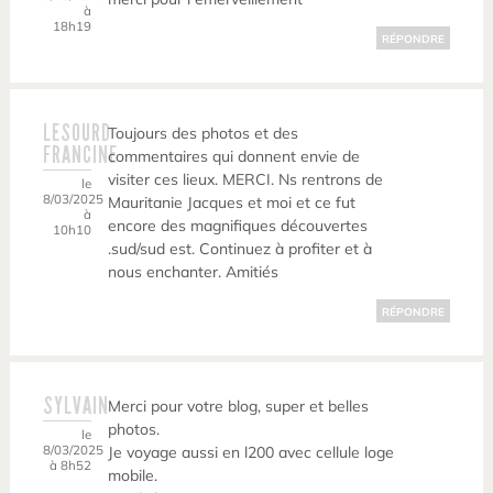
à
18h19
RÉPONDRE
LESOURD
Toujours des photos et des
FRANCINE
commentaires qui donnent envie de
visiter ces lieux. MERCI. Ns rentrons de
le
8/03/2025
Mauritanie Jacques et moi et ce fut
à
encore des magnifiques découvertes
10h10
.sud/sud est. Continuez à profiter et à
nous enchanter. Amitiés
RÉPONDRE
SYLVAIN
Merci pour votre blog, super et belles
photos.
le
8/03/2025
Je voyage aussi en l200 avec cellule loge
à 8h52
mobile.