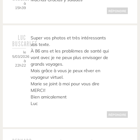
à
15h39
RÉPONDRE
LUC
Super vos photos et très intéressants
BUSCARLET
vos texte.
À 86 ans et les problèmes de santé qui
le
5/03/2026
vont avec je ne peux plus envisager de
à
grands voyages.
22h22
Mais grâce à vous je peux rêver en
voyageur virtuel.
Marie se joint à moi pour vous dire
MERCI!
Bien amicalement
Luc
RÉPONDRE