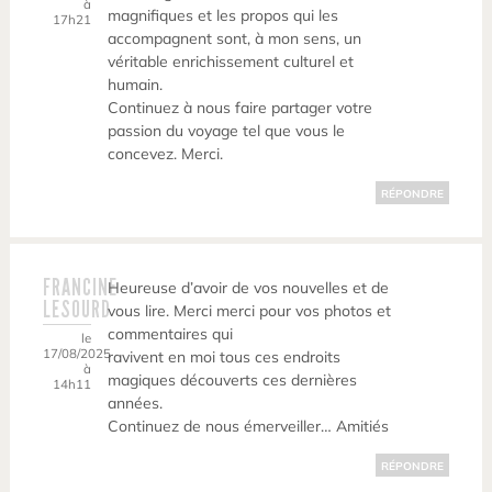
à
magnifiques et les propos qui les
17h21
accompagnent sont, à mon sens, un
véritable enrichissement culturel et
humain.
Continuez à nous faire partager votre
passion du voyage tel que vous le
concevez. Merci.
RÉPONDRE
FRANCINE
Heureuse d’avoir de vos nouvelles et de
LESOURD
vous lire. Merci merci pour vos photos et
commentaires qui
le
17/08/2025
ravivent en moi tous ces endroits
à
magiques découverts ces dernières
14h11
années.
Continuez de nous émerveiller… Amitiés
RÉPONDRE