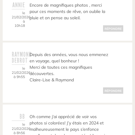
ANNIE
Encore de magnifiques photos , merci
pour ces moments de rêve, on oublie la
le
21/02/2026
pluie et on pense au soleil.
à
10h18
RÉPONDRE
RAYMOND
Depuis des années, vous nous emmenez
DEBROT
en voyage, quel bonheur !
Merci de toutes ces magnifiques
le
21/02/2026
découvertes.
à 9h55
Claire-Lise & Raymond
RÉPONDRE
BB
Oh comme j’ai apprécié de voir vos
photos si colorées! J’y étais en 2024 et
le
21/02/2026
malheureusement le pays s’enfonce
à 8h56