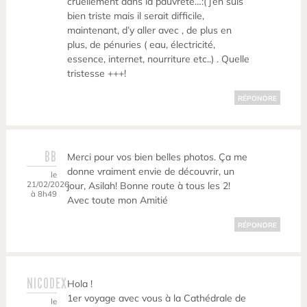
cruellement dans la pauvreté…:( j’en suis
bien triste mais il serait difficile,
maintenant, d’y aller avec , de plus en
plus, de pénuries ( eau, électricité,
essence, internet, nourriture etc..) . Quelle
tristesse +++!
RÉPONDRE
BB
Merci pour vos bien belles photos. Ça me
donne vraiment envie de découvrir, un
le
21/02/2026
jour, Asilah! Bonne route à tous les 2!
à 8h49
Avec toute mon Amitié
RÉPONDRE
NICODEX
Hola !
1er voyage avec vous à la Cathédrale de
le