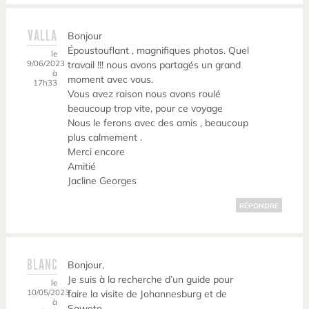
VALLA
Bonjour
Époustouflant , magnifiques photos. Quel
le
9/06/2023
travail !!! nous avons partagés un grand
à
moment avec vous.
17h33
Vous avez raison nous avons roulé
beaucoup trop vite, pour ce voyage
Nous le ferons avec des amis , beaucoup
plus calmement .
Merci encore
Amitié
Jacline Georges
RÉPONDRE
BLANC
Bonjour,
Je suis à la recherche d’un guide pour
le
10/05/2023
faire la visite de Johannesburg et de
à
Soweto.