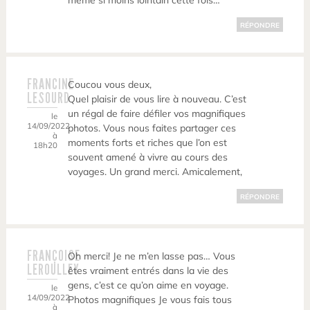
même si moins lointain cette fois…
RÉPONDRE
FRANCINE
Coucou vous deux,
LESOURD
Quel plaisir de vous lire à nouveau. C’est
un régal de faire défiler vos magnifiques
le
14/09/2022
photos. Vous nous faites partager ces
à
moments forts et riches que l’on est
18h20
souvent amené à vivre au cours des
voyages. Un grand merci. Amicalement,
RÉPONDRE
FRANÇOISE
Oh merci! Je ne m’en lasse pas… Vous
LEROULLEY
êtes vraiment entrés dans la vie des
gens, c’est ce qu’on aime en voyage.
le
14/09/2022
Photos magnifiques Je vous fais tous
à