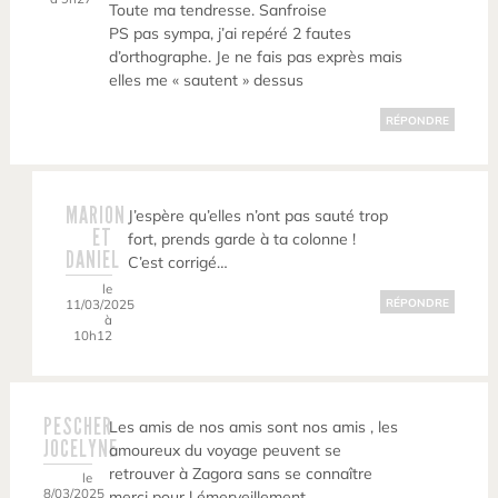
Toute ma tendresse. Sanfroise
PS pas sympa, j’ai repéré 2 fautes
d’orthographe. Je ne fais pas exprès mais
elles me « sautent » dessus
RÉPONDRE
MARION
J’espère qu’elles n’ont pas sauté trop
ET
fort, prends garde à ta colonne !
DANIEL
C’est corrigé…
le
11/03/2025
RÉPONDRE
à
10h12
PESCHER
Les amis de nos amis sont nos amis , les
JOCELYNE
amoureux du voyage peuvent se
retrouver à Zagora sans se connaître
le
8/03/2025
merci pour l émerveillement