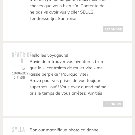
choses que vous bien sûr. Contente de
ne pas vs avoir vus y aller SEULS..
Tendresse tjrs Sanfroise
RÉPONDRE
BÉATRICE
Hello les voyageurs!
B.
Ravie de retrouver vos aventures bien
que le « contraints de rouler vite » me
le
10/06/2023
laisse perplexe? Pourquoi vite?
à 7h35
Bravo pour vos prises de vue toujours
superbes.. ouf ! Vous avez quand même
pris le temps de vous arrêtez! Amitiés
RÉPONDRE
SYLLA
Bonjour magnifique photo ça donne