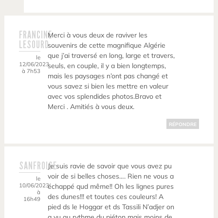
FRANCINE
Merci à vous deux de raviver les
LESOURD
souvenirs de cette magnifique Algérie
que j’ai traversé en long, large et travers,
le
12/06/2023
seuls, en couple, il y a bien longtemps,
à 7h53
mais les paysages n’ont pas changé et
vous savez si bien les mettre en valeur
avec vos splendides photos.Bravo et
Merci . Amitiés à vous deux.
RÉPONDRE
SANFROISE
Je suis ravie de savoir que vous avez pu
voir de si belles choses…. Rien ne vous a
le
10/06/2023
échappé qud même!! Oh les lignes pures
à
des dunes!!! et toutes ces couleurs! A
16h49
pied ds le Hoggar et ds Tassili N’adjer on
a vu au rythme du piéton mais moins de