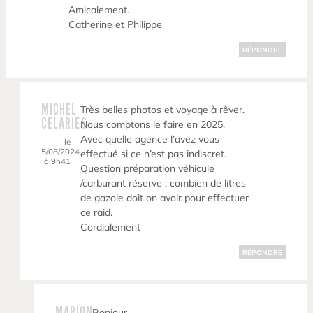
Amicalement.
Catherine et Philippe
RÉPONDRE
MICHEL
Très belles photos et voyage à rêver.
CELARIES
Nous comptons le faire en 2025.
Avec quelle agence l’avez vous
le
5/08/2024
effectué si ce n’est pas indiscret.
à 9h41
Question préparation véhicule
/carburant réserve : combien de litres
de gazole doit on avoir pour effectuer
ce raid.
Cordialement
RÉPONDRE
MARION
Bonjour,