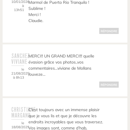
10/01/2026
Marmol de Puerto Rio Tranquilo !
à
Sublime !
13h51
Merci !
Claudie.
RÉPONDRE
SANCHEZ
MERCI!! UN GRAND MERCI!!! quelle
VIVIANE
évasion grâce vos photos..vos
commentaires…viviane de Mollans
le
21/08/2025
/ouveze…
à 8h13
RÉPONDRE
CHRISTIANE
C’est toujours avec un immense plaisir
MARGAND
que je vous lis et que je découvre les
endroits incroyables que vous traversez.
le
18/08/2025
Vos images sont, comme d’hab,