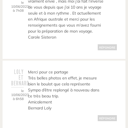
vraiment envie , mais moi j’ai fait l’inverse
le
10/06/2023
de vous depuis que j’ai 10 ans je voyage
à 7h08
seule et à mon rythme . Et actuellement
en Afrique australe et merci pour les
renseignements que vous m’avez fourni
pour la préparation de mon voyage.
Carole Sisteron
RÉPONDRE
LOLY
Merci pour ce partage
ET
Très belles photos en effet, je mesure
BERNARD
bien le boulot que cela représente
Sympa d’être replongé à nouveau dans
le
10/06/2023
ce très beau trip.
à 6h58
Amicalement
Bernard Loly
RÉPONDRE