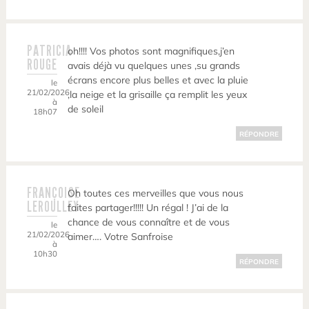
PATRICIA
oh!!!! Vos photos sont magnifiques,j’en
ROUGE
avais déjà vu quelques unes ,su grands
écrans encore plus belles et avec la pluie
le
21/02/2026
,la neige et la grisaille ça remplit les yeux
à
de soleil
18h07
RÉPONDRE
FRANÇOISE
Oh toutes ces merveilles que vous nous
LEROULLEY
faites partager!!!!! Un régal ! J’ai de la
chance de vous connaître et de vous
le
21/02/2026
aimer…. Votre Sanfroise
à
10h30
RÉPONDRE