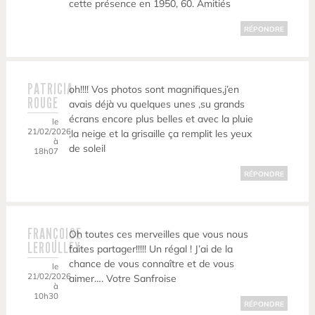
cette présence en 1950, 60. Amitiés
RÉPONDRE
PATRICIA
oh!!!! Vos photos sont magnifiques,j’en
ROUGE
avais déjà vu quelques unes ,su grands
écrans encore plus belles et avec la pluie
le
21/02/2026
,la neige et la grisaille ça remplit les yeux
à
de soleil
18h07
RÉPONDRE
FRANÇOISE
Oh toutes ces merveilles que vous nous
LEROULLEY
faites partager!!!!! Un régal ! J’ai de la
chance de vous connaître et de vous
le
21/02/2026
aimer…. Votre Sanfroise
à
10h30
RÉPONDRE