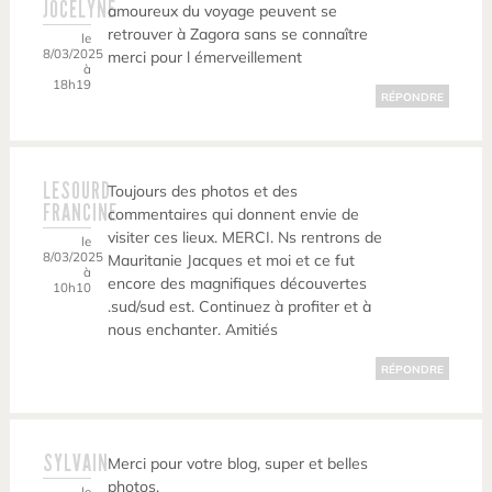
JOCELYNE
amoureux du voyage peuvent se
retrouver à Zagora sans se connaître
le
8/03/2025
merci pour l émerveillement
à
18h19
RÉPONDRE
LESOURD
Toujours des photos et des
FRANCINE
commentaires qui donnent envie de
visiter ces lieux. MERCI. Ns rentrons de
le
8/03/2025
Mauritanie Jacques et moi et ce fut
à
encore des magnifiques découvertes
10h10
.sud/sud est. Continuez à profiter et à
nous enchanter. Amitiés
RÉPONDRE
SYLVAIN
Merci pour votre blog, super et belles
photos.
le