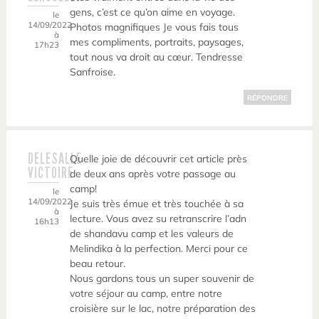
gens, c’est ce qu’on aime en voyage.
le
14/09/2022
Photos magnifiques Je vous fais tous
à
mes compliments, portraits, paysages,
17h23
tout nous va droit au cœur. Tendresse
Sanfroise.
RÉPONDRE
DELESALLE
Quelle joie de découvrir cet article près
VICTOIRE
de deux ans après votre passage au
camp!
le
14/09/2022
Je suis très émue et très touchée à sa
à
lecture. Vous avez su retranscrire l’adn
16h13
de shandavu camp et les valeurs de
Melindika à la perfection. Merci pour ce
beau retour.
Nous gardons tous un super souvenir de
votre séjour au camp, entre notre
croisière sur le lac, notre préparation des