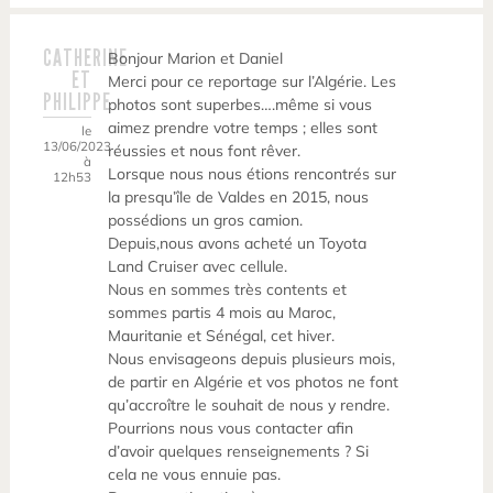
CATHERINE
Bonjour Marion et Daniel
ET
Merci pour ce reportage sur l’Algérie. Les
PHILIPPE
photos sont superbes….même si vous
aimez prendre votre temps ; elles sont
le
13/06/2023
réussies et nous font rêver.
à
Lorsque nous nous étions rencontrés sur
12h53
la presqu’île de Valdes en 2015, nous
possédions un gros camion.
Depuis,nous avons acheté un Toyota
Land Cruiser avec cellule.
Nous en sommes très contents et
sommes partis 4 mois au Maroc,
Mauritanie et Sénégal, cet hiver.
Nous envisageons depuis plusieurs mois,
de partir en Algérie et vos photos ne font
qu’accroître le souhait de nous y rendre.
Pourrions nous vous contacter afin
d’avoir quelques renseignements ? Si
cela ne vous ennuie pas.