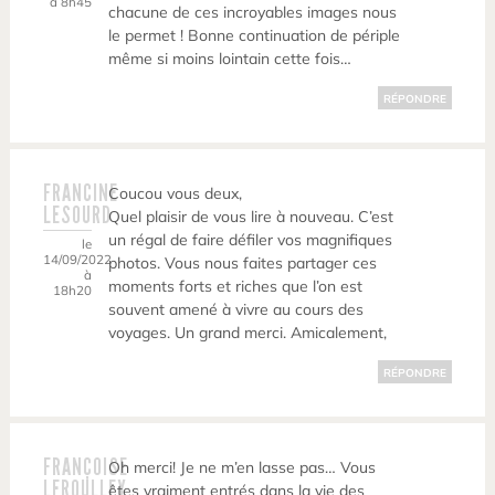
à 8h45
chacune de ces incroyables images nous
le permet ! Bonne continuation de périple
même si moins lointain cette fois…
RÉPONDRE
FRANCINE
Coucou vous deux,
LESOURD
Quel plaisir de vous lire à nouveau. C’est
un régal de faire défiler vos magnifiques
le
14/09/2022
photos. Vous nous faites partager ces
à
moments forts et riches que l’on est
18h20
souvent amené à vivre au cours des
voyages. Un grand merci. Amicalement,
RÉPONDRE
FRANÇOISE
Oh merci! Je ne m’en lasse pas… Vous
LEROULLEY
êtes vraiment entrés dans la vie des