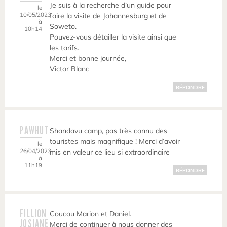
Je suis à la recherche d’un guide pour
le
10/05/2023
faire la visite de Johannesburg et de
à
Soweto.
10h14
Pouvez-vous détailler la visite ainsi que
les tarifs.
Merci et bonne journée,
Victor Blanc
RÉPONDRE
PAWHUT
Shandavu camp, pas très connu des
touristes mais magnifique ! Merci d’avoir
le
26/04/2023
mis en valeur ce lieu si extraordinaire
à
11h19
RÉPONDRE
FILLION
Coucou Marion et Daniel.
JOSIANE
Merci de continuer à nous donner des