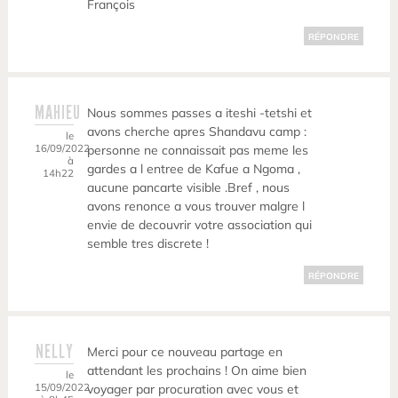
François
RÉPONDRE
MAHIEU
Nous sommes passes a iteshi -tetshi et
avons cherche apres Shandavu camp :
le
16/09/2022
personne ne connaissait pas meme les
à
gardes a l entree de Kafue a Ngoma ,
14h22
aucune pancarte visible .Bref , nous
avons renonce a vous trouver malgre l
envie de decouvrir votre association qui
semble tres discrete !
RÉPONDRE
NELLY
Merci pour ce nouveau partage en
attendant les prochains ! On aime bien
le
15/09/2022
voyager par procuration avec vous et