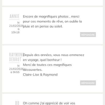
ANNIE
Encore de magnifiques photos , merci
pour ces moments de rêve, on oublie la
le
21/02/2026
pluie et on pense au soleil.
à
10h18
RÉPONDRE
RAYMOND
Depuis des années, vous nous emmenez
DEBROT
en voyage, quel bonheur !
Merci de toutes ces magnifiques
le
21/02/2026
découvertes.
à 9h55
Claire-Lise & Raymond
RÉPONDRE
BB
Oh comme j’ai apprécié de voir vos