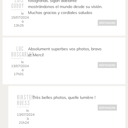
LUIS
fotografías. sigan adelante
GODOY
mostrándonos el mundo desde su visión.
Muchas gracias y cordiales saludos
le
15/07/2024
à
RÉPONDRE
13h25
LUC
Absolument superbes vos photos, bravo
BUSCARLET
et Merci!
le
RÉPONDRE
13/07/2024
à
17h01
KIRSTEN
Très belles photos, quelle lumière !
ROESS
RÉPONDRE
le
13/07/2024
à
21h24