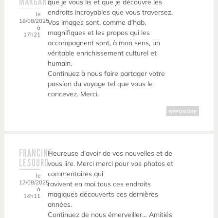
MARGAND
que je vous lis et que je découvre les
endroits incroyables que vous traversez.
le
18/08/2025
Vos images sont, comme d’hab,
à
magnifiques et les propos qui les
17h21
accompagnent sont, à mon sens, un
véritable enrichissement culturel et
humain.
Continuez à nous faire partager votre
passion du voyage tel que vous le
concevez. Merci.
RÉPONDRE
FRANCINE
Heureuse d’avoir de vos nouvelles et de
LESOURD
vous lire. Merci merci pour vos photos et
commentaires qui
le
17/08/2025
ravivent en moi tous ces endroits
à
magiques découverts ces dernières
14h11
années.
Continuez de nous émerveiller… Amitiés