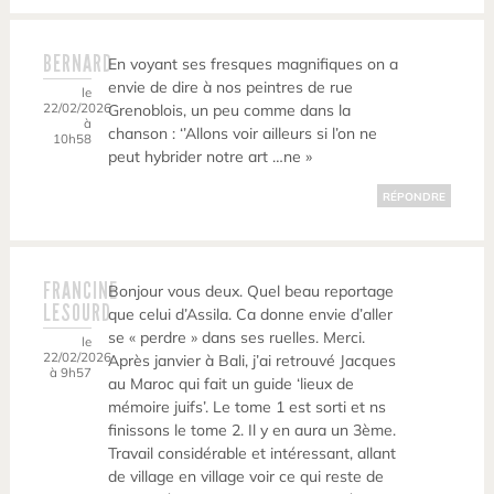
BERNARD
En voyant ses fresques magnifiques on a
envie de dire à nos peintres de rue
le
22/02/2026
Grenoblois, un peu comme dans la
à
chanson : ‘’Allons voir ailleurs si l’on ne
10h58
peut hybrider notre art …ne »
RÉPONDRE
FRANCINE
Bonjour vous deux. Quel beau reportage
LESOURD
que celui d’Assila. Ca donne envie d’aller
se « perdre » dans ses ruelles. Merci.
le
22/02/2026
Après janvier à Bali, j’ai retrouvé Jacques
à 9h57
au Maroc qui fait un guide ‘lieux de
mémoire juifs’. Le tome 1 est sorti et ns
finissons le tome 2. Il y en aura un 3ème.
Travail considérable et intéressant, allant
de village en village voir ce qui reste de