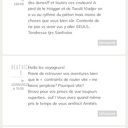
des dunes!!! et toutes ces couleurs! A
16h49
pied ds le Hoggar et ds Tassili N’adjer on
a vu au rythme du piéton mais moins de
choses que vous bien sûr. Contente de
ne pas vs avoir vus y aller SEULS..
Tendresse tjrs Sanfroise
RÉPONDRE
BÉATRICE
Hello les voyageurs!
B.
Ravie de retrouver vos aventures bien
que le « contraints de rouler vite » me
le
10/06/2023
laisse perplexe? Pourquoi vite?
à 7h35
Bravo pour vos prises de vue toujours
superbes.. ouf ! Vous avez quand même
pris le temps de vous arrêtez! Amitiés
RÉPONDRE