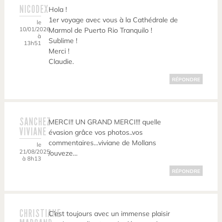
NICODEX
Hola !
1er voyage avec vous à la Cathédrale de
le
10/01/2026
Marmol de Puerto Rio Tranquilo !
à
Sublime !
13h51
Merci !
Claudie.
RÉPONDRE
SANCHEZ
MERCI!! UN GRAND MERCI!!! quelle
VIVIANE
évasion grâce vos photos..vos
commentaires…viviane de Mollans
le
21/08/2025
/ouveze…
à 8h13
RÉPONDRE
CHRISTIANE
C’est toujours avec un immense plaisir