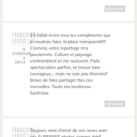
RÉPONDRE
FRANÇOISE
S’il fallait écrire tous les compliments que
LEROULLEY
je voudrais faire, la place manquerait!!!!
C’estvrai, votre reportage m’a
le
17/08/2025
passionnée. Culture et paysage
à
s’entremêlent et me ravissent. Piste
10h11
spectaculaire parfois, vs trouve bien
courageux…. mais ne suis pas étonnée!!
Bravo de faire partager ttes ces
merveilles. Toute ma tendresse.
Sanfroise
RÉPONDRE
FRANÇOISE
Toujours ravie d’avoir de vos news avec
LEROULLEY
vos SUPERBES photos comme dab!!