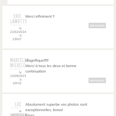
ERIC
Merci infiniment !!
LAMOTTE
RÉPONDRE
le
21/02/2024
à
23h07
MARCELLY
Magnifique!!!!!!
MICHELE
Merci à tous les deux et bonne
continuation
le
22/09/2023
à
RÉPONDRE
10h32
LUC
Absolument superbe vos photos sont
exceptionnelles, bravo!
le
18/09/2023
Bises