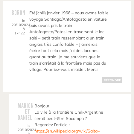
BORON
Eté(‘chili) janvier 1966 – nous avons fait le
voyage Santiago/Antofagasta en voiture
le
20/10/2024
puis avons pris le train
à
Antofagasta/Potosi en traversant le lac
17h22
salé – petit train ressemblant à un train
anglais très confortable – J’aimerais
écrire tout cela mais j’ai des lacunes
quant au train. Je me souviens que le
train s’arrêtait à la frontière mais pas du
village. Pourriez-vous m’aider. Merci
RÉPONDRE
MARION
Bonjour,
ET
La ville à la frontière Chili-Argentine
DANIEL
serait peut-être Socompa ?
Regardez l’article :
le
20/10/2024
https://en.wikipedia.org/wiki/Salta–
à