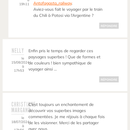
Antofagasta_railway
.
19h11
Aviez-vous fait le voyager par le train
du Chili à Potosi via l’Argentine ?
RÉPONDRE
NELLY
Enfin pris le temps de regarder ces
paysages superbes ! Que de formes et
le
15/08/2024
de couleurs ! bien sympathique de
à
voyager ainsi …
17h53
RÉPONDRE
CHRISTIANE
C’est toujours un enchantement de
MARGAND
découvrir vos superbes images
commentées. Je me réjouis à chaque fois
le
18/07/2024
de les visionner. Merci de les partager
à
avec nous.
17h56