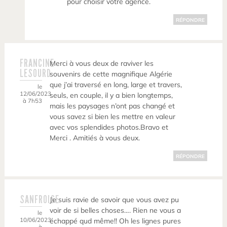
pour choisir votre agence.
RÉPONDRE
FRANCINE
Merci à vous deux de raviver les
LESOURD
souvenirs de cette magnifique Algérie
que j’ai traversé en long, large et travers,
le
12/06/2023
seuls, en couple, il y a bien longtemps,
à 7h53
mais les paysages n’ont pas changé et
vous savez si bien les mettre en valeur
avec vos splendides photos.Bravo et
Merci . Amitiés à vous deux.
RÉPONDRE
SANFROISE
Je suis ravie de savoir que vous avez pu
voir de si belles choses…. Rien ne vous a
le
10/06/2023
échappé qud même!! Oh les lignes pures
à