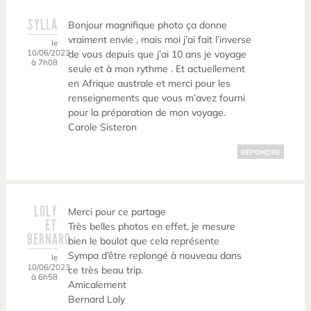
SYLLA
Bonjour magnifique photo ça donne
vraiment envie , mais moi j’ai fait l’inverse
le
10/06/2023
de vous depuis que j’ai 10 ans je voyage
à 7h08
seule et à mon rythme . Et actuellement
en Afrique australe et merci pour les
renseignements que vous m’avez fourni
pour la préparation de mon voyage.
Carole Sisteron
RÉPONDRE
LOLY
Merci pour ce partage
ET
Très belles photos en effet, je mesure
BERNARD
bien le boulot que cela représente
Sympa d’être replongé à nouveau dans
le
10/06/2023
ce très beau trip.
à 6h58
Amicalement
Bernard Loly