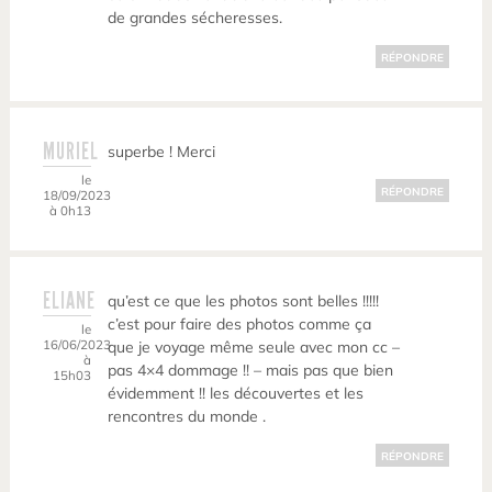
de grandes sécheresses.
RÉPONDRE
MURIEL
superbe ! Merci
le
RÉPONDRE
18/09/2023
à 0h13
ELIANE
qu’est ce que les photos sont belles !!!!!
c’est pour faire des photos comme ça
le
16/06/2023
que je voyage même seule avec mon cc –
à
pas 4×4 dommage !! – mais pas que bien
15h03
évidemment !! les découvertes et les
rencontres du monde .
RÉPONDRE