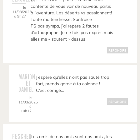
contente de vous voir de nouveau partis
le
11/03/2025
à l’aventure. Les déserts vs passionnent!
à 9h27
Toute ma tendresse. Sanfroise
PS pas sympa, j’ai repéré 2 fautes
d’orthographe. Je ne fais pas exprès mais
elles me « sautent » dessus
RÉPONDRE
MARION
J’espère qu’elles n’ont pas sauté trop
ET
fort, prends garde à ta colonne !
DANIEL
C’est corrigé…
le
11/03/2025
RÉPONDRE
à
10h12
PESCHER
Les amis de nos amis sont nos amis , les