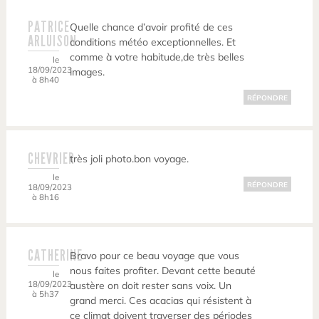
PATRICE
Quelle chance d’avoir profité de ces
ARLUISON
conditions météo exceptionnelles. Et
comme à votre habitude,de très belles
le
18/09/2023
images.
à 8h40
RÉPONDRE
CHEVRIER
très joli photo.bon voyage.
le
RÉPONDRE
18/09/2023
à 8h16
CATHERINE
Bravo pour ce beau voyage que vous
nous faites profiter. Devant cette beauté
le
18/09/2023
austère on doit rester sans voix. Un
à 5h37
grand merci. Ces acacias qui résistent à
ce climat doivent traverser des périodes