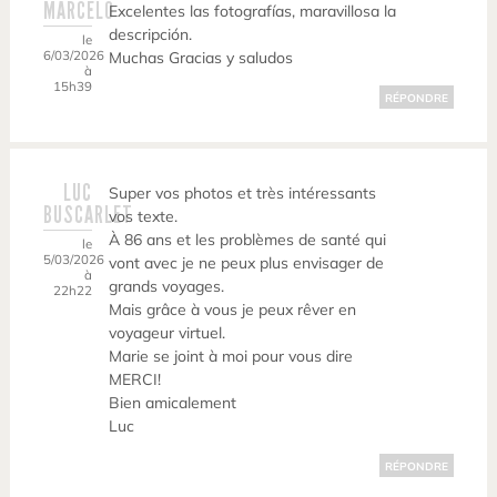
MARCELO
Excelentes las fotografías, maravillosa la
descripción.
le
6/03/2026
Muchas Gracias y saludos
à
15h39
RÉPONDRE
LUC
Super vos photos et très intéressants
BUSCARLET
vos texte.
À 86 ans et les problèmes de santé qui
le
5/03/2026
vont avec je ne peux plus envisager de
à
grands voyages.
22h22
Mais grâce à vous je peux rêver en
voyageur virtuel.
Marie se joint à moi pour vous dire
MERCI!
Bien amicalement
Luc
RÉPONDRE