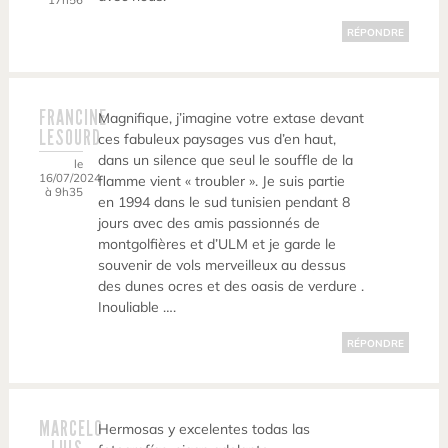
RÉPONDRE
FRANCINE
Magnifique, j’imagine votre extase devant
LESOURD
ces fabuleux paysages vus d’en haut,
dans un silence que seul le souffle de la
le
16/07/2024
flamme vient « troubler ». Je suis partie
à 9h35
en 1994 dans le sud tunisien pendant 8
jours avec des amis passionnés de
montgolfières et d’ULM et je garde le
souvenir de vols merveilleux au dessus
des dunes ocres et des oasis de verdure .
Inouliable ….
RÉPONDRE
MARCELO
Hermosas y excelentes todas las