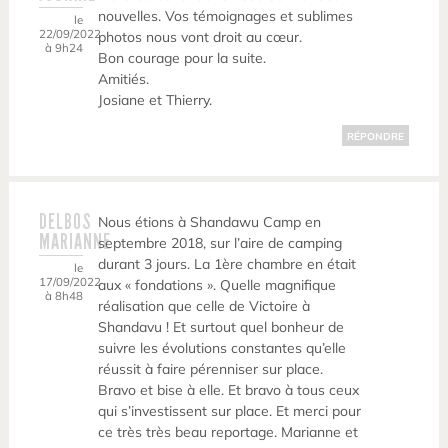
nouvelles. Vos témoignages et sublimes
le
22/09/2022
photos nous vont droit au cœur.
à 9h24
Bon courage pour la suite.
Amitiés.
Josiane et Thierry.
RÉPONDRE
DELBOS
Nous étions à Shandawu Camp en
MARIANNE
septembre 2018, sur l’aire de camping
durant 3 jours. La 1ère chambre en était
le
17/09/2022
aux « fondations ». Quelle magnifique
à 8h48
réalisation que celle de Victoire à
Shandavu ! Et surtout quel bonheur de
suivre les évolutions constantes qu’elle
réussit à faire pérenniser sur place.
Bravo et bise à elle. Et bravo à tous ceux
qui s’investissent sur place. Et merci pour
ce très très beau reportage. Marianne et