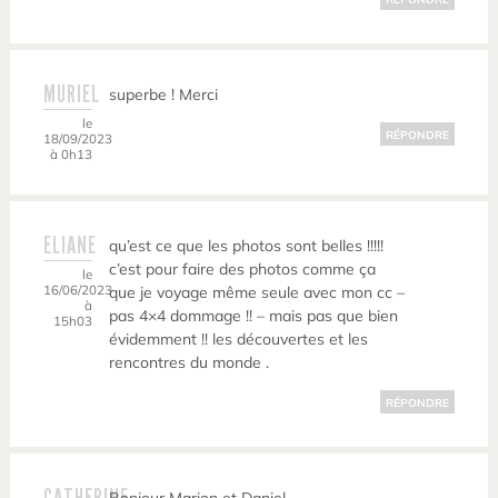
MURIEL
superbe ! Merci
le
RÉPONDRE
18/09/2023
à 0h13
ELIANE
qu’est ce que les photos sont belles !!!!!
c’est pour faire des photos comme ça
le
16/06/2023
que je voyage même seule avec mon cc –
à
pas 4×4 dommage !! – mais pas que bien
15h03
évidemment !! les découvertes et les
rencontres du monde .
RÉPONDRE
CATHERINE