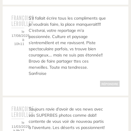
FRANÇOISE
S’il fallait écrire tous les compliments que
LEROULLEY
je voudrais faire, la place manquerait!!!!
C’estvrai, votre reportage m’a
le
17/08/2025
passionnée. Culture et paysage
à
s’entremêlent et me ravissent. Piste
10h11
spectaculaire parfois, vs trouve bien
courageux…. mais ne suis pas étonnée!!
Bravo de faire partager ttes ces
merveilles. Toute ma tendresse.
Sanfroise
RÉPONDRE
FRANÇOISE
Toujours ravie d’avoir de vos news avec
LEROULLEY
vos SUPERBES photos comme dab!!
contente de vous voir de nouveau partis
le
11/03/2025
à l’aventure. Les déserts vs passionnent!
à 9h27