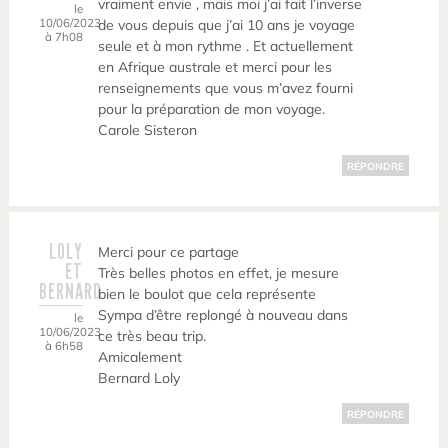
vraiment envie , mais moi j’ai fait l’inverse
le
10/06/2023
de vous depuis que j’ai 10 ans je voyage
à 7h08
seule et à mon rythme . Et actuellement
en Afrique australe et merci pour les
renseignements que vous m’avez fourni
pour la préparation de mon voyage.
Carole Sisteron
RÉPONDRE
LOLY
Merci pour ce partage
ET
Très belles photos en effet, je mesure
BERNARD
bien le boulot que cela représente
Sympa d’être replongé à nouveau dans
le
10/06/2023
ce très beau trip.
à 6h58
Amicalement
Bernard Loly
RÉPONDRE