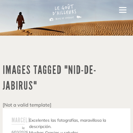
IMAGES TAGGED "NID-DE-
JABIRUS"
[Not a valid template]
MARCELO
Excelentes las fotografías, maravillosa la
descripción.
le
6/03/2026
Muchas Gracias y saludos