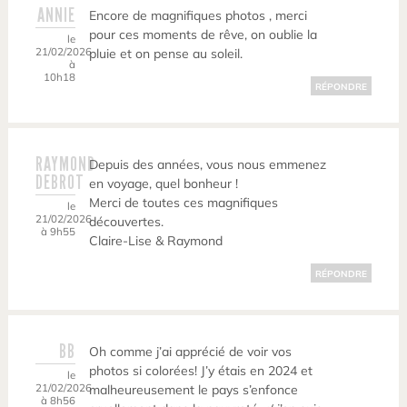
ANNIE
Encore de magnifiques photos , merci
pour ces moments de rêve, on oublie la
le
21/02/2026
pluie et on pense au soleil.
à
10h18
RÉPONDRE
RAYMOND
Depuis des années, vous nous emmenez
DEBROT
en voyage, quel bonheur !
Merci de toutes ces magnifiques
le
21/02/2026
découvertes.
à 9h55
Claire-Lise & Raymond
RÉPONDRE
BB
Oh comme j’ai apprécié de voir vos
photos si colorées! J’y étais en 2024 et
le
21/02/2026
malheureusement le pays s’enfonce
à 8h56