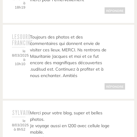
à
18h19
RÉPONDRE
LESOURD
Toujours des photos et des
FRANCINE
commentaires qui donnent envie de
visiter ces lieux. MERCI. Ns rentrons de
le
8/03/2025
Mauritanie Jacques et moi et ce fut
à
encore des magnifiques découvertes
10h10
.sud/sud est. Continuez à profiter et à
nous enchanter. Amitiés
RÉPONDRE
SYLVAIN
Merci pour votre blog, super et belles
photos.
le
8/03/2025
Je voyage aussi en l200 avec cellule loge
à 8h52
mobile.