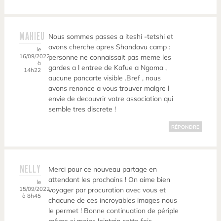
MAHIEU
Nous sommes passes a iteshi -tetshi et
avons cherche apres Shandavu camp :
le
16/09/2022
personne ne connaissait pas meme les
à
gardes a l entree de Kafue a Ngoma ,
14h22
aucune pancarte visible .Bref , nous
avons renonce a vous trouver malgre l
envie de decouvrir votre association qui
semble tres discrete !
RÉPONDRE
NELLY
Merci pour ce nouveau partage en
attendant les prochains ! On aime bien
le
15/09/2022
voyager par procuration avec vous et
à 8h45
chacune de ces incroyables images nous
le permet ! Bonne continuation de périple