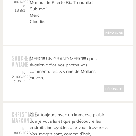
10/01/2026
Marmol de Puerto Rio Tranquilo !
à
Sublime !
13h51
Merci !
Claudie.
RÉPONDRE
SANCHEZ
MERCI!! UN GRAND MERCI!!! quelle
VIVIANE
évasion grâce vos photos..vos
commentaires…viviane de Mollans
le
21/08/2025
/ouveze…
à 8h13
RÉPONDRE
CHRISTIANE
C’est toujours avec un immense plaisir
MARGAND
que je vous lis et que je découvre les
endroits incroyables que vous traversez.
le
18/08/2025
Vos images sont, comme d’hab,