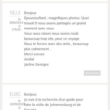
VALLA
Bonjour
Époustouflant , magnifiques photos. Quel
le
9/06/2023
travail !!! nous avons partagés un grand
à
moment avec vous.
17h33
Vous avez raison nous avons roulé
beaucoup trop vite, pour ce voyage
Nous le ferons avec des amis , beaucoup
plus calmement .
Merci encore
Amitié
Jacline Georges
RÉPONDRE
BLANC
Bonjour,
Je suis à la recherche d’un guide pour
le
10/05/2023
faire la visite de Johannesburg et de
à
Soweto.