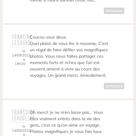
même si moins lointain cette fois…
RÉPONDRE
FRANCINE
Coucou vous deux,
LESOURD
Quel plaisir de vous lire à nouveau. C’est
un régal de faire défiler vos magnifiques
le
14/09/2022
photos. Vous nous faites partager ces
à
moments forts et riches que l’on est
18h20
souvent amené à vivre au cours des
voyages. Un grand merci. Amicalement,
RÉPONDRE
FRANÇOISE
Oh merci! Je ne m’en lasse pas… Vous
LEROULLEY
êtes vraiment entrés dans la vie des
gens, c’est ce qu’on aime en voyage.
le
14/09/2022
Photos magnifiques Je vous fais tous
à