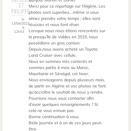
Bonjour Marion et Daniel
ET
Merci pour ce reportage sur l’Algérie. Les
PHILIPPE
photos sont superbes….même si vous
aimez prendre votre temps ; elles sont
le
13/06/2023
réussies et nous font rêver.
à
Lorsque nous nous étions rencontrés sur
12h53
la presqu’île de Valdes en 2015, nous
possédions un gros camion.
Depuis,nous avons acheté un Toyota
Land Cruiser avec cellule.
Nous en sommes très contents et
sommes partis 4 mois au Maroc,
Mauritanie et Sénégal, cet hiver.
Nous envisageons depuis plusieurs mois,
de partir en Algérie et vos photos ne font
qu’accroître le souhait de nous y rendre.
Pourrions nous vous contacter afin
d’avoir quelques renseignements ? Si
cela ne vous ennuie pas.
Bonne continuation à vous.
Belle journée et à un de ces jours peut-
être.