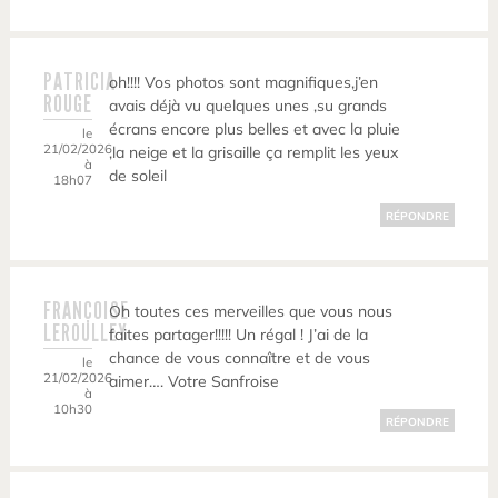
PATRICIA
oh!!!! Vos photos sont magnifiques,j’en
ROUGE
avais déjà vu quelques unes ,su grands
écrans encore plus belles et avec la pluie
le
21/02/2026
,la neige et la grisaille ça remplit les yeux
à
de soleil
18h07
RÉPONDRE
FRANÇOISE
Oh toutes ces merveilles que vous nous
LEROULLEY
faites partager!!!!! Un régal ! J’ai de la
chance de vous connaître et de vous
le
21/02/2026
aimer…. Votre Sanfroise
à
10h30
RÉPONDRE