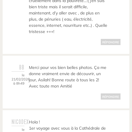
cruellement dans la pauvreté…:( j’en suis
bien triste mais il serait difficile,
maintenant, d’y aller avec , de plus en
plus, de pénuries ( eau, électricité,
essence, internet, nourriture etc..) . Quelle
tristesse +++!
RÉPONDRE
BB
Merci pour vos bien belles photos. Ça me
donne vraiment envie de découvrir, un
le
21/02/2026
jour, Asilah! Bonne route à tous les 2!
à 8h49
Avec toute mon Amitié
RÉPONDRE
NICODEX
Hola !
1er voyage avec vous à la Cathédrale de
le