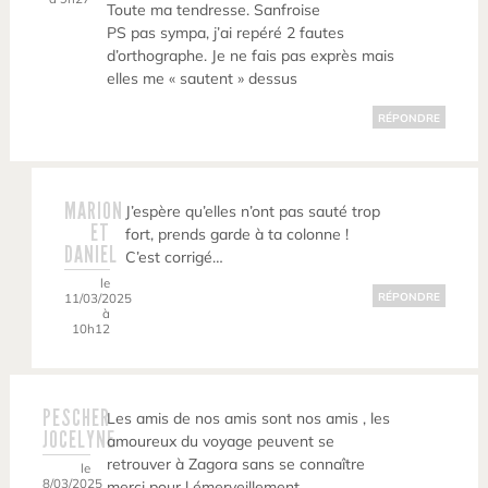
Toute ma tendresse. Sanfroise
PS pas sympa, j’ai repéré 2 fautes
d’orthographe. Je ne fais pas exprès mais
elles me « sautent » dessus
RÉPONDRE
MARION
J’espère qu’elles n’ont pas sauté trop
ET
fort, prends garde à ta colonne !
DANIEL
C’est corrigé…
le
11/03/2025
RÉPONDRE
à
10h12
PESCHER
Les amis de nos amis sont nos amis , les
JOCELYNE
amoureux du voyage peuvent se
retrouver à Zagora sans se connaître
le
8/03/2025
merci pour l émerveillement