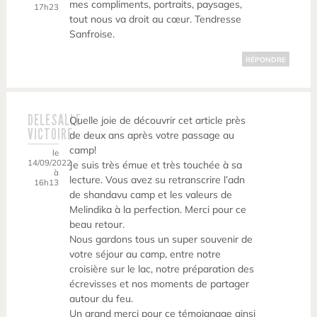
mes compliments, portraits, paysages,
17h23
tout nous va droit au cœur. Tendresse
Sanfroise.
RÉPONDRE
DELESALLE
Quelle joie de découvrir cet article près
VICTOIRE
de deux ans après votre passage au
camp!
le
14/09/2022
Je suis très émue et très touchée à sa
à
lecture. Vous avez su retranscrire l’adn
16h13
de shandavu camp et les valeurs de
Melindika à la perfection. Merci pour ce
beau retour.
Nous gardons tous un super souvenir de
votre séjour au camp, entre notre
croisière sur le lac, notre préparation des
écrevisses et nos moments de partager
autour du feu.
Un grand merci pour ce témoignage ainsi