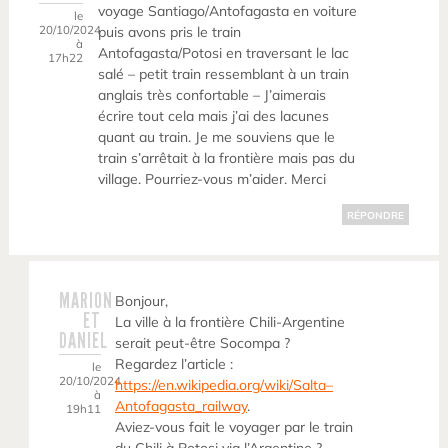
voyage Santiago/Antofagasta en voiture
le
20/10/2024
puis avons pris le train
à
Antofagasta/Potosi en traversant le lac
17h22
salé – petit train ressemblant à un train
anglais très confortable – J’aimerais
écrire tout cela mais j’ai des lacunes
quant au train. Je me souviens que le
train s’arrêtait à la frontière mais pas du
village. Pourriez-vous m’aider. Merci
RÉPONDRE
MARION
Bonjour,
ET
La ville à la frontière Chili-Argentine
DANIEL
serait peut-être Socompa ?
Regardez l’article :
le
20/10/2024
https://en.wikipedia.org/wiki/Salta–
à
Antofagasta_railway
.
19h11
Aviez-vous fait le voyager par le train