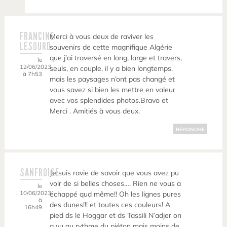
FRANCINE
Merci à vous deux de raviver les
LESOURD
souvenirs de cette magnifique Algérie
que j’ai traversé en long, large et travers,
le
12/06/2023
seuls, en couple, il y a bien longtemps,
à 7h53
mais les paysages n’ont pas changé et
vous savez si bien les mettre en valeur
avec vos splendides photos.Bravo et
Merci . Amitiés à vous deux.
RÉPONDRE
SANFROISE
Je suis ravie de savoir que vous avez pu
voir de si belles choses…. Rien ne vous a
le
10/06/2023
échappé qud même!! Oh les lignes pures
à
des dunes!!! et toutes ces couleurs! A
16h49
pied ds le Hoggar et ds Tassili N’adjer on
a vu au rythme du piéton mais moins de