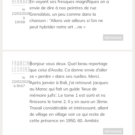
BERNARD
En voyant ses fresques magnifiques on a
envie de dire à nos peintres de rue
le
22/02/2026
Grenoblois, un peu comme dans la
à
chanson : ‘’Allons voir ailleurs si l’on ne
10h58
peut hybrider notre art …ne »
RÉPONDRE
FRANCINE
Bonjour vous deux. Quel beau reportage
LESOURD
que celui d’Assila. Ca donne envie d’aller
se « perdre » dans ses ruelles. Merci.
le
22/02/2026
Après janvier à Bali, j’ai retrouvé Jacques
à 9h57
au Maroc qui fait un guide ‘lieux de
mémoire juifs’. Le tome 1 est sorti et ns
finissons le tome 2. Il y en aura un 3ème.
Travail considérable et intéressant, allant
de village en village voir ce qui reste de
cette présence en 1950, 60. Amitiés
RÉPONDRE