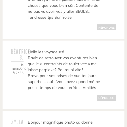
choses que vous bien sûr. Contente de
ne pas vs avoir vus y aller SEULS..
Tendresse tjrs Sanfroise
RÉPONDRE
BÉATRICE
Hello les voyageurs!
B.
Ravie de retrouver vos aventures bien
que le « contraints de rouler vite » me
le
10/06/2023
laisse perplexe? Pourquoi vite?
à 7h35
Bravo pour vos prises de vue toujours
superbes.. ouf ! Vous avez quand même
pris le temps de vous arrêtez! Amitiés
RÉPONDRE
SYLLA
Bonjour magnifique photo ça donne