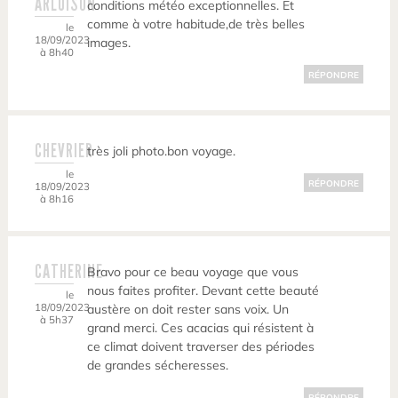
ARLUISON
conditions météo exceptionnelles. Et
comme à votre habitude,de très belles
le
18/09/2023
images.
à 8h40
RÉPONDRE
CHEVRIER
très joli photo.bon voyage.
le
RÉPONDRE
18/09/2023
à 8h16
CATHERINE
Bravo pour ce beau voyage que vous
nous faites profiter. Devant cette beauté
le
18/09/2023
austère on doit rester sans voix. Un
à 5h37
grand merci. Ces acacias qui résistent à
ce climat doivent traverser des périodes
de grandes sécheresses.
RÉPONDRE