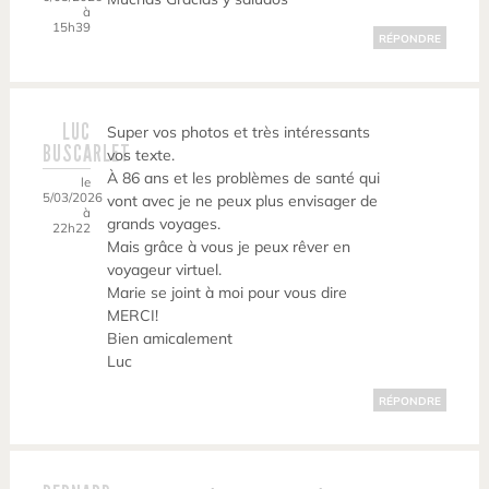
à
15h39
RÉPONDRE
LUC
Super vos photos et très intéressants
BUSCARLET
vos texte.
À 86 ans et les problèmes de santé qui
le
5/03/2026
vont avec je ne peux plus envisager de
à
grands voyages.
22h22
Mais grâce à vous je peux rêver en
voyageur virtuel.
Marie se joint à moi pour vous dire
MERCI!
Bien amicalement
Luc
RÉPONDRE