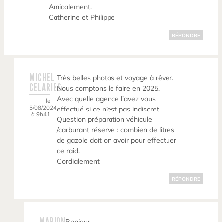
Amicalement.
Catherine et Philippe
RÉPONDRE
MICHEL
Très belles photos et voyage à rêver.
CELARIES
Nous comptons le faire en 2025.
Avec quelle agence l’avez vous
le
5/08/2024
effectué si ce n’est pas indiscret.
à 9h41
Question préparation véhicule
/carburant réserve : combien de litres
de gazole doit on avoir pour effectuer
ce raid.
Cordialement
RÉPONDRE
MARION
Bonjour,