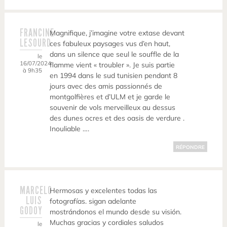
FRANCINE
Magnifique, j’imagine votre extase devant
LESOURD
ces fabuleux paysages vus d’en haut,
dans un silence que seul le souffle de la
le
16/07/2024
flamme vient « troubler ». Je suis partie
à 9h35
en 1994 dans le sud tunisien pendant 8
jours avec des amis passionnés de
montgolfières et d’ULM et je garde le
souvenir de vols merveilleux au dessus
des dunes ocres et des oasis de verdure .
Inouliable ….
RÉPONDRE
MARCELO
Hermosas y excelentes todas las
LUIS
fotografías. sigan adelante
GODOY
mostrándonos el mundo desde su visión.
Muchas gracias y cordiales saludos
le