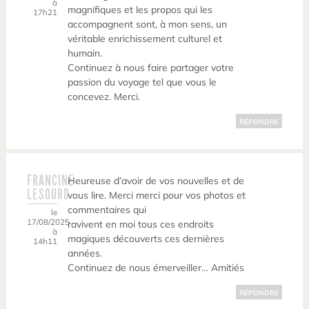
à
magnifiques et les propos qui les
17h21
accompagnent sont, à mon sens, un
véritable enrichissement culturel et
humain.
Continuez à nous faire partager votre
passion du voyage tel que vous le
concevez. Merci.
RÉPONDRE
FRANCINE
Heureuse d’avoir de vos nouvelles et de
LESOURD
vous lire. Merci merci pour vos photos et
commentaires qui
le
17/08/2025
ravivent en moi tous ces endroits
à
magiques découverts ces dernières
14h11
années.
Continuez de nous émerveiller… Amitiés
RÉPONDRE