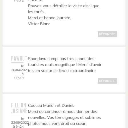
10h14
Pouvez-vous détailler la visite ainsi que
les tarifs.
Merci et bonne journée,
Victor Blanc
RÉPONDRE
PAWHUT
Shandavu camp, pas très connu des
touristes mais magnifique ! Merci d’avoir
le
26/04/2023
mis en valeur ce lieu si extraordinaire
à
11h19
RÉPONDRE
FILLION
Coucou Marion et Daniel.
JOSIANE
Merci de continuer à nous donner des
nouvelles. Vos témoignages et sublimes
le
22/09/2022
photos nous vont droit au cœur.
à 9h24