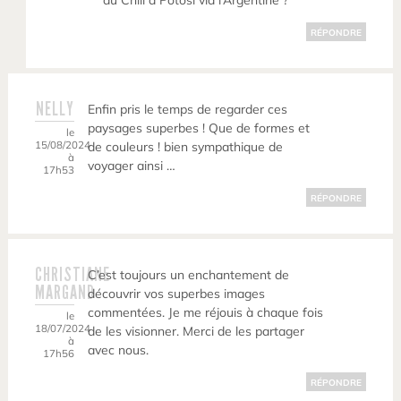
du Chili à Potosi via l’Argentine ?
RÉPONDRE
NELLY
Enfin pris le temps de regarder ces
paysages superbes ! Que de formes et
le
15/08/2024
de couleurs ! bien sympathique de
à
voyager ainsi …
17h53
RÉPONDRE
CHRISTIANE
C’est toujours un enchantement de
MARGAND
découvrir vos superbes images
commentées. Je me réjouis à chaque fois
le
18/07/2024
de les visionner. Merci de les partager
à
avec nous.
17h56
RÉPONDRE