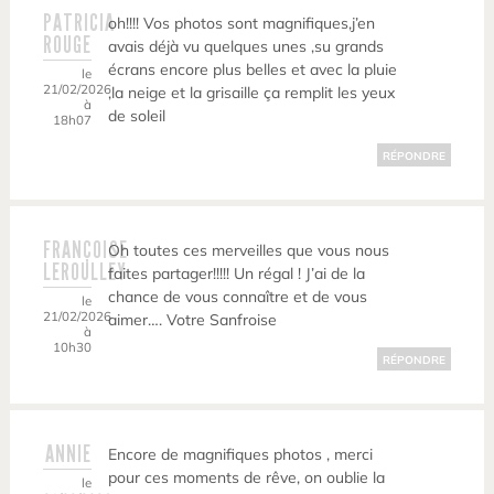
PATRICIA
oh!!!! Vos photos sont magnifiques,j’en
ROUGE
avais déjà vu quelques unes ,su grands
écrans encore plus belles et avec la pluie
le
21/02/2026
,la neige et la grisaille ça remplit les yeux
à
de soleil
18h07
RÉPONDRE
FRANÇOISE
Oh toutes ces merveilles que vous nous
LEROULLEY
faites partager!!!!! Un régal ! J’ai de la
chance de vous connaître et de vous
le
21/02/2026
aimer…. Votre Sanfroise
à
10h30
RÉPONDRE
ANNIE
Encore de magnifiques photos , merci
pour ces moments de rêve, on oublie la
le