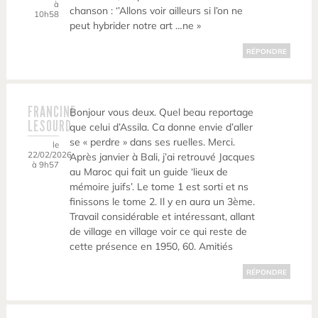
à
chanson : ‘’Allons voir ailleurs si l’on ne
10h58
peut hybrider notre art …ne »
RÉPONDRE
FRANCINE
Bonjour vous deux. Quel beau reportage
LESOURD
que celui d’Assila. Ca donne envie d’aller
se « perdre » dans ses ruelles. Merci.
le
22/02/2026
Après janvier à Bali, j’ai retrouvé Jacques
à 9h57
au Maroc qui fait un guide ‘lieux de
mémoire juifs’. Le tome 1 est sorti et ns
finissons le tome 2. Il y en aura un 3ème.
Travail considérable et intéressant, allant
de village en village voir ce qui reste de
cette présence en 1950, 60. Amitiés
RÉPONDRE