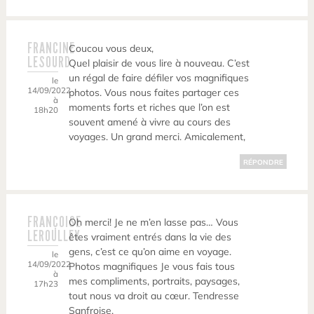
FRANCINE
Coucou vous deux,
LESOURD
Quel plaisir de vous lire à nouveau. C’est
un régal de faire défiler vos magnifiques
le
14/09/2022
photos. Vous nous faites partager ces
à
moments forts et riches que l’on est
18h20
souvent amené à vivre au cours des
voyages. Un grand merci. Amicalement,
RÉPONDRE
FRANÇOISE
Oh merci! Je ne m’en lasse pas… Vous
LEROULLEY
êtes vraiment entrés dans la vie des
gens, c’est ce qu’on aime en voyage.
le
14/09/2022
Photos magnifiques Je vous fais tous
à
mes compliments, portraits, paysages,
17h23
tout nous va droit au cœur. Tendresse
Sanfroise.