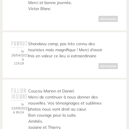
Merci et bonne journée,
Victor Blanc
RÉPONDRE
PAWHUT
Shandavu camp, pas très connu des
touristes mais magnifique ! Merci d’avoir
le
26/04/2023
mis en valeur ce lieu si extraordinaire
à
11h19
RÉPONDRE
FILLION
Coucou Marion et Daniel.
JOSIANE
Merci de continuer à nous donner des
nouvelles. Vos témoignages et sublimes
le
22/09/2022
photos nous vont droit au cœur.
à 9h24
Bon courage pour la suite.
Amitiés.
Josiane et Thierry.