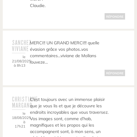
Claudie.
RÉPONDRE
SANCHEZ
MERCI!! UN GRAND MERCI!!! quelle
VIVIANE
évasion grâce vos photos..vos
commentaires…viviane de Mollans
le
21/08/2025
/ouveze…
à 8h13
RÉPONDRE
CHRISTIANE
C’est toujours avec un immense plaisir
MARGAND
que je vous lis et que je découvre les
endroits incroyables que vous traversez.
le
18/08/2025
Vos images sont, comme d’hab,
à
magnifiques et les propos qui les
17h21
accompagnent sont, à mon sens, un