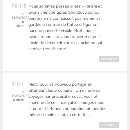
MAHIEU
Nous sommes passes a iteshi -tetshi et
avons cherche apres Shandavu camp :
le
16/09/2022
personne ne connaissait pas meme les
à
gardes a l entree de Kafue a Ngoma ,
14h22
aucune pancarte visible .Bref , nous
avons renonce a vous trouver malgre l
envie de decouvrir votre association qui
semble tres discrete !
RÉPONDRE
NELLY
Merci pour ce nouveau partage en
attendant les prochains ! On aime bien
le
15/09/2022
voyager par procuration avec vous et
à 8h45
chacune de ces incroyables images nous
le permet ! Bonne continuation de périple
même si moins lointain cette fois…
RÉPONDRE