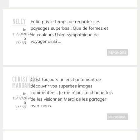
NELLY
Enfin pris le temps de regarder ces
paysages superbes ! Que de formes et
le
15/08/2024
de couleurs ! bien sympathique de
à
voyager ainsi …
17h53
RÉPONDRE
CHRISTIANE
C’est toujours un enchantement de
MARGAND
découvrir vos superbes images
commentées. Je me réjouis à chaque fois
le
18/07/2024
de les visionner. Merci de les partager
à
avec nous.
17h56
RÉPONDRE