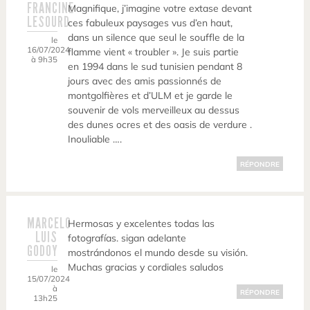
FRANCINE
Magnifique, j’imagine votre extase devant
LESOURD
ces fabuleux paysages vus d’en haut,
dans un silence que seul le souffle de la
le
16/07/2024
flamme vient « troubler ». Je suis partie
à 9h35
en 1994 dans le sud tunisien pendant 8
jours avec des amis passionnés de
montgolfières et d’ULM et je garde le
souvenir de vols merveilleux au dessus
des dunes ocres et des oasis de verdure .
Inouliable ….
RÉPONDRE
MARCELO
Hermosas y excelentes todas las
LUIS
fotografías. sigan adelante
GODOY
mostrándonos el mundo desde su visión.
Muchas gracias y cordiales saludos
le
15/07/2024
à
RÉPONDRE
13h25