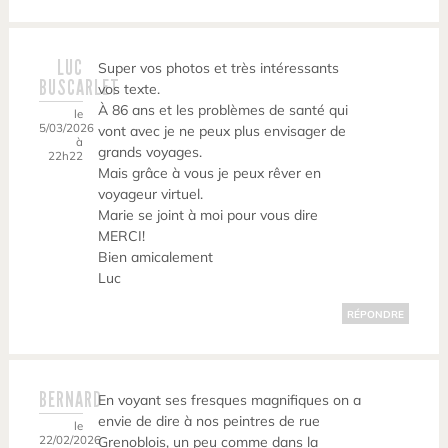
LUC
Super vos photos et très intéressants
BUSCARLET
vos texte.
À 86 ans et les problèmes de santé qui
le
5/03/2026
vont avec je ne peux plus envisager de
à
grands voyages.
22h22
Mais grâce à vous je peux rêver en
voyageur virtuel.
Marie se joint à moi pour vous dire
MERCI!
Bien amicalement
Luc
RÉPONDRE
BERNARD
En voyant ses fresques magnifiques on a
envie de dire à nos peintres de rue
le
22/02/2026
Grenoblois, un peu comme dans la