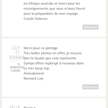
en Afrique australe et merci pour les
renseignements que vous m’avez fourni
pour la préparation de mon voyage.
Carole Sisteron
RÉPONDRE
LOLY
Merci pour ce partage
ET
Très belles photos en effet, je mesure
BERNARD
bien le boulot que cela représente
Sympa d’être replongé à nouveau dans
le
10/06/2023
ce très beau trip.
à 6h58
Amicalement
Bernard Loly
RÉPONDRE
VALLA
Bonjour