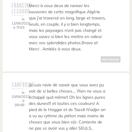
FRANCINE
Merci à vous deux de raviver les
LESOURD
souvenirs de cette magnifique Algérie
que j’ai traversé en long, large et travers,
le
12/06/2023
seuls, en couple, il y a bien longtemps,
à 7h53
mais les paysages n’ont pas changé et
vous savez si bien les mettre en valeur
avec vos splendides photos.Bravo et
Merci . Amitiés à vous deux.
RÉPONDRE
SANFROISE
Je suis ravie de savoir que vous avez pu
voir de si belles choses…. Rien ne vous a
le
10/06/2023
échappé qud même!! Oh les lignes pures
à
des dunes!!! et toutes ces couleurs! A
16h49
pied ds le Hoggar et ds Tassili N’adjer on
a vu au rythme du piéton mais moins de
choses que vous bien sûr. Contente de
ne pas vs avoir vus y aller SEULS..