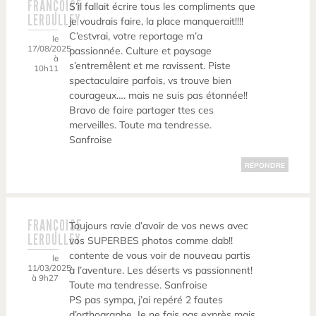
FRANÇOISE
S’il fallait écrire tous les compliments que
LEROULLEY
je voudrais faire, la place manquerait!!!!
C’estvrai, votre reportage m’a
le
17/08/2025
passionnée. Culture et paysage
à
s’entremêlent et me ravissent. Piste
10h11
spectaculaire parfois, vs trouve bien
courageux…. mais ne suis pas étonnée!!
Bravo de faire partager ttes ces
merveilles. Toute ma tendresse.
Sanfroise
RÉPONDRE
FRANÇOISE
Toujours ravie d’avoir de vos news avec
LEROULLEY
vos SUPERBES photos comme dab!!
contente de vous voir de nouveau partis
le
11/03/2025
à l’aventure. Les déserts vs passionnent!
à 9h27
Toute ma tendresse. Sanfroise
PS pas sympa, j’ai repéré 2 fautes
d’orthographe. Je ne fais pas exprès mais