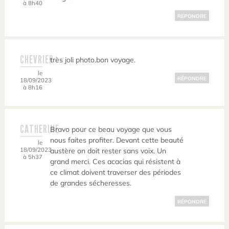
à 8h40
RÉPONDRE
CHEVRIER
très joli photo.bon voyage.
le
RÉPONDRE
18/09/2023
à 8h16
CATHERINE
Bravo pour ce beau voyage que vous
nous faites profiter. Devant cette beauté
le
18/09/2023
austère on doit rester sans voix. Un
à 5h37
grand merci. Ces acacias qui résistent à
ce climat doivent traverser des périodes
de grandes sécheresses.
RÉPONDRE