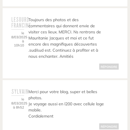
LESOURD
Toujours des photos et des
FRANCINE
commentaires qui donnent envie de
visiter ces lieux. MERCI. Ns rentrons de
le
8/03/2025
Mauritanie Jacques et moi et ce fut
à
encore des magnifiques découvertes
10h10
.sud/sud est. Continuez à profiter et à
nous enchanter. Amitiés
RÉPONDRE
SYLVAIN
Merci pour votre blog, super et belles
photos.
le
8/03/2025
Je voyage aussi en l200 avec cellule loge
à 8h52
mobile.
Cordialement
RÉPONDRE