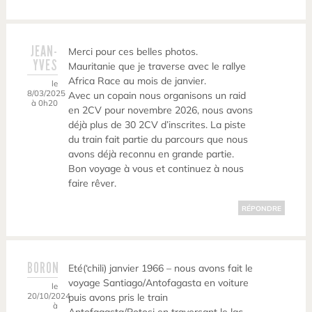
JEAN-
Merci pour ces belles photos.
YVES
Mauritanie que je traverse avec le rallye
Africa Race au mois de janvier.
le
8/03/2025
Avec un copain nous organisons un raid
à 0h20
en 2CV pour novembre 2026, nous avons
déjà plus de 30 2CV d’inscrites. La piste
du train fait partie du parcours que nous
avons déjà reconnu en grande partie.
Bon voyage à vous et continuez à nous
faire rêver.
RÉPONDRE
BORON
Eté(‘chili) janvier 1966 – nous avons fait le
voyage Santiago/Antofagasta en voiture
le
20/10/2024
puis avons pris le train
à