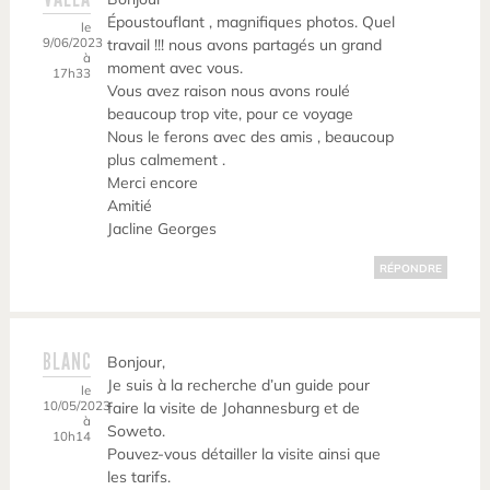
Époustouflant , magnifiques photos. Quel
le
9/06/2023
travail !!! nous avons partagés un grand
à
moment avec vous.
17h33
Vous avez raison nous avons roulé
beaucoup trop vite, pour ce voyage
Nous le ferons avec des amis , beaucoup
plus calmement .
Merci encore
Amitié
Jacline Georges
RÉPONDRE
BLANC
Bonjour,
Je suis à la recherche d’un guide pour
le
10/05/2023
faire la visite de Johannesburg et de
à
Soweto.
10h14
Pouvez-vous détailler la visite ainsi que
les tarifs.