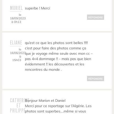
MURIEL
superbe ! Merci
le
RÉPONDRE
18/09/2023
à 0h13
ELIANE
qu’est ce que les photos sont belles !!!!!
c’est pour faire des photos comme ça
le
16/06/2023
que je voyage même seule avec mon cc –
à
pas 4×4 dommage !! – mais pas que bien
15h03
évidemment !! les découvertes et les
rencontres du monde .
RÉPONDRE
CATHERINE
Bonjour Marion et Daniel
ET
Merci pour ce reportage sur l’Algérie. Les
PHILIPPE
photos sont superbes….même si vous