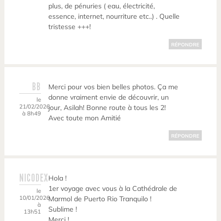
plus, de pénuries ( eau, électricité,
essence, internet, nourriture etc..) . Quelle
tristesse +++!
RÉPONDRE
BB
Merci pour vos bien belles photos. Ça me
donne vraiment envie de découvrir, un
le
21/02/2026
jour, Asilah! Bonne route à tous les 2!
à 8h49
Avec toute mon Amitié
RÉPONDRE
NICODEX
Hola !
1er voyage avec vous à la Cathédrale de
le
10/01/2026
Marmol de Puerto Rio Tranquilo !
à
Sublime !
13h51
Merci !