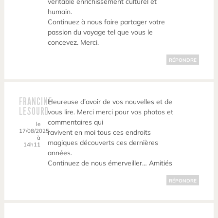
véritable enrichissement culturel et
humain.
Continuez à nous faire partager votre
passion du voyage tel que vous le
concevez. Merci.
RÉPONDRE
FRANCINE
Heureuse d’avoir de vos nouvelles et de
LESOURD
vous lire. Merci merci pour vos photos et
commentaires qui
le
17/08/2025
ravivent en moi tous ces endroits
à
magiques découverts ces dernières
14h11
années.
Continuez de nous émerveiller… Amitiés
RÉPONDRE