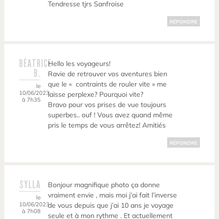
Tendresse tjrs Sanfroise
RÉPONDRE
BÉATRICE
Hello les voyageurs!
B.
Ravie de retrouver vos aventures bien
que le « contraints de rouler vite » me
le
10/06/2023
laisse perplexe? Pourquoi vite?
à 7h35
Bravo pour vos prises de vue toujours
superbes.. ouf ! Vous avez quand même
pris le temps de vous arrêtez! Amitiés
RÉPONDRE
SYLLA
Bonjour magnifique photo ça donne
vraiment envie , mais moi j’ai fait l’inverse
le
10/06/2023
de vous depuis que j’ai 10 ans je voyage
à 7h08
seule et à mon rythme . Et actuellement