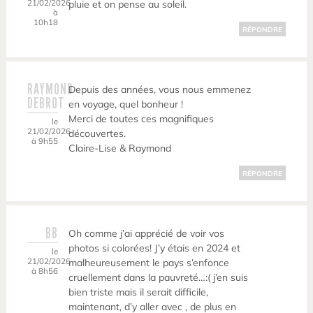
21/02/2026
pluie et on pense au soleil.
à
10h18
RÉPONDRE
RAYMOND
Depuis des années, vous nous emmenez
DEBROT
en voyage, quel bonheur !
Merci de toutes ces magnifiques
le
21/02/2026
découvertes.
à 9h55
Claire-Lise & Raymond
RÉPONDRE
BB
Oh comme j’ai apprécié de voir vos
photos si colorées! J’y étais en 2024 et
le
21/02/2026
malheureusement le pays s’enfonce
à 8h56
cruellement dans la pauvreté…:( j’en suis
bien triste mais il serait difficile,
maintenant, d’y aller avec , de plus en