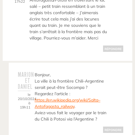
Antofagasta/Potosi en traversant le lac
17h22
salé – petit train ressemblant à un train
anglais très confortable – J’aimerais
écrire tout cela mais j’ai des lacunes
quant au train. Je me souviens que le
train s’arrêtait à la frontière mais pas du
village. Pourriez-vous m’aider. Merci
RÉPONDRE
MARION
Bonjour,
ET
La ville à la frontière Chili-Argentine
DANIEL
serait peut-être Socompa ?
Regardez l’article :
le
20/10/2024
https://en.wikipedia.org/wiki/Salta–
à
Antofagasta_railway
.
19h11
Aviez-vous fait le voyager par le train
du Chili à Potosi via l’Argentine ?
RÉPONDRE