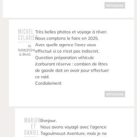
RÉPONDRE
MICHEL
Très belles photos et voyage à rêver.
CELARIES
Nous comptons le faire en 2025.
Avec quelle agence l’avez vous
le
5/08/2024
effectué si ce n’est pas indiscret.
à 9h41
Question préparation véhicule
/carburant réserve : combien de litres
de gazole doit on avoir pour effectuer
ce raid.
Cordialement
RÉPONDRE
MARION
Bonjour,
ET
Nous avons voyagé avec l’agence
DANIEL
Tagoulmoust Aventure, mais je ne