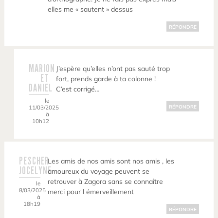
elles me « sautent » dessus
RÉPONDRE
MARION
J’espère qu’elles n’ont pas sauté trop
ET
fort, prends garde à ta colonne !
DANIEL
C’est corrigé…
le
11/03/2025
RÉPONDRE
à
10h12
PESCHER
Les amis de nos amis sont nos amis , les
JOCELYNE
amoureux du voyage peuvent se
retrouver à Zagora sans se connaître
le
8/03/2025
merci pour l émerveillement
à
18h19
RÉPONDRE