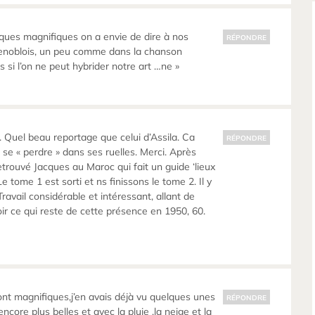
ques magnifiques on a envie de dire à nos
RÉPONDRE
renoblois, un peu comme dans la chanson
eurs si l’on ne peut hybrider notre art …ne »
 Quel beau reportage que celui d’Assila. Ca
RÉPONDRE
 se « perdre » dans ses ruelles. Merci. Après
 retrouvé Jacques au Maroc qui fait un guide ‘lieux
Le tome 1 est sorti et ns finissons le tome 2. Il y
avail considérable et intéressant, allant de
voir ce qui reste de cette présence en 1950, 60.
sont magnifiques,j’en avais déjà vu quelques unes
RÉPONDRE
ncore plus belles et avec la pluie ,la neige et la