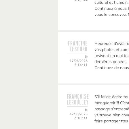
culturel et humain.
Continuez à nous f
vous le concevez. 
FRANCINE
Heureuse d’avoir d
LESOURD
vos photos et com
ravivent en moi to
le
17/08/2025
dernières années.
à 14h11
Continuez de nous
FRANÇOISE
S’il fallait écrire 
LEROULLEY
manquerait!!!! C’es
paysage s’entremêl
le
17/08/2025
vs trouve bien cou
à 10h11
faire partager tte