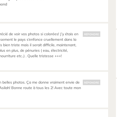
mond
cié de voir vos photos si colorées! J’y étais en
RÉPONDRE
sement le pays s’enfonce cruellement dans la
s bien triste mais il serait difficile, maintenant,
plus en plus, de pénuries ( eau, électricité,
ourriture etc..) . Quelle tristesse +++!
n belles photos. Ça me donne vraiment envie de
RÉPONDRE
, Asilah! Bonne route à tous les 2! Avec toute mon