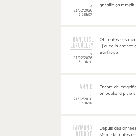
grisaille ça remplit
le
21/02/2026
à 18h07
FRANÇOISE
Oh toutes ces merve
LEROULLEY
! J’ai de la chanc
Sanfroise
le
21/02/2026
à 10h30
ANNIE
Encore de magnifi
on oublie la pluie e
le
21/02/2026
à 10h18
RAYMOND
Depuis des années
DEBROT
Merci de toutes c