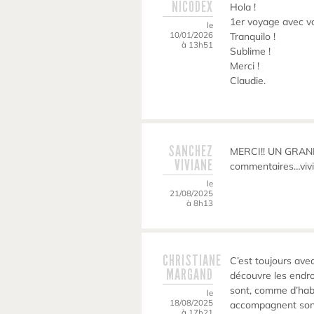
NICODEX
Hola !
1er voyage avec v
le
10/01/2026
Tranquilo !
à 13h51
Sublime !
Merci !
Claudie.
SANCHEZ
MERCI!! UN GRAND 
VIVIANE
commentaires…vivi
le
21/08/2025
à 8h13
CHRISTIANE
C’est toujours avec
MARGAND
découvre les endro
sont, comme d’hab,
le
18/08/2025
accompagnent sont
à 17h21