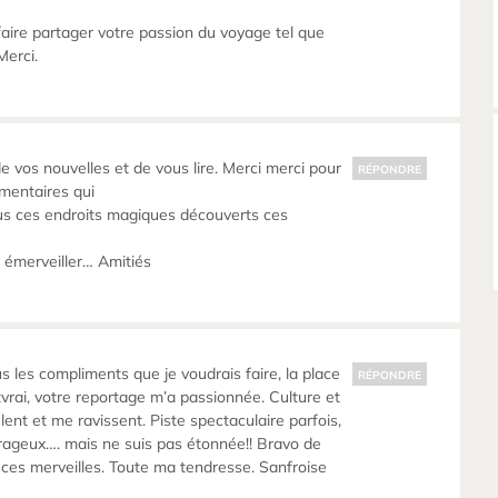
aire partager votre passion du voyage tel que
Merci.
e vos nouvelles et de vous lire. Merci merci pour
RÉPONDRE
mentaires qui
us ces endroits magiques découverts ces
 émerveiller… Amitiés
tous les compliments que je voudrais faire, la place
RÉPONDRE
tvrai, votre reportage m’a passionnée. Culture et
ent et me ravissent. Piste spectaculaire parfois,
rageux…. mais ne suis pas étonnée!! Bravo de
s ces merveilles. Toute ma tendresse. Sanfroise