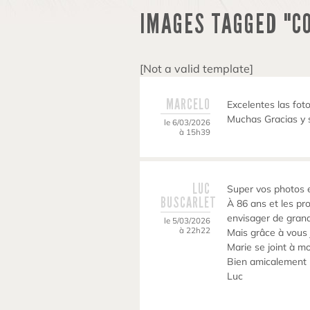
IMAGES TAGGED "C
[Not a valid template]
MARCELO
Excelentes las foto
Muchas Gracias y 
le 6/03/2026
à 15h39
LUC
Super vos photos e
BUSCARLET
À 86 ans et les pr
envisager de gran
le 5/03/2026
à 22h22
Mais grâce à vous 
Marie se joint à m
Bien amicalement
Luc