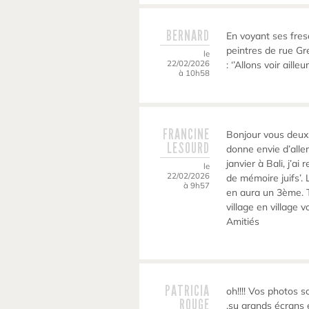
BERNARD
En voyant ses fres
peintres de rue G
le
22/02/2026
: ‘’Allons voir aill
à 10h58
FRANCINE
Bonjour vous deux.
LESOURD
donne envie d’aller
janvier à Bali, j’ai
le
22/02/2026
de mémoire juifs’. 
à 9h57
en aura un 3ème. Tr
village en village 
Amitiés
PATRICIA
oh!!!! Vos photos 
ROUGE
,su grands écrans e