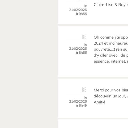
Claire-Lise & Ray
le
21/02/2026
à 9h55
BB
Oh comme j’ai appré
2024 et malheureu
le
21/02/2026
pauvreté…:( j’en sui
à 8h56
d’y aller avec , de 
essence, internet, n
BB
Merci pour vos bie
découvrir, un jour
le
21/02/2026
Amitié
à 8h49