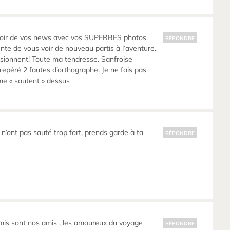
avoir de vos news avec vos SUPERBES photos
RÉPONDRE
te de vous voir de nouveau partis à l’aventure.
sionnent! Toute ma tendresse. Sanfroise
 repéré 2 fautes d’orthographe. Je ne fais pas
me « sautent » dessus
s n’ont pas sauté trop fort, prends garde à ta
RÉPONDRE
mis sont nos amis , les amoureux du voyage
RÉPONDRE