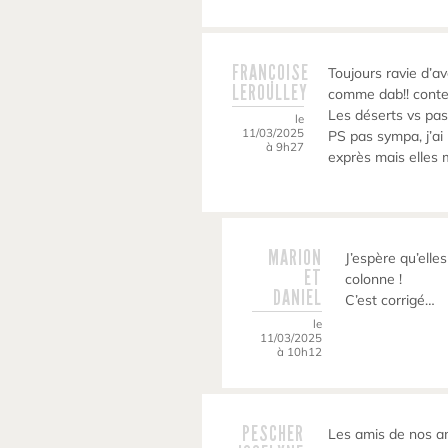
FRANÇOISE
Toujours ravie d’
LEROULLEY
comme dab!! conten
Les déserts vs pas
le
11/03/2025
PS pas sympa, j’ai
à 9h27
exprès mais elles 
MARION
J’espère qu’elle
ET
colonne !
DANIEL
C’est corrigé…
le
11/03/2025
à 10h12
PESCHER
Les amis de nos a