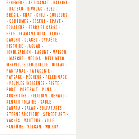
ÉPHÉMÈRE
-
ARTISANAT
-
BALEINE
-
BATEAU
-
BIVOUAC
-
BLEU
-
BRÉSIL
-
CHAT
-
CHILI
-
COULEURS
-
COUTUMES
-
DÉSERT
-
EPAVE
-
EQUATEUR
-
FERRY ET CARGO
-
FÊTE
-
FLAMANT ROSE
-
FLORE
-
GAUCHO
-
GLACES
-
GYPAÈTE
-
HISTOIRE
-
JAGUAR
-
JÖKULSÁRLÓN
-
LAGUNE
-
MAISON
-
MARCHÉ
-
MÉDINA
-
MÉLI-MÉLO
-
MERVEILLE GÉOLOGIQUE
-
OISEAU
-
PANTANAL
-
PATAGONIE
-
PAYSAGE
-
PÊCHEUR
-
PÉLÉRINAGE
-
PEUPLES INDIGÈNES
-
PISTE
-
PORT
-
PORTRAIT
-
PUNA
ARGENTINE
-
RELIGION
-
RENARD
-
RENARD POLAIRE
-
SABLE
-
SAHARA
-
SALAR
-
SOLFATARES
-
STERNE ARCTIQUE
-
STREET ART
-
VACHES
-
VAUTOUR
-
VILLE
FANTÔME
-
VOLCAN
-
WHISKY