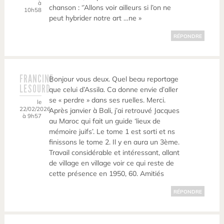
à
chanson : ‘’Allons voir ailleurs si l’on ne
10h58
peut hybrider notre art …ne »
RÉPONDRE
FRANCINE
Bonjour vous deux. Quel beau reportage
LESOURD
que celui d’Assila. Ca donne envie d’aller
se « perdre » dans ses ruelles. Merci.
le
22/02/2026
Après janvier à Bali, j’ai retrouvé Jacques
à 9h57
au Maroc qui fait un guide ‘lieux de
mémoire juifs’. Le tome 1 est sorti et ns
finissons le tome 2. Il y en aura un 3ème.
Travail considérable et intéressant, allant
de village en village voir ce qui reste de
cette présence en 1950, 60. Amitiés
RÉPONDRE