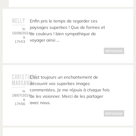
NELLY
Enfin pris le temps de regarder ces
paysages superbes ! Que de formes et
le
15/08/2024
de couleurs ! bien sympathique de
à
voyager ainsi …
17h53
RÉPONDRE
CHRISTIANE
C’est toujours un enchantement de
MARGAND
découvrir vos superbes images
commentées. Je me réjouis à chaque fois
le
18/07/2024
de les visionner. Merci de les partager
à
avec nous.
17h56
RÉPONDRE