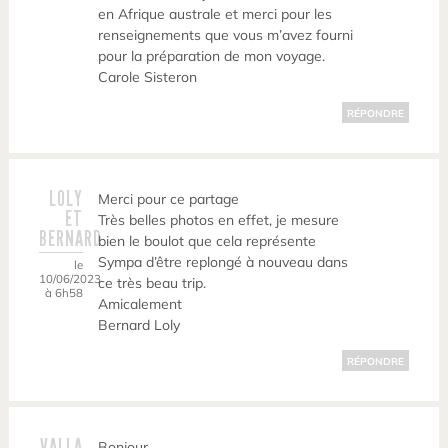
en Afrique australe et merci pour les
renseignements que vous m’avez fourni
pour la préparation de mon voyage.
Carole Sisteron
RÉPONDRE
LOLY
Merci pour ce partage
ET
Très belles photos en effet, je mesure
BERNARD
bien le boulot que cela représente
Sympa d’être replongé à nouveau dans
le
10/06/2023
ce très beau trip.
à 6h58
Amicalement
Bernard Loly
RÉPONDRE
VALLA
Bonjour