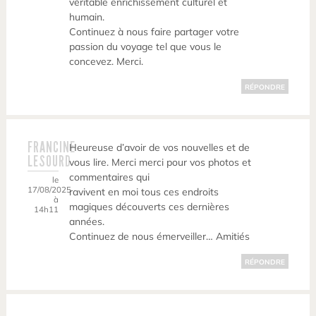
véritable enrichissement culturel et
humain.
Continuez à nous faire partager votre
passion du voyage tel que vous le
concevez. Merci.
RÉPONDRE
FRANCINE
Heureuse d’avoir de vos nouvelles et de
LESOURD
vous lire. Merci merci pour vos photos et
commentaires qui
le
17/08/2025
ravivent en moi tous ces endroits
à
magiques découverts ces dernières
14h11
années.
Continuez de nous émerveiller… Amitiés
RÉPONDRE