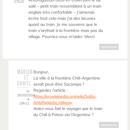
Antofagasta/Potosi en traversant le lac
17h22
salé – petit train ressemblant à un train
anglais très confortable – J’aimerais
écrire tout cela mais j’ai des lacunes
quant au train. Je me souviens que le
train s’arrêtait à la frontière mais pas du
village. Pourriez-vous m’aider. Merci
RÉPONDRE
MARION
Bonjour,
ET
La ville à la frontière Chili-Argentine
DANIEL
serait peut-être Socompa ?
Regardez l’article :
le
20/10/2024
https://en.wikipedia.org/wiki/Salta–
à
Antofagasta_railway
.
19h11
Aviez-vous fait le voyager par le train
du Chili à Potosi via l’Argentine ?
RÉPONDRE