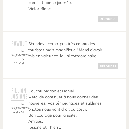
Merci et bonne journée,
Victor Blanc
RÉPONDRE
PAWHUT
Shandavu camp, pas très connu des
touristes mais magnifique ! Merci d’avoir
le
26/04/2023
mis en valeur ce lieu si extraordinaire
à
11h19
RÉPONDRE
FILLION
Coucou Marion et Daniel.
JOSIANE
Merci de continuer à nous donner des
nouvelles. Vos témoignages et sublimes
le
22/09/2022
photos nous vont droit au cœur.
à 9h24
Bon courage pour la suite.
Amitiés.
Josiane et Thierry.