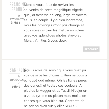
FRANCINE
Merci à vous deux de raviver les
LESOURD
souvenirs de cette magnifique Algérie
que j’ai traversé en long, large et travers,
le
12/06/2023
seuls, en couple, il y a bien longtemps,
à 7h53
mais les paysages n’ont pas changé et
vous savez si bien les mettre en valeur
avec vos splendides photos.Bravo et
Merci . Amitiés à vous deux.
RÉPONDRE
SANFROISE
Je suis ravie de savoir que vous avez pu
voir de si belles choses…. Rien ne vous a
le
10/06/2023
échappé qud même!! Oh les lignes pures
à
des dunes!!! et toutes ces couleurs! A
16h49
pied ds le Hoggar et ds Tassili N’adjer on
a vu au rythme du piéton mais moins de
choses que vous bien sûr. Contente de
ne pas vs avoir vus y aller SEULS..