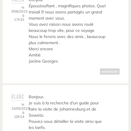
Époustouflant , magnifiques photos. Quel
le
9/06/2023
travail !!! nous avons partagés un grand
à
moment avec vous.
17h33
Vous avez raison nous avons roulé
beaucoup trop vite, pour ce voyage
Nous le ferons avec des amis , beaucoup
plus calmement .
Merci encore
Amitié
Jacline Georges
RÉPONDRE
BLANC
Bonjour,
Je suis à la recherche d’un guide pour
le
10/05/2023
faire la visite de Johannesburg et de
à
Soweto.
10h14
Pouvez-vous détailler la visite ainsi que
les tarifs.