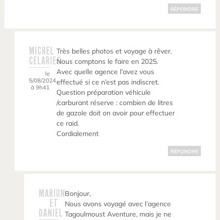
RÉPONDRE
MICHEL
Très belles photos et voyage à rêver.
CELARIES
Nous comptons le faire en 2025.
Avec quelle agence l’avez vous
le
5/08/2024
effectué si ce n’est pas indiscret.
à 9h41
Question préparation véhicule
/carburant réserve : combien de litres
de gazole doit on avoir pour effectuer
ce raid.
Cordialement
RÉPONDRE
MARION
Bonjour,
ET
Nous avons voyagé avec l’agence
DANIEL
Tagoulmoust Aventure, mais je ne