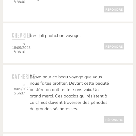
à 8h40
RÉPONDRE
CHEVRIER
très joli photo.bon voyage.
le
RÉPONDRE
18/09/2023
à 8h16
CATHERINE
Bravo pour ce beau voyage que vous
nous faites profiter. Devant cette beauté
le
18/09/2023
austère on doit rester sans voix. Un
à 5h37
grand merci. Ces acacias qui résistent à
ce climat doivent traverser des périodes
de grandes sécheresses.
RÉPONDRE