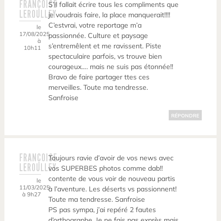
FRANÇOISE
S’il fallait écrire tous les compliments que
LEROULLEY
je voudrais faire, la place manquerait!!!!
C’estvrai, votre reportage m’a
le
17/08/2025
passionnée. Culture et paysage
à
s’entremêlent et me ravissent. Piste
10h11
spectaculaire parfois, vs trouve bien
courageux…. mais ne suis pas étonnée!!
Bravo de faire partager ttes ces
merveilles. Toute ma tendresse.
Sanfroise
RÉPONDRE
FRANÇOISE
Toujours ravie d’avoir de vos news avec
LEROULLEY
vos SUPERBES photos comme dab!!
contente de vous voir de nouveau partis
le
11/03/2025
à l’aventure. Les déserts vs passionnent!
à 9h27
Toute ma tendresse. Sanfroise
PS pas sympa, j’ai repéré 2 fautes
d’orthographe. Je ne fais pas exprès mais