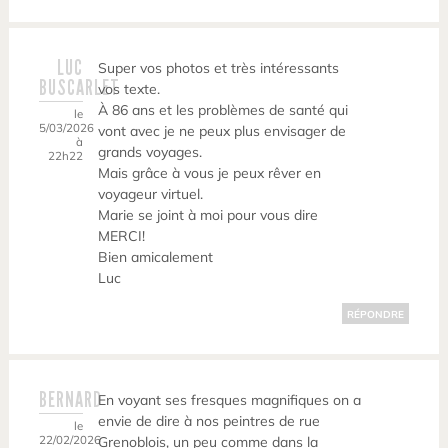
LUC
Super vos photos et très intéressants
BUSCARLET
vos texte.
À 86 ans et les problèmes de santé qui
le
5/03/2026
vont avec je ne peux plus envisager de
à
grands voyages.
22h22
Mais grâce à vous je peux rêver en
voyageur virtuel.
Marie se joint à moi pour vous dire
MERCI!
Bien amicalement
Luc
RÉPONDRE
BERNARD
En voyant ses fresques magnifiques on a
envie de dire à nos peintres de rue
le
22/02/2026
Grenoblois, un peu comme dans la