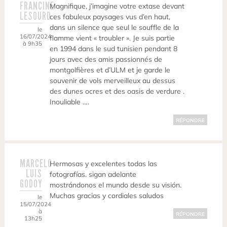
FRANCINE
Magnifique, j’imagine votre extase devant
LESOURD
ces fabuleux paysages vus d’en haut,
dans un silence que seul le souffle de la
le
16/07/2024
flamme vient « troubler ». Je suis partie
à 9h35
en 1994 dans le sud tunisien pendant 8
jours avec des amis passionnés de
montgolfières et d’ULM et je garde le
souvenir de vols merveilleux au dessus
des dunes ocres et des oasis de verdure .
Inouliable ….
RÉPONDRE
MARCELO
Hermosas y excelentes todas las
LUIS
fotografías. sigan adelante
GODOY
mostrándonos el mundo desde su visión.
Muchas gracias y cordiales saludos
le
15/07/2024
à
RÉPONDRE
13h25