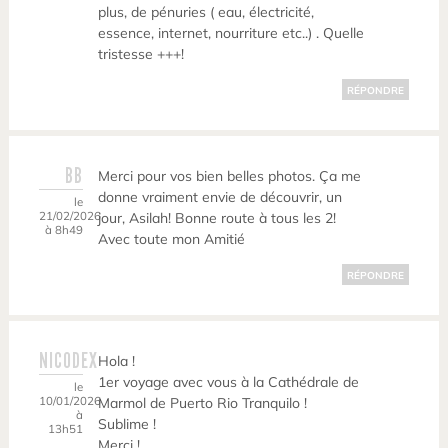
plus, de pénuries ( eau, électricité,
essence, internet, nourriture etc..) . Quelle
tristesse +++!
RÉPONDRE
BB
Merci pour vos bien belles photos. Ça me
donne vraiment envie de découvrir, un
le
21/02/2026
jour, Asilah! Bonne route à tous les 2!
à 8h49
Avec toute mon Amitié
RÉPONDRE
NICODEX
Hola !
1er voyage avec vous à la Cathédrale de
le
10/01/2026
Marmol de Puerto Rio Tranquilo !
à
Sublime !
13h51
Merci !