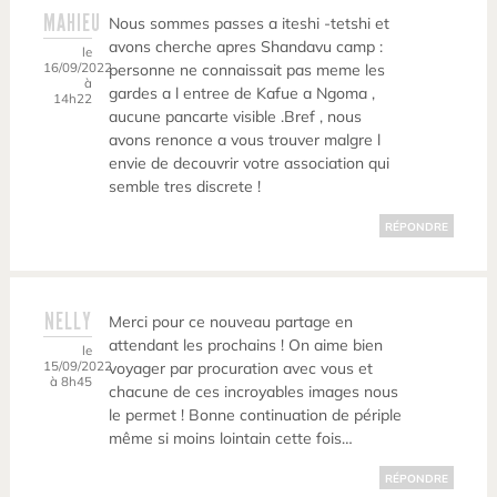
MAHIEU
Nous sommes passes a iteshi -tetshi et
avons cherche apres Shandavu camp :
le
16/09/2022
personne ne connaissait pas meme les
à
gardes a l entree de Kafue a Ngoma ,
14h22
aucune pancarte visible .Bref , nous
avons renonce a vous trouver malgre l
envie de decouvrir votre association qui
semble tres discrete !
RÉPONDRE
NELLY
Merci pour ce nouveau partage en
attendant les prochains ! On aime bien
le
15/09/2022
voyager par procuration avec vous et
à 8h45
chacune de ces incroyables images nous
le permet ! Bonne continuation de périple
même si moins lointain cette fois…
RÉPONDRE