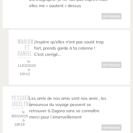
elles me « sautent » dessus
RÉPONDRE
MARION
J’espère qu’elles n’ont pas sauté trop
ET
fort, prends garde à ta colonne !
DANIEL
C’est corrigé…
le
11/03/2025
RÉPONDRE
à
10h12
PESCHER
Les amis de nos amis sont nos amis , les
JOCELYNE
amoureux du voyage peuvent se
retrouver à Zagora sans se connaître
le
8/03/2025
merci pour l émerveillement
à
18h19
RÉPONDRE