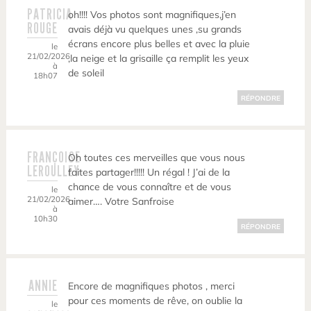
PATRICIA
oh!!!! Vos photos sont magnifiques,j’en
ROUGE
avais déjà vu quelques unes ,su grands
écrans encore plus belles et avec la pluie
le
21/02/2026
,la neige et la grisaille ça remplit les yeux
à
de soleil
18h07
RÉPONDRE
FRANÇOISE
Oh toutes ces merveilles que vous nous
LEROULLEY
faites partager!!!!! Un régal ! J’ai de la
chance de vous connaître et de vous
le
21/02/2026
aimer…. Votre Sanfroise
à
10h30
RÉPONDRE
ANNIE
Encore de magnifiques photos , merci
pour ces moments de rêve, on oublie la
le