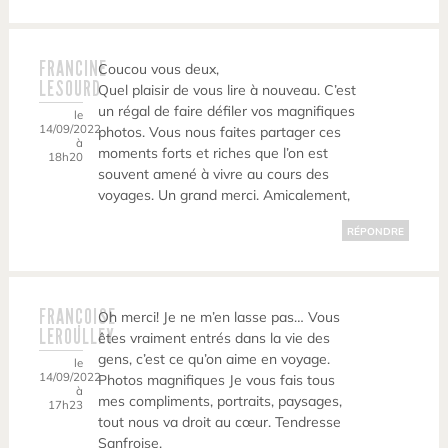
FRANCINE
Coucou vous deux,
LESOURD
Quel plaisir de vous lire à nouveau. C’est
un régal de faire défiler vos magnifiques
le
14/09/2022
photos. Vous nous faites partager ces
à
moments forts et riches que l’on est
18h20
souvent amené à vivre au cours des
voyages. Un grand merci. Amicalement,
RÉPONDRE
FRANÇOISE
Oh merci! Je ne m’en lasse pas… Vous
LEROULLEY
êtes vraiment entrés dans la vie des
gens, c’est ce qu’on aime en voyage.
le
14/09/2022
Photos magnifiques Je vous fais tous
à
mes compliments, portraits, paysages,
17h23
tout nous va droit au cœur. Tendresse
Sanfroise.