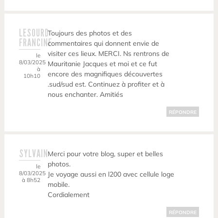
LESOURD
Toujours des photos et des
FRANCINE
commentaires qui donnent envie de
visiter ces lieux. MERCI. Ns rentrons de
le
8/03/2025
Mauritanie Jacques et moi et ce fut
à
encore des magnifiques découvertes
10h10
.sud/sud est. Continuez à profiter et à
nous enchanter. Amitiés
RÉPONDRE
SYLVAIN
Merci pour votre blog, super et belles
photos.
le
8/03/2025
Je voyage aussi en l200 avec cellule loge
à 8h52
mobile.
Cordialement
RÉPONDRE