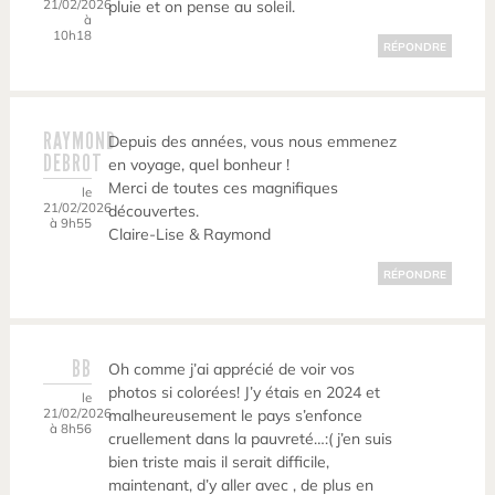
21/02/2026
pluie et on pense au soleil.
à
10h18
RÉPONDRE
RAYMOND
Depuis des années, vous nous emmenez
DEBROT
en voyage, quel bonheur !
Merci de toutes ces magnifiques
le
21/02/2026
découvertes.
à 9h55
Claire-Lise & Raymond
RÉPONDRE
BB
Oh comme j’ai apprécié de voir vos
photos si colorées! J’y étais en 2024 et
le
21/02/2026
malheureusement le pays s’enfonce
à 8h56
cruellement dans la pauvreté…:( j’en suis
bien triste mais il serait difficile,
maintenant, d’y aller avec , de plus en