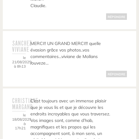
Claudie.
RÉPONDRE
SANCHEZ
MERCI!! UN GRAND MERCI!!! quelle
VIVIANE
évasion grâce vos photos..vos
commentaires…viviane de Mollans
le
21/08/2025
/ouveze…
à 8h13
RÉPONDRE
CHRISTIANE
C’est toujours avec un immense plaisir
MARGAND
que je vous lis et que je découvre les
endroits incroyables que vous traversez.
le
18/08/2025
Vos images sont, comme d’hab,
à
magnifiques et les propos qui les
17h21
accompagnent sont, à mon sens, un