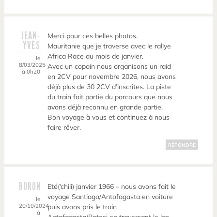
JEAN-
Merci pour ces belles photos.
YVES
Mauritanie que je traverse avec le rallye
Africa Race au mois de janvier.
le
8/03/2025
Avec un copain nous organisons un raid
à 0h20
en 2CV pour novembre 2026, nous avons
déjà plus de 30 2CV d’inscrites. La piste
du train fait partie du parcours que nous
avons déjà reconnu en grande partie.
Bon voyage à vous et continuez à nous
faire rêver.
RÉPONDRE
BORON
Eté(‘chili) janvier 1966 – nous avons fait le
voyage Santiago/Antofagasta en voiture
le
20/10/2024
puis avons pris le train
à