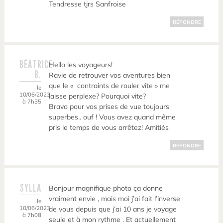
Tendresse tjrs Sanfroise
RÉPONDRE
BÉATRICE
Hello les voyageurs!
B.
Ravie de retrouver vos aventures bien
que le « contraints de rouler vite » me
le
10/06/2023
laisse perplexe? Pourquoi vite?
à 7h35
Bravo pour vos prises de vue toujours
superbes.. ouf ! Vous avez quand même
pris le temps de vous arrêtez! Amitiés
RÉPONDRE
SYLLA
Bonjour magnifique photo ça donne
vraiment envie , mais moi j’ai fait l’inverse
le
10/06/2023
de vous depuis que j’ai 10 ans je voyage
à 7h08
seule et à mon rythme . Et actuellement