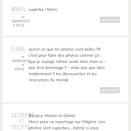
MURIEL
superbe ! Merci
le
RÉPONDRE
18/09/2023
à 0h13
ELIANE
qu’est ce que les photos sont belles !!!!!
c’est pour faire des photos comme ça
le
16/06/2023
que je voyage même seule avec mon cc –
à
pas 4×4 dommage !! – mais pas que bien
15h03
évidemment !! les découvertes et les
rencontres du monde .
RÉPONDRE
CATHERINE
Bonjour Marion et Daniel
ET
Merci pour ce reportage sur l’Algérie. Les
PHILIPPE
photos sont superbes….même si vous