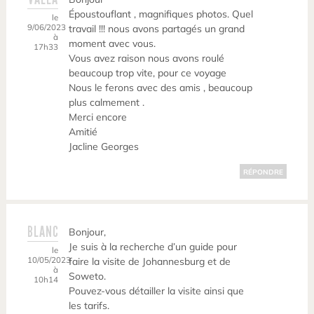
Époustouflant , magnifiques photos. Quel
le
9/06/2023
travail !!! nous avons partagés un grand
à
moment avec vous.
17h33
Vous avez raison nous avons roulé
beaucoup trop vite, pour ce voyage
Nous le ferons avec des amis , beaucoup
plus calmement .
Merci encore
Amitié
Jacline Georges
RÉPONDRE
BLANC
Bonjour,
Je suis à la recherche d’un guide pour
le
10/05/2023
faire la visite de Johannesburg et de
à
Soweto.
10h14
Pouvez-vous détailler la visite ainsi que
les tarifs.