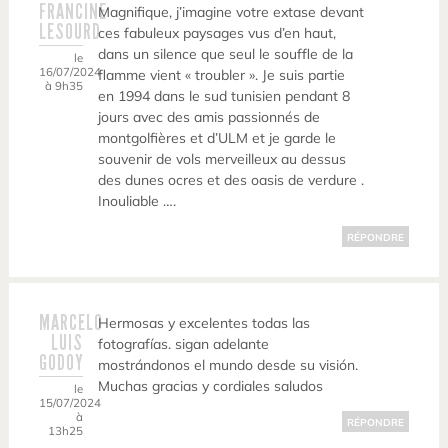
FRANCINE
Magnifique, j’imagine votre extase devant
LESOURD
ces fabuleux paysages vus d’en haut,
dans un silence que seul le souffle de la
le
16/07/2024
flamme vient « troubler ». Je suis partie
à 9h35
en 1994 dans le sud tunisien pendant 8
jours avec des amis passionnés de
montgolfières et d’ULM et je garde le
souvenir de vols merveilleux au dessus
des dunes ocres et des oasis de verdure .
Inouliable ….
RÉPONDRE
MARCELO
Hermosas y excelentes todas las
LUIS
fotografías. sigan adelante
GODOY
mostrándonos el mundo desde su visión.
Muchas gracias y cordiales saludos
le
15/07/2024
à
RÉPONDRE
13h25