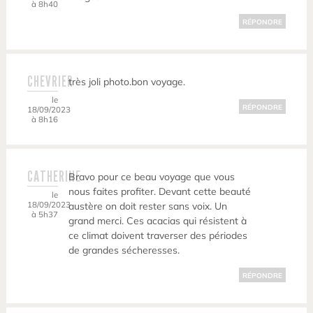
à 8h40
RÉPONDRE
CHEVRIER
très joli photo.bon voyage.
le
RÉPONDRE
18/09/2023
à 8h16
CATHERINE
Bravo pour ce beau voyage que vous
nous faites profiter. Devant cette beauté
le
18/09/2023
austère on doit rester sans voix. Un
à 5h37
grand merci. Ces acacias qui résistent à
ce climat doivent traverser des périodes
de grandes sécheresses.
RÉPONDRE