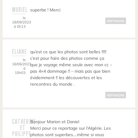
MURIEL
superbe ! Merci
le
RÉPONDRE
18/09/2023
à 0h13
ELIANE
qu’est ce que les photos sont belles !!!!!
c’est pour faire des photos comme ça
le
16/06/2023
que je voyage même seule avec mon cc –
à
pas 4×4 dommage !! – mais pas que bien
15h03
évidemment !! les découvertes et les
rencontres du monde .
RÉPONDRE
CATHERINE
Bonjour Marion et Daniel
ET
Merci pour ce reportage sur l’Algérie. Les
PHILIPPE
photos sont superbes….même si vous