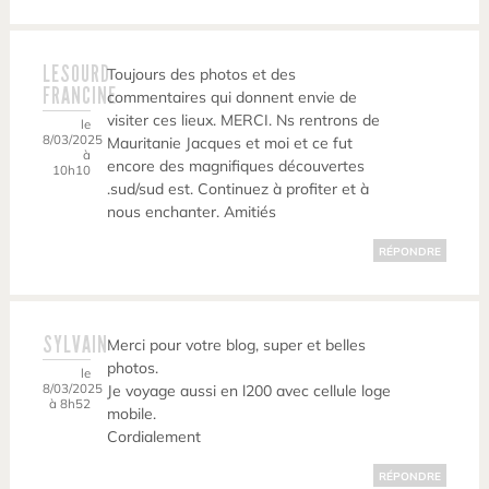
LESOURD
Toujours des photos et des
FRANCINE
commentaires qui donnent envie de
visiter ces lieux. MERCI. Ns rentrons de
le
8/03/2025
Mauritanie Jacques et moi et ce fut
à
encore des magnifiques découvertes
10h10
.sud/sud est. Continuez à profiter et à
nous enchanter. Amitiés
RÉPONDRE
SYLVAIN
Merci pour votre blog, super et belles
photos.
le
8/03/2025
Je voyage aussi en l200 avec cellule loge
à 8h52
mobile.
Cordialement
RÉPONDRE