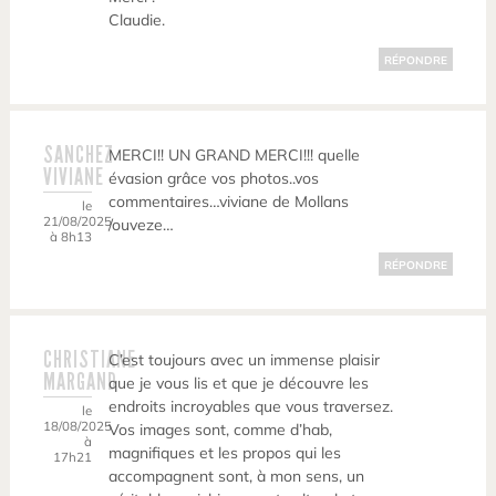
Claudie.
RÉPONDRE
SANCHEZ
MERCI!! UN GRAND MERCI!!! quelle
VIVIANE
évasion grâce vos photos..vos
commentaires…viviane de Mollans
le
21/08/2025
/ouveze…
à 8h13
RÉPONDRE
CHRISTIANE
C’est toujours avec un immense plaisir
MARGAND
que je vous lis et que je découvre les
endroits incroyables que vous traversez.
le
18/08/2025
Vos images sont, comme d’hab,
à
magnifiques et les propos qui les
17h21
accompagnent sont, à mon sens, un