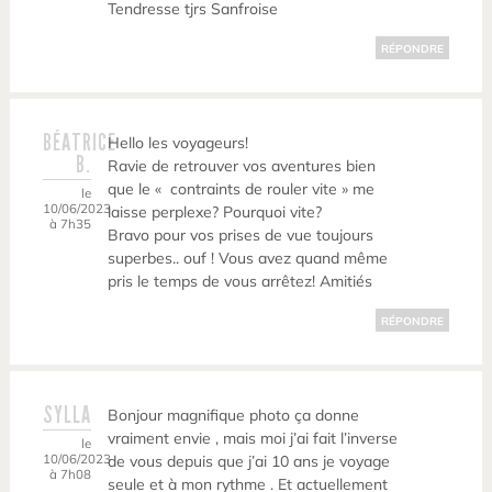
Tendresse tjrs Sanfroise
RÉPONDRE
BÉATRICE
Hello les voyageurs!
B.
Ravie de retrouver vos aventures bien
que le « contraints de rouler vite » me
le
10/06/2023
laisse perplexe? Pourquoi vite?
à 7h35
Bravo pour vos prises de vue toujours
superbes.. ouf ! Vous avez quand même
pris le temps de vous arrêtez! Amitiés
RÉPONDRE
SYLLA
Bonjour magnifique photo ça donne
vraiment envie , mais moi j’ai fait l’inverse
le
10/06/2023
de vous depuis que j’ai 10 ans je voyage
à 7h08
seule et à mon rythme . Et actuellement