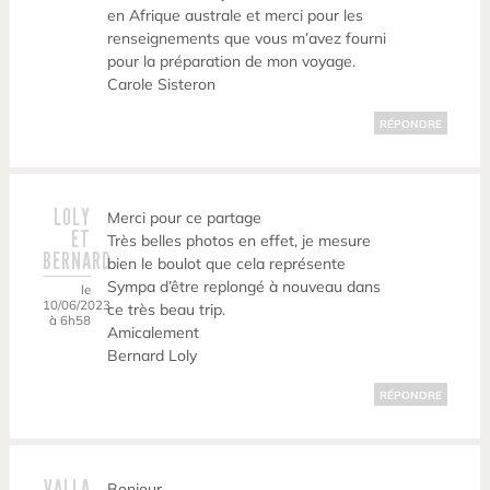
en Afrique australe et merci pour les
renseignements que vous m’avez fourni
pour la préparation de mon voyage.
Carole Sisteron
RÉPONDRE
LOLY
Merci pour ce partage
ET
Très belles photos en effet, je mesure
BERNARD
bien le boulot que cela représente
Sympa d’être replongé à nouveau dans
le
10/06/2023
ce très beau trip.
à 6h58
Amicalement
Bernard Loly
RÉPONDRE
VALLA
Bonjour