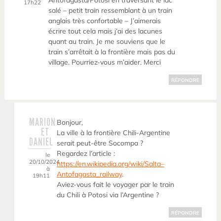
Antofagasta/Potosi en traversant le lac
17h22
salé – petit train ressemblant à un train
anglais très confortable – J’aimerais
écrire tout cela mais j’ai des lacunes
quant au train. Je me souviens que le
train s’arrêtait à la frontière mais pas du
village. Pourriez-vous m’aider. Merci
RÉPONDRE
MARION
Bonjour,
ET
La ville à la frontière Chili-Argentine
DANIEL
serait peut-être Socompa ?
Regardez l’article :
le
20/10/2024
https://en.wikipedia.org/wiki/Salta–
à
Antofagasta_railway
.
19h11
Aviez-vous fait le voyager par le train
du Chili à Potosi via l’Argentine ?
RÉPONDRE