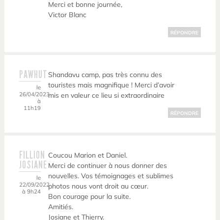
Merci et bonne journée,
Victor Blanc
RÉPONDRE
PAWHUT
Shandavu camp, pas très connu des
touristes mais magnifique ! Merci d’avoir
le
26/04/2023
mis en valeur ce lieu si extraordinaire
à
11h19
RÉPONDRE
FILLION
Coucou Marion et Daniel.
JOSIANE
Merci de continuer à nous donner des
nouvelles. Vos témoignages et sublimes
le
22/09/2022
photos nous vont droit au cœur.
à 9h24
Bon courage pour la suite.
Amitiés.
Josiane et Thierry.