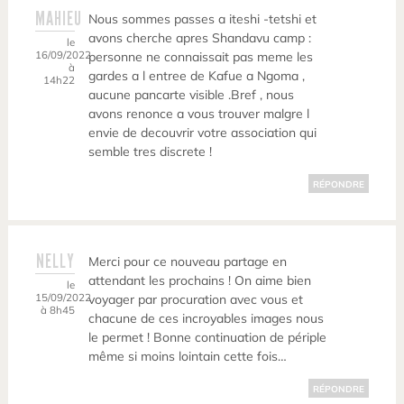
MAHIEU
Nous sommes passes a iteshi -tetshi et
avons cherche apres Shandavu camp :
le
16/09/2022
personne ne connaissait pas meme les
à
gardes a l entree de Kafue a Ngoma ,
14h22
aucune pancarte visible .Bref , nous
avons renonce a vous trouver malgre l
envie de decouvrir votre association qui
semble tres discrete !
RÉPONDRE
NELLY
Merci pour ce nouveau partage en
attendant les prochains ! On aime bien
le
15/09/2022
voyager par procuration avec vous et
à 8h45
chacune de ces incroyables images nous
le permet ! Bonne continuation de périple
même si moins lointain cette fois…
RÉPONDRE