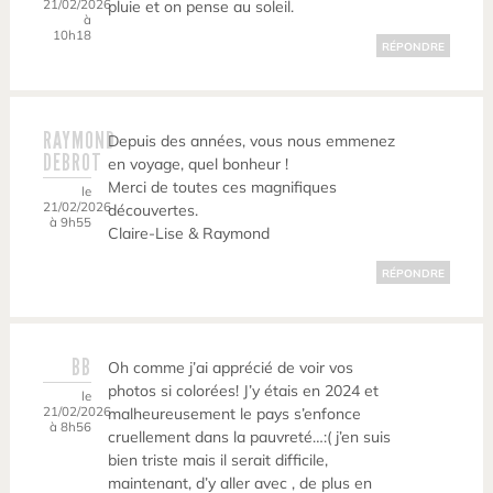
21/02/2026
pluie et on pense au soleil.
à
10h18
RÉPONDRE
RAYMOND
Depuis des années, vous nous emmenez
DEBROT
en voyage, quel bonheur !
Merci de toutes ces magnifiques
le
21/02/2026
découvertes.
à 9h55
Claire-Lise & Raymond
RÉPONDRE
BB
Oh comme j’ai apprécié de voir vos
photos si colorées! J’y étais en 2024 et
le
21/02/2026
malheureusement le pays s’enfonce
à 8h56
cruellement dans la pauvreté…:( j’en suis
bien triste mais il serait difficile,
maintenant, d’y aller avec , de plus en