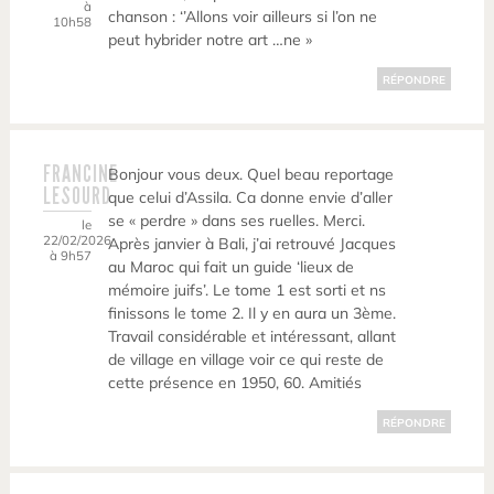
à
chanson : ‘’Allons voir ailleurs si l’on ne
10h58
peut hybrider notre art …ne »
RÉPONDRE
FRANCINE
Bonjour vous deux. Quel beau reportage
LESOURD
que celui d’Assila. Ca donne envie d’aller
se « perdre » dans ses ruelles. Merci.
le
22/02/2026
Après janvier à Bali, j’ai retrouvé Jacques
à 9h57
au Maroc qui fait un guide ‘lieux de
mémoire juifs’. Le tome 1 est sorti et ns
finissons le tome 2. Il y en aura un 3ème.
Travail considérable et intéressant, allant
de village en village voir ce qui reste de
cette présence en 1950, 60. Amitiés
RÉPONDRE