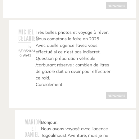
RÉPONDRE
MICHEL
Très belles photos et voyage à rêver.
CELARIES
Nous comptons le faire en 2025.
Avec quelle agence l’avez vous
le
5/08/2024
effectué si ce n’est pas indiscret.
à 9h41
Question préparation véhicule
/carburant réserve : combien de litres
de gazole doit on avoir pour effectuer
ce raid.
Cordialement
RÉPONDRE
MARION
Bonjour,
ET
Nous avons voyagé avec l’agence
DANIEL
Tagoulmoust Aventure, mais je ne