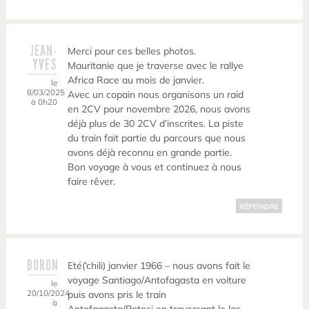
JEAN-
Merci pour ces belles photos.
YVES
Mauritanie que je traverse avec le rallye
Africa Race au mois de janvier.
le
8/03/2025
Avec un copain nous organisons un raid
à 0h20
en 2CV pour novembre 2026, nous avons
déjà plus de 30 2CV d’inscrites. La piste
du train fait partie du parcours que nous
avons déjà reconnu en grande partie.
Bon voyage à vous et continuez à nous
faire rêver.
RÉPONDRE
BORON
Eté(‘chili) janvier 1966 – nous avons fait le
voyage Santiago/Antofagasta en voiture
le
20/10/2024
puis avons pris le train
à