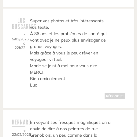
LUC
Super vos photos et très intéressants
BUSCARLET
vos texte.
À 86 ans et les problèmes de santé qui
le
5/03/2026
vont avec je ne peux plus envisager de
à
grands voyages.
22h22
Mais grâce à vous je peux rêver en
voyageur virtuel.
Marie se joint à moi pour vous dire
MERCI!
Bien amicalement
Luc
RÉPONDRE
BERNARD
En voyant ses fresques magnifiques on a
envie de dire à nos peintres de rue
le
22/02/2026
Grenoblois, un peu comme dans la