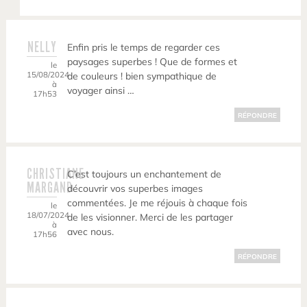
NELLY
Enfin pris le temps de regarder ces
paysages superbes ! Que de formes et
le
15/08/2024
de couleurs ! bien sympathique de
à
voyager ainsi …
17h53
RÉPONDRE
CHRISTIANE
C’est toujours un enchantement de
MARGAND
découvrir vos superbes images
commentées. Je me réjouis à chaque fois
le
18/07/2024
de les visionner. Merci de les partager
à
avec nous.
17h56
RÉPONDRE