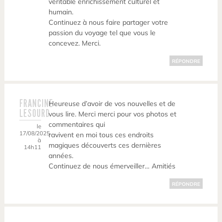
véritable enrichissement culturel et
humain.
Continuez à nous faire partager votre
passion du voyage tel que vous le
concevez. Merci.
RÉPONDRE
FRANCINE
Heureuse d’avoir de vos nouvelles et de
LESOURD
vous lire. Merci merci pour vos photos et
commentaires qui
le
17/08/2025
ravivent en moi tous ces endroits
à
magiques découverts ces dernières
14h11
années.
Continuez de nous émerveiller… Amitiés
RÉPONDRE