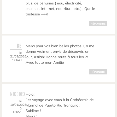
plus, de pénuries ( eau, électricité,
essence, internet, nourriture etc..) . Quelle
tristesse +++!
RÉPONDRE
BB
Merci pour vos bien belles photos. Ça me
donne vraiment envie de découvrir, un
le
21/02/2026
jour, Asilah! Bonne route à tous les 2!
à 8h49
Avec toute mon Amitié
RÉPONDRE
NICODEX
Hola !
1er voyage avec vous à la Cathédrale de
le
10/01/2026
Marmol de Puerto Rio Tranquilo !
à
Sublime !
13h51
Merci !