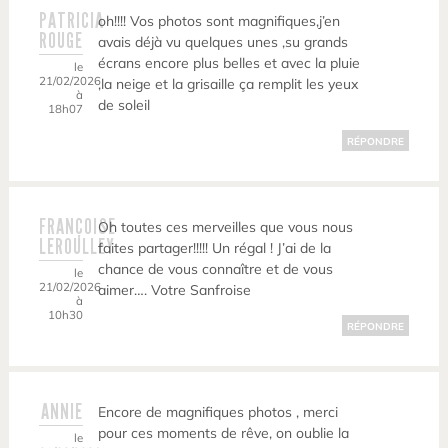
PATRICIA
oh!!!! Vos photos sont magnifiques,j’en
ROUGE
avais déjà vu quelques unes ,su grands
écrans encore plus belles et avec la pluie
le
21/02/2026
,la neige et la grisaille ça remplit les yeux
à
de soleil
18h07
RÉPONDRE
FRANÇOISE
Oh toutes ces merveilles que vous nous
LEROULLEY
faites partager!!!!! Un régal ! J’ai de la
chance de vous connaître et de vous
le
21/02/2026
aimer…. Votre Sanfroise
à
10h30
RÉPONDRE
ANNIE
Encore de magnifiques photos , merci
pour ces moments de rêve, on oublie la
le