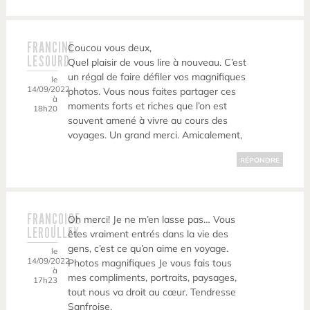
FRANCINE
Coucou vous deux,
LESOURD
Quel plaisir de vous lire à nouveau. C’est
un régal de faire défiler vos magnifiques
le
14/09/2022
photos. Vous nous faites partager ces
à
moments forts et riches que l’on est
18h20
souvent amené à vivre au cours des
voyages. Un grand merci. Amicalement,
RÉPONDRE
FRANÇOISE
Oh merci! Je ne m’en lasse pas… Vous
LEROULLEY
êtes vraiment entrés dans la vie des
gens, c’est ce qu’on aime en voyage.
le
14/09/2022
Photos magnifiques Je vous fais tous
à
mes compliments, portraits, paysages,
17h23
tout nous va droit au cœur. Tendresse
Sanfroise.