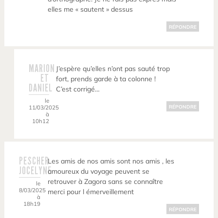
elles me « sautent » dessus
RÉPONDRE
MARION
J’espère qu’elles n’ont pas sauté trop
ET
fort, prends garde à ta colonne !
DANIEL
C’est corrigé…
le
11/03/2025
RÉPONDRE
à
10h12
PESCHER
Les amis de nos amis sont nos amis , les
JOCELYNE
amoureux du voyage peuvent se
retrouver à Zagora sans se connaître
le
8/03/2025
merci pour l émerveillement
à
18h19
RÉPONDRE