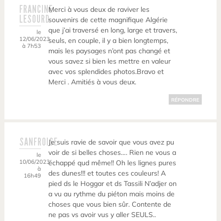
FRANCINE
Merci à vous deux de raviver les
LESOURD
souvenirs de cette magnifique Algérie
que j’ai traversé en long, large et travers,
le
12/06/2023
seuls, en couple, il y a bien longtemps,
à 7h53
mais les paysages n’ont pas changé et
vous savez si bien les mettre en valeur
avec vos splendides photos.Bravo et
Merci . Amitiés à vous deux.
RÉPONDRE
SANFROISE
Je suis ravie de savoir que vous avez pu
voir de si belles choses…. Rien ne vous a
le
10/06/2023
échappé qud même!! Oh les lignes pures
à
des dunes!!! et toutes ces couleurs! A
16h49
pied ds le Hoggar et ds Tassili N’adjer on
a vu au rythme du piéton mais moins de
choses que vous bien sûr. Contente de
ne pas vs avoir vus y aller SEULS..