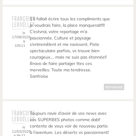
FRANÇOISE
S’il fallait écrire tous les compliments que
LEROULLEY
je voudrais faire, la place manquerait!!!!
C’estvrai, votre reportage m’a
le
17/08/2025
passionnée. Culture et paysage
à
s’entremêlent et me ravissent. Piste
10h11
spectaculaire parfois, vs trouve bien
courageux…. mais ne suis pas étonnée!!
Bravo de faire partager ttes ces
merveilles. Toute ma tendresse.
Sanfroise
RÉPONDRE
FRANÇOISE
Toujours ravie d’avoir de vos news avec
LEROULLEY
vos SUPERBES photos comme dab!!
contente de vous voir de nouveau partis
le
11/03/2025
à l’aventure. Les déserts vs passionnent!
à 9h27