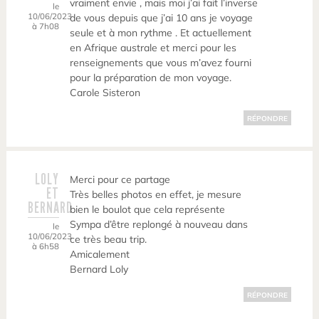
vraiment envie , mais moi j’ai fait l’inverse
le
10/06/2023
de vous depuis que j’ai 10 ans je voyage
à 7h08
seule et à mon rythme . Et actuellement
en Afrique australe et merci pour les
renseignements que vous m’avez fourni
pour la préparation de mon voyage.
Carole Sisteron
RÉPONDRE
LOLY
Merci pour ce partage
ET
Très belles photos en effet, je mesure
BERNARD
bien le boulot que cela représente
Sympa d’être replongé à nouveau dans
le
10/06/2023
ce très beau trip.
à 6h58
Amicalement
Bernard Loly
RÉPONDRE