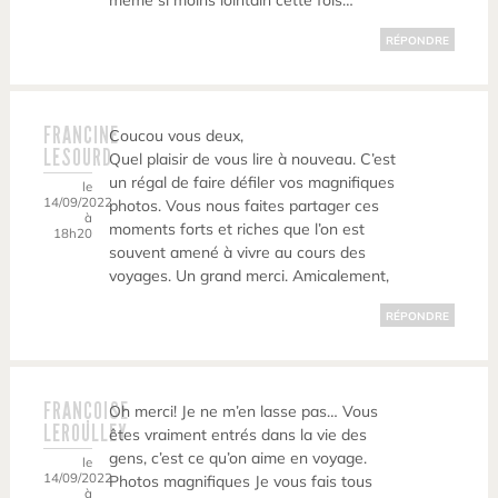
même si moins lointain cette fois…
RÉPONDRE
FRANCINE
Coucou vous deux,
LESOURD
Quel plaisir de vous lire à nouveau. C’est
un régal de faire défiler vos magnifiques
le
14/09/2022
photos. Vous nous faites partager ces
à
moments forts et riches que l’on est
18h20
souvent amené à vivre au cours des
voyages. Un grand merci. Amicalement,
RÉPONDRE
FRANÇOISE
Oh merci! Je ne m’en lasse pas… Vous
LEROULLEY
êtes vraiment entrés dans la vie des
gens, c’est ce qu’on aime en voyage.
le
14/09/2022
Photos magnifiques Je vous fais tous
à