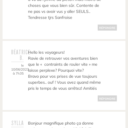
choses que vous bien sûr. Contente de
ne pas vs avoir vus y aller SEULS..
Tendresse tjrs Sanfroise
RÉPONDRE
BÉATRICE
Hello les voyageurs!
B.
Ravie de retrouver vos aventures bien
que le « contraints de rouler vite » me
le
10/06/2023
laisse perplexe? Pourquoi vite?
à 7h35
Bravo pour vos prises de vue toujours
superbes.. ouf ! Vous avez quand même
pris le temps de vous arrêtez! Amitiés
RÉPONDRE
SYLLA
Bonjour magnifique photo ça donne