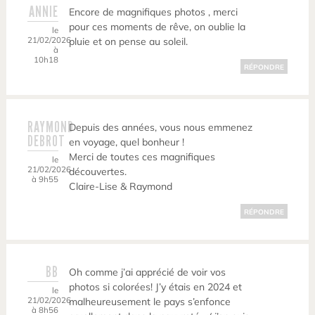
ANNIE
Encore de magnifiques photos , merci
pour ces moments de rêve, on oublie la
le
21/02/2026
pluie et on pense au soleil.
à
10h18
RÉPONDRE
RAYMOND
Depuis des années, vous nous emmenez
DEBROT
en voyage, quel bonheur !
Merci de toutes ces magnifiques
le
21/02/2026
découvertes.
à 9h55
Claire-Lise & Raymond
RÉPONDRE
BB
Oh comme j’ai apprécié de voir vos
photos si colorées! J’y étais en 2024 et
le
21/02/2026
malheureusement le pays s’enfonce
à 8h56