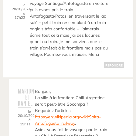
voyage Santiago/Antofagasta en voiture
le
20/10/2024
puis avons pris le train
à
Antofagasta/Potosi en traversant le lac
17h22
salé – petit train ressemblant à un train
anglais très confortable – J’aimerais
écrire tout cela mais j’ai des lacunes
quant au train. Je me souviens que le
train s’arrêtait à la frontière mais pas du
village. Pourriez-vous m’aider. Merci
RÉPONDRE
MARION
Bonjour,
ET
La ville à la frontière Chili-Argentine
DANIEL
serait peut-être Socompa ?
Regardez l’article :
le
20/10/2024
https://en.wikipedia.org/wiki/Salta–
à
Antofagasta_railway
.
19h11
Aviez-vous fait le voyager par le train