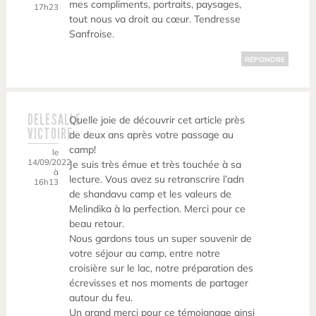
mes compliments, portraits, paysages,
17h23
tout nous va droit au cœur. Tendresse
Sanfroise.
RÉPONDRE
DELESALLE
Quelle joie de découvrir cet article près
VICTOIRE
de deux ans après votre passage au
camp!
le
14/09/2022
Je suis très émue et très touchée à sa
à
lecture. Vous avez su retranscrire l’adn
16h13
de shandavu camp et les valeurs de
Melindika à la perfection. Merci pour ce
beau retour.
Nous gardons tous un super souvenir de
votre séjour au camp, entre notre
croisière sur le lac, notre préparation des
écrevisses et nos moments de partager
autour du feu.
Un grand merci pour ce témoignage ainsi