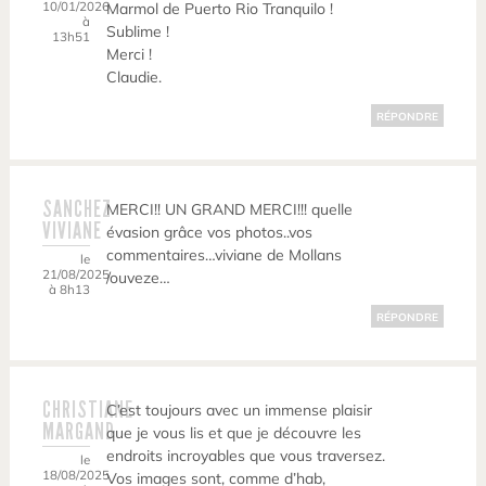
10/01/2026
Marmol de Puerto Rio Tranquilo !
à
Sublime !
13h51
Merci !
Claudie.
RÉPONDRE
SANCHEZ
MERCI!! UN GRAND MERCI!!! quelle
VIVIANE
évasion grâce vos photos..vos
commentaires…viviane de Mollans
le
21/08/2025
/ouveze…
à 8h13
RÉPONDRE
CHRISTIANE
C’est toujours avec un immense plaisir
MARGAND
que je vous lis et que je découvre les
endroits incroyables que vous traversez.
le
18/08/2025
Vos images sont, comme d’hab,