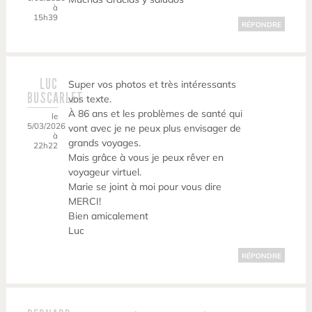
à
15h39
RÉPONDRE
LUC
Super vos photos et très intéressants
BUSCARLET
vos texte.
À 86 ans et les problèmes de santé qui
le
5/03/2026
vont avec je ne peux plus envisager de
à
grands voyages.
22h22
Mais grâce à vous je peux rêver en
voyageur virtuel.
Marie se joint à moi pour vous dire
MERCI!
Bien amicalement
Luc
RÉPONDRE