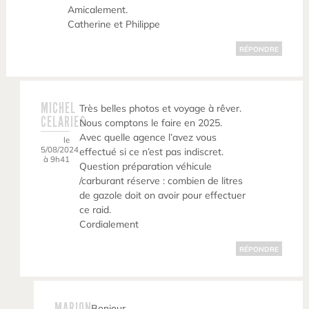
Amicalement.
Catherine et Philippe
RÉPONDRE
MICHEL
Très belles photos et voyage à rêver.
CELARIES
Nous comptons le faire en 2025.
Avec quelle agence l’avez vous
le
5/08/2024
effectué si ce n’est pas indiscret.
à 9h41
Question préparation véhicule
/carburant réserve : combien de litres
de gazole doit on avoir pour effectuer
ce raid.
Cordialement
RÉPONDRE
MARION
Bonjour,