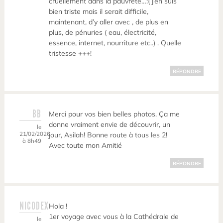
cruellement dans la pauvreté…:( j’en suis
bien triste mais il serait difficile,
maintenant, d’y aller avec , de plus en
plus, de pénuries ( eau, électricité,
essence, internet, nourriture etc..) . Quelle
tristesse +++!
RÉPONDRE
BB
Merci pour vos bien belles photos. Ça me
donne vraiment envie de découvrir, un
le
21/02/2026
jour, Asilah! Bonne route à tous les 2!
à 8h49
Avec toute mon Amitié
RÉPONDRE
NICODEX
Hola !
1er voyage avec vous à la Cathédrale de
le