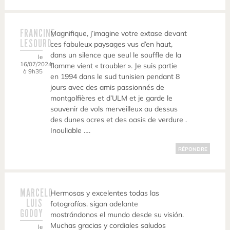
FRANCINE
Magnifique, j’imagine votre extase devant
LESOURD
ces fabuleux paysages vus d’en haut,
dans un silence que seul le souffle de la
le
16/07/2024
flamme vient « troubler ». Je suis partie
à 9h35
en 1994 dans le sud tunisien pendant 8
jours avec des amis passionnés de
montgolfières et d’ULM et je garde le
souvenir de vols merveilleux au dessus
des dunes ocres et des oasis de verdure .
Inouliable ….
RÉPONDRE
MARCELO
Hermosas y excelentes todas las
LUIS
fotografías. sigan adelante
GODOY
mostrándonos el mundo desde su visión.
Muchas gracias y cordiales saludos
le