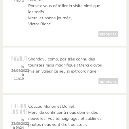
10h14
Pouvez-vous détailler la visite ainsi que
les tarifs.
Merci et bonne journée,
Victor Blanc
RÉPONDRE
PAWHUT
Shandavu camp, pas très connu des
touristes mais magnifique ! Merci d’avoir
le
26/04/2023
mis en valeur ce lieu si extraordinaire
à
11h19
RÉPONDRE
FILLION
Coucou Marion et Daniel.
JOSIANE
Merci de continuer à nous donner des
nouvelles. Vos témoignages et sublimes
le
22/09/2022
photos nous vont droit au cœur.
à 9h24