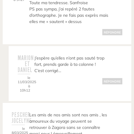
Toute ma tendresse. Sanfroise
PS pas sympa, j’ai repéré 2 fautes
d’orthographe. Je ne fais pas exprès mais
elles me « sautent » dessus
RÉPONDRE
MARION
J’espère qu’elles n’ont pas sauté trop
ET
fort, prends garde à ta colonne !
DANIEL
C’est corrigé…
le
11/03/2025
RÉPONDRE
à
10h12
PESCHER
Les amis de nos amis sont nos amis , les
JOCELYNE
amoureux du voyage peuvent se
retrouver à Zagora sans se connaître
le
8/03/2025
merci pour l émerveillement