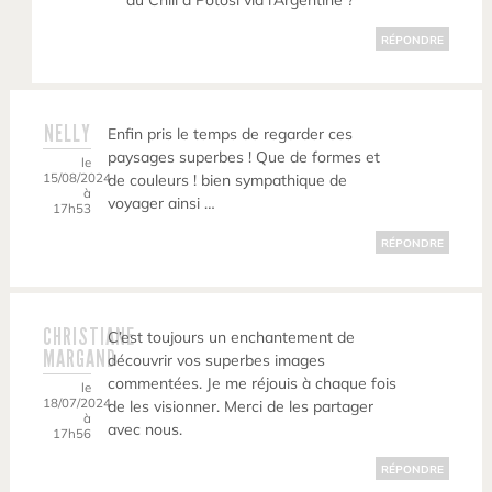
du Chili à Potosi via l’Argentine ?
RÉPONDRE
NELLY
Enfin pris le temps de regarder ces
paysages superbes ! Que de formes et
le
15/08/2024
de couleurs ! bien sympathique de
à
voyager ainsi …
17h53
RÉPONDRE
CHRISTIANE
C’est toujours un enchantement de
MARGAND
découvrir vos superbes images
commentées. Je me réjouis à chaque fois
le
18/07/2024
de les visionner. Merci de les partager
à
avec nous.
17h56
RÉPONDRE