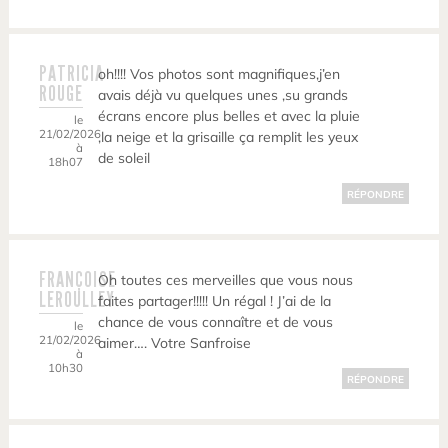
PATRICIA
oh!!!! Vos photos sont magnifiques,j’en
ROUGE
avais déjà vu quelques unes ,su grands
écrans encore plus belles et avec la pluie
le
21/02/2026
,la neige et la grisaille ça remplit les yeux
à
de soleil
18h07
RÉPONDRE
FRANÇOISE
Oh toutes ces merveilles que vous nous
LEROULLEY
faites partager!!!!! Un régal ! J’ai de la
chance de vous connaître et de vous
le
21/02/2026
aimer…. Votre Sanfroise
à
10h30
RÉPONDRE