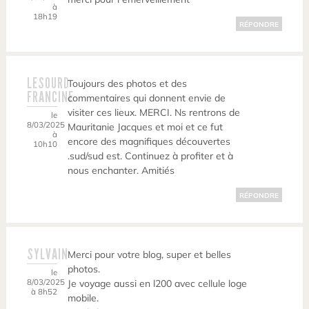
à
18h19
RÉPONDRE
LESOURD
Toujours des photos et des
FRANCINE
commentaires qui donnent envie de
visiter ces lieux. MERCI. Ns rentrons de
le
8/03/2025
Mauritanie Jacques et moi et ce fut
à
encore des magnifiques découvertes
10h10
.sud/sud est. Continuez à profiter et à
nous enchanter. Amitiés
RÉPONDRE
SYLVAIN
Merci pour votre blog, super et belles
photos.
le
8/03/2025
Je voyage aussi en l200 avec cellule loge
à 8h52
mobile.