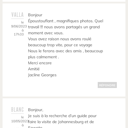
VALLA
Bonjour
Époustouflant , magnifiques photos. Quel
le
9/06/2023
travail !!! nous avons partagés un grand
à
moment avec vous.
17h33
Vous avez raison nous avons roulé
beaucoup trop vite, pour ce voyage
Nous le ferons avec des amis , beaucoup
plus calmement .
Merci encore
Amitié
Jacline Georges
RÉPONDRE
BLANC
Bonjour,
Je suis à la recherche d’un guide pour
le
10/05/2023
faire la visite de Johannesburg et de
à
Soweto.