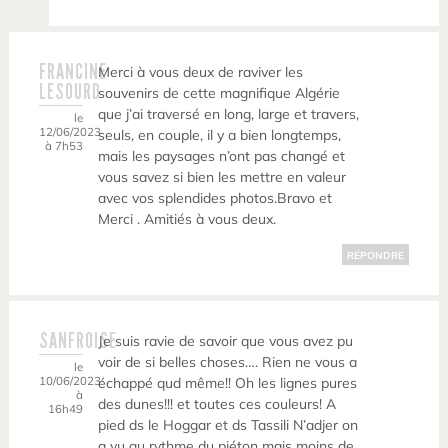
FRANCINE
Merci à vous deux de raviver les
LESOURD
souvenirs de cette magnifique Algérie
que j’ai traversé en long, large et travers,
le
12/06/2023
seuls, en couple, il y a bien longtemps,
à 7h53
mais les paysages n’ont pas changé et
vous savez si bien les mettre en valeur
avec vos splendides photos.Bravo et
Merci . Amitiés à vous deux.
RÉPONDRE
SANFROISE
Je suis ravie de savoir que vous avez pu
voir de si belles choses…. Rien ne vous a
le
10/06/2023
échappé qud même!! Oh les lignes pures
à
des dunes!!! et toutes ces couleurs! A
16h49
pied ds le Hoggar et ds Tassili N’adjer on
a vu au rythme du piéton mais moins de