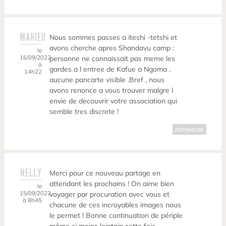
MAHIEU
Nous sommes passes a iteshi -tetshi et
avons cherche apres Shandavu camp :
le
16/09/2022
personne ne connaissait pas meme les
à
gardes a l entree de Kafue a Ngoma ,
14h22
aucune pancarte visible .Bref , nous
avons renonce a vous trouver malgre l
envie de decouvrir votre association qui
semble tres discrete !
RÉPONDRE
NELLY
Merci pour ce nouveau partage en
attendant les prochains ! On aime bien
le
15/09/2022
voyager par procuration avec vous et
à 8h45
chacune de ces incroyables images nous
le permet ! Bonne continuation de périple