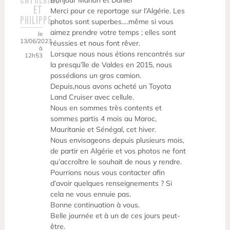
Bonjour Marion et Daniel
ET
Merci pour ce reportage sur l’Algérie. Les
PHILIPPE
photos sont superbes….même si vous
aimez prendre votre temps ; elles sont
le
13/06/2023
réussies et nous font rêver.
à
Lorsque nous nous étions rencontrés sur
12h53
la presqu’île de Valdes en 2015, nous
possédions un gros camion.
Depuis,nous avons acheté un Toyota
Land Cruiser avec cellule.
Nous en sommes très contents et
sommes partis 4 mois au Maroc,
Mauritanie et Sénégal, cet hiver.
Nous envisageons depuis plusieurs mois,
de partir en Algérie et vos photos ne font
qu’accroître le souhait de nous y rendre.
Pourrions nous vous contacter afin
d’avoir quelques renseignements ? Si
cela ne vous ennuie pas.
Bonne continuation à vous.
Belle journée et à un de ces jours peut-
être.