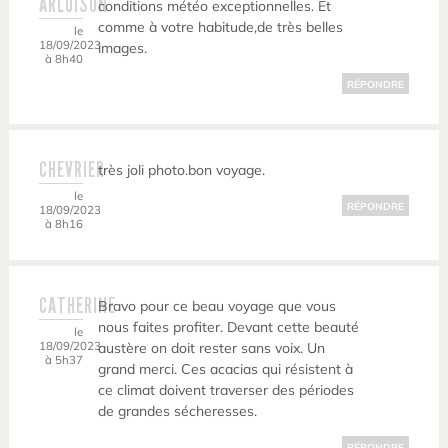
ARLUISON
conditions météo exceptionnelles. Et
comme à votre habitude,de très belles
le
18/09/2023
images.
à 8h40
RÉPONDRE
CHEVRIER
très joli photo.bon voyage.
le
RÉPONDRE
18/09/2023
à 8h16
CATHERINE
Bravo pour ce beau voyage que vous
nous faites profiter. Devant cette beauté
le
18/09/2023
austère on doit rester sans voix. Un
à 5h37
grand merci. Ces acacias qui résistent à
ce climat doivent traverser des périodes
de grandes sécheresses.
RÉPONDRE