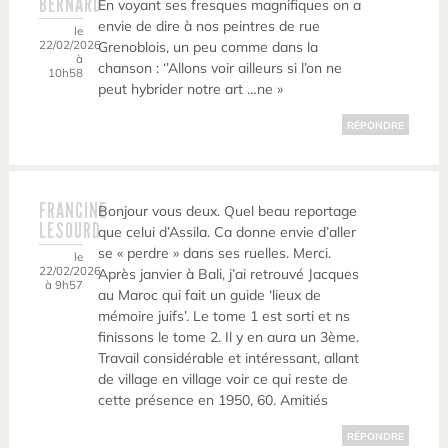
BERNARD
En voyant ses fresques magnifiques on a
envie de dire à nos peintres de rue
le
22/02/2026
Grenoblois, un peu comme dans la
à
chanson : ‘’Allons voir ailleurs si l’on ne
10h58
peut hybrider notre art …ne »
RÉPONDRE
FRANCINE
Bonjour vous deux. Quel beau reportage
LESOURD
que celui d’Assila. Ca donne envie d’aller
se « perdre » dans ses ruelles. Merci.
le
22/02/2026
Après janvier à Bali, j’ai retrouvé Jacques
à 9h57
au Maroc qui fait un guide ‘lieux de
mémoire juifs’. Le tome 1 est sorti et ns
finissons le tome 2. Il y en aura un 3ème.
Travail considérable et intéressant, allant
de village en village voir ce qui reste de
cette présence en 1950, 60. Amitiés
RÉPONDRE