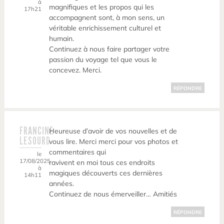
à
magnifiques et les propos qui les
17h21
accompagnent sont, à mon sens, un
véritable enrichissement culturel et
humain.
Continuez à nous faire partager votre
passion du voyage tel que vous le
concevez. Merci.
RÉPONDRE
FRANCINE
Heureuse d’avoir de vos nouvelles et de
LESOURD
vous lire. Merci merci pour vos photos et
commentaires qui
le
17/08/2025
ravivent en moi tous ces endroits
à
magiques découverts ces dernières
14h11
années.
Continuez de nous émerveiller… Amitiés
RÉPONDRE