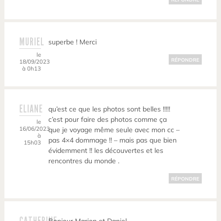
MURIEL
superbe ! Merci
le
RÉPONDRE
18/09/2023
à 0h13
ELIANE
qu’est ce que les photos sont belles !!!!!
c’est pour faire des photos comme ça
le
16/06/2023
que je voyage même seule avec mon cc –
à
pas 4×4 dommage !! – mais pas que bien
15h03
évidemment !! les découvertes et les
rencontres du monde .
RÉPONDRE
CATHERINE