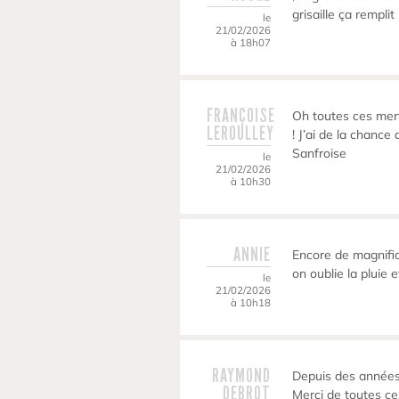
grisaille ça remplit
le
21/02/2026
à 18h07
FRANÇOISE
Oh toutes ces merve
LEROULLEY
! J’ai de la chanc
Sanfroise
le
21/02/2026
à 10h30
ANNIE
Encore de magnifi
on oublie la pluie e
le
21/02/2026
à 10h18
RAYMOND
Depuis des années
DEBROT
Merci de toutes c