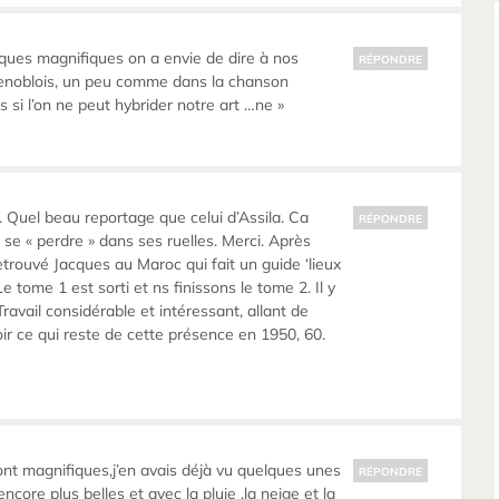
ques magnifiques on a envie de dire à nos
RÉPONDRE
renoblois, un peu comme dans la chanson
eurs si l’on ne peut hybrider notre art …ne »
 Quel beau reportage que celui d’Assila. Ca
RÉPONDRE
 se « perdre » dans ses ruelles. Merci. Après
 retrouvé Jacques au Maroc qui fait un guide ‘lieux
Le tome 1 est sorti et ns finissons le tome 2. Il y
avail considérable et intéressant, allant de
voir ce qui reste de cette présence en 1950, 60.
sont magnifiques,j’en avais déjà vu quelques unes
RÉPONDRE
ncore plus belles et avec la pluie ,la neige et la