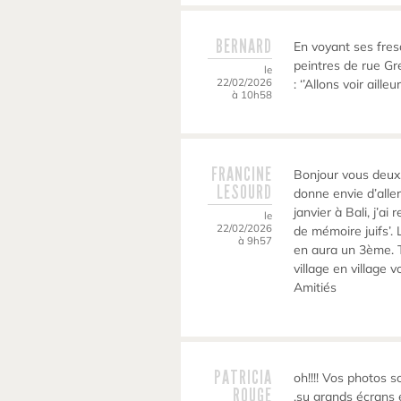
BERNARD
En voyant ses fres
peintres de rue G
le
22/02/2026
: ‘’Allons voir aill
à 10h58
FRANCINE
Bonjour vous deux.
LESOURD
donne envie d’aller
janvier à Bali, j’ai
le
22/02/2026
de mémoire juifs’. 
à 9h57
en aura un 3ème. Tr
village en village 
Amitiés
PATRICIA
oh!!!! Vos photos 
ROUGE
,su grands écrans e