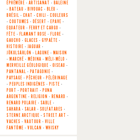
ÉPHÉMÈRE
-
ARTISANAT
-
BALEINE
-
BATEAU
-
BIVOUAC
-
BLEU
-
BRÉSIL
-
CHAT
-
CHILI
-
COULEURS
-
COUTUMES
-
DÉSERT
-
EPAVE
-
EQUATEUR
-
FERRY ET CARGO
-
FÊTE
-
FLAMANT ROSE
-
FLORE
-
GAUCHO
-
GLACES
-
GYPAÈTE
-
HISTOIRE
-
JAGUAR
-
JÖKULSÁRLÓN
-
LAGUNE
-
MAISON
-
MARCHÉ
-
MÉDINA
-
MÉLI-MÉLO
-
MERVEILLE GÉOLOGIQUE
-
OISEAU
-
PANTANAL
-
PATAGONIE
-
PAYSAGE
-
PÊCHEUR
-
PÉLÉRINAGE
-
PEUPLES INDIGÈNES
-
PISTE
-
PORT
-
PORTRAIT
-
PUNA
ARGENTINE
-
RELIGION
-
RENARD
-
RENARD POLAIRE
-
SABLE
-
SAHARA
-
SALAR
-
SOLFATARES
-
STERNE ARCTIQUE
-
STREET ART
-
VACHES
-
VAUTOUR
-
VILLE
FANTÔME
-
VOLCAN
-
WHISKY