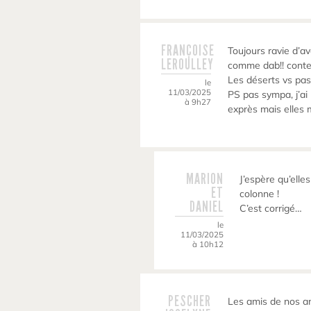
FRANÇOISE
Toujours ravie d’
LEROULLEY
comme dab!! conten
Les déserts vs pas
le
11/03/2025
PS pas sympa, j’ai
à 9h27
exprès mais elles 
MARION
J’espère qu’elle
ET
colonne !
DANIEL
C’est corrigé…
le
11/03/2025
à 10h12
PESCHER
Les amis de nos a