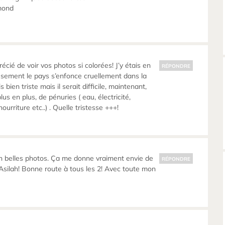
mond
cié de voir vos photos si colorées! J’y étais en
RÉPONDRE
sement le pays s’enfonce cruellement dans la
s bien triste mais il serait difficile, maintenant,
plus en plus, de pénuries ( eau, électricité,
ourriture etc..) . Quelle tristesse +++!
n belles photos. Ça me donne vraiment envie de
RÉPONDRE
, Asilah! Bonne route à tous les 2! Avec toute mon