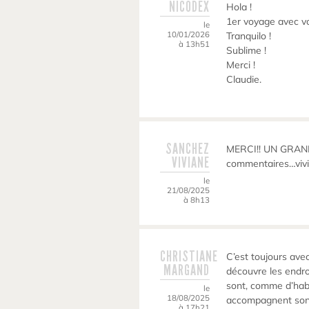
NICODEX
Hola !
1er voyage avec v
le
10/01/2026
Tranquilo !
à 13h51
Sublime !
Merci !
Claudie.
SANCHEZ
MERCI!! UN GRAND 
VIVIANE
commentaires…vivi
le
21/08/2025
à 8h13
CHRISTIANE
C’est toujours avec
MARGAND
découvre les endro
sont, comme d’hab,
le
18/08/2025
accompagnent sont
à 17h21