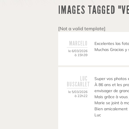
IMAGES TAGGED "V
[Not a valid template]
MARCELO
Excelentes las foto
Muchas Gracias y 
le 6/03/2026
à 15h39
LUC
Super vos photos e
BUSCARLET
À 86 ans et les pr
envisager de gran
le 5/03/2026
à 22h22
Mais grâce à vous 
Marie se joint à m
Bien amicalement
Luc