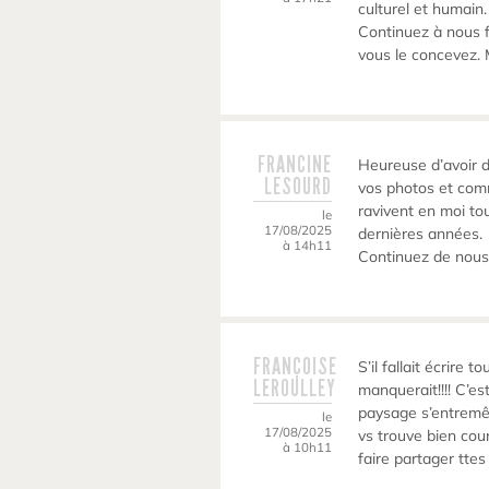
culturel et humain.
Continuez à nous f
vous le concevez. 
FRANCINE
Heureuse d’avoir d
LESOURD
vos photos et com
ravivent en moi to
le
17/08/2025
dernières années.
à 14h11
Continuez de nous
FRANÇOISE
S’il fallait écrire 
LEROULLEY
manquerait!!!! C’es
paysage s’entremêl
le
17/08/2025
vs trouve bien cou
à 10h11
faire partager tte