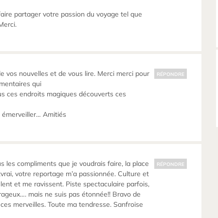
aire partager votre passion du voyage tel que
Merci.
e vos nouvelles et de vous lire. Merci merci pour
RÉPONDRE
mentaires qui
us ces endroits magiques découverts ces
 émerveiller… Amitiés
tous les compliments que je voudrais faire, la place
RÉPONDRE
tvrai, votre reportage m’a passionnée. Culture et
ent et me ravissent. Piste spectaculaire parfois,
rageux…. mais ne suis pas étonnée!! Bravo de
s ces merveilles. Toute ma tendresse. Sanfroise