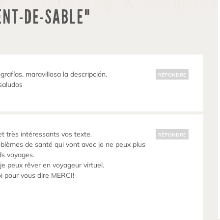
ENT-DE-SABLE"
grafías, maravillosa la descripción.
RÉPONDRE
saludos
t très intéressants vos texte.
RÉPONDRE
oblèmes de santé qui vont avec je ne peux plus
ds voyages.
je peux rêver en voyageur virtuel.
oi pour vous dire MERCI!