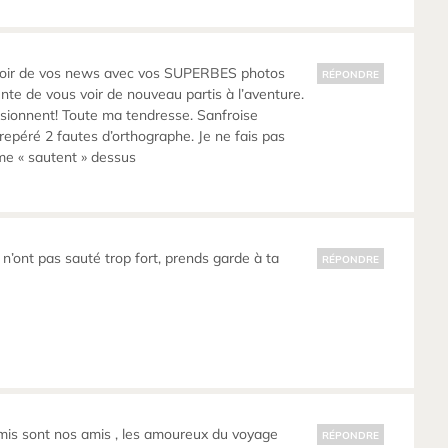
avoir de vos news avec vos SUPERBES photos
RÉPONDRE
te de vous voir de nouveau partis à l’aventure.
sionnent! Toute ma tendresse. Sanfroise
 repéré 2 fautes d’orthographe. Je ne fais pas
me « sautent » dessus
s n’ont pas sauté trop fort, prends garde à ta
RÉPONDRE
mis sont nos amis , les amoureux du voyage
RÉPONDRE