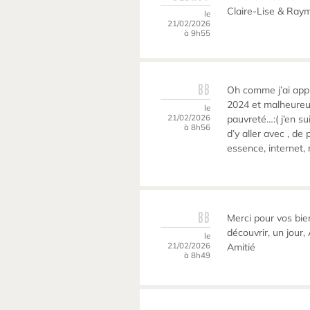
Claire-Lise & Ray
le
21/02/2026
à 9h55
BB
Oh comme j’ai appré
2024 et malheureu
le
21/02/2026
pauvreté…:( j’en sui
à 8h56
d’y aller avec , de 
essence, internet, n
BB
Merci pour vos bie
découvrir, un jour
le
21/02/2026
Amitié
à 8h49