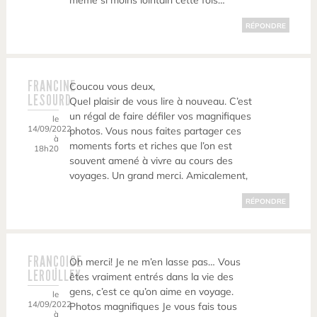
même si moins lointain cette fois…
RÉPONDRE
FRANCINE
Coucou vous deux,
LESOURD
Quel plaisir de vous lire à nouveau. C’est
un régal de faire défiler vos magnifiques
le
14/09/2022
photos. Vous nous faites partager ces
à
moments forts et riches que l’on est
18h20
souvent amené à vivre au cours des
voyages. Un grand merci. Amicalement,
RÉPONDRE
FRANÇOISE
Oh merci! Je ne m’en lasse pas… Vous
LEROULLEY
êtes vraiment entrés dans la vie des
gens, c’est ce qu’on aime en voyage.
le
14/09/2022
Photos magnifiques Je vous fais tous
à