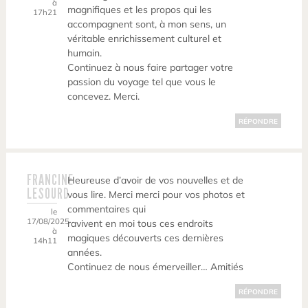
à
magnifiques et les propos qui les
17h21
accompagnent sont, à mon sens, un
véritable enrichissement culturel et
humain.
Continuez à nous faire partager votre
passion du voyage tel que vous le
concevez. Merci.
RÉPONDRE
FRANCINE
Heureuse d’avoir de vos nouvelles et de
LESOURD
vous lire. Merci merci pour vos photos et
commentaires qui
le
17/08/2025
ravivent en moi tous ces endroits
à
magiques découverts ces dernières
14h11
années.
Continuez de nous émerveiller… Amitiés
RÉPONDRE