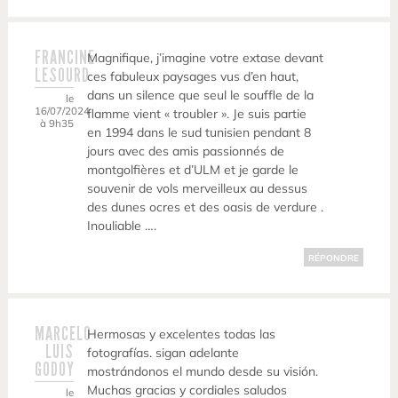
FRANCINE
Magnifique, j’imagine votre extase devant
LESOURD
ces fabuleux paysages vus d’en haut,
dans un silence que seul le souffle de la
le
16/07/2024
flamme vient « troubler ». Je suis partie
à 9h35
en 1994 dans le sud tunisien pendant 8
jours avec des amis passionnés de
montgolfières et d’ULM et je garde le
souvenir de vols merveilleux au dessus
des dunes ocres et des oasis de verdure .
Inouliable ….
RÉPONDRE
MARCELO
Hermosas y excelentes todas las
LUIS
fotografías. sigan adelante
GODOY
mostrándonos el mundo desde su visión.
Muchas gracias y cordiales saludos
le