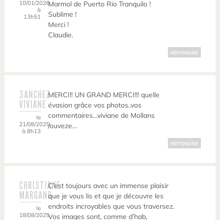
10/01/2026
Marmol de Puerto Rio Tranquilo !
à
Sublime !
13h51
Merci !
Claudie.
RÉPONDRE
SANCHEZ
MERCI!! UN GRAND MERCI!!! quelle
VIVIANE
évasion grâce vos photos..vos
commentaires…viviane de Mollans
le
21/08/2025
/ouveze…
à 8h13
RÉPONDRE
CHRISTIANE
C’est toujours avec un immense plaisir
MARGAND
que je vous lis et que je découvre les
endroits incroyables que vous traversez.
le
18/08/2025
Vos images sont, comme d’hab,