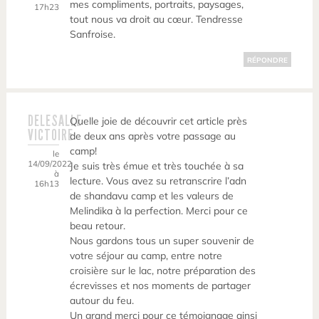
mes compliments, portraits, paysages,
17h23
tout nous va droit au cœur. Tendresse
Sanfroise.
RÉPONDRE
DELESALLE
Quelle joie de découvrir cet article près
VICTOIRE
de deux ans après votre passage au
camp!
le
14/09/2022
Je suis très émue et très touchée à sa
à
lecture. Vous avez su retranscrire l’adn
16h13
de shandavu camp et les valeurs de
Melindika à la perfection. Merci pour ce
beau retour.
Nous gardons tous un super souvenir de
votre séjour au camp, entre notre
croisière sur le lac, notre préparation des
écrevisses et nos moments de partager
autour du feu.
Un grand merci pour ce témoignage ainsi