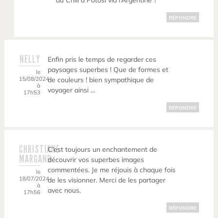
du Chili à Potosi via l’Argentine ?
RÉPONDRE
NELLY
Enfin pris le temps de regarder ces
paysages superbes ! Que de formes et
le
15/08/2024
de couleurs ! bien sympathique de
à
voyager ainsi …
17h53
RÉPONDRE
CHRISTIANE
C’est toujours un enchantement de
MARGAND
découvrir vos superbes images
commentées. Je me réjouis à chaque fois
le
18/07/2024
de les visionner. Merci de les partager
à
avec nous.
17h56
RÉPONDRE