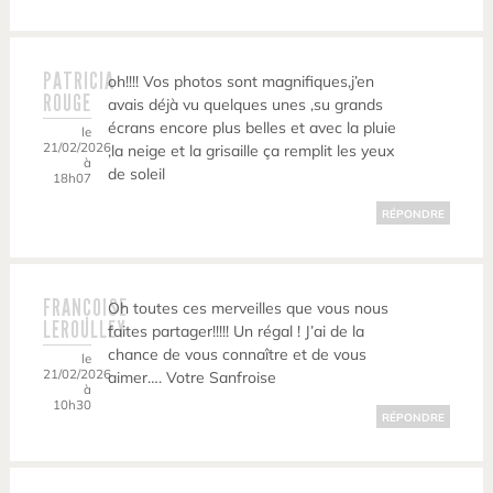
PATRICIA
oh!!!! Vos photos sont magnifiques,j’en
ROUGE
avais déjà vu quelques unes ,su grands
écrans encore plus belles et avec la pluie
le
21/02/2026
,la neige et la grisaille ça remplit les yeux
à
de soleil
18h07
RÉPONDRE
FRANÇOISE
Oh toutes ces merveilles que vous nous
LEROULLEY
faites partager!!!!! Un régal ! J’ai de la
chance de vous connaître et de vous
le
21/02/2026
aimer…. Votre Sanfroise
à
10h30
RÉPONDRE