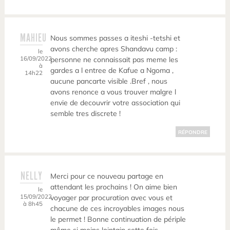
MAHIEU
Nous sommes passes a iteshi -tetshi et
avons cherche apres Shandavu camp :
le
16/09/2022
personne ne connaissait pas meme les
à
gardes a l entree de Kafue a Ngoma ,
14h22
aucune pancarte visible .Bref , nous
avons renonce a vous trouver malgre l
envie de decouvrir votre association qui
semble tres discrete !
RÉPONDRE
NELLY
Merci pour ce nouveau partage en
attendant les prochains ! On aime bien
le
15/09/2022
voyager par procuration avec vous et
à 8h45
chacune de ces incroyables images nous
le permet ! Bonne continuation de périple