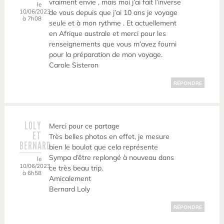
vraiment envie , mais moi j’ai fait l’inverse
le
10/06/2023
de vous depuis que j’ai 10 ans je voyage
à 7h08
seule et à mon rythme . Et actuellement
en Afrique australe et merci pour les
renseignements que vous m’avez fourni
pour la préparation de mon voyage.
Carole Sisteron
RÉPONDRE
LOLY
Merci pour ce partage
ET
Très belles photos en effet, je mesure
BERNARD
bien le boulot que cela représente
Sympa d’être replongé à nouveau dans
le
10/06/2023
ce très beau trip.
à 6h58
Amicalement
Bernard Loly
RÉPONDRE