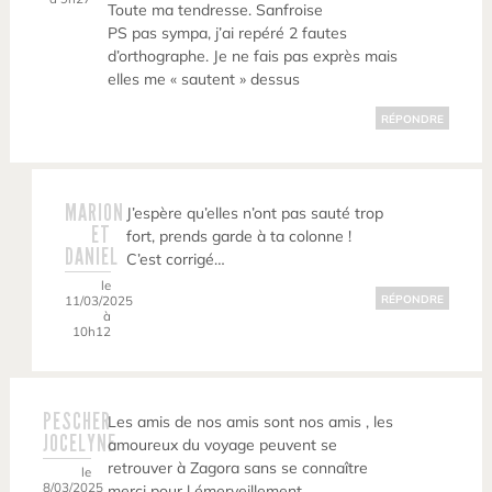
Toute ma tendresse. Sanfroise
PS pas sympa, j’ai repéré 2 fautes
d’orthographe. Je ne fais pas exprès mais
elles me « sautent » dessus
RÉPONDRE
MARION
J’espère qu’elles n’ont pas sauté trop
ET
fort, prends garde à ta colonne !
DANIEL
C’est corrigé…
le
11/03/2025
RÉPONDRE
à
10h12
PESCHER
Les amis de nos amis sont nos amis , les
JOCELYNE
amoureux du voyage peuvent se
retrouver à Zagora sans se connaître
le
8/03/2025
merci pour l émerveillement