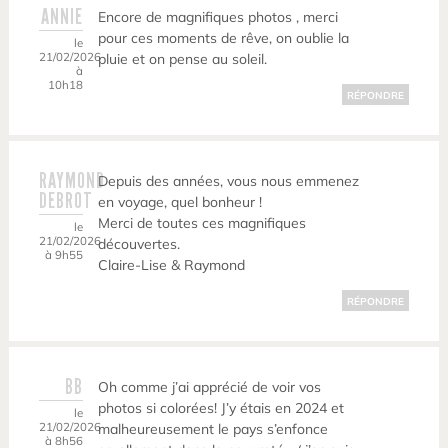
ANNIE
Encore de magnifiques photos , merci
pour ces moments de rêve, on oublie la
le
21/02/2026
pluie et on pense au soleil.
à
10h18
RÉPONDRE
RAYMOND
Depuis des années, vous nous emmenez
DEBROT
en voyage, quel bonheur !
Merci de toutes ces magnifiques
le
21/02/2026
découvertes.
à 9h55
Claire-Lise & Raymond
RÉPONDRE
BB
Oh comme j’ai apprécié de voir vos
photos si colorées! J’y étais en 2024 et
le
21/02/2026
malheureusement le pays s’enfonce
à 8h56