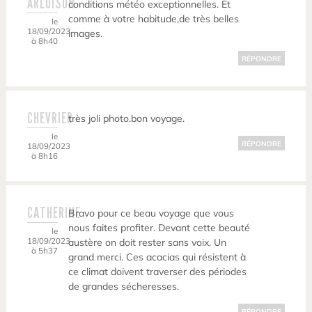
ARLUISON
conditions météo exceptionnelles. Et
comme à votre habitude,de très belles
le
18/09/2023
images.
à 8h40
RÉPONDRE
CHEVRIER
très joli photo.bon voyage.
le
RÉPONDRE
18/09/2023
à 8h16
CATHERINE
Bravo pour ce beau voyage que vous
nous faites profiter. Devant cette beauté
le
18/09/2023
austère on doit rester sans voix. Un
à 5h37
grand merci. Ces acacias qui résistent à
ce climat doivent traverser des périodes
de grandes sécheresses.
RÉPONDRE