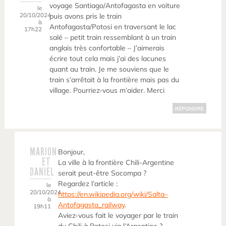
voyage Santiago/Antofagasta en voiture
le
20/10/2024
puis avons pris le train
à
Antofagasta/Potosi en traversant le lac
17h22
salé – petit train ressemblant à un train
anglais très confortable – J’aimerais
écrire tout cela mais j’ai des lacunes
quant au train. Je me souviens que le
train s’arrêtait à la frontière mais pas du
village. Pourriez-vous m’aider. Merci
RÉPONDRE
MARION
Bonjour,
ET
La ville à la frontière Chili-Argentine
DANIEL
serait peut-être Socompa ?
Regardez l’article :
le
20/10/2024
https://en.wikipedia.org/wiki/Salta–
à
Antofagasta_railway
.
19h11
Aviez-vous fait le voyager par le train