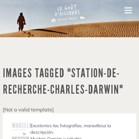
IMAGES TAGGED "STATION-DE-
RECHERCHE-CHARLES-DARWIN"
[Not a valid template]
MARCELO
Excelentes las fotografías, maravillosa la
descripción.
le
6/03/2026
Muchas Gracias y saludos