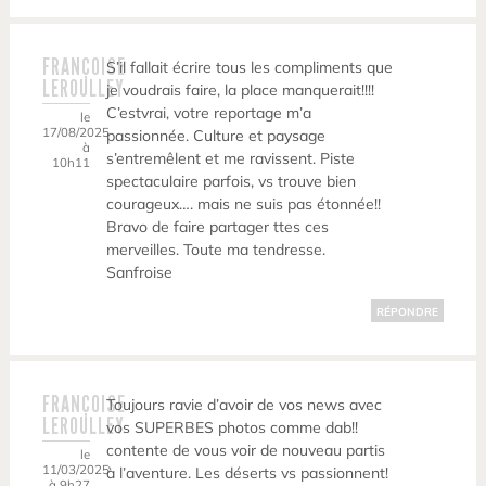
FRANÇOISE
S’il fallait écrire tous les compliments que
LEROULLEY
je voudrais faire, la place manquerait!!!!
C’estvrai, votre reportage m’a
le
17/08/2025
passionnée. Culture et paysage
à
s’entremêlent et me ravissent. Piste
10h11
spectaculaire parfois, vs trouve bien
courageux…. mais ne suis pas étonnée!!
Bravo de faire partager ttes ces
merveilles. Toute ma tendresse.
Sanfroise
RÉPONDRE
FRANÇOISE
Toujours ravie d’avoir de vos news avec
LEROULLEY
vos SUPERBES photos comme dab!!
contente de vous voir de nouveau partis
le
11/03/2025
à l’aventure. Les déserts vs passionnent!
à 9h27