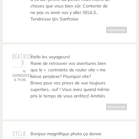
choses que vous bien sûr. Contente de
ne pas vs avoir vus y aller SEULS..
Tendresse tjrs Sanfroise
RÉPONDRE
BÉATRICE
Hello les voyageurs!
B.
Ravie de retrouver vos aventures bien
que le « contraints de rouler vite » me
le
10/06/2023
laisse perplexe? Pourquoi vite?
à 7h35
Bravo pour vos prises de vue toujours
superbes.. ouf ! Vous avez quand même
pris le temps de vous arrêtez! Amitiés
RÉPONDRE
SYLLA
Bonjour magnifique photo ça donne