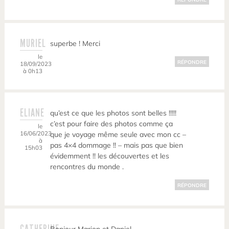
MURIEL
superbe ! Merci
le
RÉPONDRE
18/09/2023
à 0h13
ELIANE
qu’est ce que les photos sont belles !!!!!
c’est pour faire des photos comme ça
le
16/06/2023
que je voyage même seule avec mon cc –
à
pas 4×4 dommage !! – mais pas que bien
15h03
évidemment !! les découvertes et les
rencontres du monde .
RÉPONDRE
CATHERINE