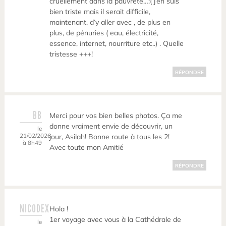
cruellement dans la pauvreté…:( j’en suis
bien triste mais il serait difficile,
maintenant, d’y aller avec , de plus en
plus, de pénuries ( eau, électricité,
essence, internet, nourriture etc..) . Quelle
tristesse +++!
RÉPONDRE
BB
Merci pour vos bien belles photos. Ça me
donne vraiment envie de découvrir, un
le
21/02/2026
jour, Asilah! Bonne route à tous les 2!
à 8h49
Avec toute mon Amitié
RÉPONDRE
NICODEX
Hola !
1er voyage avec vous à la Cathédrale de
le