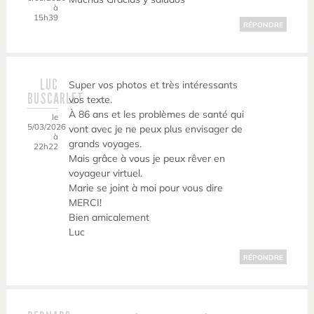
à
15h39
RÉPONDRE
LUC
Super vos photos et très intéressants
BUSCARLET
vos texte.
À 86 ans et les problèmes de santé qui
le
5/03/2026
vont avec je ne peux plus envisager de
à
grands voyages.
22h22
Mais grâce à vous je peux rêver en
voyageur virtuel.
Marie se joint à moi pour vous dire
MERCI!
Bien amicalement
Luc
RÉPONDRE