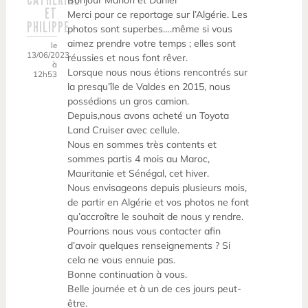
Bonjour Marion et Daniel
ET
Merci pour ce reportage sur l’Algérie. Les
PHILIPPE
photos sont superbes….même si vous
aimez prendre votre temps ; elles sont
le
13/06/2023
réussies et nous font rêver.
à
Lorsque nous nous étions rencontrés sur
12h53
la presqu’île de Valdes en 2015, nous
possédions un gros camion.
Depuis,nous avons acheté un Toyota
Land Cruiser avec cellule.
Nous en sommes très contents et
sommes partis 4 mois au Maroc,
Mauritanie et Sénégal, cet hiver.
Nous envisageons depuis plusieurs mois,
de partir en Algérie et vos photos ne font
qu’accroître le souhait de nous y rendre.
Pourrions nous vous contacter afin
d’avoir quelques renseignements ? Si
cela ne vous ennuie pas.
Bonne continuation à vous.
Belle journée et à un de ces jours peut-
être.