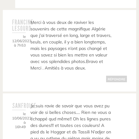
FRANCINE
Merci à vous deux de raviver les
LESOURD
souvenirs de cette magnifique Algérie
que j’ai traversé en long, large et travers,
le
12/06/2023
seuls, en couple, il y a bien longtemps,
à 7h53
mais les paysages n’ont pas changé et
vous savez si bien les mettre en valeur
avec vos splendides photos.Bravo et
Merci . Amitiés à vous deux.
RÉPONDRE
SANFROISE
Je suis ravie de savoir que vous avez pu
voir de si belles choses…. Rien ne vous a
le
10/06/2023
échappé qud même!! Oh les lignes pures
à
des dunes!!! et toutes ces couleurs! A
16h49
pied ds le Hoggar et ds Tassili N’adjer on
a vu au rythme du piéton mais moins de