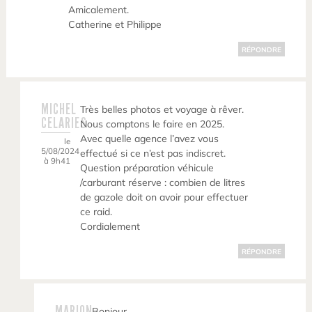
Amicalement.
Catherine et Philippe
RÉPONDRE
MICHEL
Très belles photos et voyage à rêver.
CELARIES
Nous comptons le faire en 2025.
Avec quelle agence l’avez vous
le
5/08/2024
effectué si ce n’est pas indiscret.
à 9h41
Question préparation véhicule
/carburant réserve : combien de litres
de gazole doit on avoir pour effectuer
ce raid.
Cordialement
RÉPONDRE
MARION
Bonjour,