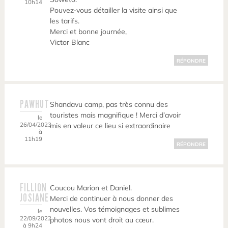
10h14
Pouvez-vous détailler la visite ainsi que
les tarifs.
Merci et bonne journée,
Victor Blanc
RÉPONDRE
PAWHUT
Shandavu camp, pas très connu des
touristes mais magnifique ! Merci d’avoir
le
26/04/2023
mis en valeur ce lieu si extraordinaire
à
11h19
RÉPONDRE
FILLION
Coucou Marion et Daniel.
JOSIANE
Merci de continuer à nous donner des
nouvelles. Vos témoignages et sublimes
le
22/09/2022
photos nous vont droit au cœur.
à 9h24