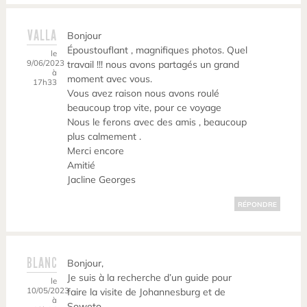
VALLA
Bonjour
Époustouflant , magnifiques photos. Quel
le
9/06/2023
travail !!! nous avons partagés un grand
à
moment avec vous.
17h33
Vous avez raison nous avons roulé
beaucoup trop vite, pour ce voyage
Nous le ferons avec des amis , beaucoup
plus calmement .
Merci encore
Amitié
Jacline Georges
RÉPONDRE
BLANC
Bonjour,
Je suis à la recherche d’un guide pour
le
10/05/2023
faire la visite de Johannesburg et de
à
Soweto.