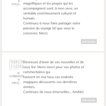
à
magnifiques et les propos qui les
17h21
accompagnent sont, à mon sens, un
véritable enrichissement culturel et
humain.
Continuez à nous faire partager votre
passion du voyage tel que vous le
concevez. Merci.
RÉPONDRE
FRANCINE
Heureuse d’avoir de vos nouvelles et de
LESOURD
vous lire. Merci merci pour vos photos et
commentaires qui
le
17/08/2025
ravivent en moi tous ces endroits
à
magiques découverts ces dernières
14h11
années.
Continuez de nous émerveiller… Amitiés
RÉPONDRE