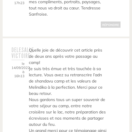
mes compliments, portraits, paysages,
17h23
tout nous va droit au cœur. Tendresse
Sanfroise.
RÉPONDRE
DELESALLE
Quelle joie de découvrir cet article près
VICTOIRE
de deux ans après votre passage au
camp!
le
14/09/2022
Je suis très émue et très touchée à sa
à
lecture. Vous avez su retranscrire l’adn
16h13
de shandavu camp et les valeurs de
Melindika à la perfection. Merci pour ce
beau retour.
Nous gardons tous un super souvenir de
votre séjour au camp, entre notre
croisière sur le lac, notre préparation des
écrevisses et nos moments de partager
autour du feu.
Un grand merci pour ce témoignage ainsi