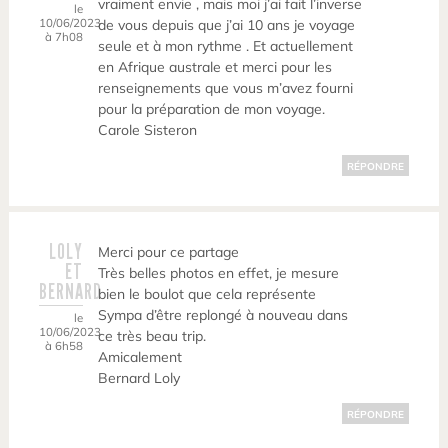
vraiment envie , mais moi j’ai fait l’inverse
le
10/06/2023
de vous depuis que j’ai 10 ans je voyage
à 7h08
seule et à mon rythme . Et actuellement
en Afrique australe et merci pour les
renseignements que vous m’avez fourni
pour la préparation de mon voyage.
Carole Sisteron
RÉPONDRE
LOLY
Merci pour ce partage
ET
Très belles photos en effet, je mesure
BERNARD
bien le boulot que cela représente
Sympa d’être replongé à nouveau dans
le
10/06/2023
ce très beau trip.
à 6h58
Amicalement
Bernard Loly
RÉPONDRE