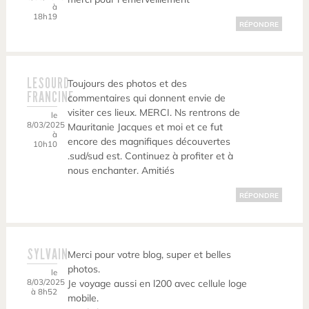
à
18h19
RÉPONDRE
LESOURD
Toujours des photos et des
FRANCINE
commentaires qui donnent envie de
visiter ces lieux. MERCI. Ns rentrons de
le
8/03/2025
Mauritanie Jacques et moi et ce fut
à
encore des magnifiques découvertes
10h10
.sud/sud est. Continuez à profiter et à
nous enchanter. Amitiés
RÉPONDRE
SYLVAIN
Merci pour votre blog, super et belles
photos.
le
8/03/2025
Je voyage aussi en l200 avec cellule loge
à 8h52
mobile.