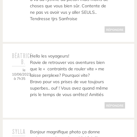
choses que vous bien sûr. Contente de
ne pas vs avoir vus y aller SEULS..
Tendresse tjrs Sanfroise
RÉPONDRE
BÉATRICE
Hello les voyageurs!
B.
Ravie de retrouver vos aventures bien
que le « contraints de rouler vite » me
le
10/06/2023
laisse perplexe? Pourquoi vite?
à 7h35
Bravo pour vos prises de vue toujours
superbes.. ouf ! Vous avez quand même
pris le temps de vous arrêtez! Amitiés
RÉPONDRE
SYLLA
Bonjour magnifique photo ça donne