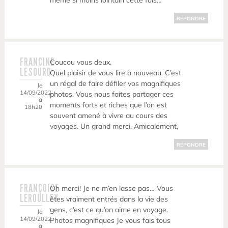
même si moins lointain cette fois…
RÉPONDRE
FRANCINE
Coucou vous deux,
LESOURD
Quel plaisir de vous lire à nouveau. C’est
un régal de faire défiler vos magnifiques
le
14/09/2022
photos. Vous nous faites partager ces
à
moments forts et riches que l’on est
18h20
souvent amené à vivre au cours des
voyages. Un grand merci. Amicalement,
RÉPONDRE
FRANÇOISE
Oh merci! Je ne m’en lasse pas… Vous
LEROULLEY
êtes vraiment entrés dans la vie des
gens, c’est ce qu’on aime en voyage.
le
14/09/2022
Photos magnifiques Je vous fais tous
à