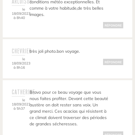
ARLUISON
conditions météo exceptionnelles. Et
comme à votre habitude,de très belles
le
18/09/2023
images.
à 8h40
RÉPONDRE
CHEVRIER
très joli photo.bon voyage.
le
RÉPONDRE
18/09/2023
à 8h16
CATHERINE
Bravo pour ce beau voyage que vous
nous faites profiter. Devant cette beauté
le
18/09/2023
austère on doit rester sans voix. Un
à 5h37
grand merci. Ces acacias qui résistent à
ce climat doivent traverser des périodes
de grandes sécheresses.
RÉPONDRE