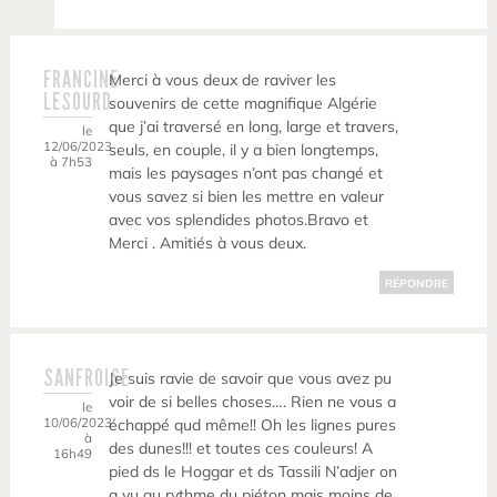
FRANCINE
Merci à vous deux de raviver les
LESOURD
souvenirs de cette magnifique Algérie
que j’ai traversé en long, large et travers,
le
12/06/2023
seuls, en couple, il y a bien longtemps,
à 7h53
mais les paysages n’ont pas changé et
vous savez si bien les mettre en valeur
avec vos splendides photos.Bravo et
Merci . Amitiés à vous deux.
RÉPONDRE
SANFROISE
Je suis ravie de savoir que vous avez pu
voir de si belles choses…. Rien ne vous a
le
10/06/2023
échappé qud même!! Oh les lignes pures
à
des dunes!!! et toutes ces couleurs! A
16h49
pied ds le Hoggar et ds Tassili N’adjer on
a vu au rythme du piéton mais moins de