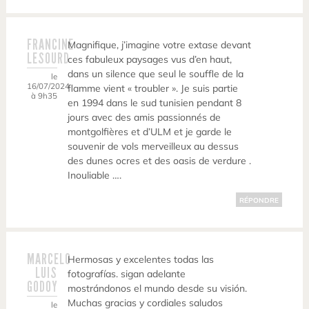
FRANCINE
Magnifique, j’imagine votre extase devant
LESOURD
ces fabuleux paysages vus d’en haut,
dans un silence que seul le souffle de la
le
16/07/2024
flamme vient « troubler ». Je suis partie
à 9h35
en 1994 dans le sud tunisien pendant 8
jours avec des amis passionnés de
montgolfières et d’ULM et je garde le
souvenir de vols merveilleux au dessus
des dunes ocres et des oasis de verdure .
Inouliable ….
RÉPONDRE
MARCELO
Hermosas y excelentes todas las
LUIS
fotografías. sigan adelante
GODOY
mostrándonos el mundo desde su visión.
Muchas gracias y cordiales saludos
le