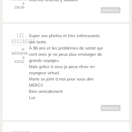
à
15h39
RÉPONDRE
LUC
Super vos photos et très intéressants
BUSCARLET
vos texte.
À 86 ans et les problèmes de santé qui
le
5/03/2026
vont avec je ne peux plus envisager de
à
grands voyages.
22h22
Mais grâce à vous je peux rêver en
voyageur virtuel.
Marie se joint à moi pour vous dire
MERCI!
Bien amicalement
Luc
RÉPONDRE