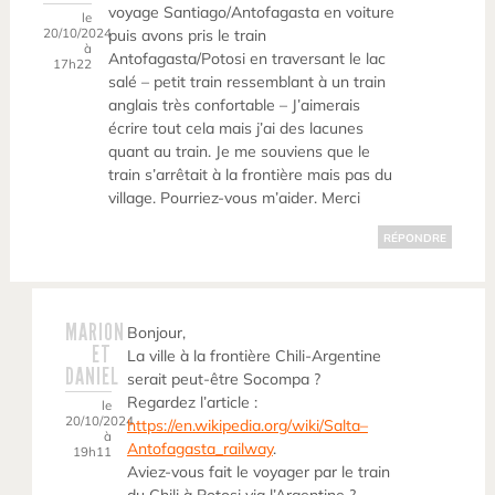
voyage Santiago/Antofagasta en voiture
le
20/10/2024
puis avons pris le train
à
Antofagasta/Potosi en traversant le lac
17h22
salé – petit train ressemblant à un train
anglais très confortable – J’aimerais
écrire tout cela mais j’ai des lacunes
quant au train. Je me souviens que le
train s’arrêtait à la frontière mais pas du
village. Pourriez-vous m’aider. Merci
RÉPONDRE
MARION
Bonjour,
ET
La ville à la frontière Chili-Argentine
DANIEL
serait peut-être Socompa ?
Regardez l’article :
le
20/10/2024
https://en.wikipedia.org/wiki/Salta–
à
Antofagasta_railway
.
19h11
Aviez-vous fait le voyager par le train