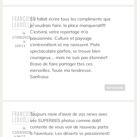
FRANÇOISE
S’il fallait écrire tous les compliments que
LEROULLEY
je voudrais faire, la place manquerait!!!!
C’estvrai, votre reportage m’a
le
17/08/2025
passionnée. Culture et paysage
à
s’entremêlent et me ravissent. Piste
10h11
spectaculaire parfois, vs trouve bien
courageux…. mais ne suis pas étonnée!!
Bravo de faire partager ttes ces
merveilles. Toute ma tendresse.
Sanfroise
RÉPONDRE
FRANÇOISE
Toujours ravie d’avoir de vos news avec
LEROULLEY
vos SUPERBES photos comme dab!!
contente de vous voir de nouveau partis
le
11/03/2025
à l’aventure. Les déserts vs passionnent!
à 9h27