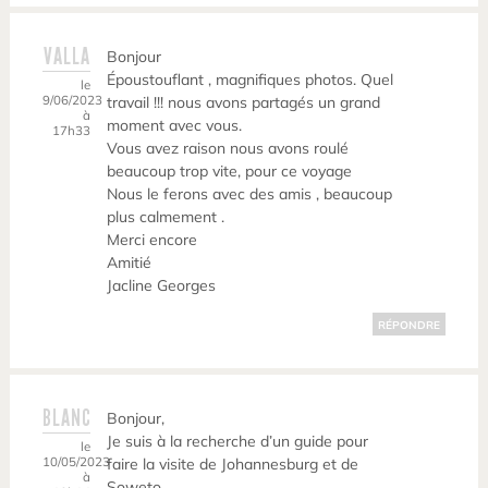
VALLA
Bonjour
Époustouflant , magnifiques photos. Quel
le
9/06/2023
travail !!! nous avons partagés un grand
à
moment avec vous.
17h33
Vous avez raison nous avons roulé
beaucoup trop vite, pour ce voyage
Nous le ferons avec des amis , beaucoup
plus calmement .
Merci encore
Amitié
Jacline Georges
RÉPONDRE
BLANC
Bonjour,
Je suis à la recherche d’un guide pour
le
10/05/2023
faire la visite de Johannesburg et de
à
Soweto.