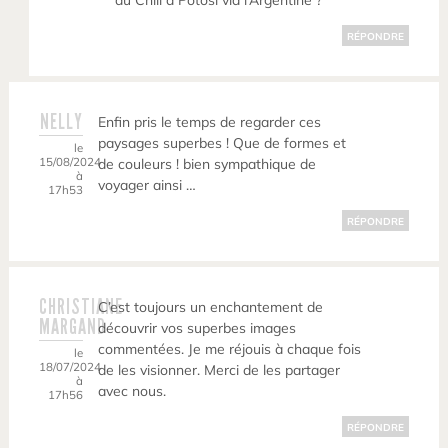
du Chili à Potosi via l’Argentine ?
RÉPONDRE
NELLY
Enfin pris le temps de regarder ces
paysages superbes ! Que de formes et
le
15/08/2024
de couleurs ! bien sympathique de
à
voyager ainsi …
17h53
RÉPONDRE
CHRISTIANE
C’est toujours un enchantement de
MARGAND
découvrir vos superbes images
commentées. Je me réjouis à chaque fois
le
18/07/2024
de les visionner. Merci de les partager
à
avec nous.
17h56
RÉPONDRE