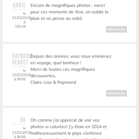
ANNIE
Encore de magnifiques photos , merci
pour ces moments de rêve, on oublie la
le
21/02/2026
pluie et on pense au soleil.
à
10h18
RÉPONDRE
RAYMOND
Depuis des années, vous nous emmenez
DEBROT
en voyage, quel bonheur !
Merci de toutes ces magnifiques
le
21/02/2026
découvertes.
à 9h55
Claire-Lise & Raymond
RÉPONDRE
BB
Oh comme j’ai apprécié de voir vos
photos si colorées! J’y étais en 2024 et
le
21/02/2026
malheureusement le pays s’enfonce
à 8h56