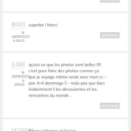
MURIEL
superbe ! Merci
le
RÉPONDRE
18/09/2023
à 0h13
ELIANE
qu’est ce que les photos sont belles !!!!!
c’est pour faire des photos comme ça
le
16/06/2023
que je voyage même seule avec mon cc –
à
pas 4×4 dommage !! – mais pas que bien
15h03
évidemment !! les découvertes et les
rencontres du monde .
RÉPONDRE
CATHERINE