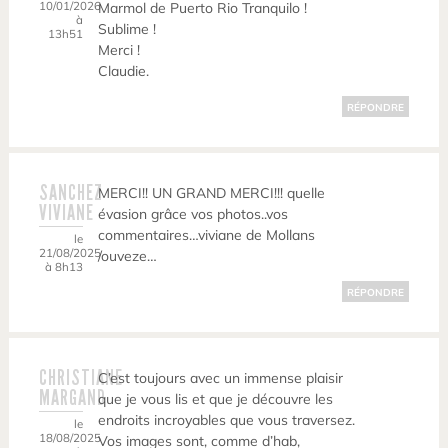
10/01/2026
Marmol de Puerto Rio Tranquilo !
à
Sublime !
13h51
Merci !
Claudie.
RÉPONDRE
SANCHEZ
MERCI!! UN GRAND MERCI!!! quelle
VIVIANE
évasion grâce vos photos..vos
commentaires…viviane de Mollans
le
21/08/2025
/ouveze…
à 8h13
RÉPONDRE
CHRISTIANE
C’est toujours avec un immense plaisir
MARGAND
que je vous lis et que je découvre les
endroits incroyables que vous traversez.
le
18/08/2025
Vos images sont, comme d’hab,