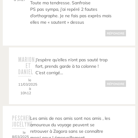
Toute ma tendresse. Sanfroise
PS pas sympa, j’ai repéré 2 fautes
d’orthographe. Je ne fais pas exprès mais
elles me « sautent » dessus
RÉPONDRE
MARION
J’espère qu’elles n’ont pas sauté trop
ET
fort, prends garde à ta colonne !
DANIEL
C’est corrigé…
le
11/03/2025
RÉPONDRE
à
10h12
PESCHER
Les amis de nos amis sont nos amis , les
JOCELYNE
amoureux du voyage peuvent se
retrouver à Zagora sans se connaître
le
8/03/2025
merci pour l émerveillement