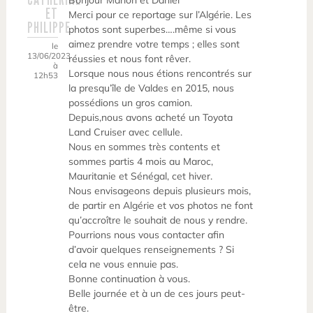
Bonjour Marion et Daniel
ET
Merci pour ce reportage sur l’Algérie. Les
PHILIPPE
photos sont superbes….même si vous
aimez prendre votre temps ; elles sont
le
13/06/2023
réussies et nous font rêver.
à
Lorsque nous nous étions rencontrés sur
12h53
la presqu’île de Valdes en 2015, nous
possédions un gros camion.
Depuis,nous avons acheté un Toyota
Land Cruiser avec cellule.
Nous en sommes très contents et
sommes partis 4 mois au Maroc,
Mauritanie et Sénégal, cet hiver.
Nous envisageons depuis plusieurs mois,
de partir en Algérie et vos photos ne font
qu’accroître le souhait de nous y rendre.
Pourrions nous vous contacter afin
d’avoir quelques renseignements ? Si
cela ne vous ennuie pas.
Bonne continuation à vous.
Belle journée et à un de ces jours peut-
être.