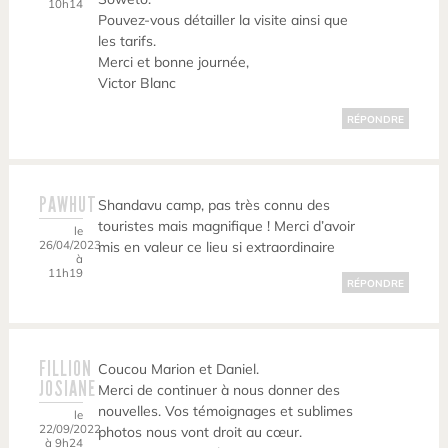
10h14
Pouvez-vous détailler la visite ainsi que
les tarifs.
Merci et bonne journée,
Victor Blanc
RÉPONDRE
PAWHUT
Shandavu camp, pas très connu des
touristes mais magnifique ! Merci d’avoir
le
26/04/2023
mis en valeur ce lieu si extraordinaire
à
11h19
RÉPONDRE
FILLION
Coucou Marion et Daniel.
JOSIANE
Merci de continuer à nous donner des
nouvelles. Vos témoignages et sublimes
le
22/09/2022
photos nous vont droit au cœur.
à 9h24