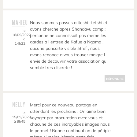
MAHIEU
Nous sommes passes a iteshi -tetshi et
avons cherche apres Shandavu camp :
le
16/09/2022
personne ne connaissait pas meme les
à
gardes a l entree de Kafue a Ngoma ,
14h22
aucune pancarte visible .Bref , nous
avons renonce a vous trouver malgre l
envie de decouvrir votre association qui
semble tres discrete !
RÉPONDRE
NELLY
Merci pour ce nouveau partage en
attendant les prochains ! On aime bien
le
15/09/2022
voyager par procuration avec vous et
à 8h45
chacune de ces incroyables images nous
le permet ! Bonne continuation de périple