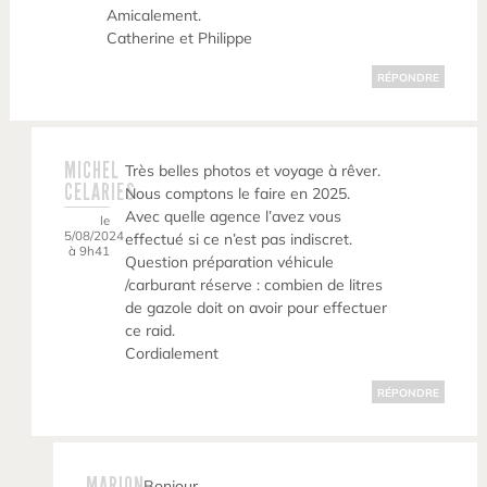
Amicalement.
Catherine et Philippe
RÉPONDRE
MICHEL
Très belles photos et voyage à rêver.
CELARIES
Nous comptons le faire en 2025.
Avec quelle agence l’avez vous
le
5/08/2024
effectué si ce n’est pas indiscret.
à 9h41
Question préparation véhicule
/carburant réserve : combien de litres
de gazole doit on avoir pour effectuer
ce raid.
Cordialement
RÉPONDRE
MARION
Bonjour,