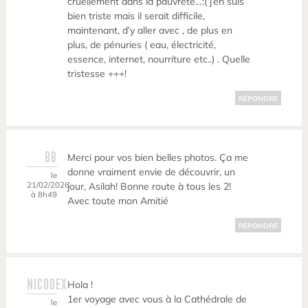
cruellement dans la pauvreté…:( j’en suis
bien triste mais il serait difficile,
maintenant, d’y aller avec , de plus en
plus, de pénuries ( eau, électricité,
essence, internet, nourriture etc..) . Quelle
tristesse +++!
RÉPONDRE
BB
Merci pour vos bien belles photos. Ça me
donne vraiment envie de découvrir, un
le
21/02/2026
jour, Asilah! Bonne route à tous les 2!
à 8h49
Avec toute mon Amitié
RÉPONDRE
NICODEX
Hola !
1er voyage avec vous à la Cathédrale de
le