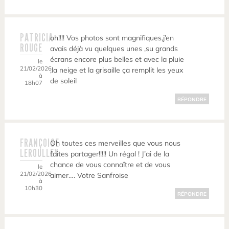
PATRICIA
oh!!!! Vos photos sont magnifiques,j’en
ROUGE
avais déjà vu quelques unes ,su grands
écrans encore plus belles et avec la pluie
le
21/02/2026
,la neige et la grisaille ça remplit les yeux
à
de soleil
18h07
RÉPONDRE
FRANÇOISE
Oh toutes ces merveilles que vous nous
LEROULLEY
faites partager!!!!! Un régal ! J’ai de la
chance de vous connaître et de vous
le
21/02/2026
aimer…. Votre Sanfroise
à
10h30
RÉPONDRE