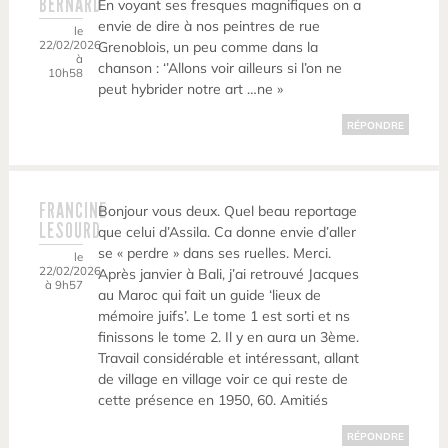
BERNARD
En voyant ses fresques magnifiques on a
envie de dire à nos peintres de rue
le
22/02/2026
Grenoblois, un peu comme dans la
à
chanson : ‘’Allons voir ailleurs si l’on ne
10h58
peut hybrider notre art …ne »
RÉPONDRE
FRANCINE
Bonjour vous deux. Quel beau reportage
LESOURD
que celui d’Assila. Ca donne envie d’aller
se « perdre » dans ses ruelles. Merci.
le
22/02/2026
Après janvier à Bali, j’ai retrouvé Jacques
à 9h57
au Maroc qui fait un guide ‘lieux de
mémoire juifs’. Le tome 1 est sorti et ns
finissons le tome 2. Il y en aura un 3ème.
Travail considérable et intéressant, allant
de village en village voir ce qui reste de
cette présence en 1950, 60. Amitiés
RÉPONDRE