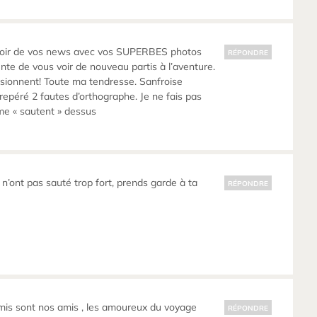
avoir de vos news avec vos SUPERBES photos
RÉPONDRE
te de vous voir de nouveau partis à l’aventure.
sionnent! Toute ma tendresse. Sanfroise
 repéré 2 fautes d’orthographe. Je ne fais pas
me « sautent » dessus
s n’ont pas sauté trop fort, prends garde à ta
RÉPONDRE
mis sont nos amis , les amoureux du voyage
RÉPONDRE