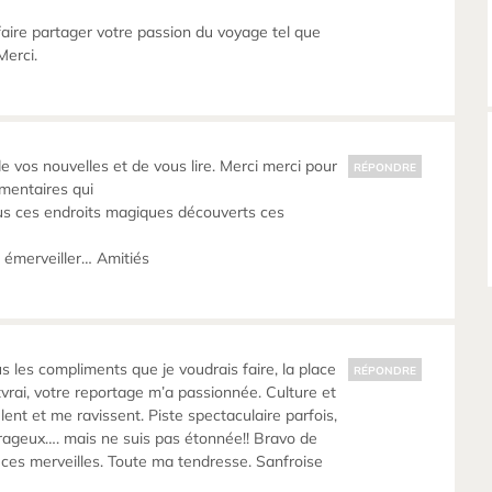
aire partager votre passion du voyage tel que
Merci.
e vos nouvelles et de vous lire. Merci merci pour
RÉPONDRE
mentaires qui
us ces endroits magiques découverts ces
 émerveiller… Amitiés
tous les compliments que je voudrais faire, la place
RÉPONDRE
tvrai, votre reportage m’a passionnée. Culture et
ent et me ravissent. Piste spectaculaire parfois,
rageux…. mais ne suis pas étonnée!! Bravo de
s ces merveilles. Toute ma tendresse. Sanfroise