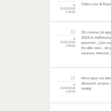
Claire-Lise & Ray
le
21/02/2026
à 9h55
BB
Oh comme j’ai appré
2024 et malheureu
le
21/02/2026
pauvreté…:( j’en sui
à 8h56
d’y aller avec , de 
essence, internet, n
BB
Merci pour vos bie
découvrir, un jour
le
21/02/2026
Amitié
à 8h49