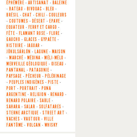
ÉPHÉMÈRE
-
ARTISANAT
-
BALEINE
-
BATEAU
-
BIVOUAC
-
BLEU
-
BRÉSIL
-
CHAT
-
CHILI
-
COULEURS
-
COUTUMES
-
DÉSERT
-
EPAVE
-
EQUATEUR
-
FERRY ET CARGO
-
FÊTE
-
FLAMANT ROSE
-
FLORE
-
GAUCHO
-
GLACES
-
GYPAÈTE
-
HISTOIRE
-
JAGUAR
-
JÖKULSÁRLÓN
-
LAGUNE
-
MAISON
-
MARCHÉ
-
MÉDINA
-
MÉLI-MÉLO
-
MERVEILLE GÉOLOGIQUE
-
OISEAU
-
PANTANAL
-
PATAGONIE
-
PAYSAGE
-
PÊCHEUR
-
PÉLÉRINAGE
-
PEUPLES INDIGÈNES
-
PISTE
-
PORT
-
PORTRAIT
-
PUNA
ARGENTINE
-
RELIGION
-
RENARD
-
RENARD POLAIRE
-
SABLE
-
SAHARA
-
SALAR
-
SOLFATARES
-
STERNE ARCTIQUE
-
STREET ART
-
VACHES
-
VAUTOUR
-
VILLE
FANTÔME
-
VOLCAN
-
WHISKY