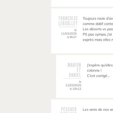
FRANÇOISE
Toujours ravie d’
LEROULLEY
comme dab!! conten
Les déserts vs pas
le
11/03/2025
PS pas sympa, j’ai
à 9h27
exprès mais elles 
MARION
J’espère qu’elle
ET
colonne !
DANIEL
C’est corrigé…
le
11/03/2025
à 10h12
PESCHER
Les amis de nos a