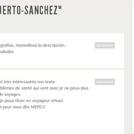
UERTO-SANCHEZ"
grafías, maravillosa la descripción.
RÉPONDRE
saludos
t très intéressants vos texte.
RÉPONDRE
oblèmes de santé qui vont avec je ne peux plus
ds voyages.
je peux rêver en voyageur virtuel.
oi pour vous dire MERCI!