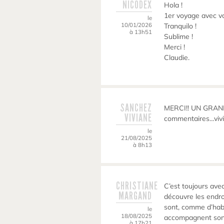
NICODEX
Hola !
1er voyage avec v
le
10/01/2026
Tranquilo !
à 13h51
Sublime !
Merci !
Claudie.
SANCHEZ
MERCI!! UN GRAND 
VIVIANE
commentaires…vivi
le
21/08/2025
à 8h13
CHRISTIANE
C’est toujours avec
MARGAND
découvre les endro
sont, comme d’hab,
le
18/08/2025
accompagnent sont
à 17h21