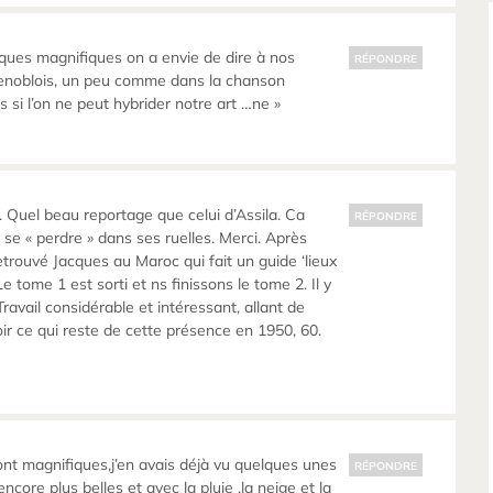
ques magnifiques on a envie de dire à nos
RÉPONDRE
renoblois, un peu comme dans la chanson
eurs si l’on ne peut hybrider notre art …ne »
 Quel beau reportage que celui d’Assila. Ca
RÉPONDRE
 se « perdre » dans ses ruelles. Merci. Après
 retrouvé Jacques au Maroc qui fait un guide ‘lieux
Le tome 1 est sorti et ns finissons le tome 2. Il y
avail considérable et intéressant, allant de
voir ce qui reste de cette présence en 1950, 60.
sont magnifiques,j’en avais déjà vu quelques unes
RÉPONDRE
ncore plus belles et avec la pluie ,la neige et la