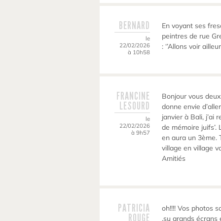
BERNARD
En voyant ses fres
peintres de rue G
le
22/02/2026
: ‘’Allons voir aill
à 10h58
FRANCINE
Bonjour vous deux.
LESOURD
donne envie d’aller
janvier à Bali, j’ai
le
22/02/2026
de mémoire juifs’. 
à 9h57
en aura un 3ème. Tr
village en village 
Amitiés
PATRICIA
oh!!!! Vos photos 
ROUGE
,su grands écrans e