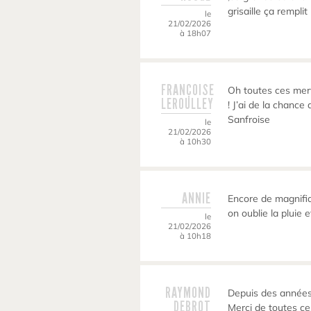
grisaille ça remplit
le
21/02/2026
à 18h07
FRANÇOISE
Oh toutes ces merve
LEROULLEY
! J’ai de la chanc
Sanfroise
le
21/02/2026
à 10h30
ANNIE
Encore de magnifi
on oublie la pluie e
le
21/02/2026
à 10h18
RAYMOND
Depuis des années
DEBROT
Merci de toutes c