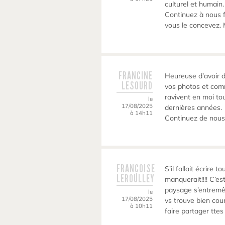
culturel et humain.
Continuez à nous f
vous le concevez. 
FRANCINE
Heureuse d’avoir d
LESOURD
vos photos et com
ravivent en moi to
le
17/08/2025
dernières années.
à 14h11
Continuez de nous
FRANÇOISE
S’il fallait écrire 
LEROULLEY
manquerait!!!! C’es
paysage s’entremêl
le
17/08/2025
vs trouve bien cou
à 10h11
faire partager tte