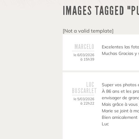
IMAGES TAGGED "P
[Not a valid template]
MARCELO
Excelentes las foto
Muchas Gracias y 
le 6/03/2026
à 15h39
LUC
Super vos photos e
BUSCARLET
À 86 ans et les pr
envisager de gran
le 5/03/2026
à 22h22
Mais grâce à vous 
Marie se joint à m
Bien amicalement
Luc