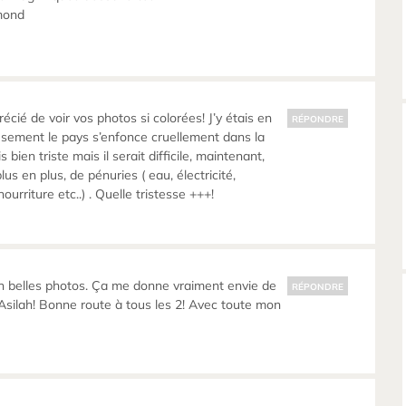
mond
cié de voir vos photos si colorées! J’y étais en
RÉPONDRE
sement le pays s’enfonce cruellement dans la
s bien triste mais il serait difficile, maintenant,
plus en plus, de pénuries ( eau, électricité,
ourriture etc..) . Quelle tristesse +++!
n belles photos. Ça me donne vraiment envie de
RÉPONDRE
, Asilah! Bonne route à tous les 2! Avec toute mon