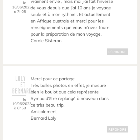
vraiment envie , mais moi j’ai fait l’inverse
le
10/06/2023
de vous depuis que j’ai 10 ans je voyage
à 7h08
seule et à mon rythme . Et actuellement
en Afrique australe et merci pour les
renseignements que vous m’avez fourni
pour la préparation de mon voyage.
Carole Sisteron
RÉPONDRE
LOLY
Merci pour ce partage
ET
Très belles photos en effet, je mesure
BERNARD
bien le boulot que cela représente
Sympa d’être replongé à nouveau dans
le
10/06/2023
ce très beau trip.
à 6h58
Amicalement
Bernard Loly
RÉPONDRE