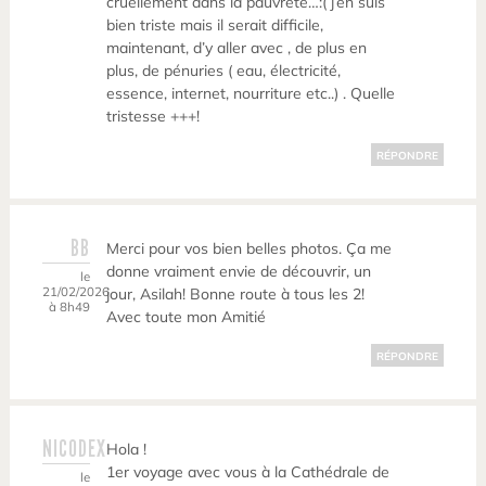
cruellement dans la pauvreté…:( j’en suis
bien triste mais il serait difficile,
maintenant, d’y aller avec , de plus en
plus, de pénuries ( eau, électricité,
essence, internet, nourriture etc..) . Quelle
tristesse +++!
RÉPONDRE
BB
Merci pour vos bien belles photos. Ça me
donne vraiment envie de découvrir, un
le
21/02/2026
jour, Asilah! Bonne route à tous les 2!
à 8h49
Avec toute mon Amitié
RÉPONDRE
NICODEX
Hola !
1er voyage avec vous à la Cathédrale de
le