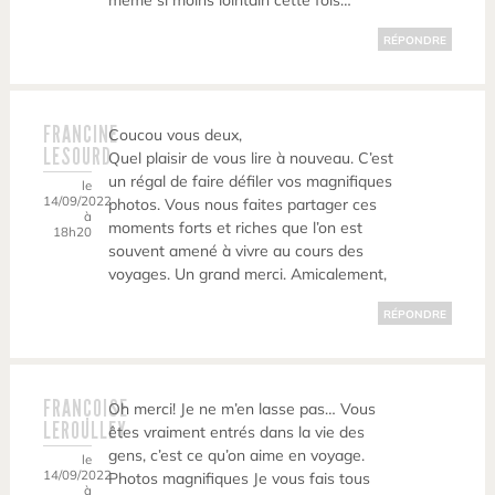
même si moins lointain cette fois…
RÉPONDRE
FRANCINE
Coucou vous deux,
LESOURD
Quel plaisir de vous lire à nouveau. C’est
un régal de faire défiler vos magnifiques
le
14/09/2022
photos. Vous nous faites partager ces
à
moments forts et riches que l’on est
18h20
souvent amené à vivre au cours des
voyages. Un grand merci. Amicalement,
RÉPONDRE
FRANÇOISE
Oh merci! Je ne m’en lasse pas… Vous
LEROULLEY
êtes vraiment entrés dans la vie des
gens, c’est ce qu’on aime en voyage.
le
14/09/2022
Photos magnifiques Je vous fais tous
à