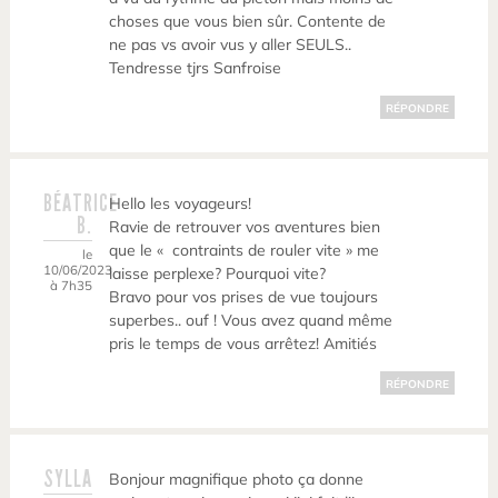
choses que vous bien sûr. Contente de
ne pas vs avoir vus y aller SEULS..
Tendresse tjrs Sanfroise
RÉPONDRE
BÉATRICE
Hello les voyageurs!
B.
Ravie de retrouver vos aventures bien
que le « contraints de rouler vite » me
le
10/06/2023
laisse perplexe? Pourquoi vite?
à 7h35
Bravo pour vos prises de vue toujours
superbes.. ouf ! Vous avez quand même
pris le temps de vous arrêtez! Amitiés
RÉPONDRE
SYLLA
Bonjour magnifique photo ça donne