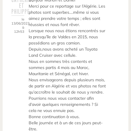
Bonjour Marion et Daniel
ET
Merci pour ce reportage sur l’Algérie. Les
PHILIPPE
photos sont superbes….même si vous
aimez prendre votre temps ; elles sont
le
13/06/2023
réussies et nous font rêver.
à
Lorsque nous nous étions rencontrés sur
12h53
la presqu’île de Valdes en 2015, nous
possédions un gros camion.
Depuis,nous avons acheté un Toyota
Land Cruiser avec cellule.
Nous en sommes très contents et
sommes partis 4 mois au Maroc,
Mauritanie et Sénégal, cet hiver.
Nous envisageons depuis plusieurs mois,
de partir en Algérie et vos photos ne font
qu’accroître le souhait de nous y rendre.
Pourrions nous vous contacter afin
d’avoir quelques renseignements ? Si
cela ne vous ennuie pas.
Bonne continuation à vous.
Belle journée et à un de ces jours peut-
être.