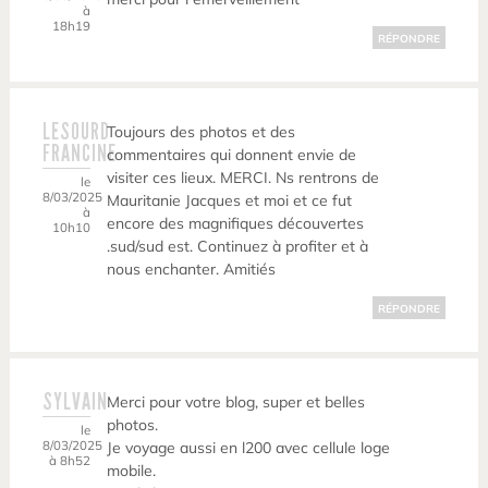
à
18h19
RÉPONDRE
LESOURD
Toujours des photos et des
FRANCINE
commentaires qui donnent envie de
visiter ces lieux. MERCI. Ns rentrons de
le
8/03/2025
Mauritanie Jacques et moi et ce fut
à
encore des magnifiques découvertes
10h10
.sud/sud est. Continuez à profiter et à
nous enchanter. Amitiés
RÉPONDRE
SYLVAIN
Merci pour votre blog, super et belles
photos.
le
8/03/2025
Je voyage aussi en l200 avec cellule loge
à 8h52
mobile.