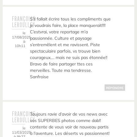
FRANÇOISE
S’il fallait écrire tous les compliments que
LEROULLEY
je voudrais faire, la place manquerait!!!!
C’estvrai, votre reportage m’a
le
17/08/2025
passionnée. Culture et paysage
à
s’entremêlent et me ravissent. Piste
10h11
spectaculaire parfois, vs trouve bien
courageux…. mais ne suis pas étonnée!!
Bravo de faire partager ttes ces
merveilles. Toute ma tendresse.
Sanfroise
RÉPONDRE
FRANÇOISE
Toujours ravie d’avoir de vos news avec
LEROULLEY
vos SUPERBES photos comme dab!!
contente de vous voir de nouveau partis
le
11/03/2025
à l’aventure. Les déserts vs passionnent!
à 9h27