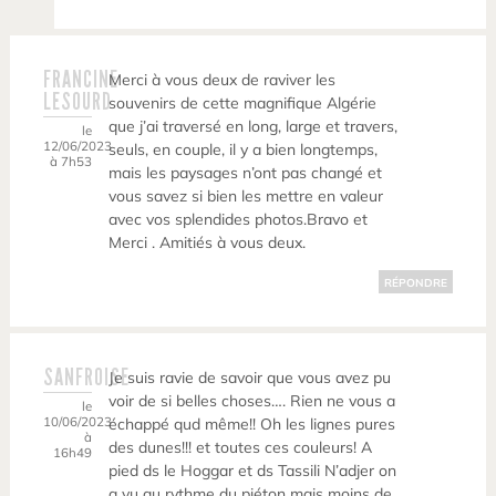
FRANCINE
Merci à vous deux de raviver les
LESOURD
souvenirs de cette magnifique Algérie
que j’ai traversé en long, large et travers,
le
12/06/2023
seuls, en couple, il y a bien longtemps,
à 7h53
mais les paysages n’ont pas changé et
vous savez si bien les mettre en valeur
avec vos splendides photos.Bravo et
Merci . Amitiés à vous deux.
RÉPONDRE
SANFROISE
Je suis ravie de savoir que vous avez pu
voir de si belles choses…. Rien ne vous a
le
10/06/2023
échappé qud même!! Oh les lignes pures
à
des dunes!!! et toutes ces couleurs! A
16h49
pied ds le Hoggar et ds Tassili N’adjer on
a vu au rythme du piéton mais moins de