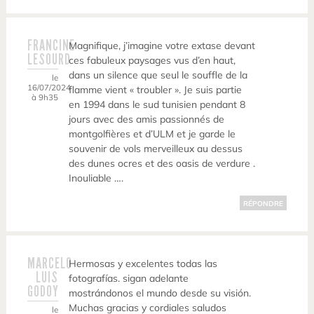
FRANCINE
Magnifique, j’imagine votre extase devant
LESOURD
ces fabuleux paysages vus d’en haut,
dans un silence que seul le souffle de la
le
16/07/2024
flamme vient « troubler ». Je suis partie
à 9h35
en 1994 dans le sud tunisien pendant 8
jours avec des amis passionnés de
montgolfières et d’ULM et je garde le
souvenir de vols merveilleux au dessus
des dunes ocres et des oasis de verdure .
Inouliable ….
RÉPONDRE
MARCELO
Hermosas y excelentes todas las
LUIS
fotografías. sigan adelante
GODOY
mostrándonos el mundo desde su visión.
Muchas gracias y cordiales saludos
le