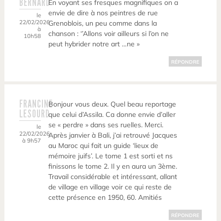
BERNARD
En voyant ses fresques magnifiques on a
envie de dire à nos peintres de rue
le
22/02/2026
Grenoblois, un peu comme dans la
à
chanson : ‘’Allons voir ailleurs si l’on ne
10h58
peut hybrider notre art …ne »
RÉPONDRE
FRANCINE
Bonjour vous deux. Quel beau reportage
LESOURD
que celui d’Assila. Ca donne envie d’aller
se « perdre » dans ses ruelles. Merci.
le
22/02/2026
Après janvier à Bali, j’ai retrouvé Jacques
à 9h57
au Maroc qui fait un guide ‘lieux de
mémoire juifs’. Le tome 1 est sorti et ns
finissons le tome 2. Il y en aura un 3ème.
Travail considérable et intéressant, allant
de village en village voir ce qui reste de
cette présence en 1950, 60. Amitiés
RÉPONDRE