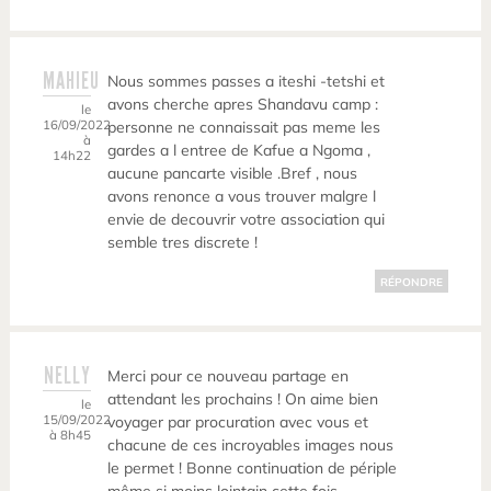
MAHIEU
Nous sommes passes a iteshi -tetshi et
avons cherche apres Shandavu camp :
le
16/09/2022
personne ne connaissait pas meme les
à
gardes a l entree de Kafue a Ngoma ,
14h22
aucune pancarte visible .Bref , nous
avons renonce a vous trouver malgre l
envie de decouvrir votre association qui
semble tres discrete !
RÉPONDRE
NELLY
Merci pour ce nouveau partage en
attendant les prochains ! On aime bien
le
15/09/2022
voyager par procuration avec vous et
à 8h45
chacune de ces incroyables images nous
le permet ! Bonne continuation de périple