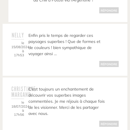
du Chili à Potosi via l’Argentine ?
RÉPONDRE
NELLY
Enfin pris le temps de regarder ces
paysages superbes ! Que de formes et
le
15/08/2024
de couleurs ! bien sympathique de
à
voyager ainsi …
17h53
RÉPONDRE
CHRISTIANE
C’est toujours un enchantement de
MARGAND
découvrir vos superbes images
commentées. Je me réjouis à chaque fois
le
18/07/2024
de les visionner. Merci de les partager
à
avec nous.
17h56
RÉPONDRE