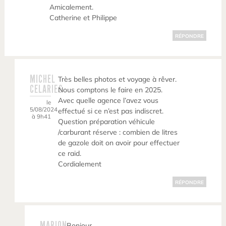
Amicalement.
Catherine et Philippe
RÉPONDRE
MICHEL
Très belles photos et voyage à rêver.
CELARIES
Nous comptons le faire en 2025.
Avec quelle agence l’avez vous
le
5/08/2024
effectué si ce n’est pas indiscret.
à 9h41
Question préparation véhicule
/carburant réserve : combien de litres
de gazole doit on avoir pour effectuer
ce raid.
Cordialement
RÉPONDRE
MARION
Bonjour,