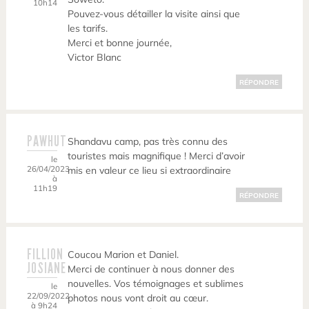
10h14
Pouvez-vous détailler la visite ainsi que
les tarifs.
Merci et bonne journée,
Victor Blanc
RÉPONDRE
PAWHUT
Shandavu camp, pas très connu des
touristes mais magnifique ! Merci d’avoir
le
26/04/2023
mis en valeur ce lieu si extraordinaire
à
11h19
RÉPONDRE
FILLION
Coucou Marion et Daniel.
JOSIANE
Merci de continuer à nous donner des
nouvelles. Vos témoignages et sublimes
le
22/09/2022
photos nous vont droit au cœur.
à 9h24