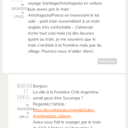
voyage Santiago/Antofagasta en voiture
le
20/10/2024
puis avons pris le train
à
Antofagasta/Potosi en traversant le lac
17h22
salé – petit train ressemblant à un train
anglais très confortable – J’aimerais
écrire tout cela mais j’ai des lacunes
quant au train. Je me souviens que le
train s’arrêtait à la frontière mais pas du
village. Pourriez-vous m’aider. Merci
RÉPONDRE
MARION
Bonjour,
ET
La ville à la frontière Chili-Argentine
DANIEL
serait peut-être Socompa ?
Regardez l’article :
le
20/10/2024
https://en.wikipedia.org/wiki/Salta–
à
Antofagasta_railway
.
19h11
Aviez-vous fait le voyager par le train