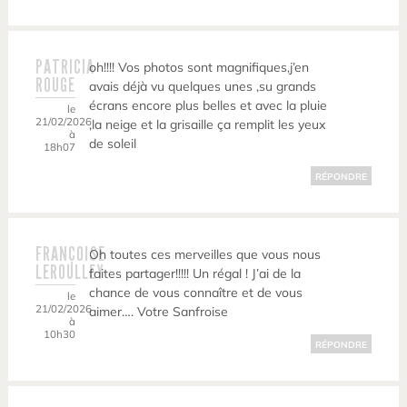
PATRICIA
oh!!!! Vos photos sont magnifiques,j’en
ROUGE
avais déjà vu quelques unes ,su grands
écrans encore plus belles et avec la pluie
le
21/02/2026
,la neige et la grisaille ça remplit les yeux
à
de soleil
18h07
RÉPONDRE
FRANÇOISE
Oh toutes ces merveilles que vous nous
LEROULLEY
faites partager!!!!! Un régal ! J’ai de la
chance de vous connaître et de vous
le
21/02/2026
aimer…. Votre Sanfroise
à
10h30
RÉPONDRE