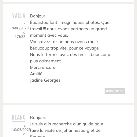
VALLA
Bonjour
Époustouflant , magnifiques photos. Quel
le
9/06/2023
travail !!! nous avons partagés un grand
à
moment avec vous.
17h33
Vous avez raison nous avons roulé
beaucoup trop vite, pour ce voyage
Nous le ferons avec des amis , beaucoup
plus calmement .
Merci encore
Amitié
Jacline Georges
RÉPONDRE
BLANC
Bonjour,
Je suis à la recherche d’un guide pour
le
10/05/2023
faire la visite de Johannesburg et de
à
Soweto.