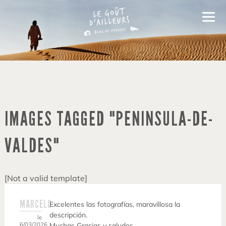
IMAGES TAGGED "PENINSULA-DE-
VALDES"
[Not a valid template]
MARCELO
Excelentes las fotografías, maravillosa la
descripción.
le
6/03/2026
Muchas Gracias y saludos