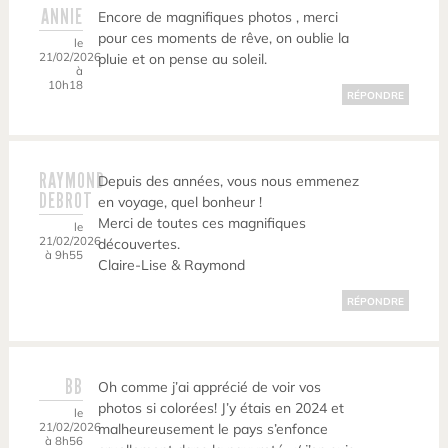
ANNIE
Encore de magnifiques photos , merci
pour ces moments de rêve, on oublie la
le
21/02/2026
pluie et on pense au soleil.
à
10h18
RÉPONDRE
RAYMOND
Depuis des années, vous nous emmenez
DEBROT
en voyage, quel bonheur !
Merci de toutes ces magnifiques
le
21/02/2026
découvertes.
à 9h55
Claire-Lise & Raymond
RÉPONDRE
BB
Oh comme j’ai apprécié de voir vos
photos si colorées! J’y étais en 2024 et
le
21/02/2026
malheureusement le pays s’enfonce
à 8h56