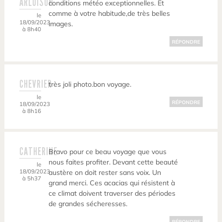
ARLUISON
conditions météo exceptionnelles. Et
comme à votre habitude,de très belles
le
18/09/2023
images.
à 8h40
RÉPONDRE
CHEVRIER
très joli photo.bon voyage.
le
RÉPONDRE
18/09/2023
à 8h16
CATHERINE
Bravo pour ce beau voyage que vous
nous faites profiter. Devant cette beauté
le
18/09/2023
austère on doit rester sans voix. Un
à 5h37
grand merci. Ces acacias qui résistent à
ce climat doivent traverser des périodes
de grandes sécheresses.
RÉPONDRE