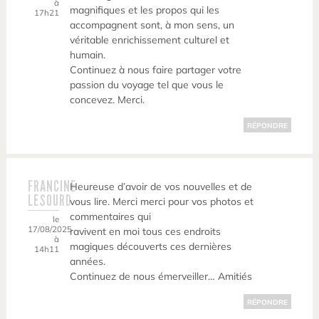
à
magnifiques et les propos qui les
17h21
accompagnent sont, à mon sens, un
véritable enrichissement culturel et
humain.
Continuez à nous faire partager votre
passion du voyage tel que vous le
concevez. Merci.
RÉPONDRE
FRANCINE
Heureuse d’avoir de vos nouvelles et de
LESOURD
vous lire. Merci merci pour vos photos et
commentaires qui
le
17/08/2025
ravivent en moi tous ces endroits
à
magiques découverts ces dernières
14h11
années.
Continuez de nous émerveiller… Amitiés
RÉPONDRE