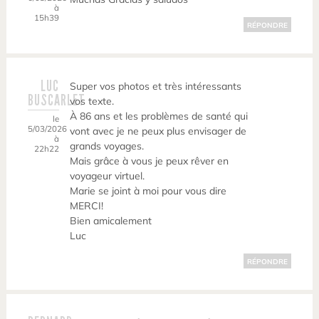
à
15h39
RÉPONDRE
LUC
Super vos photos et très intéressants
BUSCARLET
vos texte.
À 86 ans et les problèmes de santé qui
le
5/03/2026
vont avec je ne peux plus envisager de
à
grands voyages.
22h22
Mais grâce à vous je peux rêver en
voyageur virtuel.
Marie se joint à moi pour vous dire
MERCI!
Bien amicalement
Luc
RÉPONDRE