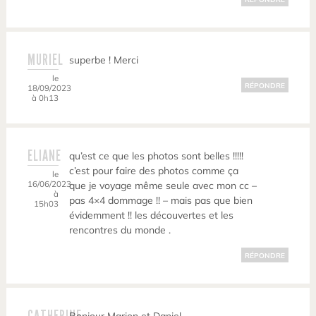
MURIEL
superbe ! Merci
le
RÉPONDRE
18/09/2023
à 0h13
ELIANE
qu’est ce que les photos sont belles !!!!!
c’est pour faire des photos comme ça
le
16/06/2023
que je voyage même seule avec mon cc –
à
pas 4×4 dommage !! – mais pas que bien
15h03
évidemment !! les découvertes et les
rencontres du monde .
RÉPONDRE
CATHERINE