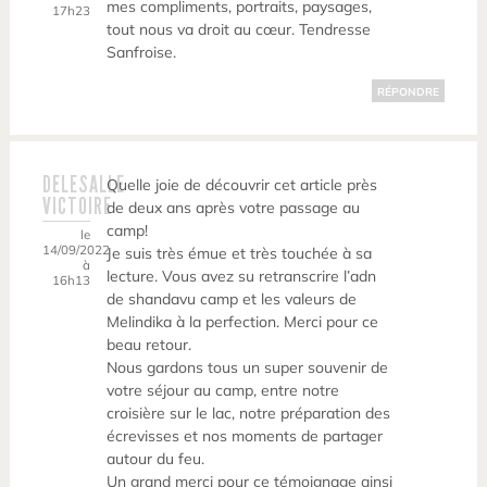
mes compliments, portraits, paysages,
17h23
tout nous va droit au cœur. Tendresse
Sanfroise.
RÉPONDRE
DELESALLE
Quelle joie de découvrir cet article près
VICTOIRE
de deux ans après votre passage au
camp!
le
14/09/2022
Je suis très émue et très touchée à sa
à
lecture. Vous avez su retranscrire l’adn
16h13
de shandavu camp et les valeurs de
Melindika à la perfection. Merci pour ce
beau retour.
Nous gardons tous un super souvenir de
votre séjour au camp, entre notre
croisière sur le lac, notre préparation des
écrevisses et nos moments de partager
autour du feu.
Un grand merci pour ce témoignage ainsi