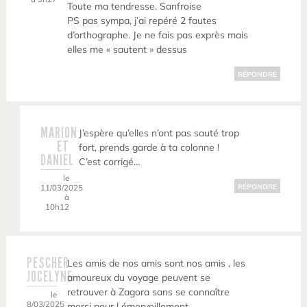
Toute ma tendresse. Sanfroise
PS pas sympa, j’ai repéré 2 fautes
d’orthographe. Je ne fais pas exprès mais
elles me « sautent » dessus
RÉPONDRE
MARION
J’espère qu’elles n’ont pas sauté trop
ET
fort, prends garde à ta colonne !
DANIEL
C’est corrigé…
le
11/03/2025
RÉPONDRE
à
10h12
PESCHER
Les amis de nos amis sont nos amis , les
JOCELYNE
amoureux du voyage peuvent se
retrouver à Zagora sans se connaître
le
8/03/2025
merci pour l émerveillement