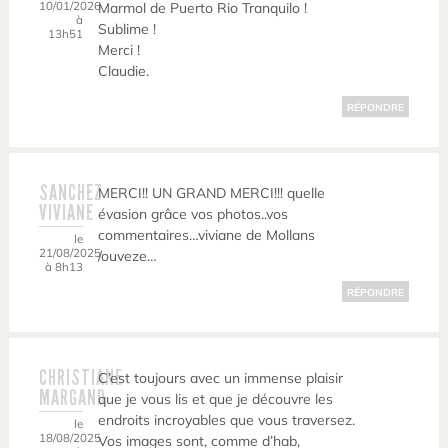
10/01/2026
Marmol de Puerto Rio Tranquilo !
à
Sublime !
13h51
Merci !
Claudie.
RÉPONDRE
SANCHEZ
MERCI!! UN GRAND MERCI!!! quelle
VIVIANE
évasion grâce vos photos..vos
commentaires…viviane de Mollans
le
21/08/2025
/ouveze…
à 8h13
RÉPONDRE
CHRISTIANE
C’est toujours avec un immense plaisir
MARGAND
que je vous lis et que je découvre les
endroits incroyables que vous traversez.
le
18/08/2025
Vos images sont, comme d’hab,