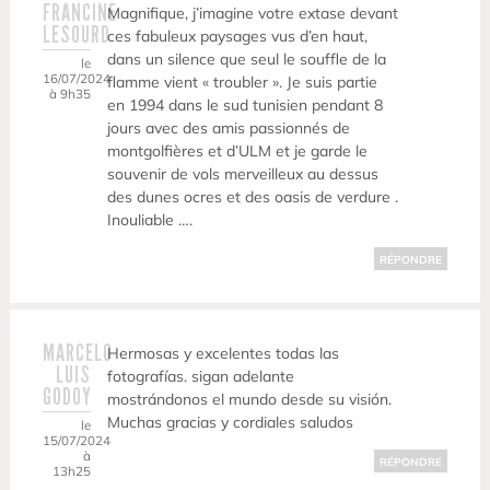
FRANCINE
Magnifique, j’imagine votre extase devant
LESOURD
ces fabuleux paysages vus d’en haut,
dans un silence que seul le souffle de la
le
16/07/2024
flamme vient « troubler ». Je suis partie
à 9h35
en 1994 dans le sud tunisien pendant 8
jours avec des amis passionnés de
montgolfières et d’ULM et je garde le
souvenir de vols merveilleux au dessus
des dunes ocres et des oasis de verdure .
Inouliable ….
RÉPONDRE
MARCELO
Hermosas y excelentes todas las
LUIS
fotografías. sigan adelante
GODOY
mostrándonos el mundo desde su visión.
Muchas gracias y cordiales saludos
le
15/07/2024
à
RÉPONDRE
13h25