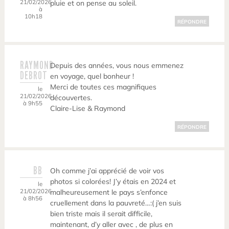
21/02/2026
pluie et on pense au soleil.
à
10h18
RÉPONDRE
RAYMOND
Depuis des années, vous nous emmenez
DEBROT
en voyage, quel bonheur !
Merci de toutes ces magnifiques
le
21/02/2026
découvertes.
à 9h55
Claire-Lise & Raymond
RÉPONDRE
BB
Oh comme j’ai apprécié de voir vos
photos si colorées! J’y étais en 2024 et
le
21/02/2026
malheureusement le pays s’enfonce
à 8h56
cruellement dans la pauvreté…:( j’en suis
bien triste mais il serait difficile,
maintenant, d’y aller avec , de plus en