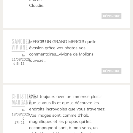
Claudie.
RÉPONDRE
SANCHEZ
MERCI!! UN GRAND MERCI!!! quelle
VIVIANE
évasion grâce vos photos..vos
commentaires…viviane de Mollans
le
21/08/2025
/ouveze…
à 8h13
RÉPONDRE
CHRISTIANE
C’est toujours avec un immense plaisir
MARGAND
que je vous lis et que je découvre les
endroits incroyables que vous traversez.
le
18/08/2025
Vos images sont, comme d’hab,
à
magnifiques et les propos qui les
17h21
accompagnent sont, à mon sens, un