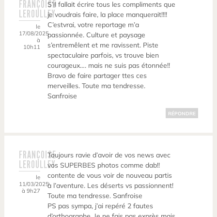
FRANÇOISE
S’il fallait écrire tous les compliments que
LEROULLEY
je voudrais faire, la place manquerait!!!!
C’estvrai, votre reportage m’a
le
17/08/2025
passionnée. Culture et paysage
à
s’entremêlent et me ravissent. Piste
10h11
spectaculaire parfois, vs trouve bien
courageux…. mais ne suis pas étonnée!!
Bravo de faire partager ttes ces
merveilles. Toute ma tendresse.
Sanfroise
RÉPONDRE
FRANÇOISE
Toujours ravie d’avoir de vos news avec
LEROULLEY
vos SUPERBES photos comme dab!!
contente de vous voir de nouveau partis
le
11/03/2025
à l’aventure. Les déserts vs passionnent!
à 9h27
Toute ma tendresse. Sanfroise
PS pas sympa, j’ai repéré 2 fautes
d’orthographe. Je ne fais pas exprès mais