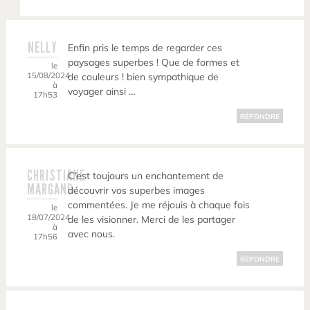
NELLY
Enfin pris le temps de regarder ces
paysages superbes ! Que de formes et
le
15/08/2024
de couleurs ! bien sympathique de
à
voyager ainsi …
17h53
RÉPONDRE
CHRISTIANE
C’est toujours un enchantement de
MARGAND
découvrir vos superbes images
commentées. Je me réjouis à chaque fois
le
18/07/2024
de les visionner. Merci de les partager
à
avec nous.
17h56
RÉPONDRE