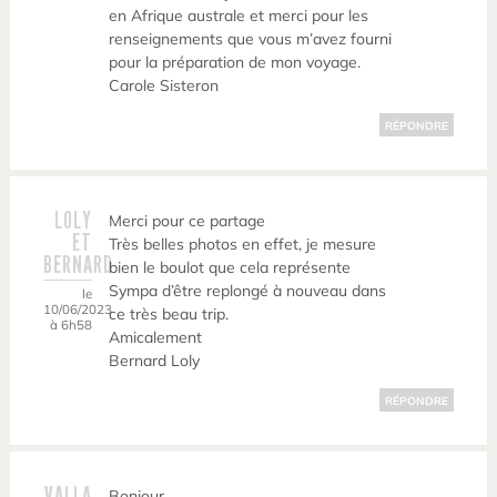
en Afrique australe et merci pour les
renseignements que vous m’avez fourni
pour la préparation de mon voyage.
Carole Sisteron
RÉPONDRE
LOLY
Merci pour ce partage
ET
Très belles photos en effet, je mesure
BERNARD
bien le boulot que cela représente
Sympa d’être replongé à nouveau dans
le
10/06/2023
ce très beau trip.
à 6h58
Amicalement
Bernard Loly
RÉPONDRE
VALLA
Bonjour