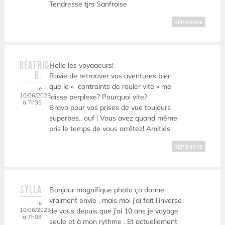
Tendresse tjrs Sanfroise
RÉPONDRE
BÉATRICE
Hello les voyageurs!
B.
Ravie de retrouver vos aventures bien
que le « contraints de rouler vite » me
le
10/06/2023
laisse perplexe? Pourquoi vite?
à 7h35
Bravo pour vos prises de vue toujours
superbes.. ouf ! Vous avez quand même
pris le temps de vous arrêtez! Amitiés
RÉPONDRE
SYLLA
Bonjour magnifique photo ça donne
vraiment envie , mais moi j’ai fait l’inverse
le
10/06/2023
de vous depuis que j’ai 10 ans je voyage
à 7h08
seule et à mon rythme . Et actuellement