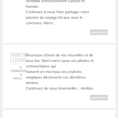
véritable enrichissement culturel et
humain.
Continuez à nous faire partager votre
passion du voyage tel que vous le
concevez. Merci.
RÉPONDRE
FRANCINE
Heureuse d’avoir de vos nouvelles et de
LESOURD
vous lire. Merci merci pour vos photos et
commentaires qui
le
17/08/2025
ravivent en moi tous ces endroits
à
magiques découverts ces dernières
14h11
années.
Continuez de nous émerveiller… Amitiés
RÉPONDRE