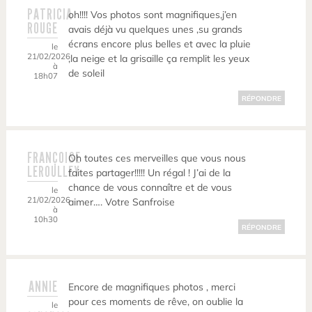
PATRICIA
oh!!!! Vos photos sont magnifiques,j’en
ROUGE
avais déjà vu quelques unes ,su grands
écrans encore plus belles et avec la pluie
le
21/02/2026
,la neige et la grisaille ça remplit les yeux
à
de soleil
18h07
RÉPONDRE
FRANÇOISE
Oh toutes ces merveilles que vous nous
LEROULLEY
faites partager!!!!! Un régal ! J’ai de la
chance de vous connaître et de vous
le
21/02/2026
aimer…. Votre Sanfroise
à
10h30
RÉPONDRE
ANNIE
Encore de magnifiques photos , merci
pour ces moments de rêve, on oublie la
le