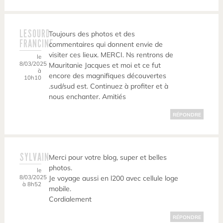
LESOURD
Toujours des photos et des
FRANCINE
commentaires qui donnent envie de
visiter ces lieux. MERCI. Ns rentrons de
le
8/03/2025
Mauritanie Jacques et moi et ce fut
à
encore des magnifiques découvertes
10h10
.sud/sud est. Continuez à profiter et à
nous enchanter. Amitiés
RÉPONDRE
SYLVAIN
Merci pour votre blog, super et belles
photos.
le
8/03/2025
Je voyage aussi en l200 avec cellule loge
à 8h52
mobile.
Cordialement
RÉPONDRE