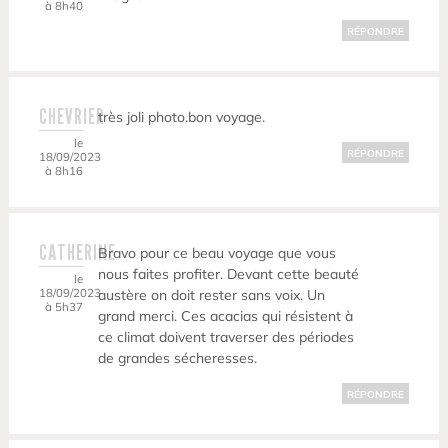
à 8h40
RÉPONDRE
CHEVRIER
très joli photo.bon voyage.
le
RÉPONDRE
18/09/2023
à 8h16
CATHERINE
Bravo pour ce beau voyage que vous
nous faites profiter. Devant cette beauté
le
18/09/2023
austère on doit rester sans voix. Un
à 5h37
grand merci. Ces acacias qui résistent à
ce climat doivent traverser des périodes
de grandes sécheresses.
RÉPONDRE