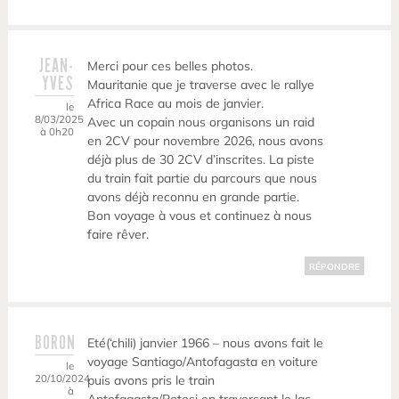
JEAN-
Merci pour ces belles photos.
YVES
Mauritanie que je traverse avec le rallye
Africa Race au mois de janvier.
le
8/03/2025
Avec un copain nous organisons un raid
à 0h20
en 2CV pour novembre 2026, nous avons
déjà plus de 30 2CV d’inscrites. La piste
du train fait partie du parcours que nous
avons déjà reconnu en grande partie.
Bon voyage à vous et continuez à nous
faire rêver.
RÉPONDRE
BORON
Eté(‘chili) janvier 1966 – nous avons fait le
voyage Santiago/Antofagasta en voiture
le
20/10/2024
puis avons pris le train
à