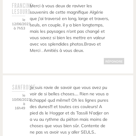
FRANCINE
Merci à vous deux de raviver les
LESOURD
souvenirs de cette magnifique Algérie
que j’ai traversé en long, large et travers,
le
12/06/2023
seuls, en couple, il y a bien longtemps,
à 7h53
mais les paysages n’ont pas changé et
vous savez si bien les mettre en valeur
avec vos splendides photos.Bravo et
Merci . Amitiés à vous deux.
RÉPONDRE
SANFROISE
Je suis ravie de savoir que vous avez pu
voir de si belles choses…. Rien ne vous a
le
10/06/2023
échappé qud même!! Oh les lignes pures
à
des dunes!!! et toutes ces couleurs! A
16h49
pied ds le Hoggar et ds Tassili N’adjer on
a vu au rythme du piéton mais moins de
choses que vous bien sûr. Contente de
ne pas vs avoir vus y aller SEULS..