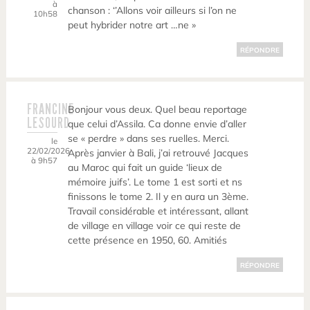
à
chanson : ‘’Allons voir ailleurs si l’on ne
10h58
peut hybrider notre art …ne »
RÉPONDRE
FRANCINE
Bonjour vous deux. Quel beau reportage
LESOURD
que celui d’Assila. Ca donne envie d’aller
se « perdre » dans ses ruelles. Merci.
le
22/02/2026
Après janvier à Bali, j’ai retrouvé Jacques
à 9h57
au Maroc qui fait un guide ‘lieux de
mémoire juifs’. Le tome 1 est sorti et ns
finissons le tome 2. Il y en aura un 3ème.
Travail considérable et intéressant, allant
de village en village voir ce qui reste de
cette présence en 1950, 60. Amitiés
RÉPONDRE