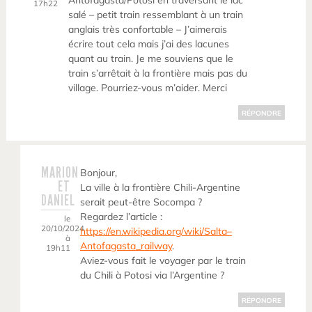
Antofagasta/Potosi en traversant le lac
17h22
salé – petit train ressemblant à un train
anglais très confortable – J’aimerais
écrire tout cela mais j’ai des lacunes
quant au train. Je me souviens que le
train s’arrêtait à la frontière mais pas du
village. Pourriez-vous m’aider. Merci
RÉPONDRE
MARION
Bonjour,
ET
La ville à la frontière Chili-Argentine
DANIEL
serait peut-être Socompa ?
Regardez l’article :
le
20/10/2024
https://en.wikipedia.org/wiki/Salta–
à
Antofagasta_railway
.
19h11
Aviez-vous fait le voyager par le train
du Chili à Potosi via l’Argentine ?
RÉPONDRE