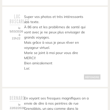
LUC
Super vos photos et très intéressants
BUSCARLET
vos texte.
À 86 ans et les problèmes de santé qui
le
5/03/2026
vont avec je ne peux plus envisager de
à
grands voyages.
22h22
Mais grâce à vous je peux rêver en
voyageur virtuel.
Marie se joint à moi pour vous dire
MERCI!
Bien amicalement
Luc
RÉPONDRE
BERNARD
En voyant ses fresques magnifiques on a
envie de dire à nos peintres de rue
le
22/02/2026
Grenoblois, un peu comme dans la