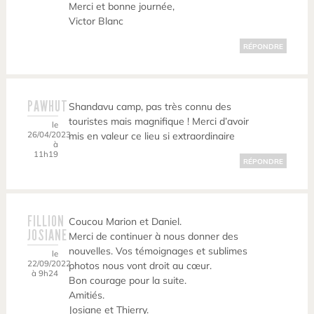
Merci et bonne journée,
Victor Blanc
RÉPONDRE
PAWHUT
Shandavu camp, pas très connu des
touristes mais magnifique ! Merci d’avoir
le
26/04/2023
mis en valeur ce lieu si extraordinaire
à
11h19
RÉPONDRE
FILLION
Coucou Marion et Daniel.
JOSIANE
Merci de continuer à nous donner des
nouvelles. Vos témoignages et sublimes
le
22/09/2022
photos nous vont droit au cœur.
à 9h24
Bon courage pour la suite.
Amitiés.
Josiane et Thierry.