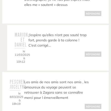
elles me « sautent » dessus
RÉPONDRE
MARION
J’espère qu’elles n’ont pas sauté trop
ET
fort, prends garde à ta colonne !
DANIEL
C’est corrigé…
le
11/03/2025
RÉPONDRE
à
10h12
PESCHER
Les amis de nos amis sont nos amis , les
JOCELYNE
amoureux du voyage peuvent se
retrouver à Zagora sans se connaître
le
8/03/2025
merci pour l émerveillement
à
18h19
RÉPONDRE