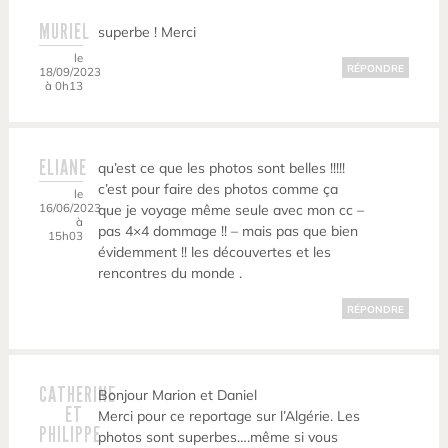
MURIEL
superbe ! Merci
le
RÉPONDRE
18/09/2023
à 0h13
ELIANE
qu’est ce que les photos sont belles !!!!!
c’est pour faire des photos comme ça
le
16/06/2023
que je voyage même seule avec mon cc –
à
pas 4×4 dommage !! – mais pas que bien
15h03
évidemment !! les découvertes et les
rencontres du monde .
RÉPONDRE
CATHERINE
Bonjour Marion et Daniel
ET
Merci pour ce reportage sur l’Algérie. Les
PHILIPPE
photos sont superbes….même si vous