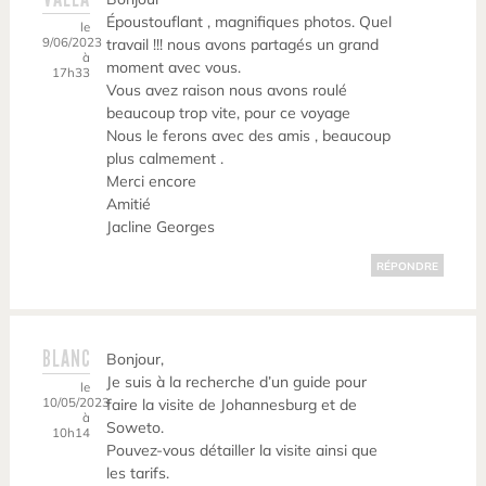
Époustouflant , magnifiques photos. Quel
le
9/06/2023
travail !!! nous avons partagés un grand
à
moment avec vous.
17h33
Vous avez raison nous avons roulé
beaucoup trop vite, pour ce voyage
Nous le ferons avec des amis , beaucoup
plus calmement .
Merci encore
Amitié
Jacline Georges
RÉPONDRE
BLANC
Bonjour,
Je suis à la recherche d’un guide pour
le
10/05/2023
faire la visite de Johannesburg et de
à
Soweto.
10h14
Pouvez-vous détailler la visite ainsi que
les tarifs.