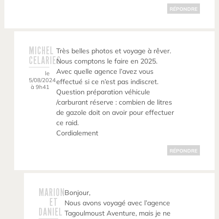
RÉPONDRE
MICHEL
Très belles photos et voyage à rêver.
CELARIES
Nous comptons le faire en 2025.
Avec quelle agence l’avez vous
le
5/08/2024
effectué si ce n’est pas indiscret.
à 9h41
Question préparation véhicule
/carburant réserve : combien de litres
de gazole doit on avoir pour effectuer
ce raid.
Cordialement
RÉPONDRE
MARION
Bonjour,
ET
Nous avons voyagé avec l’agence
DANIEL
Tagoulmoust Aventure, mais je ne