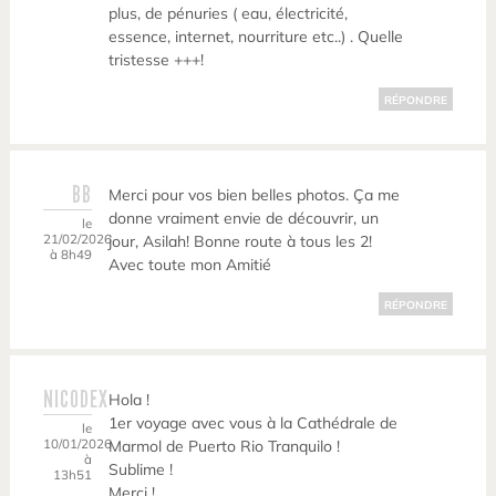
plus, de pénuries ( eau, électricité,
essence, internet, nourriture etc..) . Quelle
tristesse +++!
RÉPONDRE
BB
Merci pour vos bien belles photos. Ça me
donne vraiment envie de découvrir, un
le
21/02/2026
jour, Asilah! Bonne route à tous les 2!
à 8h49
Avec toute mon Amitié
RÉPONDRE
NICODEX
Hola !
1er voyage avec vous à la Cathédrale de
le
10/01/2026
Marmol de Puerto Rio Tranquilo !
à
Sublime !
13h51
Merci !