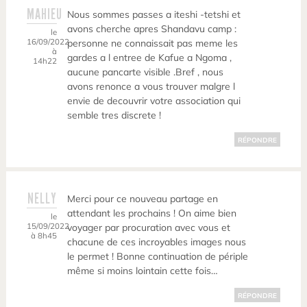
MAHIEU
Nous sommes passes a iteshi -tetshi et
avons cherche apres Shandavu camp :
le
16/09/2022
personne ne connaissait pas meme les
à
gardes a l entree de Kafue a Ngoma ,
14h22
aucune pancarte visible .Bref , nous
avons renonce a vous trouver malgre l
envie de decouvrir votre association qui
semble tres discrete !
RÉPONDRE
NELLY
Merci pour ce nouveau partage en
attendant les prochains ! On aime bien
le
15/09/2022
voyager par procuration avec vous et
à 8h45
chacune de ces incroyables images nous
le permet ! Bonne continuation de périple
même si moins lointain cette fois…
RÉPONDRE