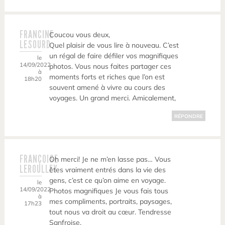
FRANCINE
Coucou vous deux,
LESOURD
Quel plaisir de vous lire à nouveau. C’est
un régal de faire défiler vos magnifiques
le
14/09/2022
photos. Vous nous faites partager ces
à
moments forts et riches que l’on est
18h20
souvent amené à vivre au cours des
voyages. Un grand merci. Amicalement,
RÉPONDRE
FRANÇOISE
Oh merci! Je ne m’en lasse pas… Vous
LEROULLEY
êtes vraiment entrés dans la vie des
gens, c’est ce qu’on aime en voyage.
le
14/09/2022
Photos magnifiques Je vous fais tous
à
mes compliments, portraits, paysages,
17h23
tout nous va droit au cœur. Tendresse
Sanfroise.