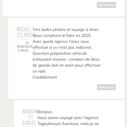
RÉPONDRE
MICHEL
Très belles photos et voyage à rêver.
CELARIES
Nous comptons le faire en 2025.
Avec quelle agence l’avez vous
le
5/08/2024
effectué si ce n’est pas indiscret.
à 9h41
Question préparation véhicule
/carburant réserve : combien de litres
de gazole doit on avoir pour effectuer
ce raid.
Cordialement
RÉPONDRE
MARION
Bonjour,
ET
Nous avons voyagé avec l’agence
DANIEL
Tagoulmoust Aventure, mais je ne