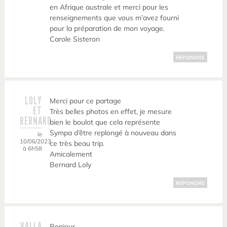
en Afrique australe et merci pour les
renseignements que vous m’avez fourni
pour la préparation de mon voyage.
Carole Sisteron
RÉPONDRE
LOLY
Merci pour ce partage
ET
Très belles photos en effet, je mesure
BERNARD
bien le boulot que cela représente
Sympa d’être replongé à nouveau dans
le
10/06/2023
ce très beau trip.
à 6h58
Amicalement
Bernard Loly
RÉPONDRE
VALLA
Bonjour