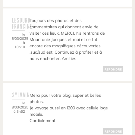
LESOURD
Toujours des photos et des
FRANCINE
commentaires qui donnent envie de
visiter ces lieux. MERCI. Ns rentrons de
le
8/03/2025
Mauritanie Jacques et moi et ce fut
à
encore des magnifiques découvertes
10h10
.sud/sud est. Continuez à profiter et à
nous enchanter. Amitiés
RÉPONDRE
SYLVAIN
Merci pour votre blog, super et belles
photos.
le
8/03/2025
Je voyage aussi en l200 avec cellule loge
à 8h52
mobile.
Cordialement
RÉPONDRE