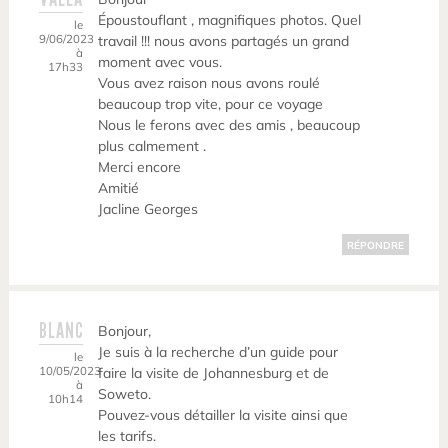
Époustouflant , magnifiques photos. Quel
le
9/06/2023
travail !!! nous avons partagés un grand
à
moment avec vous.
17h33
Vous avez raison nous avons roulé
beaucoup trop vite, pour ce voyage
Nous le ferons avec des amis , beaucoup
plus calmement .
Merci encore
Amitié
Jacline Georges
RÉPONDRE
BLANC
Bonjour,
Je suis à la recherche d’un guide pour
le
10/05/2023
faire la visite de Johannesburg et de
à
Soweto.
10h14
Pouvez-vous détailler la visite ainsi que
les tarifs.