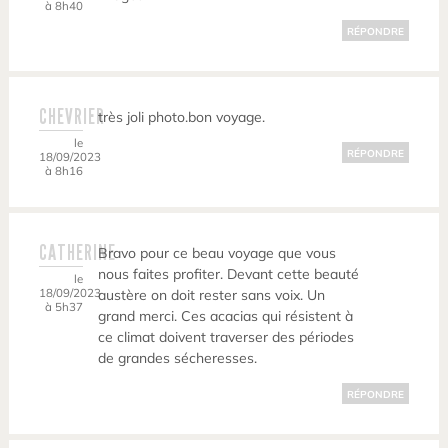
à 8h40
RÉPONDRE
CHEVRIER
très joli photo.bon voyage.
le
RÉPONDRE
18/09/2023
à 8h16
CATHERINE
Bravo pour ce beau voyage que vous
nous faites profiter. Devant cette beauté
le
18/09/2023
austère on doit rester sans voix. Un
à 5h37
grand merci. Ces acacias qui résistent à
ce climat doivent traverser des périodes
de grandes sécheresses.
RÉPONDRE