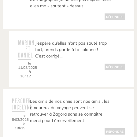
elles me « sautent » dessus
RÉPONDRE
MARION
J’espère qu’elles n’ont pas sauté trop
ET
fort, prends garde à ta colonne !
DANIEL
C’est corrigé…
le
11/03/2025
RÉPONDRE
à
10h12
PESCHER
Les amis de nos amis sont nos amis , les
JOCELYNE
amoureux du voyage peuvent se
retrouver à Zagora sans se connaître
le
8/03/2025
merci pour l émerveillement
à
18h19
RÉPONDRE