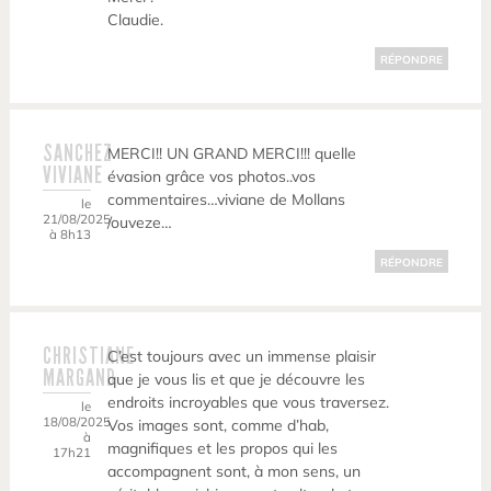
Claudie.
RÉPONDRE
SANCHEZ
MERCI!! UN GRAND MERCI!!! quelle
VIVIANE
évasion grâce vos photos..vos
commentaires…viviane de Mollans
le
21/08/2025
/ouveze…
à 8h13
RÉPONDRE
CHRISTIANE
C’est toujours avec un immense plaisir
MARGAND
que je vous lis et que je découvre les
endroits incroyables que vous traversez.
le
18/08/2025
Vos images sont, comme d’hab,
à
magnifiques et les propos qui les
17h21
accompagnent sont, à mon sens, un