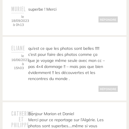
MURIEL
superbe ! Merci
le
RÉPONDRE
18/09/2023
à 0h13
ELIANE
qu’est ce que les photos sont belles !!!!!
c’est pour faire des photos comme ça
le
16/06/2023
que je voyage même seule avec mon cc –
à
pas 4×4 dommage !! – mais pas que bien
15h03
évidemment !! les découvertes et les
rencontres du monde .
RÉPONDRE
CATHERINE
Bonjour Marion et Daniel
ET
Merci pour ce reportage sur l’Algérie. Les
PHILIPPE
photos sont superbes….même si vous