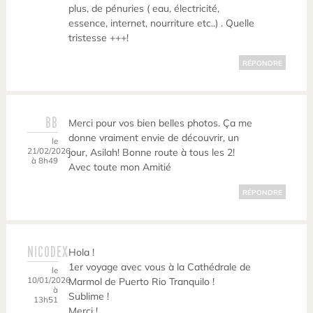
plus, de pénuries ( eau, électricité,
essence, internet, nourriture etc..) . Quelle
tristesse +++!
RÉPONDRE
BB
Merci pour vos bien belles photos. Ça me
donne vraiment envie de découvrir, un
le
21/02/2026
jour, Asilah! Bonne route à tous les 2!
à 8h49
Avec toute mon Amitié
RÉPONDRE
NICODEX
Hola !
1er voyage avec vous à la Cathédrale de
le
10/01/2026
Marmol de Puerto Rio Tranquilo !
à
Sublime !
13h51
Merci !