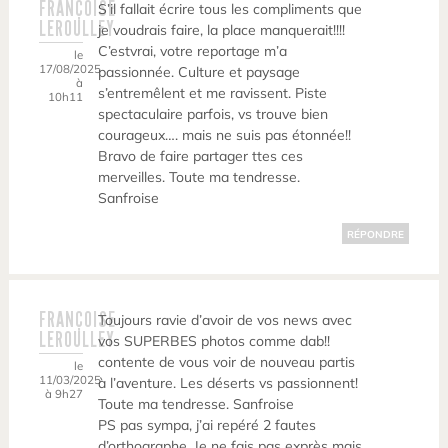
FRANÇOISE
S’il fallait écrire tous les compliments que
LEROULLEY
je voudrais faire, la place manquerait!!!!
C’estvrai, votre reportage m’a
le
17/08/2025
passionnée. Culture et paysage
à
s’entremêlent et me ravissent. Piste
10h11
spectaculaire parfois, vs trouve bien
courageux…. mais ne suis pas étonnée!!
Bravo de faire partager ttes ces
merveilles. Toute ma tendresse.
Sanfroise
RÉPONDRE
FRANÇOISE
Toujours ravie d’avoir de vos news avec
LEROULLEY
vos SUPERBES photos comme dab!!
contente de vous voir de nouveau partis
le
11/03/2025
à l’aventure. Les déserts vs passionnent!
à 9h27
Toute ma tendresse. Sanfroise
PS pas sympa, j’ai repéré 2 fautes
d’orthographe. Je ne fais pas exprès mais