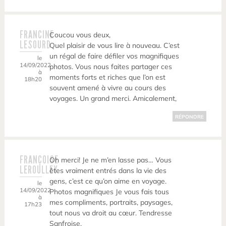
FRANCINE
Coucou vous deux,
LESOURD
Quel plaisir de vous lire à nouveau. C’est
un régal de faire défiler vos magnifiques
le
14/09/2022
photos. Vous nous faites partager ces
à
moments forts et riches que l’on est
18h20
souvent amené à vivre au cours des
voyages. Un grand merci. Amicalement,
RÉPONDRE
FRANÇOISE
Oh merci! Je ne m’en lasse pas… Vous
LEROULLEY
êtes vraiment entrés dans la vie des
gens, c’est ce qu’on aime en voyage.
le
14/09/2022
Photos magnifiques Je vous fais tous
à
mes compliments, portraits, paysages,
17h23
tout nous va droit au cœur. Tendresse
Sanfroise.