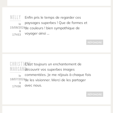
NELLY
Enfin pris le temps de regarder ces
paysages superbes ! Que de formes et
le
15/08/2024
de couleurs ! bien sympathique de
à
voyager ainsi …
17h53
RÉPONDRE
CHRISTIANE
C’est toujours un enchantement de
MARGAND
découvrir vos superbes images
commentées. Je me réjouis à chaque fois
le
18/07/2024
de les visionner. Merci de les partager
à
avec nous.
17h56
RÉPONDRE