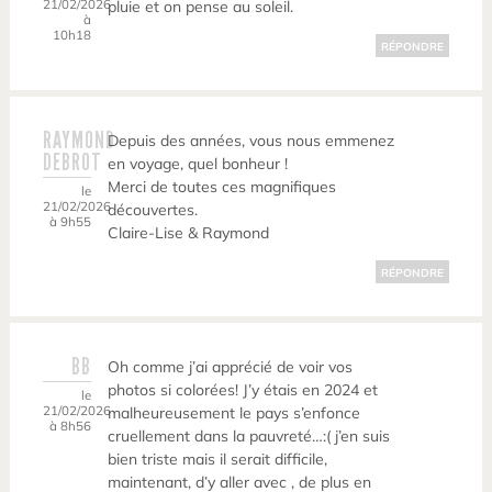
21/02/2026
pluie et on pense au soleil.
à
10h18
RÉPONDRE
RAYMOND
Depuis des années, vous nous emmenez
DEBROT
en voyage, quel bonheur !
Merci de toutes ces magnifiques
le
21/02/2026
découvertes.
à 9h55
Claire-Lise & Raymond
RÉPONDRE
BB
Oh comme j’ai apprécié de voir vos
photos si colorées! J’y étais en 2024 et
le
21/02/2026
malheureusement le pays s’enfonce
à 8h56
cruellement dans la pauvreté…:( j’en suis
bien triste mais il serait difficile,
maintenant, d’y aller avec , de plus en