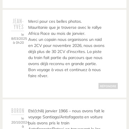
JEAN-
Merci pour ces belles photos.
YVES
Mauritanie que je traverse avec le rallye
Africa Race au mois de janvier.
le
8/03/2025
Avec un copain nous organisons un raid
à 0h20
en 2CV pour novembre 2026, nous avons
déjà plus de 30 2CV d’inscrites. La piste
du train fait partie du parcours que nous
avons déjà reconnu en grande partie.
Bon voyage à vous et continuez à nous
faire rêver.
RÉPONDRE
BORON
Eté(‘chili) janvier 1966 – nous avons fait le
voyage Santiago/Antofagasta en voiture
le
20/10/2024
puis avons pris le train
à