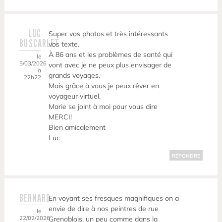
LUC
Super vos photos et très intéressants
BUSCARLET
vos texte.
À 86 ans et les problèmes de santé qui
le
5/03/2026
vont avec je ne peux plus envisager de
à
grands voyages.
22h22
Mais grâce à vous je peux rêver en
voyageur virtuel.
Marie se joint à moi pour vous dire
MERCI!
Bien amicalement
Luc
RÉPONDRE
BERNARD
En voyant ses fresques magnifiques on a
envie de dire à nos peintres de rue
le
22/02/2026
Grenoblois, un peu comme dans la