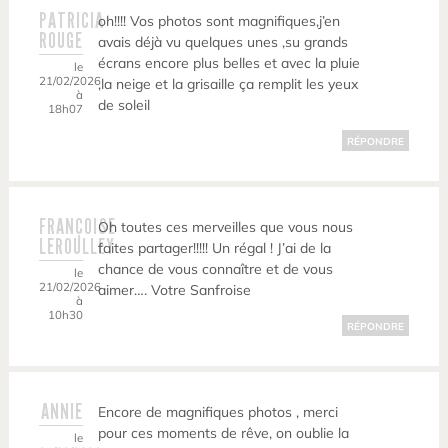
PATRICIA
oh!!!! Vos photos sont magnifiques,j’en
ROUGE
avais déjà vu quelques unes ,su grands
écrans encore plus belles et avec la pluie
le
21/02/2026
,la neige et la grisaille ça remplit les yeux
à
de soleil
18h07
RÉPONDRE
FRANÇOISE
Oh toutes ces merveilles que vous nous
LEROULLEY
faites partager!!!!! Un régal ! J’ai de la
chance de vous connaître et de vous
le
21/02/2026
aimer…. Votre Sanfroise
à
10h30
RÉPONDRE
ANNIE
Encore de magnifiques photos , merci
pour ces moments de rêve, on oublie la
le