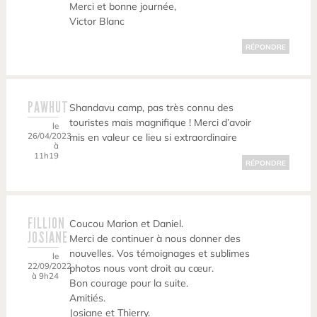
Merci et bonne journée,
Victor Blanc
RÉPONDRE
PAWHUT
Shandavu camp, pas très connu des
touristes mais magnifique ! Merci d’avoir
le
26/04/2023
mis en valeur ce lieu si extraordinaire
à
11h19
RÉPONDRE
FILLION
Coucou Marion et Daniel.
JOSIANE
Merci de continuer à nous donner des
nouvelles. Vos témoignages et sublimes
le
22/09/2022
photos nous vont droit au cœur.
à 9h24
Bon courage pour la suite.
Amitiés.
Josiane et Thierry.