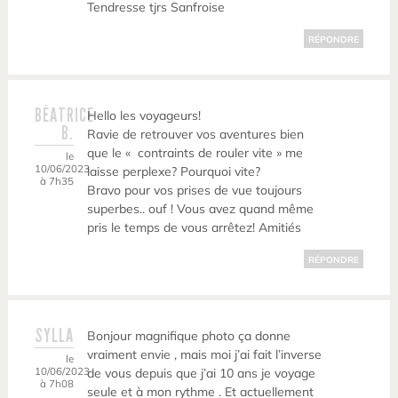
Tendresse tjrs Sanfroise
RÉPONDRE
BÉATRICE
Hello les voyageurs!
B.
Ravie de retrouver vos aventures bien
que le « contraints de rouler vite » me
le
10/06/2023
laisse perplexe? Pourquoi vite?
à 7h35
Bravo pour vos prises de vue toujours
superbes.. ouf ! Vous avez quand même
pris le temps de vous arrêtez! Amitiés
RÉPONDRE
SYLLA
Bonjour magnifique photo ça donne
vraiment envie , mais moi j’ai fait l’inverse
le
10/06/2023
de vous depuis que j’ai 10 ans je voyage
à 7h08
seule et à mon rythme . Et actuellement