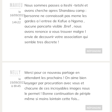
MAHIEU
Nous sommes passes a iteshi -tetshi et
avons cherche apres Shandavu camp :
le
16/09/2022
personne ne connaissait pas meme les
à
gardes a l entree de Kafue a Ngoma ,
14h22
aucune pancarte visible .Bref , nous
avons renonce a vous trouver malgre l
envie de decouvrir votre association qui
semble tres discrete !
RÉPONDRE
NELLY
Merci pour ce nouveau partage en
attendant les prochains ! On aime bien
le
15/09/2022
voyager par procuration avec vous et
à 8h45
chacune de ces incroyables images nous
le permet ! Bonne continuation de périple
même si moins lointain cette fois…
RÉPONDRE