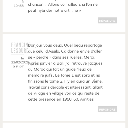
à
chanson : ‘’Allons voir ailleurs si l’on ne
10h58
peut hybrider notre art …ne »
RÉPONDRE
FRANCINE
Bonjour vous deux. Quel beau reportage
LESOURD
que celui d’Assila. Ca donne envie d’aller
se « perdre » dans ses ruelles. Merci.
le
22/02/2026
Après janvier à Bali, j’ai retrouvé Jacques
à 9h57
au Maroc qui fait un guide ‘lieux de
mémoire juifs’. Le tome 1 est sorti et ns
finissons le tome 2. Il y en aura un 3ème.
Travail considérable et intéressant, allant
de village en village voir ce qui reste de
cette présence en 1950, 60. Amitiés
RÉPONDRE