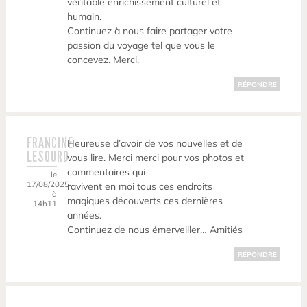
véritable enrichissement culturel et
humain.
Continuez à nous faire partager votre
passion du voyage tel que vous le
concevez. Merci.
RÉPONDRE
FRANCINE
Heureuse d’avoir de vos nouvelles et de
LESOURD
vous lire. Merci merci pour vos photos et
commentaires qui
le
17/08/2025
ravivent en moi tous ces endroits
à
magiques découverts ces dernières
14h11
années.
Continuez de nous émerveiller… Amitiés
RÉPONDRE