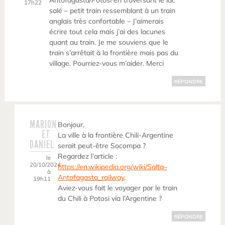
Antofagasta/Potosi en traversant le lac
17h22
salé – petit train ressemblant à un train
anglais très confortable – J’aimerais
écrire tout cela mais j’ai des lacunes
quant au train. Je me souviens que le
train s’arrêtait à la frontière mais pas du
village. Pourriez-vous m’aider. Merci
RÉPONDRE
MARION
Bonjour,
ET
La ville à la frontière Chili-Argentine
DANIEL
serait peut-être Socompa ?
Regardez l’article :
le
20/10/2024
https://en.wikipedia.org/wiki/Salta–
à
Antofagasta_railway
.
19h11
Aviez-vous fait le voyager par le train
du Chili à Potosi via l’Argentine ?
RÉPONDRE