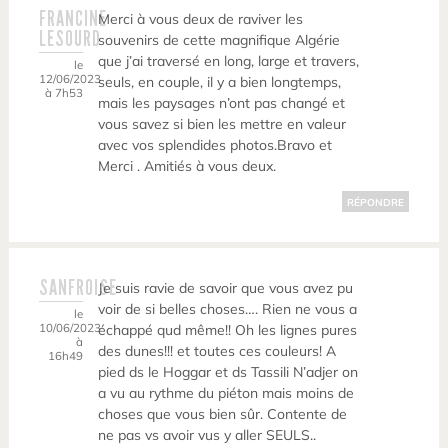
FRANCINE
Merci à vous deux de raviver les
LESOURD
souvenirs de cette magnifique Algérie
que j’ai traversé en long, large et travers,
le
12/06/2023
seuls, en couple, il y a bien longtemps,
à 7h53
mais les paysages n’ont pas changé et
vous savez si bien les mettre en valeur
avec vos splendides photos.Bravo et
Merci . Amitiés à vous deux.
RÉPONDRE
SANFROISE
Je suis ravie de savoir que vous avez pu
voir de si belles choses…. Rien ne vous a
le
10/06/2023
échappé qud même!! Oh les lignes pures
à
des dunes!!! et toutes ces couleurs! A
16h49
pied ds le Hoggar et ds Tassili N’adjer on
a vu au rythme du piéton mais moins de
choses que vous bien sûr. Contente de
ne pas vs avoir vus y aller SEULS..