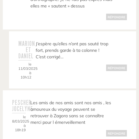
elles me « sautent » dessus
RÉPONDRE
MARION
J’espère qu’elles n’ont pas sauté trop
ET
fort, prends garde à ta colonne !
DANIEL
C’est corrigé…
le
11/03/2025
RÉPONDRE
à
10h12
PESCHER
Les amis de nos amis sont nos amis , les
JOCELYNE
amoureux du voyage peuvent se
retrouver à Zagora sans se connaître
le
8/03/2025
merci pour l émerveillement
à
18h19
RÉPONDRE