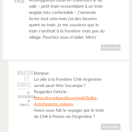
Antofagasta/Potosi en traversant le lac
17h22
salé – petit train ressemblant à un train
anglais très confortable – J’aimerais
écrire tout cela mais j’ai des lacunes
quant au train. Je me souviens que le
train s’arrêtait à la frontière mais pas du
village. Pourriez-vous m’aider. Merci
RÉPONDRE
MARION
Bonjour,
ET
La ville à la frontière Chili-Argentine
DANIEL
serait peut-être Socompa ?
Regardez l’article :
le
20/10/2024
https://en.wikipedia.org/wiki/Salta–
à
Antofagasta_railway
.
19h11
Aviez-vous fait le voyager par le train
du Chili à Potosi via l’Argentine ?
RÉPONDRE