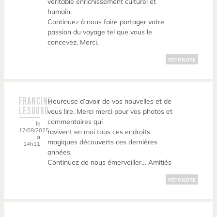
véritable enrichissement culturel et
humain.
Continuez à nous faire partager votre
passion du voyage tel que vous le
concevez. Merci.
RÉPONDRE
FRANCINE
Heureuse d’avoir de vos nouvelles et de
LESOURD
vous lire. Merci merci pour vos photos et
commentaires qui
le
17/08/2025
ravivent en moi tous ces endroits
à
magiques découverts ces dernières
14h11
années.
Continuez de nous émerveiller… Amitiés
RÉPONDRE