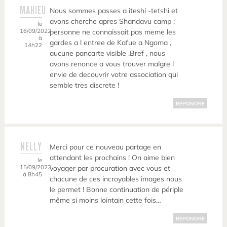
MAHIEU
Nous sommes passes a iteshi -tetshi et
avons cherche apres Shandavu camp :
le
16/09/2022
personne ne connaissait pas meme les
à
gardes a l entree de Kafue a Ngoma ,
14h22
aucune pancarte visible .Bref , nous
avons renonce a vous trouver malgre l
envie de decouvrir votre association qui
semble tres discrete !
RÉPONDRE
NELLY
Merci pour ce nouveau partage en
attendant les prochains ! On aime bien
le
15/09/2022
voyager par procuration avec vous et
à 8h45
chacune de ces incroyables images nous
le permet ! Bonne continuation de périple
même si moins lointain cette fois…
RÉPONDRE