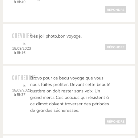
à 8h40
RÉPONDRE
CHEVRIER
très joli photo.bon voyage.
le
RÉPONDRE
18/09/2023
à 8h16
CATHERINE
Bravo pour ce beau voyage que vous
nous faites profiter. Devant cette beauté
le
18/09/2023
austère on doit rester sans voix. Un
à 5h37
grand merci. Ces acacias qui résistent à
ce climat doivent traverser des périodes
de grandes sécheresses.
RÉPONDRE