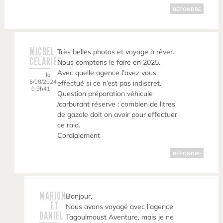
RÉPONDRE
MICHEL
Très belles photos et voyage à rêver.
CELARIES
Nous comptons le faire en 2025.
Avec quelle agence l’avez vous
le
5/08/2024
effectué si ce n’est pas indiscret.
à 9h41
Question préparation véhicule
/carburant réserve : combien de litres
de gazole doit on avoir pour effectuer
ce raid.
Cordialement
RÉPONDRE
MARION
Bonjour,
ET
Nous avons voyagé avec l’agence
DANIEL
Tagoulmoust Aventure, mais je ne