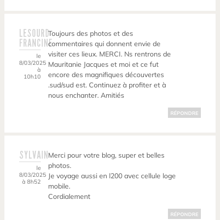
LESOURD
Toujours des photos et des
FRANCINE
commentaires qui donnent envie de
visiter ces lieux. MERCI. Ns rentrons de
le
8/03/2025
Mauritanie Jacques et moi et ce fut
à
encore des magnifiques découvertes
10h10
.sud/sud est. Continuez à profiter et à
nous enchanter. Amitiés
RÉPONDRE
SYLVAIN
Merci pour votre blog, super et belles
photos.
le
8/03/2025
Je voyage aussi en l200 avec cellule loge
à 8h52
mobile.
Cordialement
RÉPONDRE