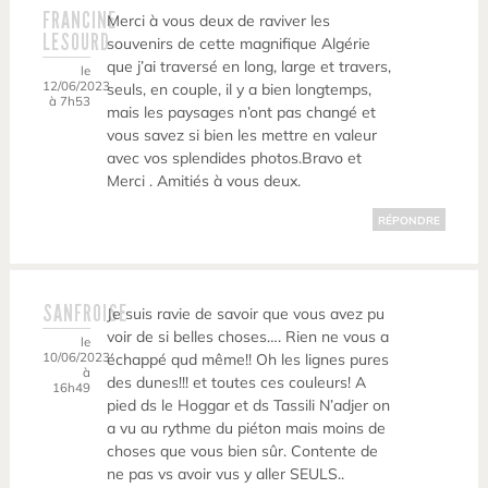
FRANCINE
Merci à vous deux de raviver les
LESOURD
souvenirs de cette magnifique Algérie
que j’ai traversé en long, large et travers,
le
12/06/2023
seuls, en couple, il y a bien longtemps,
à 7h53
mais les paysages n’ont pas changé et
vous savez si bien les mettre en valeur
avec vos splendides photos.Bravo et
Merci . Amitiés à vous deux.
RÉPONDRE
SANFROISE
Je suis ravie de savoir que vous avez pu
voir de si belles choses…. Rien ne vous a
le
10/06/2023
échappé qud même!! Oh les lignes pures
à
des dunes!!! et toutes ces couleurs! A
16h49
pied ds le Hoggar et ds Tassili N’adjer on
a vu au rythme du piéton mais moins de
choses que vous bien sûr. Contente de
ne pas vs avoir vus y aller SEULS..