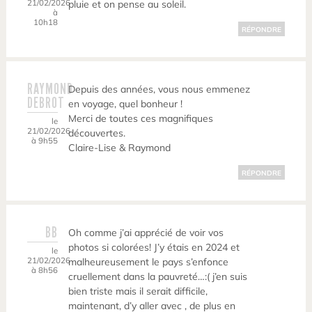
21/02/2026
pluie et on pense au soleil.
à
10h18
RÉPONDRE
RAYMOND
Depuis des années, vous nous emmenez
DEBROT
en voyage, quel bonheur !
Merci de toutes ces magnifiques
le
21/02/2026
découvertes.
à 9h55
Claire-Lise & Raymond
RÉPONDRE
BB
Oh comme j’ai apprécié de voir vos
photos si colorées! J’y étais en 2024 et
le
21/02/2026
malheureusement le pays s’enfonce
à 8h56
cruellement dans la pauvreté…:( j’en suis
bien triste mais il serait difficile,
maintenant, d’y aller avec , de plus en