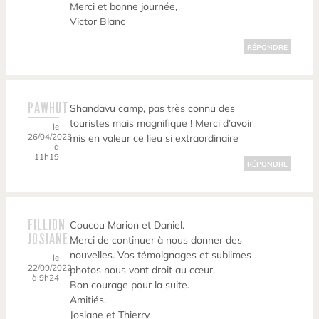
Merci et bonne journée,
Victor Blanc
RÉPONDRE
PAWHUT
Shandavu camp, pas très connu des
touristes mais magnifique ! Merci d’avoir
le
26/04/2023
mis en valeur ce lieu si extraordinaire
à
11h19
RÉPONDRE
FILLION
Coucou Marion et Daniel.
JOSIANE
Merci de continuer à nous donner des
nouvelles. Vos témoignages et sublimes
le
22/09/2022
photos nous vont droit au cœur.
à 9h24
Bon courage pour la suite.
Amitiés.
Josiane et Thierry.