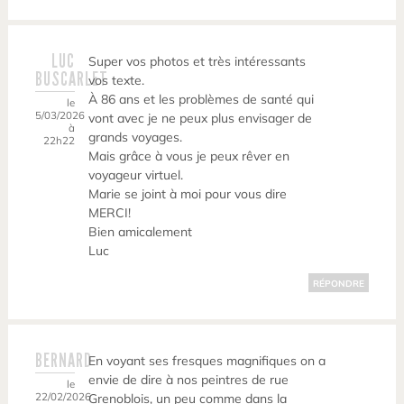
LUC
Super vos photos et très intéressants
BUSCARLET
vos texte.
À 86 ans et les problèmes de santé qui
le
5/03/2026
vont avec je ne peux plus envisager de
à
grands voyages.
22h22
Mais grâce à vous je peux rêver en
voyageur virtuel.
Marie se joint à moi pour vous dire
MERCI!
Bien amicalement
Luc
RÉPONDRE
BERNARD
En voyant ses fresques magnifiques on a
envie de dire à nos peintres de rue
le
22/02/2026
Grenoblois, un peu comme dans la