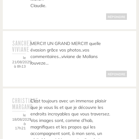
Claudie.
RÉPONDRE
SANCHEZ
MERCI!! UN GRAND MERCI!!! quelle
VIVIANE
évasion grâce vos photos..vos
commentaires…viviane de Mollans
le
21/08/2025
/ouveze…
à 8h13
RÉPONDRE
CHRISTIANE
C’est toujours avec un immense plaisir
MARGAND
que je vous lis et que je découvre les
endroits incroyables que vous traversez.
le
18/08/2025
Vos images sont, comme d’hab,
à
magnifiques et les propos qui les
17h21
accompagnent sont, à mon sens, un