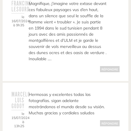
FRANCINE
Magnifique, j’imagine votre extase devant
LESOURD
ces fabuleux paysages vus d’en haut,
dans un silence que seul le souffle de la
le
16/07/2024
flamme vient « troubler ». Je suis partie
à 9h35
en 1994 dans le sud tunisien pendant 8
jours avec des amis passionnés de
montgolfières et d’ULM et je garde le
souvenir de vols merveilleux au dessus
des dunes ocres et des oasis de verdure .
Inouliable ….
RÉPONDRE
MARCELO
Hermosas y excelentes todas las
LUIS
fotografías. sigan adelante
GODOY
mostrándonos el mundo desde su visión.
Muchas gracias y cordiales saludos
le
15/07/2024
à
RÉPONDRE
13h25