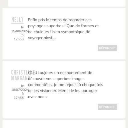
NELLY
Enfin pris le temps de regarder ces
paysages superbes ! Que de formes et
le
15/08/2024
de couleurs ! bien sympathique de
à
voyager ainsi …
17h53
RÉPONDRE
CHRISTIANE
C’est toujours un enchantement de
MARGAND
découvrir vos superbes images
commentées. Je me réjouis à chaque fois
le
18/07/2024
de les visionner. Merci de les partager
à
avec nous.
17h56
RÉPONDRE