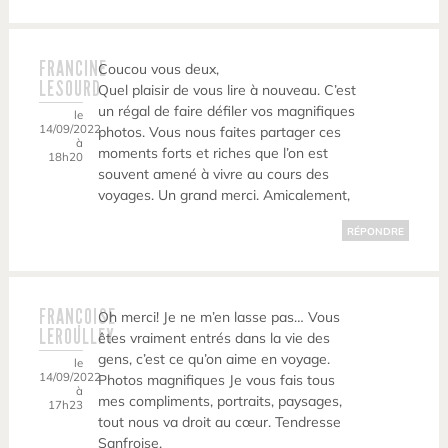
FRANCINE
Coucou vous deux,
LESOURD
Quel plaisir de vous lire à nouveau. C’est
un régal de faire défiler vos magnifiques
le
14/09/2022
photos. Vous nous faites partager ces
à
moments forts et riches que l’on est
18h20
souvent amené à vivre au cours des
voyages. Un grand merci. Amicalement,
RÉPONDRE
FRANÇOISE
Oh merci! Je ne m’en lasse pas… Vous
LEROULLEY
êtes vraiment entrés dans la vie des
gens, c’est ce qu’on aime en voyage.
le
14/09/2022
Photos magnifiques Je vous fais tous
à
mes compliments, portraits, paysages,
17h23
tout nous va droit au cœur. Tendresse
Sanfroise.