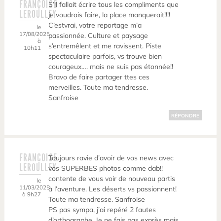
FRANÇOISE
S’il fallait écrire tous les compliments que
LEROULLEY
je voudrais faire, la place manquerait!!!!
C’estvrai, votre reportage m’a
le
17/08/2025
passionnée. Culture et paysage
à
s’entremêlent et me ravissent. Piste
10h11
spectaculaire parfois, vs trouve bien
courageux…. mais ne suis pas étonnée!!
Bravo de faire partager ttes ces
merveilles. Toute ma tendresse.
Sanfroise
RÉPONDRE
FRANÇOISE
Toujours ravie d’avoir de vos news avec
LEROULLEY
vos SUPERBES photos comme dab!!
contente de vous voir de nouveau partis
le
11/03/2025
à l’aventure. Les déserts vs passionnent!
à 9h27
Toute ma tendresse. Sanfroise
PS pas sympa, j’ai repéré 2 fautes
d’orthographe. Je ne fais pas exprès mais