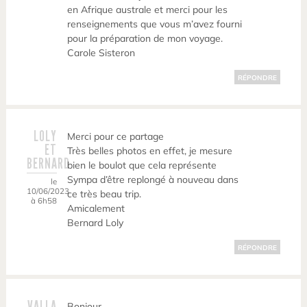
en Afrique australe et merci pour les
renseignements que vous m’avez fourni
pour la préparation de mon voyage.
Carole Sisteron
RÉPONDRE
LOLY
Merci pour ce partage
ET
Très belles photos en effet, je mesure
BERNARD
bien le boulot que cela représente
Sympa d’être replongé à nouveau dans
le
10/06/2023
ce très beau trip.
à 6h58
Amicalement
Bernard Loly
RÉPONDRE
VALLA
Bonjour