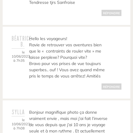
Tendresse tjrs Sanfroise
RÉPONDRE
BÉATRICE
Hello les voyageurs!
B.
Ravie de retrouver vos aventures bien
que le « contraints de rouler vite » me
le
10/06/2023
laisse perplexe? Pourquoi vite?
à 7h35
Bravo pour vos prises de vue toujours
superbes.. ouf ! Vous avez quand même
pris le temps de vous arrêtez! Amitiés
RÉPONDRE
SYLLA
Bonjour magnifique photo ça donne
vraiment envie , mais moi j’ai fait l’inverse
le
10/06/2023
de vous depuis que j’ai 10 ans je voyage
à 7h08
seule et à mon rythme . Et actuellement