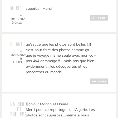
MURIEL
superbe ! Merci
le
RÉPONDRE
18/09/2023
à 0h13
ELIANE
qu’est ce que les photos sont belles !!!!!
c’est pour faire des photos comme ça
le
16/06/2023
que je voyage même seule avec mon cc –
à
pas 4×4 dommage !! – mais pas que bien
15h03
évidemment !! les découvertes et les
rencontres du monde .
RÉPONDRE
CATHERINE
Bonjour Marion et Daniel
ET
Merci pour ce reportage sur l’Algérie. Les
PHILIPPE
photos sont superbes….même si vous