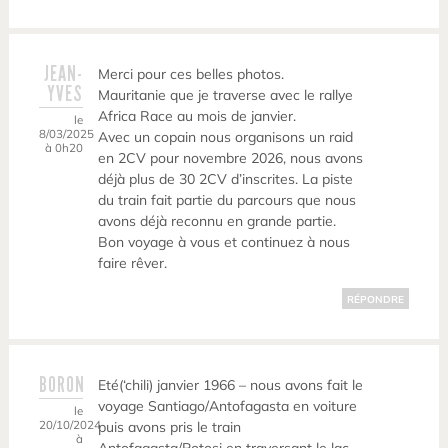
JEAN-
Merci pour ces belles photos.
YVES
Mauritanie que je traverse avec le rallye
Africa Race au mois de janvier.
le
8/03/2025
Avec un copain nous organisons un raid
à 0h20
en 2CV pour novembre 2026, nous avons
déjà plus de 30 2CV d’inscrites. La piste
du train fait partie du parcours que nous
avons déjà reconnu en grande partie.
Bon voyage à vous et continuez à nous
faire rêver.
RÉPONDRE
BORON
Eté(‘chili) janvier 1966 – nous avons fait le
voyage Santiago/Antofagasta en voiture
le
20/10/2024
puis avons pris le train
à