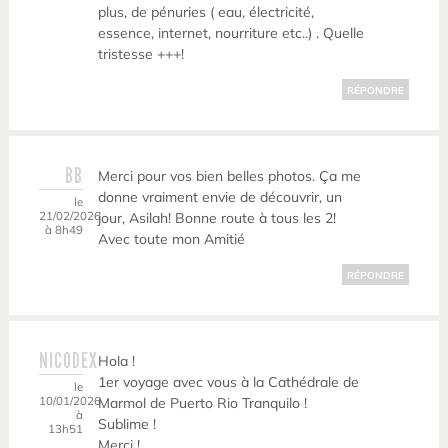
plus, de pénuries ( eau, électricité,
essence, internet, nourriture etc..) . Quelle
tristesse +++!
RÉPONDRE
BB
Merci pour vos bien belles photos. Ça me
donne vraiment envie de découvrir, un
le
21/02/2026
jour, Asilah! Bonne route à tous les 2!
à 8h49
Avec toute mon Amitié
RÉPONDRE
NICODEX
Hola !
1er voyage avec vous à la Cathédrale de
le
10/01/2026
Marmol de Puerto Rio Tranquilo !
à
Sublime !
13h51
Merci !