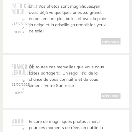
PATRICIA
oh!!!! Vos photos sont magnifiques,j’en
ROUGE
avais déjà vu quelques unes ,su grands
écrans encore plus belles et avec la pluie
le
21/02/2026
,la neige et la grisaille ça remplit les yeux
à
de soleil
18h07
RÉPONDRE
FRANÇOISE
Oh toutes ces merveilles que vous nous
LEROULLEY
faites partager!!!!! Un régal ! J’ai de la
chance de vous connaître et de vous
le
21/02/2026
aimer…. Votre Sanfroise
à
10h30
RÉPONDRE
ANNIE
Encore de magnifiques photos , merci
pour ces moments de rêve, on oublie la
le