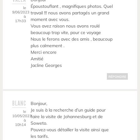
Époustouflant , magnifiques photos. Quel
le
9/06/2023
travail !!! nous avons partagés un grand
à
moment avec vous.
17h33
Vous avez raison nous avons roulé
beaucoup trop vite, pour ce voyage
Nous le ferons avec des amis , beaucoup
plus calmement .
Merci encore
Amitié
Jacline Georges
RÉPONDRE
BLANC
Bonjour,
Je suis à la recherche d’un guide pour
le
10/05/2023
faire la visite de Johannesburg et de
à
Soweto.
10h14
Pouvez-vous détailler la visite ainsi que
les tarifs.