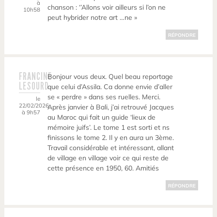
à
chanson : ‘’Allons voir ailleurs si l’on ne
10h58
peut hybrider notre art …ne »
RÉPONDRE
FRANCINE
Bonjour vous deux. Quel beau reportage
LESOURD
que celui d’Assila. Ca donne envie d’aller
se « perdre » dans ses ruelles. Merci.
le
22/02/2026
Après janvier à Bali, j’ai retrouvé Jacques
à 9h57
au Maroc qui fait un guide ‘lieux de
mémoire juifs’. Le tome 1 est sorti et ns
finissons le tome 2. Il y en aura un 3ème.
Travail considérable et intéressant, allant
de village en village voir ce qui reste de
cette présence en 1950, 60. Amitiés
RÉPONDRE