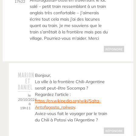
Antofagasta/Potosi en traversant le lac
17h22
salé – petit train ressemblant à un train
anglais très confortable – J’aimerais
écrire tout cela mais j’ai des lacunes
quant au train. Je me souviens que le
train s’arrêtait à la frontière mais pas du
village. Pourriez-vous m’aider. Merci
RÉPONDRE
MARION
Bonjour,
ET
La ville à la frontière Chili-Argentine
DANIEL
serait peut-être Socompa ?
Regardez l’article :
le
20/10/2024
https://en.wikipedia.org/wiki/Salta–
à
Antofagasta_railway
.
19h11
Aviez-vous fait le voyager par le train
du Chili à Potosi via l’Argentine ?
RÉPONDRE