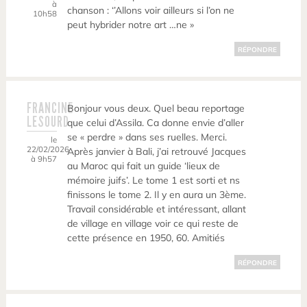
à
chanson : ‘’Allons voir ailleurs si l’on ne
10h58
peut hybrider notre art …ne »
RÉPONDRE
FRANCINE
Bonjour vous deux. Quel beau reportage
LESOURD
que celui d’Assila. Ca donne envie d’aller
se « perdre » dans ses ruelles. Merci.
le
22/02/2026
Après janvier à Bali, j’ai retrouvé Jacques
à 9h57
au Maroc qui fait un guide ‘lieux de
mémoire juifs’. Le tome 1 est sorti et ns
finissons le tome 2. Il y en aura un 3ème.
Travail considérable et intéressant, allant
de village en village voir ce qui reste de
cette présence en 1950, 60. Amitiés
RÉPONDRE