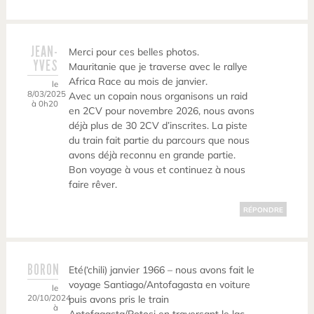
JEAN-
Merci pour ces belles photos.
YVES
Mauritanie que je traverse avec le rallye
Africa Race au mois de janvier.
le
8/03/2025
Avec un copain nous organisons un raid
à 0h20
en 2CV pour novembre 2026, nous avons
déjà plus de 30 2CV d’inscrites. La piste
du train fait partie du parcours que nous
avons déjà reconnu en grande partie.
Bon voyage à vous et continuez à nous
faire rêver.
RÉPONDRE
BORON
Eté(‘chili) janvier 1966 – nous avons fait le
voyage Santiago/Antofagasta en voiture
le
20/10/2024
puis avons pris le train
à