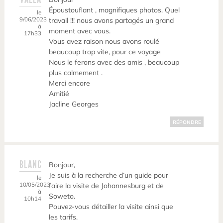
Époustouflant , magnifiques photos. Quel
le
9/06/2023
travail !!! nous avons partagés un grand
à
moment avec vous.
17h33
Vous avez raison nous avons roulé
beaucoup trop vite, pour ce voyage
Nous le ferons avec des amis , beaucoup
plus calmement .
Merci encore
Amitié
Jacline Georges
RÉPONDRE
BLANC
Bonjour,
Je suis à la recherche d’un guide pour
le
10/05/2023
faire la visite de Johannesburg et de
à
Soweto.
10h14
Pouvez-vous détailler la visite ainsi que
les tarifs.