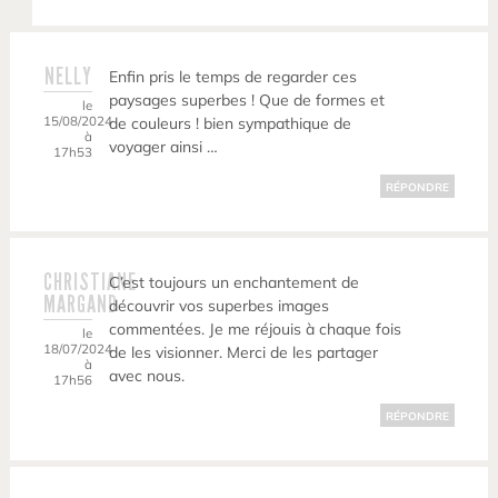
NELLY
Enfin pris le temps de regarder ces
paysages superbes ! Que de formes et
le
15/08/2024
de couleurs ! bien sympathique de
à
voyager ainsi …
17h53
RÉPONDRE
CHRISTIANE
C’est toujours un enchantement de
MARGAND
découvrir vos superbes images
commentées. Je me réjouis à chaque fois
le
18/07/2024
de les visionner. Merci de les partager
à
avec nous.
17h56
RÉPONDRE