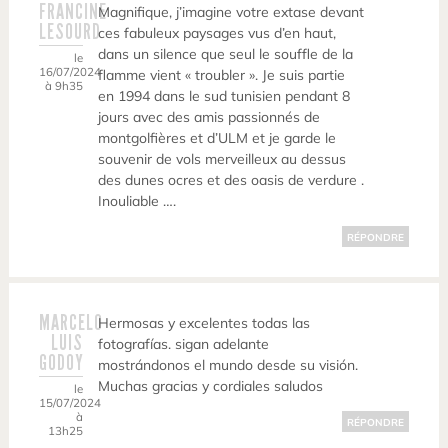
FRANCINE
Magnifique, j’imagine votre extase devant
LESOURD
ces fabuleux paysages vus d’en haut,
dans un silence que seul le souffle de la
le
16/07/2024
flamme vient « troubler ». Je suis partie
à 9h35
en 1994 dans le sud tunisien pendant 8
jours avec des amis passionnés de
montgolfières et d’ULM et je garde le
souvenir de vols merveilleux au dessus
des dunes ocres et des oasis de verdure .
Inouliable ….
RÉPONDRE
MARCELO
Hermosas y excelentes todas las
LUIS
fotografías. sigan adelante
GODOY
mostrándonos el mundo desde su visión.
Muchas gracias y cordiales saludos
le
15/07/2024
à
RÉPONDRE
13h25