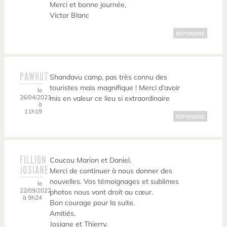
Merci et bonne journée,
Victor Blanc
RÉPONDRE
PAWHUT
Shandavu camp, pas très connu des
touristes mais magnifique ! Merci d’avoir
le
26/04/2023
mis en valeur ce lieu si extraordinaire
à
11h19
RÉPONDRE
FILLION
Coucou Marion et Daniel.
JOSIANE
Merci de continuer à nous donner des
nouvelles. Vos témoignages et sublimes
le
22/09/2022
photos nous vont droit au cœur.
à 9h24
Bon courage pour la suite.
Amitiés.
Josiane et Thierry.