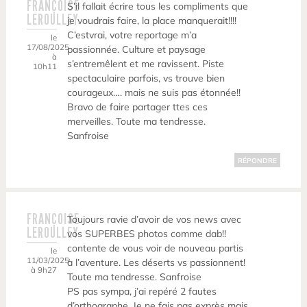
FRANÇOISE
S’il fallait écrire tous les compliments que
LEROULLEY
je voudrais faire, la place manquerait!!!!
C’estvrai, votre reportage m’a
le
17/08/2025
passionnée. Culture et paysage
à
s’entremêlent et me ravissent. Piste
10h11
spectaculaire parfois, vs trouve bien
courageux…. mais ne suis pas étonnée!!
Bravo de faire partager ttes ces
merveilles. Toute ma tendresse.
Sanfroise
RÉPONDRE
FRANÇOISE
Toujours ravie d’avoir de vos news avec
LEROULLEY
vos SUPERBES photos comme dab!!
contente de vous voir de nouveau partis
le
11/03/2025
à l’aventure. Les déserts vs passionnent!
à 9h27
Toute ma tendresse. Sanfroise
PS pas sympa, j’ai repéré 2 fautes
d’orthographe. Je ne fais pas exprès mais