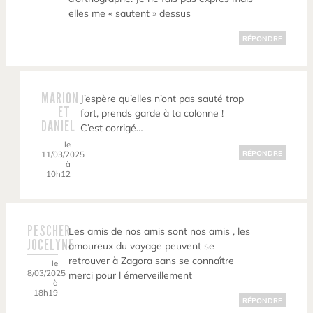
elles me « sautent » dessus
RÉPONDRE
MARION
J’espère qu’elles n’ont pas sauté trop
ET
fort, prends garde à ta colonne !
DANIEL
C’est corrigé…
le
11/03/2025
RÉPONDRE
à
10h12
PESCHER
Les amis de nos amis sont nos amis , les
JOCELYNE
amoureux du voyage peuvent se
retrouver à Zagora sans se connaître
le
8/03/2025
merci pour l émerveillement
à
18h19
RÉPONDRE