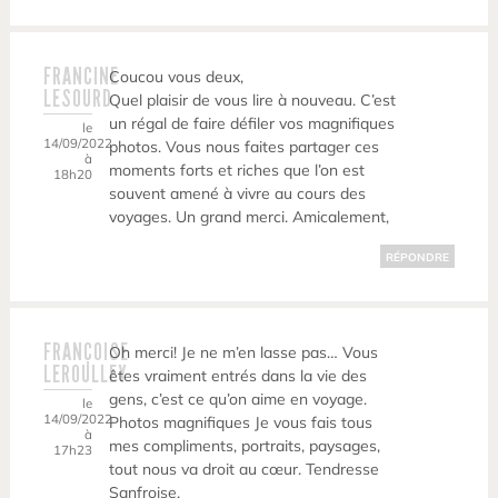
FRANCINE
Coucou vous deux,
LESOURD
Quel plaisir de vous lire à nouveau. C’est
un régal de faire défiler vos magnifiques
le
14/09/2022
photos. Vous nous faites partager ces
à
moments forts et riches que l’on est
18h20
souvent amené à vivre au cours des
voyages. Un grand merci. Amicalement,
RÉPONDRE
FRANÇOISE
Oh merci! Je ne m’en lasse pas… Vous
LEROULLEY
êtes vraiment entrés dans la vie des
gens, c’est ce qu’on aime en voyage.
le
14/09/2022
Photos magnifiques Je vous fais tous
à
mes compliments, portraits, paysages,
17h23
tout nous va droit au cœur. Tendresse
Sanfroise.