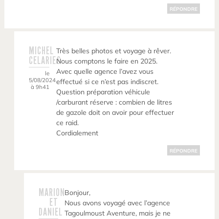
RÉPONDRE
MICHEL
Très belles photos et voyage à rêver.
CELARIES
Nous comptons le faire en 2025.
Avec quelle agence l’avez vous
le
5/08/2024
effectué si ce n’est pas indiscret.
à 9h41
Question préparation véhicule
/carburant réserve : combien de litres
de gazole doit on avoir pour effectuer
ce raid.
Cordialement
RÉPONDRE
MARION
Bonjour,
ET
Nous avons voyagé avec l’agence
DANIEL
Tagoulmoust Aventure, mais je ne