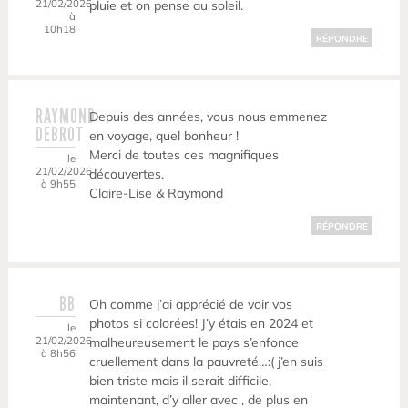
21/02/2026
pluie et on pense au soleil.
à
10h18
RÉPONDRE
RAYMOND
Depuis des années, vous nous emmenez
DEBROT
en voyage, quel bonheur !
Merci de toutes ces magnifiques
le
21/02/2026
découvertes.
à 9h55
Claire-Lise & Raymond
RÉPONDRE
BB
Oh comme j’ai apprécié de voir vos
photos si colorées! J’y étais en 2024 et
le
21/02/2026
malheureusement le pays s’enfonce
à 8h56
cruellement dans la pauvreté…:( j’en suis
bien triste mais il serait difficile,
maintenant, d’y aller avec , de plus en