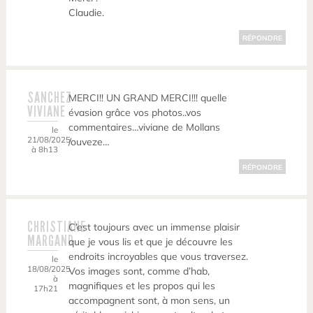
Claudie.
RÉPONDRE
SANCHEZ
MERCI!! UN GRAND MERCI!!! quelle
VIVIANE
évasion grâce vos photos..vos
commentaires…viviane de Mollans
le
21/08/2025
/ouveze…
à 8h13
RÉPONDRE
CHRISTIANE
C’est toujours avec un immense plaisir
MARGAND
que je vous lis et que je découvre les
endroits incroyables que vous traversez.
le
18/08/2025
Vos images sont, comme d’hab,
à
magnifiques et les propos qui les
17h21
accompagnent sont, à mon sens, un