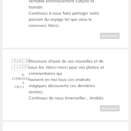
véritable enrichissement culturel et
humain.
Continuez à nous faire partager votre
passion du voyage tel que vous le
concevez. Merci.
RÉPONDRE
FRANCINE
Heureuse d’avoir de vos nouvelles et de
LESOURD
vous lire. Merci merci pour vos photos et
commentaires qui
le
17/08/2025
ravivent en moi tous ces endroits
à
magiques découverts ces dernières
14h11
années.
Continuez de nous émerveiller… Amitiés
RÉPONDRE