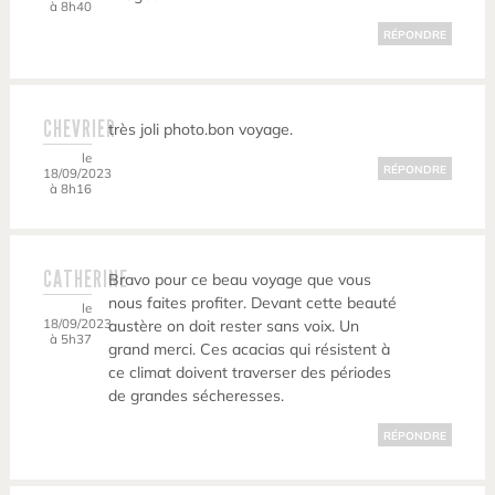
à 8h40
RÉPONDRE
CHEVRIER
très joli photo.bon voyage.
le
RÉPONDRE
18/09/2023
à 8h16
CATHERINE
Bravo pour ce beau voyage que vous
nous faites profiter. Devant cette beauté
le
18/09/2023
austère on doit rester sans voix. Un
à 5h37
grand merci. Ces acacias qui résistent à
ce climat doivent traverser des périodes
de grandes sécheresses.
RÉPONDRE