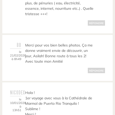
plus, de pénuries ( eau, électricité,
essence, internet, nourriture etc..) . Quelle
tristesse +++!
RÉPONDRE
BB
Merci pour vos bien belles photos. Ça me
donne vraiment envie de découvrir, un
le
21/02/2026
jour, Asilah! Bonne route à tous les 2!
à 8h49
Avec toute mon Amitié
RÉPONDRE
NICODEX
Hola !
1er voyage avec vous à la Cathédrale de
le
10/01/2026
Marmol de Puerto Rio Tranquilo !
à
Sublime !
13h51
Merci !