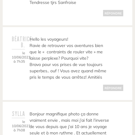
Tendresse tjrs Sanfroise
RÉPONDRE
BÉATRICE
Hello les voyageurs!
B.
Ravie de retrouver vos aventures bien
que le « contraints de rouler vite » me
le
10/06/2023
laisse perplexe? Pourquoi vite?
à 7h35
Bravo pour vos prises de vue toujours
superbes.. ouf ! Vous avez quand même
pris le temps de vous arrêtez! Amitiés
RÉPONDRE
SYLLA
Bonjour magnifique photo ça donne
vraiment envie , mais moi j’ai fait l’inverse
le
10/06/2023
de vous depuis que j’ai 10 ans je voyage
à 7h08
seule et à mon rythme . Et actuellement