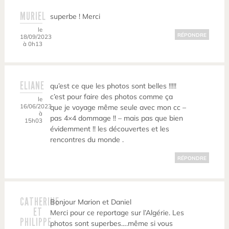
MURIEL
superbe ! Merci
le
RÉPONDRE
18/09/2023
à 0h13
ELIANE
qu’est ce que les photos sont belles !!!!!
c’est pour faire des photos comme ça
le
16/06/2023
que je voyage même seule avec mon cc –
à
pas 4×4 dommage !! – mais pas que bien
15h03
évidemment !! les découvertes et les
rencontres du monde .
RÉPONDRE
CATHERINE
Bonjour Marion et Daniel
ET
Merci pour ce reportage sur l’Algérie. Les
PHILIPPE
photos sont superbes….même si vous