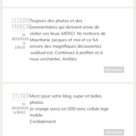
LESOURD
Toujours des photos et des
FRANCINE
commentaires qui donnent envie de
visiter ces lieux. MERCI. Ns rentrons de
le
8/03/2025
Mauritanie Jacques et moi et ce fut
à
encore des magnifiques découvertes
10h10
.sud/sud est. Continuez à profiter et à
nous enchanter. Amitiés
RÉPONDRE
SYLVAIN
Merci pour votre blog, super et belles
photos.
le
8/03/2025
Je voyage aussi en l200 avec cellule loge
à 8h52
mobile.
Cordialement
RÉPONDRE