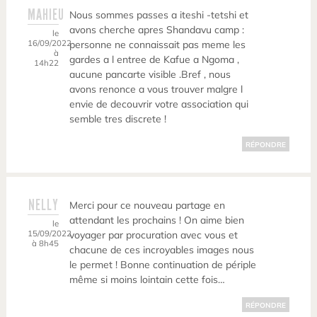
MAHIEU
Nous sommes passes a iteshi -tetshi et
avons cherche apres Shandavu camp :
le
16/09/2022
personne ne connaissait pas meme les
à
gardes a l entree de Kafue a Ngoma ,
14h22
aucune pancarte visible .Bref , nous
avons renonce a vous trouver malgre l
envie de decouvrir votre association qui
semble tres discrete !
RÉPONDRE
NELLY
Merci pour ce nouveau partage en
attendant les prochains ! On aime bien
le
15/09/2022
voyager par procuration avec vous et
à 8h45
chacune de ces incroyables images nous
le permet ! Bonne continuation de périple
même si moins lointain cette fois…
RÉPONDRE