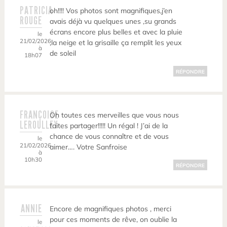
PATRICIA
oh!!!! Vos photos sont magnifiques,j’en
ROUGE
avais déjà vu quelques unes ,su grands
écrans encore plus belles et avec la pluie
le
21/02/2026
,la neige et la grisaille ça remplit les yeux
à
de soleil
18h07
RÉPONDRE
FRANÇOISE
Oh toutes ces merveilles que vous nous
LEROULLEY
faites partager!!!!! Un régal ! J’ai de la
chance de vous connaître et de vous
le
21/02/2026
aimer…. Votre Sanfroise
à
10h30
RÉPONDRE
ANNIE
Encore de magnifiques photos , merci
pour ces moments de rêve, on oublie la
le