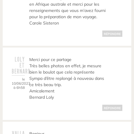
en Afrique australe et merci pour les
renseignements que vous m’avez fourni
pour la préparation de mon voyage.
Carole Sisteron
RÉPONDRE
LOLY
Merci pour ce partage
ET
Très belles photos en effet, je mesure
BERNARD
bien le boulot que cela représente
Sympa d’être replongé à nouveau dans
le
10/06/2023
ce très beau trip.
à 6h58
Amicalement
Bernard Loly
RÉPONDRE
VALLA
Bonjour