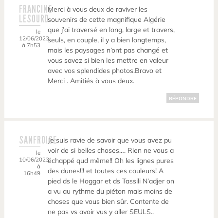
FRANCINE
Merci à vous deux de raviver les
LESOURD
souvenirs de cette magnifique Algérie
que j’ai traversé en long, large et travers,
le
12/06/2023
seuls, en couple, il y a bien longtemps,
à 7h53
mais les paysages n’ont pas changé et
vous savez si bien les mettre en valeur
avec vos splendides photos.Bravo et
Merci . Amitiés à vous deux.
RÉPONDRE
SANFROISE
Je suis ravie de savoir que vous avez pu
voir de si belles choses…. Rien ne vous a
le
10/06/2023
échappé qud même!! Oh les lignes pures
à
des dunes!!! et toutes ces couleurs! A
16h49
pied ds le Hoggar et ds Tassili N’adjer on
a vu au rythme du piéton mais moins de
choses que vous bien sûr. Contente de
ne pas vs avoir vus y aller SEULS..