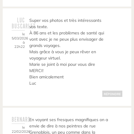
LUC
Super vos photos et très intéressants
BUSCARLET
vos texte.
À 86 ans et les problèmes de santé qui
le
5/03/2026
vont avec je ne peux plus envisager de
à
grands voyages.
22h22
Mais grâce à vous je peux rêver en
voyageur virtuel.
Marie se joint à moi pour vous dire
MERCI!
Bien amicalement
Luc
RÉPONDRE
BERNARD
En voyant ses fresques magnifiques on a
envie de dire à nos peintres de rue
le
22/02/2026
Grenoblois, un peu comme dans la