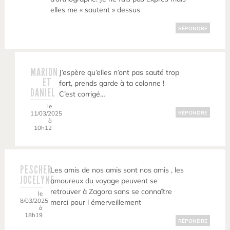
elles me « sautent » dessus
RÉPONDRE
MARION
J’espère qu’elles n’ont pas sauté trop
ET
fort, prends garde à ta colonne !
DANIEL
C’est corrigé…
le
11/03/2025
RÉPONDRE
à
10h12
PESCHER
Les amis de nos amis sont nos amis , les
JOCELYNE
amoureux du voyage peuvent se
retrouver à Zagora sans se connaître
le
8/03/2025
merci pour l émerveillement
à
18h19
RÉPONDRE