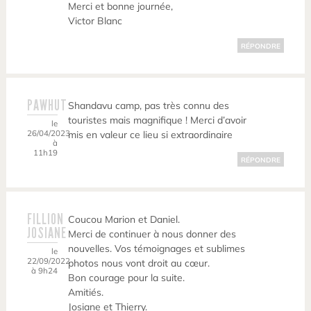
Merci et bonne journée,
Victor Blanc
RÉPONDRE
PAWHUT
Shandavu camp, pas très connu des
touristes mais magnifique ! Merci d’avoir
le
26/04/2023
mis en valeur ce lieu si extraordinaire
à
11h19
RÉPONDRE
FILLION
Coucou Marion et Daniel.
JOSIANE
Merci de continuer à nous donner des
nouvelles. Vos témoignages et sublimes
le
22/09/2022
photos nous vont droit au cœur.
à 9h24
Bon courage pour la suite.
Amitiés.
Josiane et Thierry.