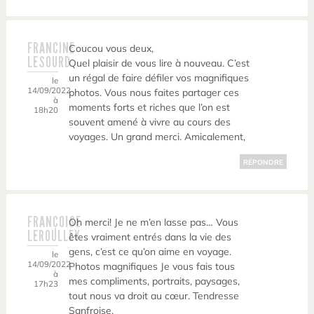
FRANCINE
Coucou vous deux,
LESOURD
Quel plaisir de vous lire à nouveau. C’est
un régal de faire défiler vos magnifiques
le
14/09/2022
photos. Vous nous faites partager ces
à
moments forts et riches que l’on est
18h20
souvent amené à vivre au cours des
voyages. Un grand merci. Amicalement,
RÉPONDRE
FRANÇOISE
Oh merci! Je ne m’en lasse pas… Vous
LEROULLEY
êtes vraiment entrés dans la vie des
gens, c’est ce qu’on aime en voyage.
le
14/09/2022
Photos magnifiques Je vous fais tous
à
mes compliments, portraits, paysages,
17h23
tout nous va droit au cœur. Tendresse
Sanfroise.