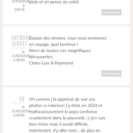
21/02/2026
pluie et on pense au soleil.
à
10h18
RÉPONDRE
RAYMOND
Depuis des années, vous nous emmenez
DEBROT
en voyage, quel bonheur !
Merci de toutes ces magnifiques
le
21/02/2026
découvertes.
à 9h55
Claire-Lise & Raymond
RÉPONDRE
BB
Oh comme j’ai apprécié de voir vos
photos si colorées! J’y étais en 2024 et
le
21/02/2026
malheureusement le pays s’enfonce
à 8h56
cruellement dans la pauvreté…:( j’en suis
bien triste mais il serait difficile,
maintenant, d’y aller avec , de plus en