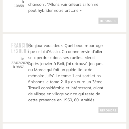
à
chanson : ‘’Allons voir ailleurs si l’on ne
10h58
peut hybrider notre art …ne »
RÉPONDRE
FRANCINE
Bonjour vous deux. Quel beau reportage
LESOURD
que celui d’Assila. Ca donne envie d’aller
se « perdre » dans ses ruelles. Merci.
le
22/02/2026
Après janvier à Bali, j’ai retrouvé Jacques
à 9h57
au Maroc qui fait un guide ‘lieux de
mémoire juifs’. Le tome 1 est sorti et ns
finissons le tome 2. Il y en aura un 3ème.
Travail considérable et intéressant, allant
de village en village voir ce qui reste de
cette présence en 1950, 60. Amitiés
RÉPONDRE