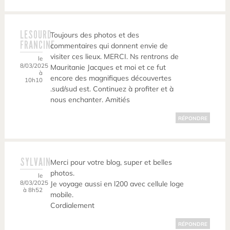
LESOURD
Toujours des photos et des
FRANCINE
commentaires qui donnent envie de
visiter ces lieux. MERCI. Ns rentrons de
le
8/03/2025
Mauritanie Jacques et moi et ce fut
à
encore des magnifiques découvertes
10h10
.sud/sud est. Continuez à profiter et à
nous enchanter. Amitiés
RÉPONDRE
SYLVAIN
Merci pour votre blog, super et belles
photos.
le
8/03/2025
Je voyage aussi en l200 avec cellule loge
à 8h52
mobile.
Cordialement
RÉPONDRE