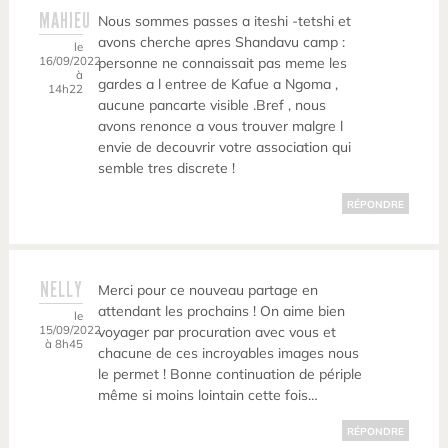
MAHIEU
Nous sommes passes a iteshi -tetshi et
avons cherche apres Shandavu camp :
le
16/09/2022
personne ne connaissait pas meme les
à
gardes a l entree de Kafue a Ngoma ,
14h22
aucune pancarte visible .Bref , nous
avons renonce a vous trouver malgre l
envie de decouvrir votre association qui
semble tres discrete !
RÉPONDRE
NELLY
Merci pour ce nouveau partage en
attendant les prochains ! On aime bien
le
15/09/2022
voyager par procuration avec vous et
à 8h45
chacune de ces incroyables images nous
le permet ! Bonne continuation de périple
même si moins lointain cette fois…
RÉPONDRE