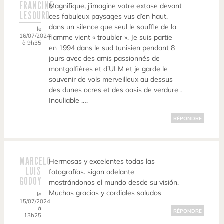
FRANCINE
Magnifique, j’imagine votre extase devant
LESOURD
ces fabuleux paysages vus d’en haut,
dans un silence que seul le souffle de la
le
16/07/2024
flamme vient « troubler ». Je suis partie
à 9h35
en 1994 dans le sud tunisien pendant 8
jours avec des amis passionnés de
montgolfières et d’ULM et je garde le
souvenir de vols merveilleux au dessus
des dunes ocres et des oasis de verdure .
Inouliable ….
RÉPONDRE
MARCELO
Hermosas y excelentes todas las
LUIS
fotografías. sigan adelante
GODOY
mostrándonos el mundo desde su visión.
Muchas gracias y cordiales saludos
le
15/07/2024
à
RÉPONDRE
13h25