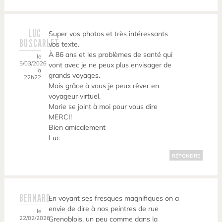
LUC
Super vos photos et très intéressants
BUSCARLET
vos texte.
À 86 ans et les problèmes de santé qui
le
5/03/2026
vont avec je ne peux plus envisager de
à
grands voyages.
22h22
Mais grâce à vous je peux rêver en
voyageur virtuel.
Marie se joint à moi pour vous dire
MERCI!
Bien amicalement
Luc
RÉPONDRE
BERNARD
En voyant ses fresques magnifiques on a
envie de dire à nos peintres de rue
le
22/02/2026
Grenoblois, un peu comme dans la