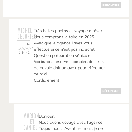
RÉPONDRE
MICHEL
Très belles photos et voyage à rêver.
CELARIES
Nous comptons le faire en 2025.
Avec quelle agence l’avez vous
le
5/08/2024
effectué si ce n’est pas indiscret.
à 9h41
Question préparation véhicule
/carburant réserve : combien de litres
de gazole doit on avoir pour effectuer
ce raid.
Cordialement
RÉPONDRE
MARION
Bonjour,
ET
Nous avons voyagé avec l’agence
DANIEL
Tagoulmoust Aventure, mais je ne