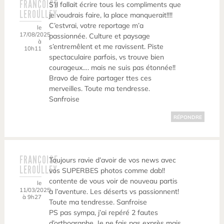
FRANÇOISE
S’il fallait écrire tous les compliments que
LEROULLEY
je voudrais faire, la place manquerait!!!!
C’estvrai, votre reportage m’a
le
17/08/2025
passionnée. Culture et paysage
à
s’entremêlent et me ravissent. Piste
10h11
spectaculaire parfois, vs trouve bien
courageux…. mais ne suis pas étonnée!!
Bravo de faire partager ttes ces
merveilles. Toute ma tendresse.
Sanfroise
RÉPONDRE
FRANÇOISE
Toujours ravie d’avoir de vos news avec
LEROULLEY
vos SUPERBES photos comme dab!!
contente de vous voir de nouveau partis
le
11/03/2025
à l’aventure. Les déserts vs passionnent!
à 9h27
Toute ma tendresse. Sanfroise
PS pas sympa, j’ai repéré 2 fautes
d’orthographe. Je ne fais pas exprès mais