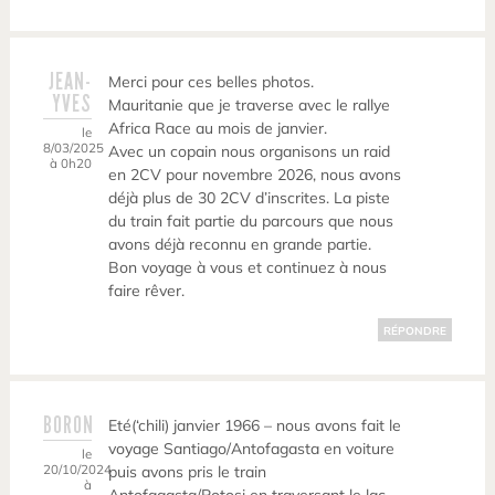
JEAN-
Merci pour ces belles photos.
YVES
Mauritanie que je traverse avec le rallye
Africa Race au mois de janvier.
le
8/03/2025
Avec un copain nous organisons un raid
à 0h20
en 2CV pour novembre 2026, nous avons
déjà plus de 30 2CV d’inscrites. La piste
du train fait partie du parcours que nous
avons déjà reconnu en grande partie.
Bon voyage à vous et continuez à nous
faire rêver.
RÉPONDRE
BORON
Eté(‘chili) janvier 1966 – nous avons fait le
voyage Santiago/Antofagasta en voiture
le
20/10/2024
puis avons pris le train
à