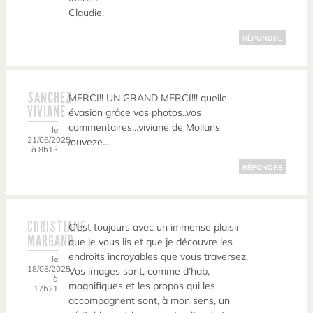
Claudie.
RÉPONDRE
SANCHEZ
MERCI!! UN GRAND MERCI!!! quelle
VIVIANE
évasion grâce vos photos..vos
commentaires…viviane de Mollans
le
21/08/2025
/ouveze…
à 8h13
RÉPONDRE
CHRISTIANE
C’est toujours avec un immense plaisir
MARGAND
que je vous lis et que je découvre les
endroits incroyables que vous traversez.
le
18/08/2025
Vos images sont, comme d’hab,
à
magnifiques et les propos qui les
17h21
accompagnent sont, à mon sens, un