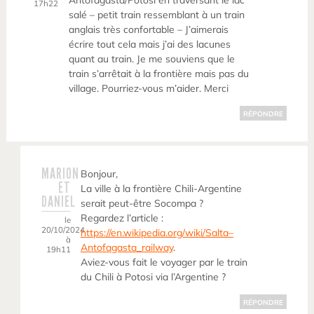
Antofagasta/Potosi en traversant le lac
17h22
salé – petit train ressemblant à un train
anglais très confortable – J’aimerais
écrire tout cela mais j’ai des lacunes
quant au train. Je me souviens que le
train s’arrêtait à la frontière mais pas du
village. Pourriez-vous m’aider. Merci
RÉPONDRE
MARION
Bonjour,
ET
La ville à la frontière Chili-Argentine
DANIEL
serait peut-être Socompa ?
Regardez l’article :
le
20/10/2024
https://en.wikipedia.org/wiki/Salta–
à
Antofagasta_railway
.
19h11
Aviez-vous fait le voyager par le train
du Chili à Potosi via l’Argentine ?
RÉPONDRE