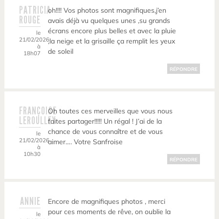
PATRICIA
oh!!!! Vos photos sont magnifiques,j’en
ROUGE
avais déjà vu quelques unes ,su grands
écrans encore plus belles et avec la pluie
le
21/02/2026
,la neige et la grisaille ça remplit les yeux
à
de soleil
18h07
RÉPONDRE
FRANÇOISE
Oh toutes ces merveilles que vous nous
LEROULLEY
faites partager!!!!! Un régal ! J’ai de la
chance de vous connaître et de vous
le
21/02/2026
aimer…. Votre Sanfroise
à
10h30
RÉPONDRE
ANNIE
Encore de magnifiques photos , merci
pour ces moments de rêve, on oublie la
le