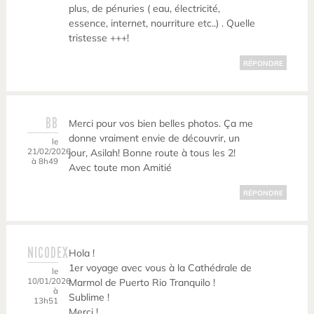
plus, de pénuries ( eau, électricité,
essence, internet, nourriture etc..) . Quelle
tristesse +++!
RÉPONDRE
BB
Merci pour vos bien belles photos. Ça me
donne vraiment envie de découvrir, un
le
21/02/2026
jour, Asilah! Bonne route à tous les 2!
à 8h49
Avec toute mon Amitié
RÉPONDRE
NICODEX
Hola !
1er voyage avec vous à la Cathédrale de
le
10/01/2026
Marmol de Puerto Rio Tranquilo !
à
Sublime !
13h51
Merci !