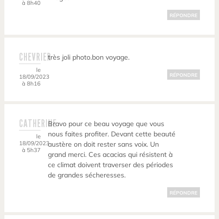
à 8h40
RÉPONDRE
CHEVRIER
très joli photo.bon voyage.
le
RÉPONDRE
18/09/2023
à 8h16
CATHERINE
Bravo pour ce beau voyage que vous
nous faites profiter. Devant cette beauté
le
18/09/2023
austère on doit rester sans voix. Un
à 5h37
grand merci. Ces acacias qui résistent à
ce climat doivent traverser des périodes
de grandes sécheresses.
RÉPONDRE