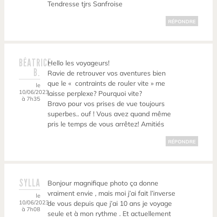
Tendresse tjrs Sanfroise
RÉPONDRE
BÉATRICE
Hello les voyageurs!
B.
Ravie de retrouver vos aventures bien
que le « contraints de rouler vite » me
le
10/06/2023
laisse perplexe? Pourquoi vite?
à 7h35
Bravo pour vos prises de vue toujours
superbes.. ouf ! Vous avez quand même
pris le temps de vous arrêtez! Amitiés
RÉPONDRE
SYLLA
Bonjour magnifique photo ça donne
vraiment envie , mais moi j’ai fait l’inverse
le
10/06/2023
de vous depuis que j’ai 10 ans je voyage
à 7h08
seule et à mon rythme . Et actuellement