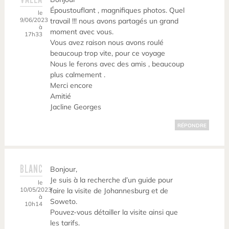
Époustouflant , magnifiques photos. Quel
le
9/06/2023
travail !!! nous avons partagés un grand
à
moment avec vous.
17h33
Vous avez raison nous avons roulé
beaucoup trop vite, pour ce voyage
Nous le ferons avec des amis , beaucoup
plus calmement .
Merci encore
Amitié
Jacline Georges
RÉPONDRE
BLANC
Bonjour,
Je suis à la recherche d’un guide pour
le
10/05/2023
faire la visite de Johannesburg et de
à
Soweto.
10h14
Pouvez-vous détailler la visite ainsi que
les tarifs.