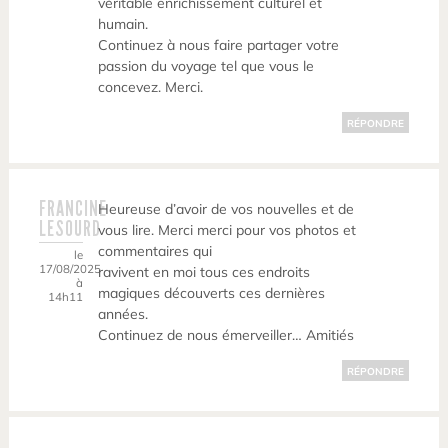
véritable enrichissement culturel et
humain.
Continuez à nous faire partager votre
passion du voyage tel que vous le
concevez. Merci.
RÉPONDRE
FRANCINE
Heureuse d’avoir de vos nouvelles et de
LESOURD
vous lire. Merci merci pour vos photos et
commentaires qui
le
17/08/2025
ravivent en moi tous ces endroits
à
magiques découverts ces dernières
14h11
années.
Continuez de nous émerveiller… Amitiés
RÉPONDRE