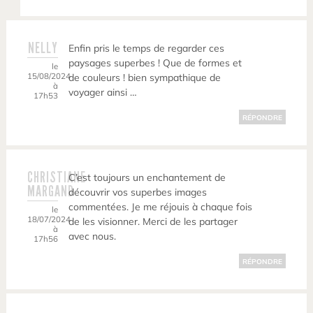
NELLY
Enfin pris le temps de regarder ces
paysages superbes ! Que de formes et
le
15/08/2024
de couleurs ! bien sympathique de
à
voyager ainsi …
17h53
RÉPONDRE
CHRISTIANE
C’est toujours un enchantement de
MARGAND
découvrir vos superbes images
commentées. Je me réjouis à chaque fois
le
18/07/2024
de les visionner. Merci de les partager
à
avec nous.
17h56
RÉPONDRE