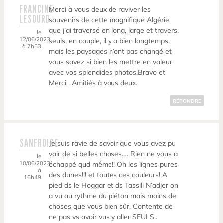
FRANCINE
Merci à vous deux de raviver les
LESOURD
souvenirs de cette magnifique Algérie
que j’ai traversé en long, large et travers,
le
12/06/2023
seuls, en couple, il y a bien longtemps,
à 7h53
mais les paysages n’ont pas changé et
vous savez si bien les mettre en valeur
avec vos splendides photos.Bravo et
Merci . Amitiés à vous deux.
RÉPONDRE
SANFROISE
Je suis ravie de savoir que vous avez pu
voir de si belles choses…. Rien ne vous a
le
10/06/2023
échappé qud même!! Oh les lignes pures
à
des dunes!!! et toutes ces couleurs! A
16h49
pied ds le Hoggar et ds Tassili N’adjer on
a vu au rythme du piéton mais moins de
choses que vous bien sûr. Contente de
ne pas vs avoir vus y aller SEULS..