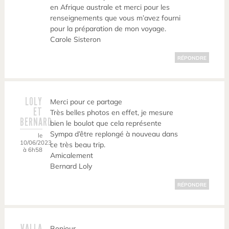
en Afrique australe et merci pour les
renseignements que vous m’avez fourni
pour la préparation de mon voyage.
Carole Sisteron
RÉPONDRE
LOLY
Merci pour ce partage
ET
Très belles photos en effet, je mesure
BERNARD
bien le boulot que cela représente
Sympa d’être replongé à nouveau dans
le
10/06/2023
ce très beau trip.
à 6h58
Amicalement
Bernard Loly
RÉPONDRE
VALLA
Bonjour