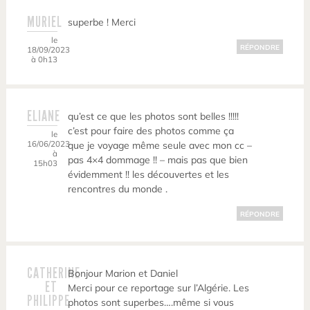
MURIEL
superbe ! Merci
le
RÉPONDRE
18/09/2023
à 0h13
ELIANE
qu’est ce que les photos sont belles !!!!!
c’est pour faire des photos comme ça
le
16/06/2023
que je voyage même seule avec mon cc –
à
pas 4×4 dommage !! – mais pas que bien
15h03
évidemment !! les découvertes et les
rencontres du monde .
RÉPONDRE
CATHERINE
Bonjour Marion et Daniel
ET
Merci pour ce reportage sur l’Algérie. Les
PHILIPPE
photos sont superbes….même si vous