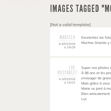
IMAGES TAGGED "M
[Not a valid template]
MARCELO
Excelentes las foto
Muchas Gracias y 
le 6/03/2026
à 15h39
LUC
Super vos photos e
BUSCARLET
À 86 ans et les pr
envisager de gran
le 5/03/2026
à 22h22
Mais grâce à vous 
Marie se joint à m
Bien amicalement
Luc