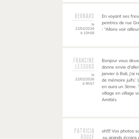
BERNARD
En voyant ses fres
peintres de rue G
le
22/02/2026
: ‘’Allons voir aill
à 10h58
FRANCINE
Bonjour vous deux.
LESOURD
donne envie d’aller
janvier à Bali, j’ai
le
22/02/2026
de mémoire juifs’. 
à 9h57
en aura un 3ème. Tr
village en village 
Amitiés
PATRICIA
oh!!!! Vos photos 
ROUGE
,su grands écrans e