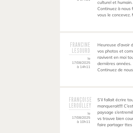
culturel et humain.
Continuez à nous f
vous le concevez. 
FRANCINE
Heureuse d’avoir d
LESOURD
vos photos et com
ravivent en moi to
le
17/08/2025
dernières années.
à 14h11
Continuez de nous
FRANÇOISE
S’il fallait écrire 
LEROULLEY
manquerait!!!! C’es
paysage s’entremêl
le
17/08/2025
vs trouve bien cou
à 10h11
faire partager tte