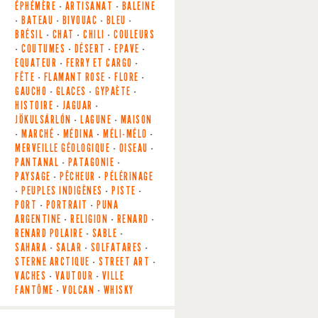
ÉPHÉMÈRE
-
ARTISANAT
-
BALEINE
-
BATEAU
-
BIVOUAC
-
BLEU
-
BRÉSIL
-
CHAT
-
CHILI
-
COULEURS
-
COUTUMES
-
DÉSERT
-
EPAVE
-
EQUATEUR
-
FERRY ET CARGO
-
FÊTE
-
FLAMANT ROSE
-
FLORE
-
GAUCHO
-
GLACES
-
GYPAÈTE
-
HISTOIRE
-
JAGUAR
-
JÖKULSÁRLÓN
-
LAGUNE
-
MAISON
-
MARCHÉ
-
MÉDINA
-
MÉLI-MÉLO
-
MERVEILLE GÉOLOGIQUE
-
OISEAU
-
PANTANAL
-
PATAGONIE
-
PAYSAGE
-
PÊCHEUR
-
PÉLÉRINAGE
-
PEUPLES INDIGÈNES
-
PISTE
-
PORT
-
PORTRAIT
-
PUNA
ARGENTINE
-
RELIGION
-
RENARD
-
RENARD POLAIRE
-
SABLE
-
SAHARA
-
SALAR
-
SOLFATARES
-
STERNE ARCTIQUE
-
STREET ART
-
VACHES
-
VAUTOUR
-
VILLE
FANTÔME
-
VOLCAN
-
WHISKY