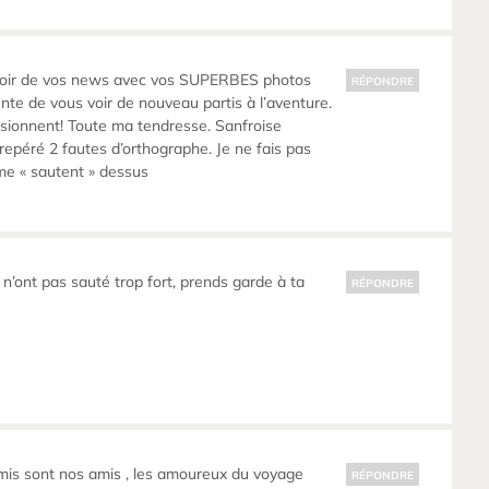
avoir de vos news avec vos SUPERBES photos
RÉPONDRE
te de vous voir de nouveau partis à l’aventure.
sionnent! Toute ma tendresse. Sanfroise
 repéré 2 fautes d’orthographe. Je ne fais pas
me « sautent » dessus
s n’ont pas sauté trop fort, prends garde à ta
RÉPONDRE
mis sont nos amis , les amoureux du voyage
RÉPONDRE