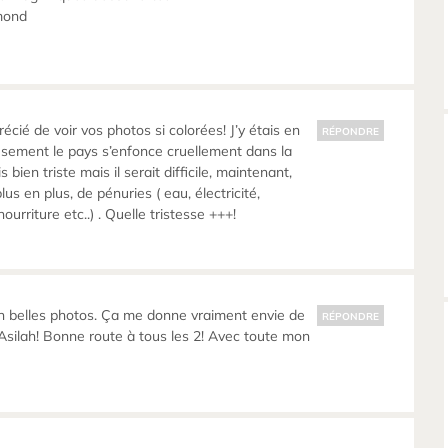
mond
cié de voir vos photos si colorées! J’y étais en
RÉPONDRE
sement le pays s’enfonce cruellement dans la
s bien triste mais il serait difficile, maintenant,
plus en plus, de pénuries ( eau, électricité,
ourriture etc..) . Quelle tristesse +++!
n belles photos. Ça me donne vraiment envie de
RÉPONDRE
, Asilah! Bonne route à tous les 2! Avec toute mon