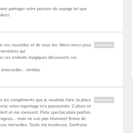
aire partager votre passion du voyage tel que
Merci.
e vos nouvelles et de vous lire. Merci merci pour
RÉPONDRE
mentaires qui
us ces endroits magiques découverts ces
 émerveiller… Amitiés
tous les compliments que je voudrais faire, la place
RÉPONDRE
tvrai, votre reportage m’a passionnée. Culture et
ent et me ravissent. Piste spectaculaire parfois,
rageux…. mais ne suis pas étonnée!! Bravo de
s ces merveilles. Toute ma tendresse. Sanfroise