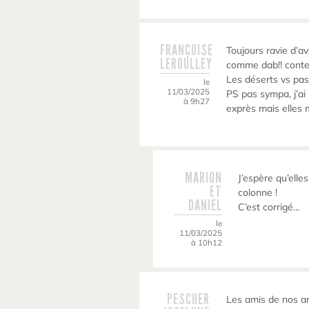
FRANÇOISE
Toujours ravie d’
LEROULLEY
comme dab!! conten
Les déserts vs pas
le
11/03/2025
PS pas sympa, j’ai
à 9h27
exprès mais elles 
MARION
J’espère qu’elle
ET
colonne !
DANIEL
C’est corrigé…
le
11/03/2025
à 10h12
PESCHER
Les amis de nos a