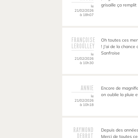
grisaille ça remplit
le
21/02/2026
à 18h07
FRANÇOISE
Oh toutes ces merve
LEROULLEY
! J’ai de la chanc
Sanfroise
le
21/02/2026
à 10h30
ANNIE
Encore de magnifi
on oublie la pluie e
le
21/02/2026
à 10h18
RAYMOND
Depuis des années
DEBROT
Merci de toutes c