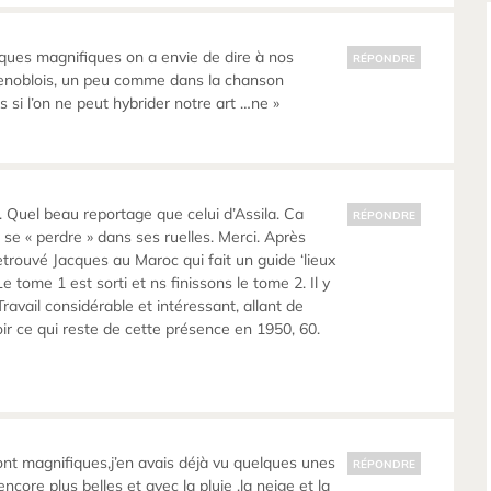
ques magnifiques on a envie de dire à nos
RÉPONDRE
renoblois, un peu comme dans la chanson
eurs si l’on ne peut hybrider notre art …ne »
 Quel beau reportage que celui d’Assila. Ca
RÉPONDRE
 se « perdre » dans ses ruelles. Merci. Après
 retrouvé Jacques au Maroc qui fait un guide ‘lieux
Le tome 1 est sorti et ns finissons le tome 2. Il y
avail considérable et intéressant, allant de
voir ce qui reste de cette présence en 1950, 60.
sont magnifiques,j’en avais déjà vu quelques unes
RÉPONDRE
ncore plus belles et avec la pluie ,la neige et la