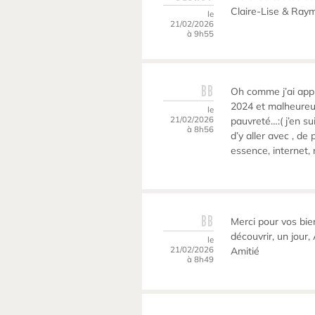
Claire-Lise & Ray
le
21/02/2026
à 9h55
BB
Oh comme j’ai appré
2024 et malheureu
le
21/02/2026
pauvreté…:( j’en sui
à 8h56
d’y aller avec , de 
essence, internet, n
BB
Merci pour vos bie
découvrir, un jour
le
21/02/2026
Amitié
à 8h49