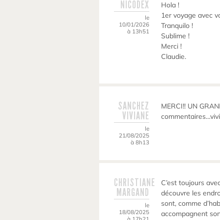
NICODEX
Hola !
1er voyage avec v
le
10/01/2026
Tranquilo !
à 13h51
Sublime !
Merci !
Claudie.
SANCHEZ
MERCI!! UN GRAND 
VIVIANE
commentaires…vivi
le
21/08/2025
à 8h13
CHRISTIANE
C’est toujours avec
MARGAND
découvre les endro
sont, comme d’hab,
le
18/08/2025
accompagnent sont
à 17h21