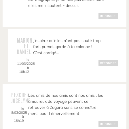
elles me « sautent » dessus
RÉPONDRE
MARION
J’espère qu’elles n’ont pas sauté trop
ET
fort, prends garde à ta colonne !
DANIEL
C’est corrigé…
le
11/03/2025
RÉPONDRE
à
10h12
PESCHER
Les amis de nos amis sont nos amis , les
JOCELYNE
amoureux du voyage peuvent se
retrouver à Zagora sans se connaître
le
8/03/2025
merci pour l émerveillement
à
18h19
RÉPONDRE