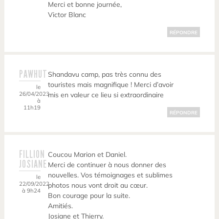
Merci et bonne journée,
Victor Blanc
RÉPONDRE
PAWHUT
Shandavu camp, pas très connu des
touristes mais magnifique ! Merci d’avoir
le
26/04/2023
mis en valeur ce lieu si extraordinaire
à
11h19
RÉPONDRE
FILLION
Coucou Marion et Daniel.
JOSIANE
Merci de continuer à nous donner des
nouvelles. Vos témoignages et sublimes
le
22/09/2022
photos nous vont droit au cœur.
à 9h24
Bon courage pour la suite.
Amitiés.
Josiane et Thierry.