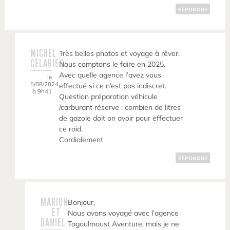
RÉPONDRE
MICHEL
Très belles photos et voyage à rêver.
CELARIES
Nous comptons le faire en 2025.
Avec quelle agence l’avez vous
le
5/08/2024
effectué si ce n’est pas indiscret.
à 9h41
Question préparation véhicule
/carburant réserve : combien de litres
de gazole doit on avoir pour effectuer
ce raid.
Cordialement
RÉPONDRE
MARION
Bonjour,
ET
Nous avons voyagé avec l’agence
DANIEL
Tagoulmoust Aventure, mais je ne