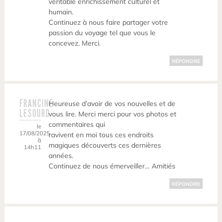
véritable enrichissement culturel et
humain.
Continuez à nous faire partager votre
passion du voyage tel que vous le
concevez. Merci.
RÉPONDRE
FRANCINE
Heureuse d’avoir de vos nouvelles et de
LESOURD
vous lire. Merci merci pour vos photos et
commentaires qui
le
17/08/2025
ravivent en moi tous ces endroits
à
magiques découverts ces dernières
14h11
années.
Continuez de nous émerveiller… Amitiés
RÉPONDRE