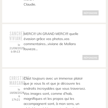
Claudie.
RÉPONDRE
SANCHEZ
MERCI!! UN GRAND MERCI!!! quelle
VIVIANE
évasion grâce vos photos..vos
commentaires…viviane de Mollans
le
21/08/2025
/ouveze…
à 8h13
RÉPONDRE
CHRISTIANE
C’est toujours avec un immense plaisir
MARGAND
que je vous lis et que je découvre les
endroits incroyables que vous traversez.
le
18/08/2025
Vos images sont, comme d’hab,
à
magnifiques et les propos qui les
17h21
accompagnent sont, à mon sens, un