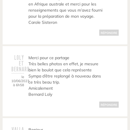
en Afrique australe et merci pour les
renseignements que vous m’avez fourni
pour la préparation de mon voyage.
Carole Sisteron
RÉPONDRE
LOLY
Merci pour ce partage
ET
Très belles photos en effet, je mesure
BERNARD
bien le boulot que cela représente
Sympa d’être replongé à nouveau dans
le
10/06/2023
ce très beau trip.
à 6h58
Amicalement
Bernard Loly
RÉPONDRE
VALLA
Bonjour