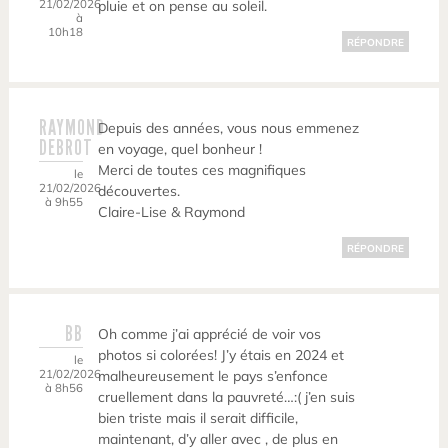
21/02/2026
pluie et on pense au soleil.
à
10h18
RÉPONDRE
RAYMOND
Depuis des années, vous nous emmenez
DEBROT
en voyage, quel bonheur !
Merci de toutes ces magnifiques
le
21/02/2026
découvertes.
à 9h55
Claire-Lise & Raymond
RÉPONDRE
BB
Oh comme j’ai apprécié de voir vos
photos si colorées! J’y étais en 2024 et
le
21/02/2026
malheureusement le pays s’enfonce
à 8h56
cruellement dans la pauvreté…:( j’en suis
bien triste mais il serait difficile,
maintenant, d’y aller avec , de plus en