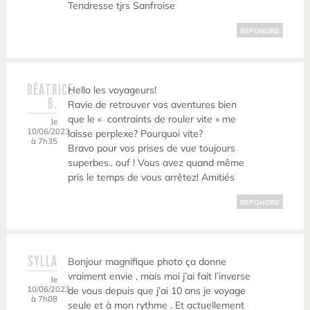
Tendresse tjrs Sanfroise
RÉPONDRE
BÉATRICE
Hello les voyageurs!
B.
Ravie de retrouver vos aventures bien
que le « contraints de rouler vite » me
le
10/06/2023
laisse perplexe? Pourquoi vite?
à 7h35
Bravo pour vos prises de vue toujours
superbes.. ouf ! Vous avez quand même
pris le temps de vous arrêtez! Amitiés
RÉPONDRE
SYLLA
Bonjour magnifique photo ça donne
vraiment envie , mais moi j’ai fait l’inverse
le
10/06/2023
de vous depuis que j’ai 10 ans je voyage
à 7h08
seule et à mon rythme . Et actuellement