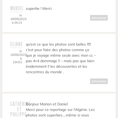
MURIEL
superbe ! Merci
le
RÉPONDRE
18/09/2023
à 0h13
ELIANE
qu’est ce que les photos sont belles !!!!!
c’est pour faire des photos comme ça
le
16/06/2023
que je voyage même seule avec mon cc –
à
pas 4×4 dommage !! – mais pas que bien
15h03
évidemment !! les découvertes et les
rencontres du monde .
RÉPONDRE
CATHERINE
Bonjour Marion et Daniel
ET
Merci pour ce reportage sur l’Algérie. Les
PHILIPPE
photos sont superbes….même si vous