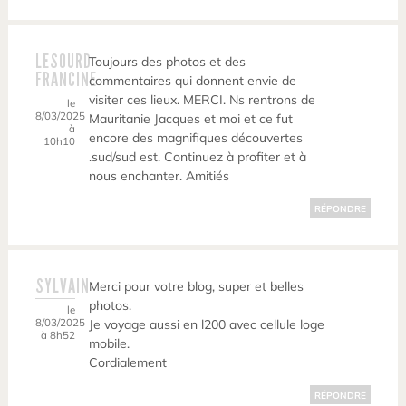
LESOURD
Toujours des photos et des
FRANCINE
commentaires qui donnent envie de
visiter ces lieux. MERCI. Ns rentrons de
le
8/03/2025
Mauritanie Jacques et moi et ce fut
à
encore des magnifiques découvertes
10h10
.sud/sud est. Continuez à profiter et à
nous enchanter. Amitiés
RÉPONDRE
SYLVAIN
Merci pour votre blog, super et belles
photos.
le
8/03/2025
Je voyage aussi en l200 avec cellule loge
à 8h52
mobile.
Cordialement
RÉPONDRE