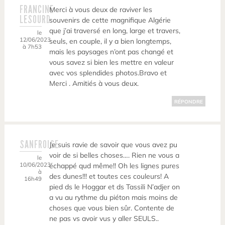
FRANCINE
Merci à vous deux de raviver les
LESOURD
souvenirs de cette magnifique Algérie
que j’ai traversé en long, large et travers,
le
12/06/2023
seuls, en couple, il y a bien longtemps,
à 7h53
mais les paysages n’ont pas changé et
vous savez si bien les mettre en valeur
avec vos splendides photos.Bravo et
Merci . Amitiés à vous deux.
RÉPONDRE
SANFROISE
Je suis ravie de savoir que vous avez pu
voir de si belles choses…. Rien ne vous a
le
10/06/2023
échappé qud même!! Oh les lignes pures
à
des dunes!!! et toutes ces couleurs! A
16h49
pied ds le Hoggar et ds Tassili N’adjer on
a vu au rythme du piéton mais moins de
choses que vous bien sûr. Contente de
ne pas vs avoir vus y aller SEULS..