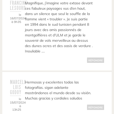
FRANCINE
Magnifique, j’imagine votre extase devant
LESOURD
ces fabuleux paysages vus d’en haut,
dans un silence que seul le souffle de la
le
16/07/2024
flamme vient « troubler ». Je suis partie
à 9h35
en 1994 dans le sud tunisien pendant 8
jours avec des amis passionnés de
montgolfières et d’ULM et je garde le
souvenir de vols merveilleux au dessus
des dunes ocres et des oasis de verdure .
Inouliable ….
RÉPONDRE
MARCELO
Hermosas y excelentes todas las
LUIS
fotografías. sigan adelante
GODOY
mostrándonos el mundo desde su visión.
Muchas gracias y cordiales saludos
le
15/07/2024
à
RÉPONDRE
13h25