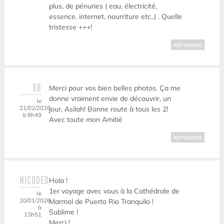
plus, de pénuries ( eau, électricité,
essence, internet, nourriture etc..) . Quelle
tristesse +++!
RÉPONDRE
BB
Merci pour vos bien belles photos. Ça me
donne vraiment envie de découvrir, un
le
21/02/2026
jour, Asilah! Bonne route à tous les 2!
à 8h49
Avec toute mon Amitié
RÉPONDRE
NICODEX
Hola !
1er voyage avec vous à la Cathédrale de
le
10/01/2026
Marmol de Puerto Rio Tranquilo !
à
Sublime !
13h51
Merci !