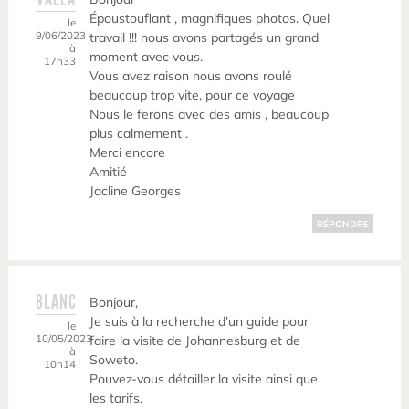
Époustouflant , magnifiques photos. Quel
le
9/06/2023
travail !!! nous avons partagés un grand
à
moment avec vous.
17h33
Vous avez raison nous avons roulé
beaucoup trop vite, pour ce voyage
Nous le ferons avec des amis , beaucoup
plus calmement .
Merci encore
Amitié
Jacline Georges
RÉPONDRE
BLANC
Bonjour,
Je suis à la recherche d’un guide pour
le
10/05/2023
faire la visite de Johannesburg et de
à
Soweto.
10h14
Pouvez-vous détailler la visite ainsi que
les tarifs.