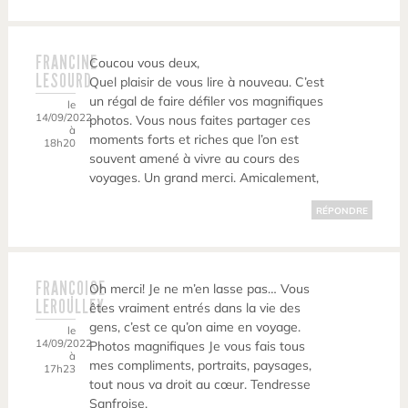
FRANCINE
Coucou vous deux,
LESOURD
Quel plaisir de vous lire à nouveau. C’est
un régal de faire défiler vos magnifiques
le
14/09/2022
photos. Vous nous faites partager ces
à
moments forts et riches que l’on est
18h20
souvent amené à vivre au cours des
voyages. Un grand merci. Amicalement,
RÉPONDRE
FRANÇOISE
Oh merci! Je ne m’en lasse pas… Vous
LEROULLEY
êtes vraiment entrés dans la vie des
gens, c’est ce qu’on aime en voyage.
le
14/09/2022
Photos magnifiques Je vous fais tous
à
mes compliments, portraits, paysages,
17h23
tout nous va droit au cœur. Tendresse
Sanfroise.