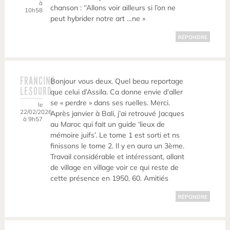
à
chanson : ‘’Allons voir ailleurs si l’on ne
10h58
peut hybrider notre art …ne »
RÉPONDRE
FRANCINE
Bonjour vous deux. Quel beau reportage
LESOURD
que celui d’Assila. Ca donne envie d’aller
se « perdre » dans ses ruelles. Merci.
le
22/02/2026
Après janvier à Bali, j’ai retrouvé Jacques
à 9h57
au Maroc qui fait un guide ‘lieux de
mémoire juifs’. Le tome 1 est sorti et ns
finissons le tome 2. Il y en aura un 3ème.
Travail considérable et intéressant, allant
de village en village voir ce qui reste de
cette présence en 1950, 60. Amitiés
RÉPONDRE