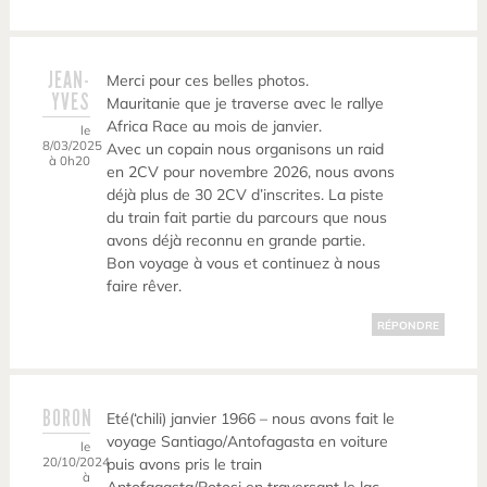
JEAN-
Merci pour ces belles photos.
YVES
Mauritanie que je traverse avec le rallye
Africa Race au mois de janvier.
le
8/03/2025
Avec un copain nous organisons un raid
à 0h20
en 2CV pour novembre 2026, nous avons
déjà plus de 30 2CV d’inscrites. La piste
du train fait partie du parcours que nous
avons déjà reconnu en grande partie.
Bon voyage à vous et continuez à nous
faire rêver.
RÉPONDRE
BORON
Eté(‘chili) janvier 1966 – nous avons fait le
voyage Santiago/Antofagasta en voiture
le
20/10/2024
puis avons pris le train
à