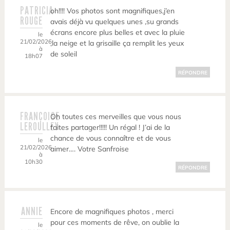
PATRICIA
oh!!!! Vos photos sont magnifiques,j’en
ROUGE
avais déjà vu quelques unes ,su grands
écrans encore plus belles et avec la pluie
le
21/02/2026
,la neige et la grisaille ça remplit les yeux
à
de soleil
18h07
RÉPONDRE
FRANÇOISE
Oh toutes ces merveilles que vous nous
LEROULLEY
faites partager!!!!! Un régal ! J’ai de la
chance de vous connaître et de vous
le
21/02/2026
aimer…. Votre Sanfroise
à
10h30
RÉPONDRE
ANNIE
Encore de magnifiques photos , merci
pour ces moments de rêve, on oublie la
le