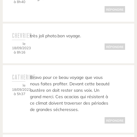
à 8h40
RÉPONDRE
CHEVRIER
très joli photo.bon voyage.
le
RÉPONDRE
18/09/2023
à 8h16
CATHERINE
Bravo pour ce beau voyage que vous
nous faites profiter. Devant cette beauté
le
18/09/2023
austère on doit rester sans voix. Un
à 5h37
grand merci. Ces acacias qui résistent à
ce climat doivent traverser des périodes
de grandes sécheresses.
RÉPONDRE