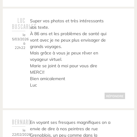
LUC
Super vos photos et très intéressants
BUSCARLET
vos texte.
À 86 ans et les problèmes de santé qui
le
5/03/2026
vont avec je ne peux plus envisager de
à
grands voyages.
22h22
Mais grâce à vous je peux rêver en
voyageur virtuel.
Marie se joint à moi pour vous dire
MERCI!
Bien amicalement
Luc
RÉPONDRE
BERNARD
En voyant ses fresques magnifiques on a
envie de dire à nos peintres de rue
le
22/02/2026
Grenoblois, un peu comme dans la