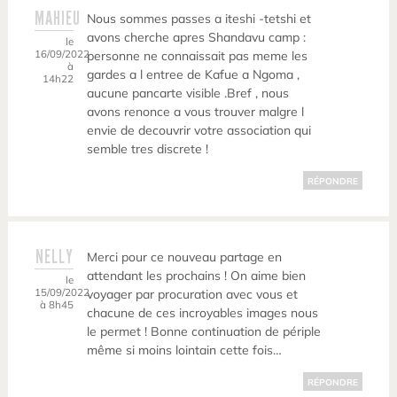
MAHIEU
Nous sommes passes a iteshi -tetshi et
avons cherche apres Shandavu camp :
le
16/09/2022
personne ne connaissait pas meme les
à
gardes a l entree de Kafue a Ngoma ,
14h22
aucune pancarte visible .Bref , nous
avons renonce a vous trouver malgre l
envie de decouvrir votre association qui
semble tres discrete !
RÉPONDRE
NELLY
Merci pour ce nouveau partage en
attendant les prochains ! On aime bien
le
15/09/2022
voyager par procuration avec vous et
à 8h45
chacune de ces incroyables images nous
le permet ! Bonne continuation de périple
même si moins lointain cette fois…
RÉPONDRE