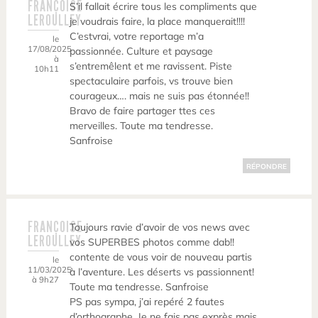
FRANÇOISE
S’il fallait écrire tous les compliments que
LEROULLEY
je voudrais faire, la place manquerait!!!!
C’estvrai, votre reportage m’a
le
17/08/2025
passionnée. Culture et paysage
à
s’entremêlent et me ravissent. Piste
10h11
spectaculaire parfois, vs trouve bien
courageux…. mais ne suis pas étonnée!!
Bravo de faire partager ttes ces
merveilles. Toute ma tendresse.
Sanfroise
RÉPONDRE
FRANÇOISE
Toujours ravie d’avoir de vos news avec
LEROULLEY
vos SUPERBES photos comme dab!!
contente de vous voir de nouveau partis
le
11/03/2025
à l’aventure. Les déserts vs passionnent!
à 9h27
Toute ma tendresse. Sanfroise
PS pas sympa, j’ai repéré 2 fautes
d’orthographe. Je ne fais pas exprès mais