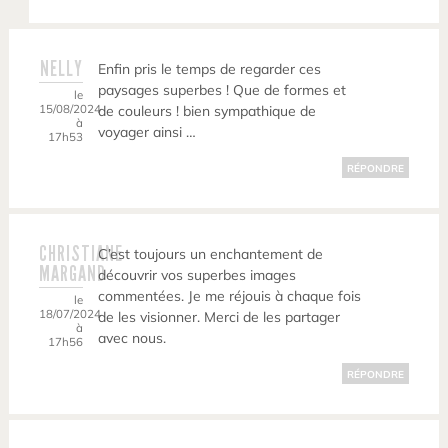
NELLY
Enfin pris le temps de regarder ces
paysages superbes ! Que de formes et
le
15/08/2024
de couleurs ! bien sympathique de
à
voyager ainsi …
17h53
RÉPONDRE
CHRISTIANE
C’est toujours un enchantement de
MARGAND
découvrir vos superbes images
commentées. Je me réjouis à chaque fois
le
18/07/2024
de les visionner. Merci de les partager
à
avec nous.
17h56
RÉPONDRE