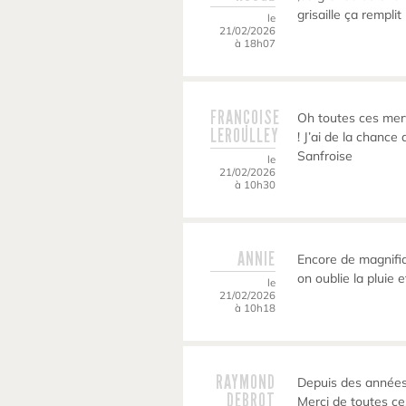
grisaille ça remplit
le
21/02/2026
à 18h07
FRANÇOISE
Oh toutes ces merve
LEROULLEY
! J’ai de la chanc
Sanfroise
le
21/02/2026
à 10h30
ANNIE
Encore de magnifi
on oublie la pluie e
le
21/02/2026
à 10h18
RAYMOND
Depuis des années
DEBROT
Merci de toutes c