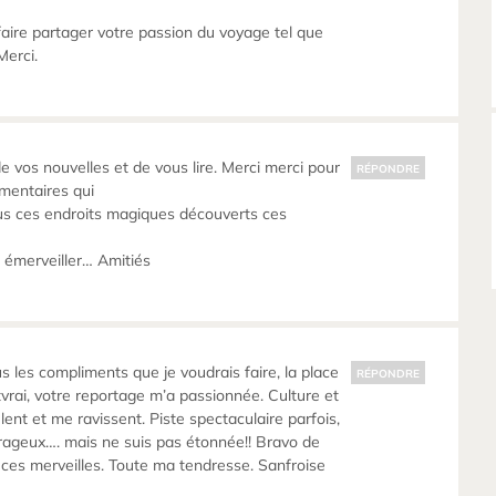
aire partager votre passion du voyage tel que
Merci.
e vos nouvelles et de vous lire. Merci merci pour
RÉPONDRE
mentaires qui
us ces endroits magiques découverts ces
 émerveiller… Amitiés
tous les compliments que je voudrais faire, la place
RÉPONDRE
tvrai, votre reportage m’a passionnée. Culture et
ent et me ravissent. Piste spectaculaire parfois,
rageux…. mais ne suis pas étonnée!! Bravo de
s ces merveilles. Toute ma tendresse. Sanfroise