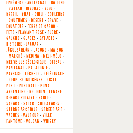
ÉPHÉMÈRE
-
ARTISANAT
-
BALEINE
-
BATEAU
-
BIVOUAC
-
BLEU
-
BRÉSIL
-
CHAT
-
CHILI
-
COULEURS
-
COUTUMES
-
DÉSERT
-
EPAVE
-
EQUATEUR
-
FERRY ET CARGO
-
FÊTE
-
FLAMANT ROSE
-
FLORE
-
GAUCHO
-
GLACES
-
GYPAÈTE
-
HISTOIRE
-
JAGUAR
-
JÖKULSÁRLÓN
-
LAGUNE
-
MAISON
-
MARCHÉ
-
MÉDINA
-
MÉLI-MÉLO
-
MERVEILLE GÉOLOGIQUE
-
OISEAU
-
PANTANAL
-
PATAGONIE
-
PAYSAGE
-
PÊCHEUR
-
PÉLÉRINAGE
-
PEUPLES INDIGÈNES
-
PISTE
-
PORT
-
PORTRAIT
-
PUNA
ARGENTINE
-
RELIGION
-
RENARD
-
RENARD POLAIRE
-
SABLE
-
SAHARA
-
SALAR
-
SOLFATARES
-
STERNE ARCTIQUE
-
STREET ART
-
VACHES
-
VAUTOUR
-
VILLE
FANTÔME
-
VOLCAN
-
WHISKY