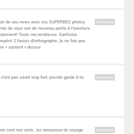
avoir de vos news avec vos SUPERBES photos
RÉPONDRE
te de vous voir de nouveau partis à l’aventure.
sionnent! Toute ma tendresse. Sanfroise
 repéré 2 fautes d’orthographe. Je ne fais pas
me « sautent » dessus
s n’ont pas sauté trop fort, prends garde à ta
RÉPONDRE
mis sont nos amis , les amoureux du voyage
RÉPONDRE