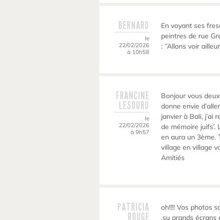
BERNARD
En voyant ses fres
peintres de rue G
le
22/02/2026
: ‘’Allons voir aill
à 10h58
FRANCINE
Bonjour vous deux.
LESOURD
donne envie d’aller
janvier à Bali, j’ai
le
22/02/2026
de mémoire juifs’. 
à 9h57
en aura un 3ème. Tr
village en village 
Amitiés
PATRICIA
oh!!!! Vos photos 
ROUGE
,su grands écrans e