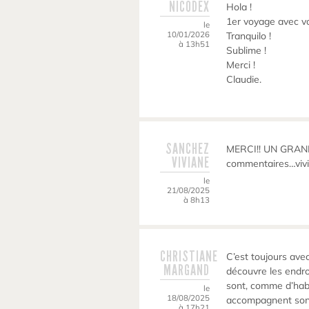
NICODEX
Hola !
1er voyage avec v
le
10/01/2026
Tranquilo !
à 13h51
Sublime !
Merci !
Claudie.
SANCHEZ
MERCI!! UN GRAND 
VIVIANE
commentaires…vivi
le
21/08/2025
à 8h13
CHRISTIANE
C’est toujours avec
MARGAND
découvre les endro
sont, comme d’hab,
le
18/08/2025
accompagnent sont
à 17h21