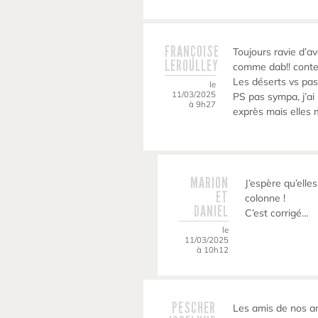
FRANÇOISE
Toujours ravie d’
LEROULLEY
comme dab!! conten
Les déserts vs pas
le
11/03/2025
PS pas sympa, j’ai
à 9h27
exprès mais elles 
MARION
J’espère qu’elle
ET
colonne !
DANIEL
C’est corrigé…
le
11/03/2025
à 10h12
PESCHER
Les amis de nos a