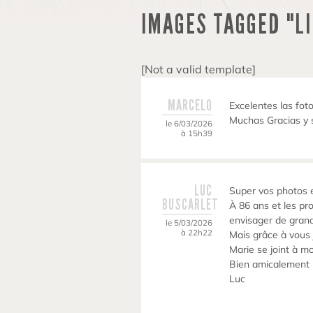
IMAGES TAGGED "L
[Not a valid template]
MARCELO
Excelentes las foto
Muchas Gracias y 
le 6/03/2026
à 15h39
LUC
Super vos photos e
BUSCARLET
À 86 ans et les pr
envisager de gran
le 5/03/2026
à 22h22
Mais grâce à vous 
Marie se joint à m
Bien amicalement
Luc