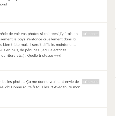
mond
cié de voir vos photos si colorées! J’y étais en
RÉPONDRE
sement le pays s’enfonce cruellement dans la
s bien triste mais il serait difficile, maintenant,
plus en plus, de pénuries ( eau, électricité,
ourriture etc..) . Quelle tristesse +++!
n belles photos. Ça me donne vraiment envie de
RÉPONDRE
, Asilah! Bonne route à tous les 2! Avec toute mon