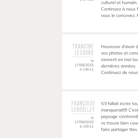
culturel et humain.
Continuez à nous f
vous le concevez. 
FRANCINE
Heureuse d’avoir d
LESOURD
vos photos et com
ravivent en moi to
le
17/08/2025
dernières années.
à 14h11
Continuez de nous
FRANÇOISE
S’il fallait écrire 
LEROULLEY
manquerait!!!! C’es
paysage s’entremêl
le
17/08/2025
vs trouve bien cou
à 10h11
faire partager tte