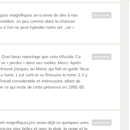
ques magnifiques on a envie de dire à nos
RÉPONDRE
renoblois, un peu comme dans la chanson
eurs si l’on ne peut hybrider notre art …ne »
 Quel beau reportage que celui d’Assila. Ca
RÉPONDRE
 se « perdre » dans ses ruelles. Merci. Après
 retrouvé Jacques au Maroc qui fait un guide ‘lieux
Le tome 1 est sorti et ns finissons le tome 2. Il y
avail considérable et intéressant, allant de
voir ce qui reste de cette présence en 1950, 60.
sont magnifiques,j’en avais déjà vu quelques unes
RÉPONDRE
ncore plus belles et avec la pluie ,la neige et la