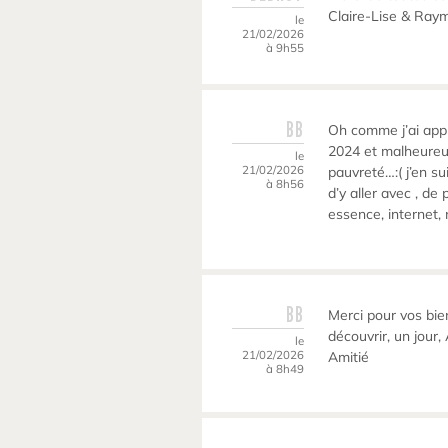
Claire-Lise & Ray
le
21/02/2026
à 9h55
BB
Oh comme j’ai appré
2024 et malheureu
le
21/02/2026
pauvreté…:( j’en sui
à 8h56
d’y aller avec , de 
essence, internet, n
BB
Merci pour vos bie
découvrir, un jour
le
21/02/2026
Amitié
à 8h49