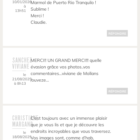
10/01/2026
Marmol de Puerto Rio Tranquilo !
à
Sublime !
13h51
Merci !
Claudie.
RÉPONDRE
SANCHEZ
MERCI!! UN GRAND MERCI!!! quelle
VIVIANE
évasion grâce vos photos..vos
commentaires…viviane de Mollans
le
21/08/2025
/ouveze…
à 8h13
RÉPONDRE
CHRISTIANE
C’est toujours avec un immense plaisir
MARGAND
que je vous lis et que je découvre les
endroits incroyables que vous traversez.
le
18/08/2025
Vos images sont, comme d’hab,