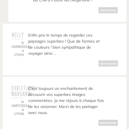
du Chili à Potosi via l’Argentine ?
RÉPONDRE
NELLY
Enfin pris le temps de regarder ces
paysages superbes ! Que de formes et
le
15/08/2024
de couleurs ! bien sympathique de
à
voyager ainsi …
17h53
RÉPONDRE
CHRISTIANE
C’est toujours un enchantement de
MARGAND
découvrir vos superbes images
commentées. Je me réjouis à chaque fois
le
18/07/2024
de les visionner. Merci de les partager
à
avec nous.
17h56
RÉPONDRE