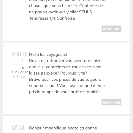
choses que vous bien sûr. Contente de
ne pas vs avoir vus y aller SEULS..
Tendresse tjrs Sanfroise
RÉPONDRE
BÉATRICE
Hello les voyageurs!
B.
Ravie de retrouver vos aventures bien
que le « contraints de rouler vite » me
le
10/06/2023
laisse perplexe? Pourquoi vite?
à 7h35
Bravo pour vos prises de vue toujours
superbes.. ouf ! Vous avez quand même
pris le temps de vous arrêtez! Amitiés
RÉPONDRE
SYLLA
Bonjour magnifique photo ça donne