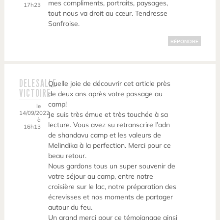
mes compliments, portraits, paysages,
17h23
tout nous va droit au cœur. Tendresse
Sanfroise.
RÉPONDRE
DELESALLE
Quelle joie de découvrir cet article près
VICTOIRE
de deux ans après votre passage au
camp!
le
14/09/2022
Je suis très émue et très touchée à sa
à
lecture. Vous avez su retranscrire l’adn
16h13
de shandavu camp et les valeurs de
Melindika à la perfection. Merci pour ce
beau retour.
Nous gardons tous un super souvenir de
votre séjour au camp, entre notre
croisière sur le lac, notre préparation des
écrevisses et nos moments de partager
autour du feu.
Un grand merci pour ce témoignage ainsi