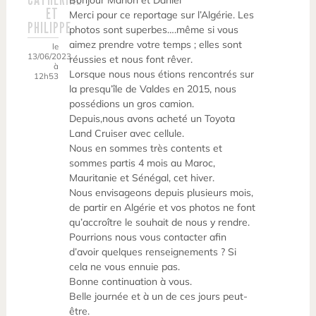
Bonjour Marion et Daniel
ET
Merci pour ce reportage sur l’Algérie. Les
PHILIPPE
photos sont superbes….même si vous
aimez prendre votre temps ; elles sont
le
13/06/2023
réussies et nous font rêver.
à
Lorsque nous nous étions rencontrés sur
12h53
la presqu’île de Valdes en 2015, nous
possédions un gros camion.
Depuis,nous avons acheté un Toyota
Land Cruiser avec cellule.
Nous en sommes très contents et
sommes partis 4 mois au Maroc,
Mauritanie et Sénégal, cet hiver.
Nous envisageons depuis plusieurs mois,
de partir en Algérie et vos photos ne font
qu’accroître le souhait de nous y rendre.
Pourrions nous vous contacter afin
d’avoir quelques renseignements ? Si
cela ne vous ennuie pas.
Bonne continuation à vous.
Belle journée et à un de ces jours peut-
être.