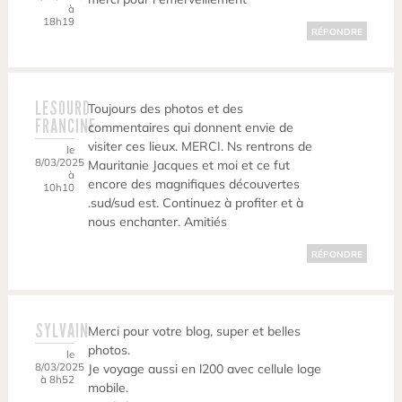
à
18h19
RÉPONDRE
LESOURD
Toujours des photos et des
FRANCINE
commentaires qui donnent envie de
visiter ces lieux. MERCI. Ns rentrons de
le
8/03/2025
Mauritanie Jacques et moi et ce fut
à
encore des magnifiques découvertes
10h10
.sud/sud est. Continuez à profiter et à
nous enchanter. Amitiés
RÉPONDRE
SYLVAIN
Merci pour votre blog, super et belles
photos.
le
8/03/2025
Je voyage aussi en l200 avec cellule loge
à 8h52
mobile.