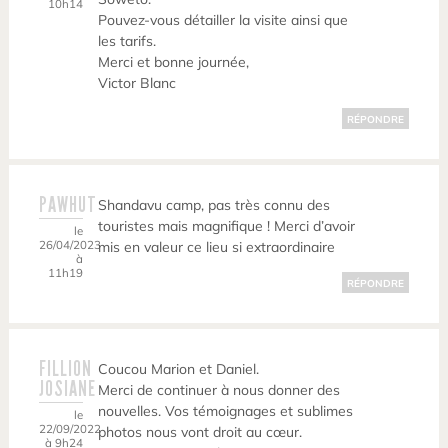
10h14
Pouvez-vous détailler la visite ainsi que
les tarifs.
Merci et bonne journée,
Victor Blanc
RÉPONDRE
PAWHUT
Shandavu camp, pas très connu des
touristes mais magnifique ! Merci d’avoir
le
26/04/2023
mis en valeur ce lieu si extraordinaire
à
11h19
RÉPONDRE
FILLION
Coucou Marion et Daniel.
JOSIANE
Merci de continuer à nous donner des
nouvelles. Vos témoignages et sublimes
le
22/09/2022
photos nous vont droit au cœur.
à 9h24