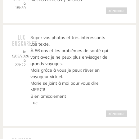
à
15h39
RÉPONDRE
LUC
Super vos photos et très intéressants
BUSCARLET
vos texte.
À 86 ans et les problèmes de santé qui
le
5/03/2026
vont avec je ne peux plus envisager de
à
grands voyages.
22h22
Mais grâce à vous je peux rêver en
voyageur virtuel.
Marie se joint à moi pour vous dire
MERCI!
Bien amicalement
Luc
RÉPONDRE