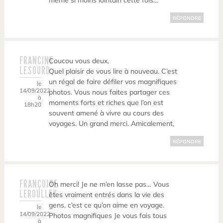
même si moins lointain cette fois…
RÉPONDRE
FRANCINE
Coucou vous deux,
LESOURD
Quel plaisir de vous lire à nouveau. C’est
un régal de faire défiler vos magnifiques
le
14/09/2022
photos. Vous nous faites partager ces
à
moments forts et riches que l’on est
18h20
souvent amené à vivre au cours des
voyages. Un grand merci. Amicalement,
RÉPONDRE
FRANÇOISE
Oh merci! Je ne m’en lasse pas… Vous
LEROULLEY
êtes vraiment entrés dans la vie des
gens, c’est ce qu’on aime en voyage.
le
14/09/2022
Photos magnifiques Je vous fais tous
à