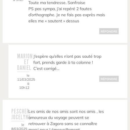
Toute ma tendresse. Sanfroise
PS pas sympa, j’ai repéré 2 fautes
d’orthographe. Je ne fais pas exprès mais
elles me « sautent » dessus
RÉPONDRE
MARION
J’espère qu’elles n’ont pas sauté trop
ET
fort, prends garde à ta colonne !
DANIEL
C’est corrigé…
le
11/03/2025
RÉPONDRE
à
10h12
PESCHER
Les amis de nos amis sont nos amis , les
JOCELYNE
amoureux du voyage peuvent se
retrouver à Zagora sans se connaître
le
8/03/2025
merci pour l émerveillement