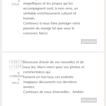
à
magnifiques et les propos qui les
17h21
accompagnent sont, à mon sens, un
véritable enrichissement culturel et
humain.
Continuez à nous faire partager votre
passion du voyage tel que vous le
concevez. Merci.
RÉPONDRE
FRANCINE
Heureuse d’avoir de vos nouvelles et de
LESOURD
vous lire. Merci merci pour vos photos et
commentaires qui
le
17/08/2025
ravivent en moi tous ces endroits
à
magiques découverts ces dernières
14h11
années.
Continuez de nous émerveiller… Amitiés
RÉPONDRE