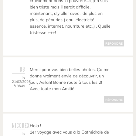
cruellement dans la pauvreté…:( j’en suis
bien triste mais il serait difficile,
maintenant, d’y aller avec , de plus en
plus, de pénuries ( eau, électricité,
essence, internet, nourriture etc..) . Quelle
tristesse +++!
RÉPONDRE
BB
Merci pour vos bien belles photos. Ça me
donne vraiment envie de découvrir, un
le
21/02/2026
jour, Asilah! Bonne route à tous les 2!
à 8h49
Avec toute mon Amitié
RÉPONDRE
NICODEX
Hola !
1er voyage avec vous à la Cathédrale de
le