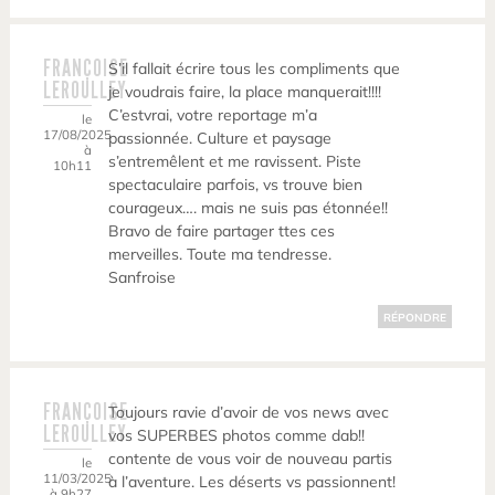
FRANÇOISE
S’il fallait écrire tous les compliments que
LEROULLEY
je voudrais faire, la place manquerait!!!!
C’estvrai, votre reportage m’a
le
17/08/2025
passionnée. Culture et paysage
à
s’entremêlent et me ravissent. Piste
10h11
spectaculaire parfois, vs trouve bien
courageux…. mais ne suis pas étonnée!!
Bravo de faire partager ttes ces
merveilles. Toute ma tendresse.
Sanfroise
RÉPONDRE
FRANÇOISE
Toujours ravie d’avoir de vos news avec
LEROULLEY
vos SUPERBES photos comme dab!!
contente de vous voir de nouveau partis
le
11/03/2025
à l’aventure. Les déserts vs passionnent!
à 9h27