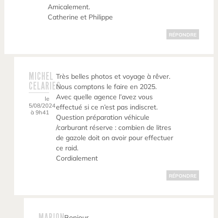
Amicalement.
Catherine et Philippe
RÉPONDRE
MICHEL
Très belles photos et voyage à rêver.
CELARIES
Nous comptons le faire en 2025.
Avec quelle agence l’avez vous
le
5/08/2024
effectué si ce n’est pas indiscret.
à 9h41
Question préparation véhicule
/carburant réserve : combien de litres
de gazole doit on avoir pour effectuer
ce raid.
Cordialement
RÉPONDRE
MARION
Bonjour,