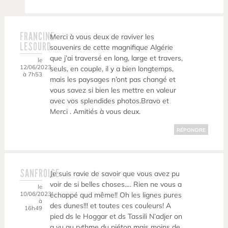
FRANCINE
Merci à vous deux de raviver les
LESOURD
souvenirs de cette magnifique Algérie
que j’ai traversé en long, large et travers,
le
12/06/2023
seuls, en couple, il y a bien longtemps,
à 7h53
mais les paysages n’ont pas changé et
vous savez si bien les mettre en valeur
avec vos splendides photos.Bravo et
Merci . Amitiés à vous deux.
RÉPONDRE
SANFROISE
Je suis ravie de savoir que vous avez pu
voir de si belles choses…. Rien ne vous a
le
10/06/2023
échappé qud même!! Oh les lignes pures
à
des dunes!!! et toutes ces couleurs! A
16h49
pied ds le Hoggar et ds Tassili N’adjer on
a vu au rythme du piéton mais moins de