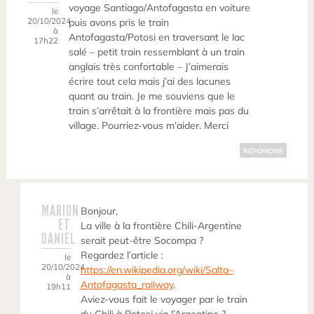
voyage Santiago/Antofagasta en voiture
le
20/10/2024
puis avons pris le train
à
Antofagasta/Potosi en traversant le lac
17h22
salé – petit train ressemblant à un train
anglais très confortable – J’aimerais
écrire tout cela mais j’ai des lacunes
quant au train. Je me souviens que le
train s’arrêtait à la frontière mais pas du
village. Pourriez-vous m’aider. Merci
RÉPONDRE
MARION
Bonjour,
ET
La ville à la frontière Chili-Argentine
DANIEL
serait peut-être Socompa ?
Regardez l’article :
le
20/10/2024
https://en.wikipedia.org/wiki/Salta–
à
Antofagasta_railway
.
19h11
Aviez-vous fait le voyager par le train