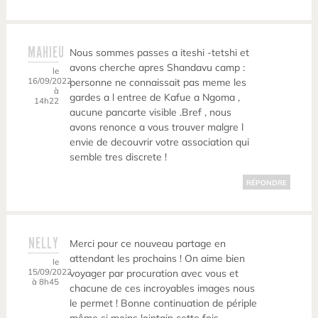
MAHIEU
Nous sommes passes a iteshi -tetshi et
avons cherche apres Shandavu camp :
le
16/09/2022
personne ne connaissait pas meme les
à
gardes a l entree de Kafue a Ngoma ,
14h22
aucune pancarte visible .Bref , nous
avons renonce a vous trouver malgre l
envie de decouvrir votre association qui
semble tres discrete !
RÉPONDRE
NELLY
Merci pour ce nouveau partage en
attendant les prochains ! On aime bien
le
15/09/2022
voyager par procuration avec vous et
à 8h45
chacune de ces incroyables images nous
le permet ! Bonne continuation de périple