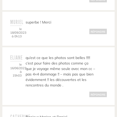
MURIEL
superbe ! Merci
le
RÉPONDRE
18/09/2023
à 0h13
ELIANE
qu’est ce que les photos sont belles !!!!!
c’est pour faire des photos comme ça
le
16/06/2023
que je voyage même seule avec mon cc –
à
pas 4×4 dommage !! – mais pas que bien
15h03
évidemment !! les découvertes et les
rencontres du monde .
RÉPONDRE
CATHERINE