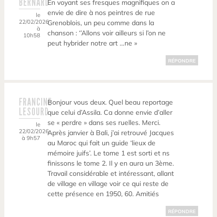
BERNARD
En voyant ses fresques magnifiques on a
envie de dire à nos peintres de rue
le
22/02/2026
Grenoblois, un peu comme dans la
à
chanson : ‘’Allons voir ailleurs si l’on ne
10h58
peut hybrider notre art …ne »
RÉPONDRE
FRANCINE
Bonjour vous deux. Quel beau reportage
LESOURD
que celui d’Assila. Ca donne envie d’aller
se « perdre » dans ses ruelles. Merci.
le
22/02/2026
Après janvier à Bali, j’ai retrouvé Jacques
à 9h57
au Maroc qui fait un guide ‘lieux de
mémoire juifs’. Le tome 1 est sorti et ns
finissons le tome 2. Il y en aura un 3ème.
Travail considérable et intéressant, allant
de village en village voir ce qui reste de
cette présence en 1950, 60. Amitiés
RÉPONDRE