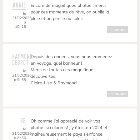
ANNIE
Encore de magnifiques photos , merci
pour ces moments de rêve, on oublie la
le
21/02/2026
pluie et on pense au soleil.
à
10h18
RÉPONDRE
RAYMOND
Depuis des années, vous nous emmenez
DEBROT
en voyage, quel bonheur !
Merci de toutes ces magnifiques
le
21/02/2026
découvertes.
à 9h55
Claire-Lise & Raymond
RÉPONDRE
BB
Oh comme j’ai apprécié de voir vos
photos si colorées! J’y étais en 2024 et
le
21/02/2026
malheureusement le pays s’enfonce
à 8h56