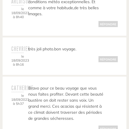
ARLUISON
conditions météo exceptionnelles. Et
comme à votre habitude,de très belles
le
18/09/2023
images.
à 8h40
RÉPONDRE
CHEVRIER
très joli photo.bon voyage.
le
RÉPONDRE
18/09/2023
à 8h16
CATHERINE
Bravo pour ce beau voyage que vous
nous faites profiter. Devant cette beauté
le
18/09/2023
austère on doit rester sans voix. Un
à 5h37
grand merci. Ces acacias qui résistent à
ce climat doivent traverser des périodes
de grandes sécheresses.
RÉPONDRE