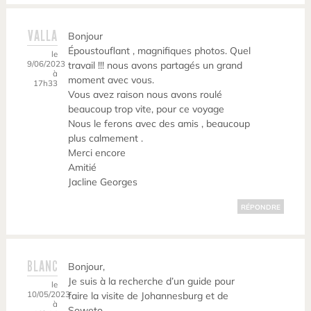
VALLA
Bonjour
Époustouflant , magnifiques photos. Quel
le
9/06/2023
travail !!! nous avons partagés un grand
à
moment avec vous.
17h33
Vous avez raison nous avons roulé
beaucoup trop vite, pour ce voyage
Nous le ferons avec des amis , beaucoup
plus calmement .
Merci encore
Amitié
Jacline Georges
RÉPONDRE
BLANC
Bonjour,
Je suis à la recherche d’un guide pour
le
10/05/2023
faire la visite de Johannesburg et de
à
Soweto.