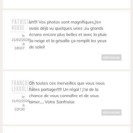
PATRICIA
oh!!!! Vos photos sont magnifiques,j’en
ROUGE
avais déjà vu quelques unes ,su grands
écrans encore plus belles et avec la pluie
le
21/02/2026
,la neige et la grisaille ça remplit les yeux
à
de soleil
18h07
RÉPONDRE
FRANÇOISE
Oh toutes ces merveilles que vous nous
LEROULLEY
faites partager!!!!! Un régal ! J’ai de la
chance de vous connaître et de vous
le
21/02/2026
aimer…. Votre Sanfroise
à
10h30
RÉPONDRE