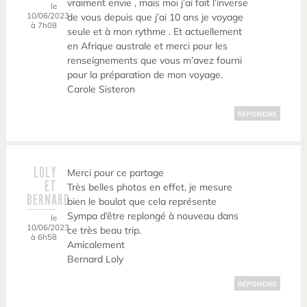
vraiment envie , mais moi j’ai fait l’inverse
le
10/06/2023
de vous depuis que j’ai 10 ans je voyage
à 7h08
seule et à mon rythme . Et actuellement
en Afrique australe et merci pour les
renseignements que vous m’avez fourni
pour la préparation de mon voyage.
Carole Sisteron
RÉPONDRE
LOLY
Merci pour ce partage
ET
Très belles photos en effet, je mesure
BERNARD
bien le boulot que cela représente
Sympa d’être replongé à nouveau dans
le
10/06/2023
ce très beau trip.
à 6h58
Amicalement
Bernard Loly
RÉPONDRE