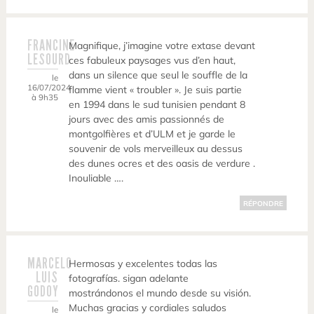
FRANCINE
Magnifique, j’imagine votre extase devant
LESOURD
ces fabuleux paysages vus d’en haut,
dans un silence que seul le souffle de la
le
16/07/2024
flamme vient « troubler ». Je suis partie
à 9h35
en 1994 dans le sud tunisien pendant 8
jours avec des amis passionnés de
montgolfières et d’ULM et je garde le
souvenir de vols merveilleux au dessus
des dunes ocres et des oasis de verdure .
Inouliable ….
RÉPONDRE
MARCELO
Hermosas y excelentes todas las
LUIS
fotografías. sigan adelante
GODOY
mostrándonos el mundo desde su visión.
Muchas gracias y cordiales saludos
le