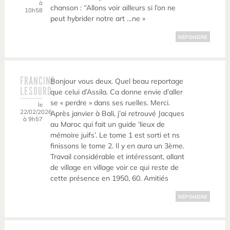
à
chanson : ‘’Allons voir ailleurs si l’on ne
10h58
peut hybrider notre art …ne »
RÉPONDRE
FRANCINE
Bonjour vous deux. Quel beau reportage
LESOURD
que celui d’Assila. Ca donne envie d’aller
se « perdre » dans ses ruelles. Merci.
le
22/02/2026
Après janvier à Bali, j’ai retrouvé Jacques
à 9h57
au Maroc qui fait un guide ‘lieux de
mémoire juifs’. Le tome 1 est sorti et ns
finissons le tome 2. Il y en aura un 3ème.
Travail considérable et intéressant, allant
de village en village voir ce qui reste de
cette présence en 1950, 60. Amitiés
RÉPONDRE