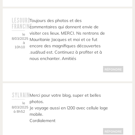
LESOURD
Toujours des photos et des
FRANCINE
commentaires qui donnent envie de
visiter ces lieux. MERCI. Ns rentrons de
le
8/03/2025
Mauritanie Jacques et moi et ce fut
à
encore des magnifiques découvertes
10h10
.sud/sud est. Continuez à profiter et à
nous enchanter. Amitiés
RÉPONDRE
SYLVAIN
Merci pour votre blog, super et belles
photos.
le
8/03/2025
Je voyage aussi en l200 avec cellule loge
à 8h52
mobile.
Cordialement
RÉPONDRE