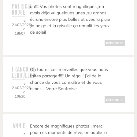
PATRICIA
oh!!!! Vos photos sont magnifiques,j’en
ROUGE
avais déjà vu quelques unes ,su grands
écrans encore plus belles et avec la pluie
le
21/02/2026
,la neige et la grisaille ça remplit les yeux
à
de soleil
18h07
RÉPONDRE
FRANÇOISE
Oh toutes ces merveilles que vous nous
LEROULLEY
faites partager!!!!! Un régal ! J’ai de la
chance de vous connaître et de vous
le
21/02/2026
aimer…. Votre Sanfroise
à
10h30
RÉPONDRE
ANNIE
Encore de magnifiques photos , merci
pour ces moments de rêve, on oublie la
le