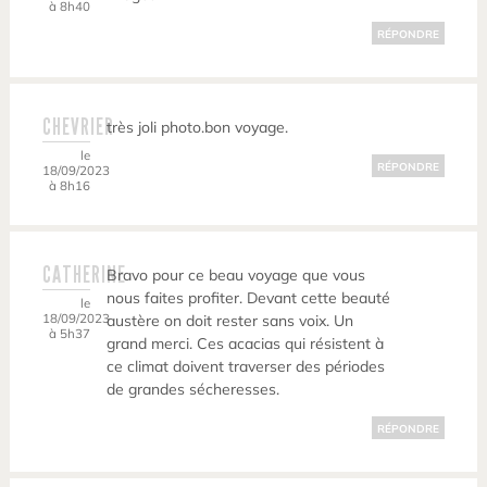
à 8h40
RÉPONDRE
CHEVRIER
très joli photo.bon voyage.
le
RÉPONDRE
18/09/2023
à 8h16
CATHERINE
Bravo pour ce beau voyage que vous
nous faites profiter. Devant cette beauté
le
18/09/2023
austère on doit rester sans voix. Un
à 5h37
grand merci. Ces acacias qui résistent à
ce climat doivent traverser des périodes
de grandes sécheresses.
RÉPONDRE