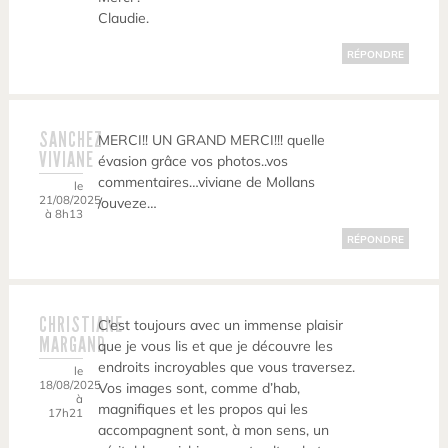
Claudie.
RÉPONDRE
SANCHEZ
MERCI!! UN GRAND MERCI!!! quelle
VIVIANE
évasion grâce vos photos..vos
commentaires…viviane de Mollans
le
21/08/2025
/ouveze…
à 8h13
RÉPONDRE
CHRISTIANE
C’est toujours avec un immense plaisir
MARGAND
que je vous lis et que je découvre les
endroits incroyables que vous traversez.
le
18/08/2025
Vos images sont, comme d’hab,
à
magnifiques et les propos qui les
17h21
accompagnent sont, à mon sens, un