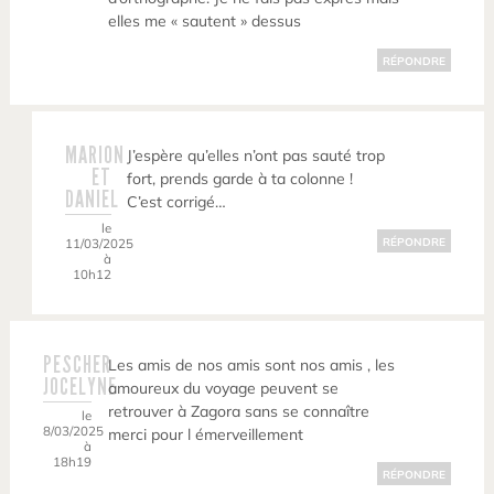
elles me « sautent » dessus
RÉPONDRE
MARION
J’espère qu’elles n’ont pas sauté trop
ET
fort, prends garde à ta colonne !
DANIEL
C’est corrigé…
le
11/03/2025
RÉPONDRE
à
10h12
PESCHER
Les amis de nos amis sont nos amis , les
JOCELYNE
amoureux du voyage peuvent se
retrouver à Zagora sans se connaître
le
8/03/2025
merci pour l émerveillement
à
18h19
RÉPONDRE