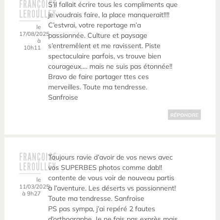
FRANÇOISE
S’il fallait écrire tous les compliments que
LEROULLEY
je voudrais faire, la place manquerait!!!!
C’estvrai, votre reportage m’a
le
17/08/2025
passionnée. Culture et paysage
à
s’entremêlent et me ravissent. Piste
10h11
spectaculaire parfois, vs trouve bien
courageux…. mais ne suis pas étonnée!!
Bravo de faire partager ttes ces
merveilles. Toute ma tendresse.
Sanfroise
RÉPONDRE
FRANÇOISE
Toujours ravie d’avoir de vos news avec
LEROULLEY
vos SUPERBES photos comme dab!!
contente de vous voir de nouveau partis
le
11/03/2025
à l’aventure. Les déserts vs passionnent!
à 9h27
Toute ma tendresse. Sanfroise
PS pas sympa, j’ai repéré 2 fautes
d’orthographe. Je ne fais pas exprès mais