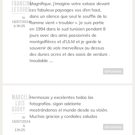
FRANCINE
Magnifique, j’imagine votre extase devant
LESOURD
ces fabuleux paysages vus d’en haut,
dans un silence que seul le souffle de la
le
16/07/2024
flamme vient « troubler ». Je suis partie
à 9h35
en 1994 dans le sud tunisien pendant 8
jours avec des amis passionnés de
montgolfières et d’ULM et je garde le
souvenir de vols merveilleux au dessus
des dunes ocres et des oasis de verdure .
Inouliable ….
RÉPONDRE
MARCELO
Hermosas y excelentes todas las
LUIS
fotografías. sigan adelante
GODOY
mostrándonos el mundo desde su visión.
Muchas gracias y cordiales saludos
le
15/07/2024
à
RÉPONDRE
13h25