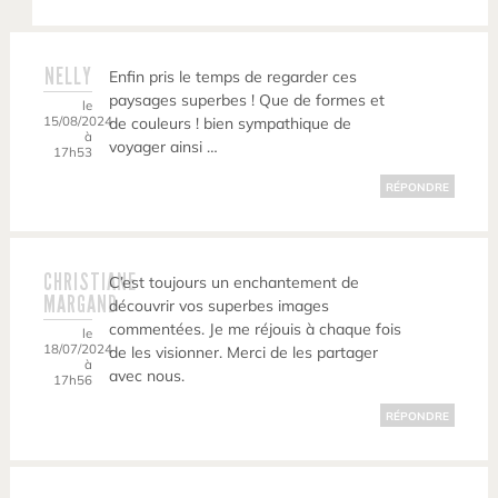
NELLY
Enfin pris le temps de regarder ces
paysages superbes ! Que de formes et
le
15/08/2024
de couleurs ! bien sympathique de
à
voyager ainsi …
17h53
RÉPONDRE
CHRISTIANE
C’est toujours un enchantement de
MARGAND
découvrir vos superbes images
commentées. Je me réjouis à chaque fois
le
18/07/2024
de les visionner. Merci de les partager
à
avec nous.
17h56
RÉPONDRE