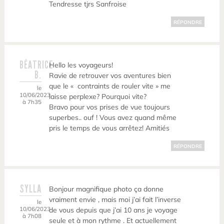
Tendresse tjrs Sanfroise
RÉPONDRE
BÉATRICE
Hello les voyageurs!
B.
Ravie de retrouver vos aventures bien
que le « contraints de rouler vite » me
le
10/06/2023
laisse perplexe? Pourquoi vite?
à 7h35
Bravo pour vos prises de vue toujours
superbes.. ouf ! Vous avez quand même
pris le temps de vous arrêtez! Amitiés
RÉPONDRE
SYLLA
Bonjour magnifique photo ça donne
vraiment envie , mais moi j’ai fait l’inverse
le
10/06/2023
de vous depuis que j’ai 10 ans je voyage
à 7h08
seule et à mon rythme . Et actuellement