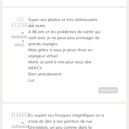
LUC
Super vos photos et très intéressants
BUSCARLET
vos texte.
À 86 ans et les problèmes de santé qui
le
5/03/2026
vont avec je ne peux plus envisager de
à
grands voyages.
22h22
Mais grâce à vous je peux rêver en
voyageur virtuel.
Marie se joint à moi pour vous dire
MERCI!
Bien amicalement
Luc
RÉPONDRE
BERNARD
En voyant ses fresques magnifiques on a
envie de dire à nos peintres de rue
le
22/02/2026
Grenoblois, un peu comme dans la