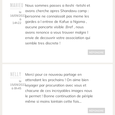
MAHIEU
Nous sommes passes a iteshi -tetshi et
avons cherche apres Shandavu camp :
le
16/09/2022
personne ne connaissait pas meme les
à
gardes a l entree de Kafue a Ngoma ,
14h22
aucune pancarte visible .Bref , nous
avons renonce a vous trouver malgre l
envie de decouvrir votre association qui
semble tres discrete !
RÉPONDRE
NELLY
Merci pour ce nouveau partage en
attendant les prochains ! On aime bien
le
15/09/2022
voyager par procuration avec vous et
à 8h45
chacune de ces incroyables images nous
le permet ! Bonne continuation de périple
même si moins lointain cette fois…
RÉPONDRE