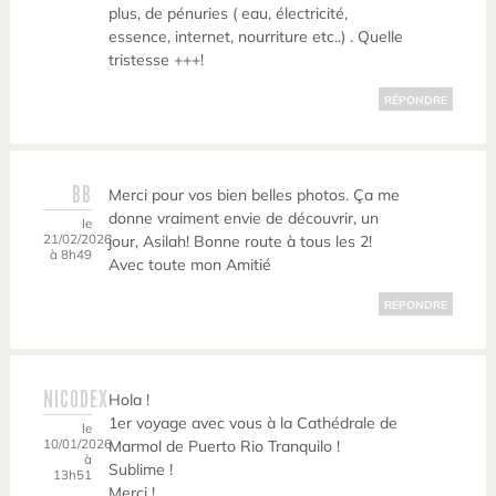
plus, de pénuries ( eau, électricité,
essence, internet, nourriture etc..) . Quelle
tristesse +++!
RÉPONDRE
BB
Merci pour vos bien belles photos. Ça me
donne vraiment envie de découvrir, un
le
21/02/2026
jour, Asilah! Bonne route à tous les 2!
à 8h49
Avec toute mon Amitié
RÉPONDRE
NICODEX
Hola !
1er voyage avec vous à la Cathédrale de
le
10/01/2026
Marmol de Puerto Rio Tranquilo !
à
Sublime !
13h51
Merci !