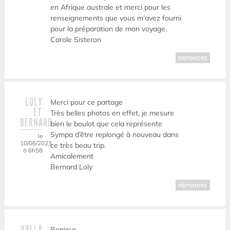
en Afrique australe et merci pour les
renseignements que vous m’avez fourni
pour la préparation de mon voyage.
Carole Sisteron
RÉPONDRE
LOLY
Merci pour ce partage
ET
Très belles photos en effet, je mesure
BERNARD
bien le boulot que cela représente
Sympa d’être replongé à nouveau dans
le
10/06/2023
ce très beau trip.
à 6h58
Amicalement
Bernard Loly
RÉPONDRE
VALLA
Bonjour