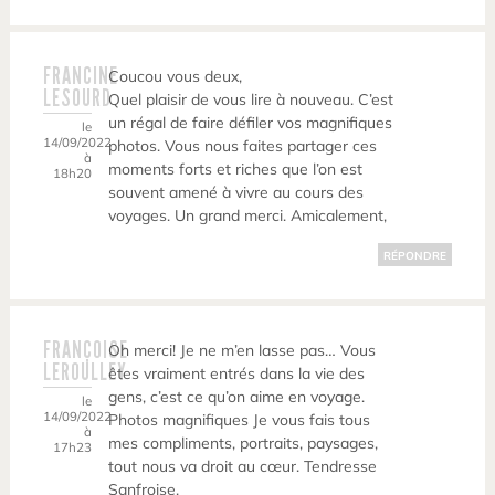
FRANCINE
Coucou vous deux,
LESOURD
Quel plaisir de vous lire à nouveau. C’est
un régal de faire défiler vos magnifiques
le
14/09/2022
photos. Vous nous faites partager ces
à
moments forts et riches que l’on est
18h20
souvent amené à vivre au cours des
voyages. Un grand merci. Amicalement,
RÉPONDRE
FRANÇOISE
Oh merci! Je ne m’en lasse pas… Vous
LEROULLEY
êtes vraiment entrés dans la vie des
gens, c’est ce qu’on aime en voyage.
le
14/09/2022
Photos magnifiques Je vous fais tous
à
mes compliments, portraits, paysages,
17h23
tout nous va droit au cœur. Tendresse
Sanfroise.