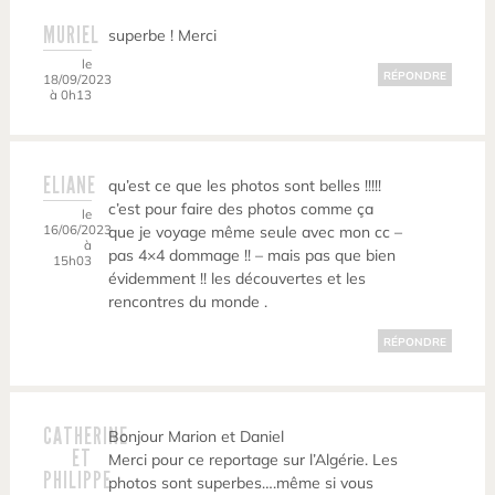
MURIEL
superbe ! Merci
le
RÉPONDRE
18/09/2023
à 0h13
ELIANE
qu’est ce que les photos sont belles !!!!!
c’est pour faire des photos comme ça
le
16/06/2023
que je voyage même seule avec mon cc –
à
pas 4×4 dommage !! – mais pas que bien
15h03
évidemment !! les découvertes et les
rencontres du monde .
RÉPONDRE
CATHERINE
Bonjour Marion et Daniel
ET
Merci pour ce reportage sur l’Algérie. Les
PHILIPPE
photos sont superbes….même si vous