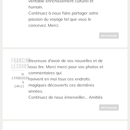
véritable enrichissement culturel et
humain.
Continuez à nous faire partager votre
passion du voyage tel que vous le
concevez. Merci.
RÉPONDRE
FRANCINE
Heureuse d’avoir de vos nouvelles et de
LESOURD
vous lire. Merci merci pour vos photos et
commentaires qui
le
17/08/2025
ravivent en moi tous ces endroits
à
magiques découverts ces dernières
14h11
années.
Continuez de nous émerveiller… Amitiés
RÉPONDRE