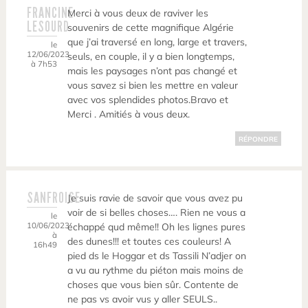
FRANCINE
Merci à vous deux de raviver les
LESOURD
souvenirs de cette magnifique Algérie
que j’ai traversé en long, large et travers,
le
12/06/2023
seuls, en couple, il y a bien longtemps,
à 7h53
mais les paysages n’ont pas changé et
vous savez si bien les mettre en valeur
avec vos splendides photos.Bravo et
Merci . Amitiés à vous deux.
RÉPONDRE
SANFROISE
Je suis ravie de savoir que vous avez pu
voir de si belles choses…. Rien ne vous a
le
10/06/2023
échappé qud même!! Oh les lignes pures
à
des dunes!!! et toutes ces couleurs! A
16h49
pied ds le Hoggar et ds Tassili N’adjer on
a vu au rythme du piéton mais moins de
choses que vous bien sûr. Contente de
ne pas vs avoir vus y aller SEULS..