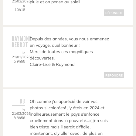
21/02/2026
pluie et on pense au soleil.
à
10h18
RÉPONDRE
RAYMOND
Depuis des années, vous nous emmenez
DEBROT
en voyage, quel bonheur !
Merci de toutes ces magnifiques
le
21/02/2026
découvertes.
à 9h55
Claire-Lise & Raymond
RÉPONDRE
BB
Oh comme j’ai apprécié de voir vos
photos si colorées! J’y étais en 2024 et
le
21/02/2026
malheureusement le pays s’enfonce
à 8h56
cruellement dans la pauvreté…:( j’en suis
bien triste mais il serait difficile,
maintenant, d’y aller avec , de plus en