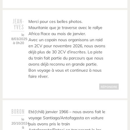
JEAN-
Merci pour ces belles photos.
YVES
Mauritanie que je traverse avec le rallye
Africa Race au mois de janvier.
le
8/03/2025
Avec un copain nous organisons un raid
à 0h20
en 2CV pour novembre 2026, nous avons
déjà plus de 30 2CV d’inscrites. La piste
du train fait partie du parcours que nous
avons déjà reconnu en grande partie.
Bon voyage à vous et continuez à nous
faire rêver.
RÉPONDRE
BORON
Eté(‘chili) janvier 1966 – nous avons fait le
voyage Santiago/Antofagasta en voiture
le
20/10/2024
puis avons pris le train
à