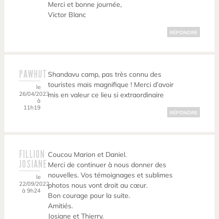
Merci et bonne journée,
Victor Blanc
RÉPONDRE
PAWHUT
Shandavu camp, pas très connu des
touristes mais magnifique ! Merci d’avoir
le
26/04/2023
mis en valeur ce lieu si extraordinaire
à
11h19
RÉPONDRE
FILLION
Coucou Marion et Daniel.
JOSIANE
Merci de continuer à nous donner des
nouvelles. Vos témoignages et sublimes
le
22/09/2022
photos nous vont droit au cœur.
à 9h24
Bon courage pour la suite.
Amitiés.
Josiane et Thierry.