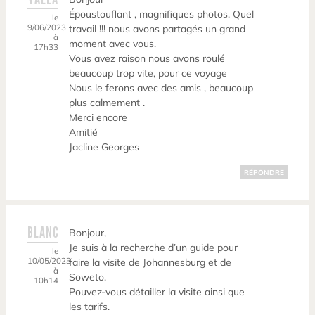
Époustouflant , magnifiques photos. Quel
le
9/06/2023
travail !!! nous avons partagés un grand
à
moment avec vous.
17h33
Vous avez raison nous avons roulé
beaucoup trop vite, pour ce voyage
Nous le ferons avec des amis , beaucoup
plus calmement .
Merci encore
Amitié
Jacline Georges
RÉPONDRE
BLANC
Bonjour,
Je suis à la recherche d’un guide pour
le
10/05/2023
faire la visite de Johannesburg et de
à
Soweto.
10h14
Pouvez-vous détailler la visite ainsi que
les tarifs.