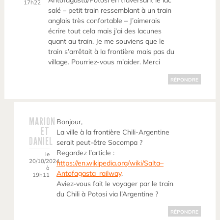
Antofagasta/Potosi en traversant le lac
17h22
salé – petit train ressemblant à un train
anglais très confortable – J’aimerais
écrire tout cela mais j’ai des lacunes
quant au train. Je me souviens que le
train s’arrêtait à la frontière mais pas du
village. Pourriez-vous m’aider. Merci
RÉPONDRE
MARION
Bonjour,
ET
La ville à la frontière Chili-Argentine
DANIEL
serait peut-être Socompa ?
Regardez l’article :
le
20/10/2024
https://en.wikipedia.org/wiki/Salta–
à
Antofagasta_railway
.
19h11
Aviez-vous fait le voyager par le train
du Chili à Potosi via l’Argentine ?
RÉPONDRE