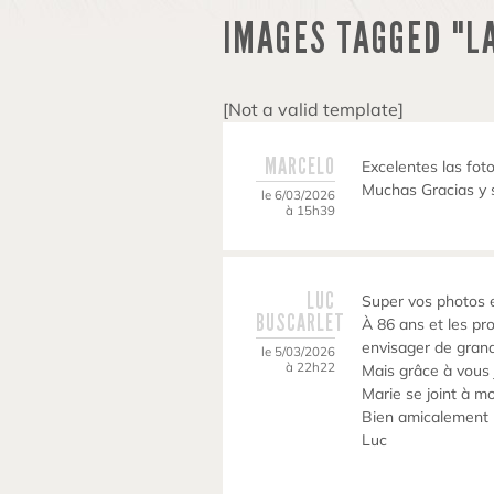
IMAGES TAGGED "L
[Not a valid template]
MARCELO
Excelentes las foto
Muchas Gracias y 
le 6/03/2026
à 15h39
LUC
Super vos photos e
BUSCARLET
À 86 ans et les pr
envisager de gran
le 5/03/2026
à 22h22
Mais grâce à vous 
Marie se joint à m
Bien amicalement
Luc