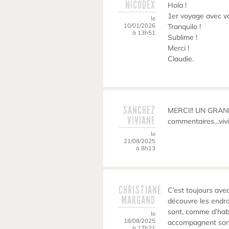
NICODEX
Hola !
1er voyage avec v
le
10/01/2026
Tranquilo !
à 13h51
Sublime !
Merci !
Claudie.
SANCHEZ
MERCI!! UN GRAND 
VIVIANE
commentaires…vivi
le
21/08/2025
à 8h13
CHRISTIANE
C’est toujours avec
MARGAND
découvre les endro
sont, comme d’hab,
le
18/08/2025
accompagnent sont
à 17h21