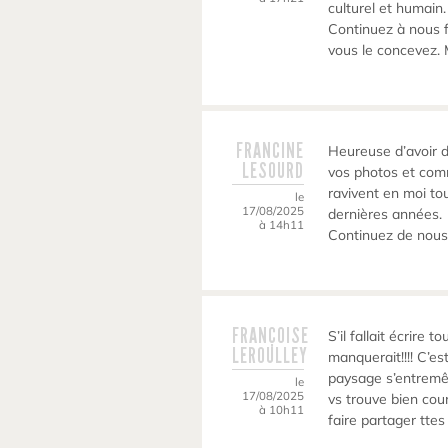
culturel et humain.
Continuez à nous f
vous le concevez. 
FRANCINE
Heureuse d’avoir d
LESOURD
vos photos et com
ravivent en moi to
le
17/08/2025
dernières années.
à 14h11
Continuez de nous
FRANÇOISE
S’il fallait écrire 
LEROULLEY
manquerait!!!! C’es
paysage s’entremêl
le
17/08/2025
vs trouve bien cou
à 10h11
faire partager tte