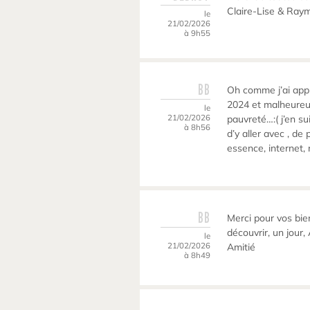
Claire-Lise & Ray
le
21/02/2026
à 9h55
BB
Oh comme j’ai appré
2024 et malheureu
le
21/02/2026
pauvreté…:( j’en sui
à 8h56
d’y aller avec , de 
essence, internet, n
BB
Merci pour vos bie
découvrir, un jour
le
21/02/2026
Amitié
à 8h49