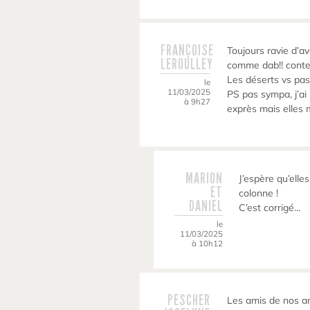
FRANÇOISE
Toujours ravie d’
LEROULLEY
comme dab!! conten
Les déserts vs pas
le
11/03/2025
PS pas sympa, j’ai
à 9h27
exprès mais elles 
MARION
J’espère qu’elle
ET
colonne !
DANIEL
C’est corrigé…
le
11/03/2025
à 10h12
PESCHER
Les amis de nos a