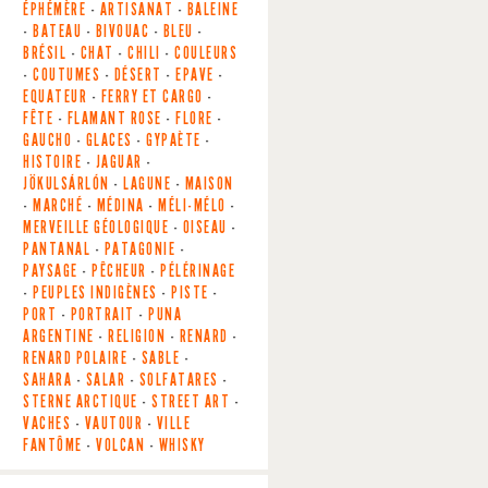
ÉPHÉMÈRE
-
ARTISANAT
-
BALEINE
-
BATEAU
-
BIVOUAC
-
BLEU
-
BRÉSIL
-
CHAT
-
CHILI
-
COULEURS
-
COUTUMES
-
DÉSERT
-
EPAVE
-
EQUATEUR
-
FERRY ET CARGO
-
FÊTE
-
FLAMANT ROSE
-
FLORE
-
GAUCHO
-
GLACES
-
GYPAÈTE
-
HISTOIRE
-
JAGUAR
-
JÖKULSÁRLÓN
-
LAGUNE
-
MAISON
-
MARCHÉ
-
MÉDINA
-
MÉLI-MÉLO
-
MERVEILLE GÉOLOGIQUE
-
OISEAU
-
PANTANAL
-
PATAGONIE
-
PAYSAGE
-
PÊCHEUR
-
PÉLÉRINAGE
-
PEUPLES INDIGÈNES
-
PISTE
-
PORT
-
PORTRAIT
-
PUNA
ARGENTINE
-
RELIGION
-
RENARD
-
RENARD POLAIRE
-
SABLE
-
SAHARA
-
SALAR
-
SOLFATARES
-
STERNE ARCTIQUE
-
STREET ART
-
VACHES
-
VAUTOUR
-
VILLE
FANTÔME
-
VOLCAN
-
WHISKY