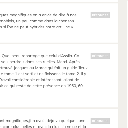
ques magnifiques on a envie de dire à nos
RÉPONDRE
renoblois, un peu comme dans la chanson
eurs si l’on ne peut hybrider notre art …ne »
 Quel beau reportage que celui d’Assila. Ca
RÉPONDRE
 se « perdre » dans ses ruelles. Merci. Après
 retrouvé Jacques au Maroc qui fait un guide ‘lieux
Le tome 1 est sorti et ns finissons le tome 2. Il y
avail considérable et intéressant, allant de
voir ce qui reste de cette présence en 1950, 60.
sont magnifiques,j’en avais déjà vu quelques unes
RÉPONDRE
ncore plus belles et avec la pluie ,la neige et la