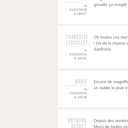
grisaille ça remplit
le
21/02/2026
à 18h07
FRANÇOISE
Oh toutes ces merve
LEROULLEY
! J’ai de la chanc
Sanfroise
le
21/02/2026
à 10h30
ANNIE
Encore de magnifi
on oublie la pluie e
le
21/02/2026
à 10h18
RAYMOND
Depuis des années
DEBROT
Merci de toutes c