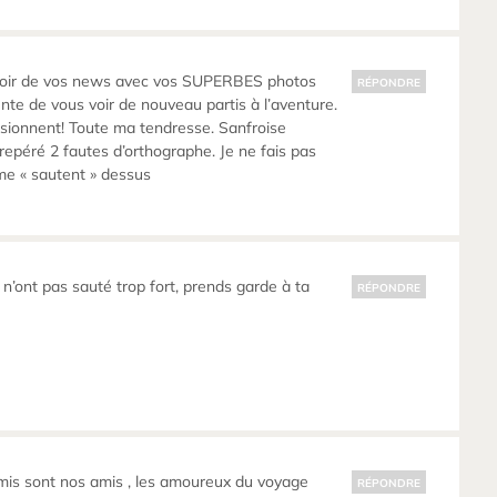
avoir de vos news avec vos SUPERBES photos
RÉPONDRE
te de vous voir de nouveau partis à l’aventure.
sionnent! Toute ma tendresse. Sanfroise
 repéré 2 fautes d’orthographe. Je ne fais pas
me « sautent » dessus
s n’ont pas sauté trop fort, prends garde à ta
RÉPONDRE
mis sont nos amis , les amoureux du voyage
RÉPONDRE