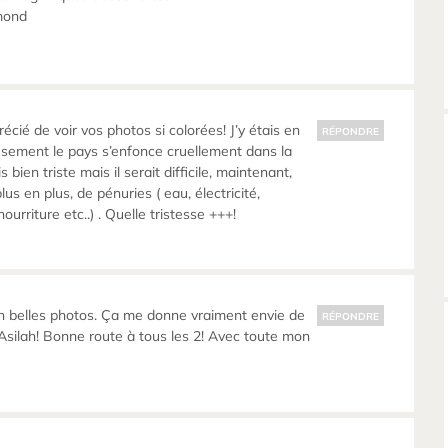
mond
cié de voir vos photos si colorées! J’y étais en
RÉPONDRE
sement le pays s’enfonce cruellement dans la
s bien triste mais il serait difficile, maintenant,
plus en plus, de pénuries ( eau, électricité,
ourriture etc..) . Quelle tristesse +++!
n belles photos. Ça me donne vraiment envie de
RÉPONDRE
, Asilah! Bonne route à tous les 2! Avec toute mon