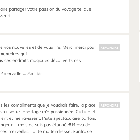
aire partager votre passion du voyage tel que
Merci.
e vos nouvelles et de vous lire. Merci merci pour
RÉPONDRE
mentaires qui
us ces endroits magiques découverts ces
 émerveiller… Amitiés
tous les compliments que je voudrais faire, la place
RÉPONDRE
tvrai, votre reportage m’a passionnée. Culture et
ent et me ravissent. Piste spectaculaire parfois,
rageux…. mais ne suis pas étonnée!! Bravo de
s ces merveilles. Toute ma tendresse. Sanfroise