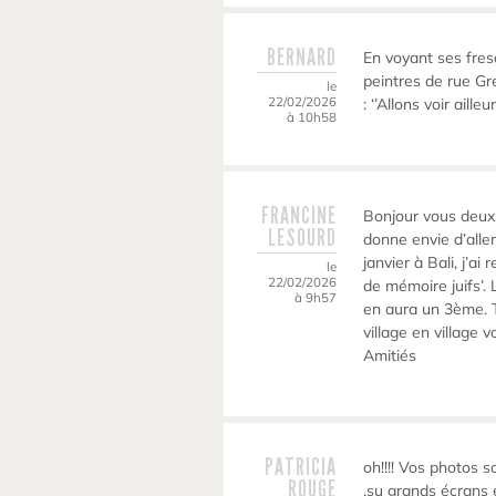
BERNARD
En voyant ses fres
peintres de rue G
le
22/02/2026
: ‘’Allons voir aill
à 10h58
FRANCINE
Bonjour vous deux.
LESOURD
donne envie d’aller
janvier à Bali, j’ai
le
22/02/2026
de mémoire juifs’. 
à 9h57
en aura un 3ème. Tr
village en village 
Amitiés
PATRICIA
oh!!!! Vos photos 
ROUGE
,su grands écrans e