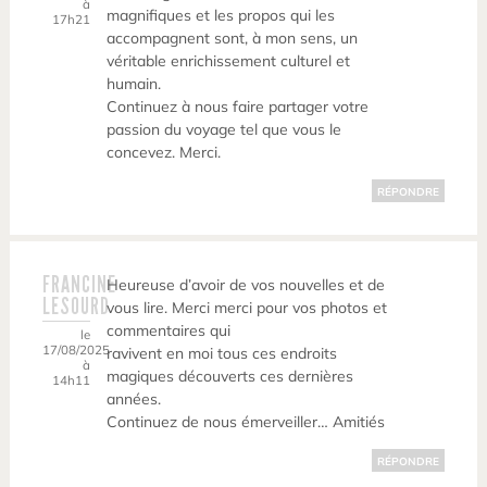
à
magnifiques et les propos qui les
17h21
accompagnent sont, à mon sens, un
véritable enrichissement culturel et
humain.
Continuez à nous faire partager votre
passion du voyage tel que vous le
concevez. Merci.
RÉPONDRE
FRANCINE
Heureuse d’avoir de vos nouvelles et de
LESOURD
vous lire. Merci merci pour vos photos et
commentaires qui
le
17/08/2025
ravivent en moi tous ces endroits
à
magiques découverts ces dernières
14h11
années.
Continuez de nous émerveiller… Amitiés
RÉPONDRE