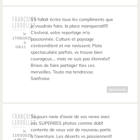
FRANÇOISE
S’il fallait écrire tous les compliments que
LEROULLEY
je voudrais faire, la place manquerait!!!!
C’estvrai, votre reportage m’a
le
17/08/2025
passionnée. Culture et paysage
à
s’entremêlent et me ravissent. Piste
10h11
spectaculaire parfois, vs trouve bien
courageux…. mais ne suis pas étonnée!!
Bravo de faire partager ttes ces
merveilles. Toute ma tendresse.
Sanfroise
RÉPONDRE
FRANÇOISE
Toujours ravie d’avoir de vos news avec
LEROULLEY
vos SUPERBES photos comme dab!!
contente de vous voir de nouveau partis
le
11/03/2025
à l’aventure. Les déserts vs passionnent!
à 9h27