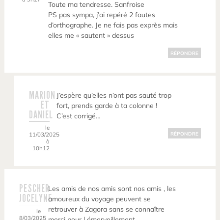
Toute ma tendresse. Sanfroise
PS pas sympa, j’ai repéré 2 fautes
d’orthographe. Je ne fais pas exprès mais
elles me « sautent » dessus
RÉPONDRE
MARION
J’espère qu’elles n’ont pas sauté trop
ET
fort, prends garde à ta colonne !
DANIEL
C’est corrigé…
le
11/03/2025
RÉPONDRE
à
10h12
PESCHER
Les amis de nos amis sont nos amis , les
JOCELYNE
amoureux du voyage peuvent se
retrouver à Zagora sans se connaître
le
8/03/2025
merci pour l émerveillement