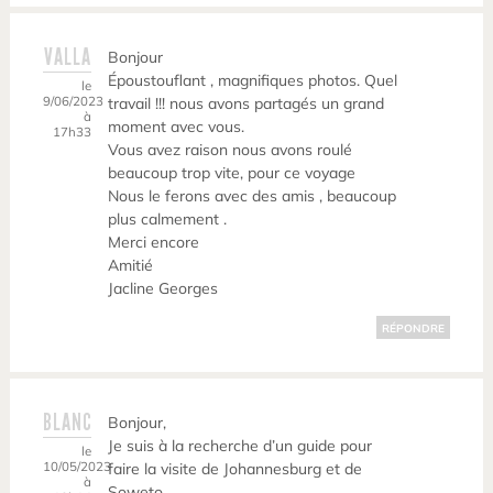
VALLA
Bonjour
Époustouflant , magnifiques photos. Quel
le
9/06/2023
travail !!! nous avons partagés un grand
à
moment avec vous.
17h33
Vous avez raison nous avons roulé
beaucoup trop vite, pour ce voyage
Nous le ferons avec des amis , beaucoup
plus calmement .
Merci encore
Amitié
Jacline Georges
RÉPONDRE
BLANC
Bonjour,
Je suis à la recherche d’un guide pour
le
10/05/2023
faire la visite de Johannesburg et de
à
Soweto.