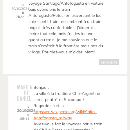
voyage Santiago/Antofagasta en voiture
le
20/10/2024
puis avons pris le train
à
Antofagasta/Potosi en traversant le lac
17h22
salé – petit train ressemblant à un train
anglais très confortable – J’aimerais
écrire tout cela mais j’ai des lacunes
quant au train. Je me souviens que le
train s’arrêtait à la frontière mais pas du
village. Pourriez-vous m’aider. Merci
RÉPONDRE
MARION
Bonjour,
ET
La ville à la frontière Chili-Argentine
DANIEL
serait peut-être Socompa ?
Regardez l’article :
le
20/10/2024
https://en.wikipedia.org/wiki/Salta–
à
Antofagasta_railway
.
19h11
Aviez-vous fait le voyager par le train