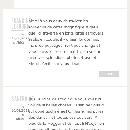
FRANCINE
Merci à vous deux de raviver les
LESOURD
souvenirs de cette magnifique Algérie
que j’ai traversé en long, large et travers,
le
12/06/2023
seuls, en couple, il y a bien longtemps,
à 7h53
mais les paysages n’ont pas changé et
vous savez si bien les mettre en valeur
avec vos splendides photos.Bravo et
Merci . Amitiés à vous deux.
RÉPONDRE
SANFROISE
Je suis ravie de savoir que vous avez pu
voir de si belles choses…. Rien ne vous a
le
10/06/2023
échappé qud même!! Oh les lignes pures
à
des dunes!!! et toutes ces couleurs! A
16h49
pied ds le Hoggar et ds Tassili N’adjer on
a vu au rythme du piéton mais moins de