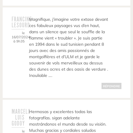
FRANCINE
Magnifique, j’imagine votre extase devant
LESOURD
ces fabuleux paysages vus d’en haut,
dans un silence que seul le souffle de la
le
16/07/2024
flamme vient « troubler ». Je suis partie
à 9h35
en 1994 dans le sud tunisien pendant 8
jours avec des amis passionnés de
montgolfières et d’ULM et je garde le
souvenir de vols merveilleux au dessus
des dunes ocres et des oasis de verdure .
Inouliable ….
RÉPONDRE
MARCELO
Hermosas y excelentes todas las
LUIS
fotografías. sigan adelante
GODOY
mostrándonos el mundo desde su visión.
Muchas gracias y cordiales saludos
le