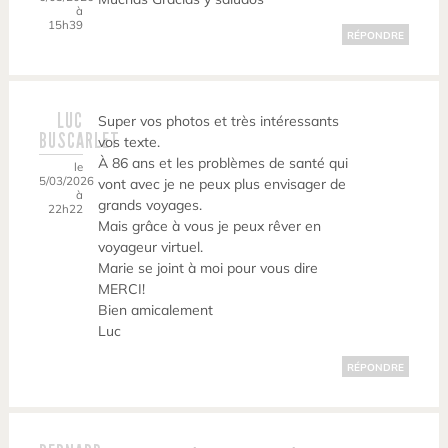
à
15h39
RÉPONDRE
LUC
Super vos photos et très intéressants
BUSCARLET
vos texte.
À 86 ans et les problèmes de santé qui
le
5/03/2026
vont avec je ne peux plus envisager de
à
grands voyages.
22h22
Mais grâce à vous je peux rêver en
voyageur virtuel.
Marie se joint à moi pour vous dire
MERCI!
Bien amicalement
Luc
RÉPONDRE