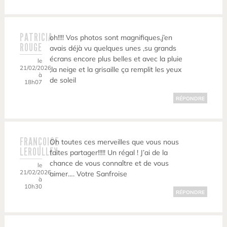
PATRICIA
oh!!!! Vos photos sont magnifiques,j’en
ROUGE
avais déjà vu quelques unes ,su grands
écrans encore plus belles et avec la pluie
le
21/02/2026
,la neige et la grisaille ça remplit les yeux
à
de soleil
18h07
RÉPONDRE
FRANÇOISE
Oh toutes ces merveilles que vous nous
LEROULLEY
faites partager!!!!! Un régal ! J’ai de la
chance de vous connaître et de vous
le
21/02/2026
aimer…. Votre Sanfroise
à
10h30
RÉPONDRE