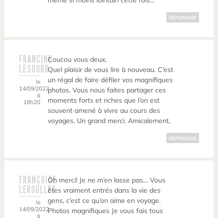
même si moins lointain cette fois…
RÉPONDRE
FRANCINE
Coucou vous deux,
LESOURD
Quel plaisir de vous lire à nouveau. C’est
un régal de faire défiler vos magnifiques
le
14/09/2022
photos. Vous nous faites partager ces
à
moments forts et riches que l’on est
18h20
souvent amené à vivre au cours des
voyages. Un grand merci. Amicalement,
RÉPONDRE
FRANÇOISE
Oh merci! Je ne m’en lasse pas… Vous
LEROULLEY
êtes vraiment entrés dans la vie des
gens, c’est ce qu’on aime en voyage.
le
14/09/2022
Photos magnifiques Je vous fais tous
à