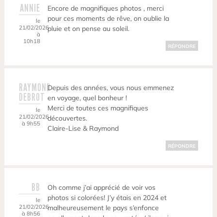
ANNIE
Encore de magnifiques photos , merci
pour ces moments de rêve, on oublie la
le
21/02/2026
pluie et on pense au soleil.
à
10h18
RÉPONDRE
RAYMOND
Depuis des années, vous nous emmenez
DEBROT
en voyage, quel bonheur !
Merci de toutes ces magnifiques
le
21/02/2026
découvertes.
à 9h55
Claire-Lise & Raymond
RÉPONDRE
BB
Oh comme j’ai apprécié de voir vos
photos si colorées! J’y étais en 2024 et
le
21/02/2026
malheureusement le pays s’enfonce
à 8h56