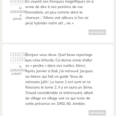
BERNARD
En voyant ses fresques magnifiques on a
envie de dire à nos peintres de rue
le
22/02/2026
Grenoblois, un peu comme dans la
à
chanson : ‘’Allons voir ailleurs si l’on ne
10h58
peut hybrider notre art …ne »
RÉPONDRE
FRANCINE
Bonjour vous deux. Quel beau reportage
LESOURD
que celui d’Assila. Ca donne envie d’aller
se « perdre » dans ses ruelles. Merci.
le
22/02/2026
Après janvier à Bali, j’ai retrouvé Jacques
à 9h57
au Maroc qui fait un guide ‘lieux de
mémoire juifs’. Le tome 1 est sorti et ns
finissons le tome 2. Il y en aura un 3ème.
Travail considérable et intéressant, allant
de village en village voir ce qui reste de
cette présence en 1950, 60. Amitiés
RÉPONDRE