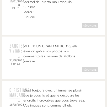
10/01/2026
Marmol de Puerto Rio Tranquilo !
à
Sublime !
13h51
Merci !
Claudie.
RÉPONDRE
SANCHEZ
MERCI!! UN GRAND MERCI!!! quelle
VIVIANE
évasion grâce vos photos..vos
commentaires…viviane de Mollans
le
21/08/2025
/ouveze…
à 8h13
RÉPONDRE
CHRISTIANE
C’est toujours avec un immense plaisir
MARGAND
que je vous lis et que je découvre les
endroits incroyables que vous traversez.
le
18/08/2025
Vos images sont, comme d’hab,