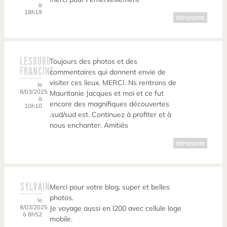
à
18h19
RÉPONDRE
LESOURD
Toujours des photos et des
FRANCINE
commentaires qui donnent envie de
visiter ces lieux. MERCI. Ns rentrons de
le
8/03/2025
Mauritanie Jacques et moi et ce fut
à
encore des magnifiques découvertes
10h10
.sud/sud est. Continuez à profiter et à
nous enchanter. Amitiés
RÉPONDRE
SYLVAIN
Merci pour votre blog, super et belles
photos.
le
8/03/2025
Je voyage aussi en l200 avec cellule loge
à 8h52
mobile.