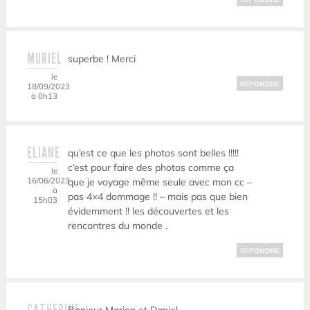
MURIEL
superbe ! Merci
le
RÉPONDRE
18/09/2023
à 0h13
ELIANE
qu’est ce que les photos sont belles !!!!!
c’est pour faire des photos comme ça
le
16/06/2023
que je voyage même seule avec mon cc –
à
pas 4×4 dommage !! – mais pas que bien
15h03
évidemment !! les découvertes et les
rencontres du monde .
RÉPONDRE
CATHERINE