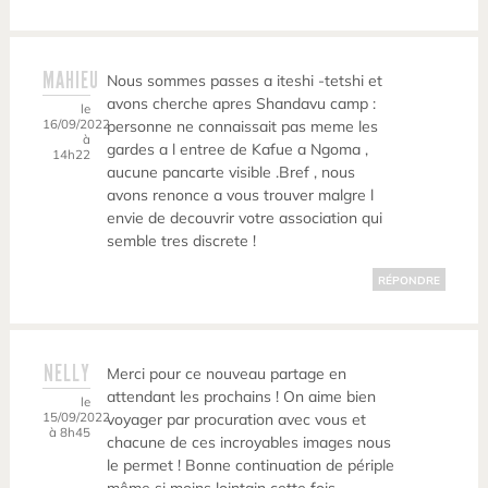
MAHIEU
Nous sommes passes a iteshi -tetshi et
avons cherche apres Shandavu camp :
le
16/09/2022
personne ne connaissait pas meme les
à
gardes a l entree de Kafue a Ngoma ,
14h22
aucune pancarte visible .Bref , nous
avons renonce a vous trouver malgre l
envie de decouvrir votre association qui
semble tres discrete !
RÉPONDRE
NELLY
Merci pour ce nouveau partage en
attendant les prochains ! On aime bien
le
15/09/2022
voyager par procuration avec vous et
à 8h45
chacune de ces incroyables images nous
le permet ! Bonne continuation de périple