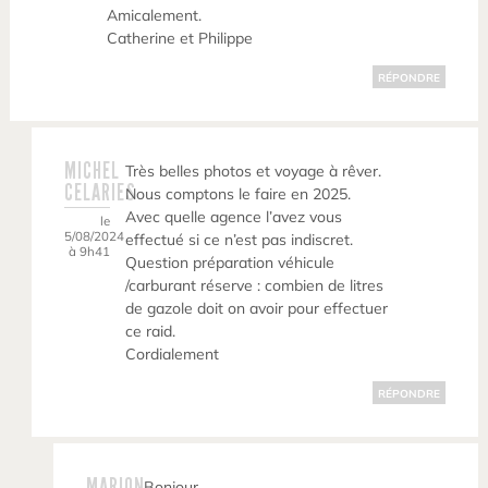
Amicalement.
Catherine et Philippe
RÉPONDRE
MICHEL
Très belles photos et voyage à rêver.
CELARIES
Nous comptons le faire en 2025.
Avec quelle agence l’avez vous
le
5/08/2024
effectué si ce n’est pas indiscret.
à 9h41
Question préparation véhicule
/carburant réserve : combien de litres
de gazole doit on avoir pour effectuer
ce raid.
Cordialement
RÉPONDRE
MARION
Bonjour,