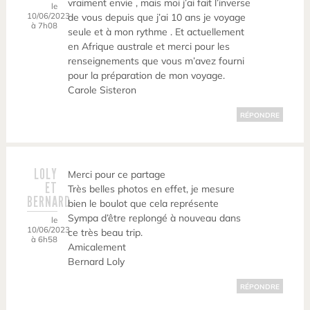
vraiment envie , mais moi j’ai fait l’inverse
le
10/06/2023
de vous depuis que j’ai 10 ans je voyage
à 7h08
seule et à mon rythme . Et actuellement
en Afrique australe et merci pour les
renseignements que vous m’avez fourni
pour la préparation de mon voyage.
Carole Sisteron
RÉPONDRE
LOLY
Merci pour ce partage
ET
Très belles photos en effet, je mesure
BERNARD
bien le boulot que cela représente
Sympa d’être replongé à nouveau dans
le
10/06/2023
ce très beau trip.
à 6h58
Amicalement
Bernard Loly
RÉPONDRE