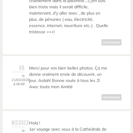
cruellement dans la pauvreté…:( j’en suis
bien triste mais il serait difficile,
maintenant, d’y aller avec , de plus en
plus, de pénuries ( eau, électricité,
essence, internet, nourriture etc..) . Quelle
tristesse +++!
RÉPONDRE
BB
Merci pour vos bien belles photos. Ça me
donne vraiment envie de découvrir, un
le
21/02/2026
jour, Asilah! Bonne route à tous les 2!
à 8h49
Avec toute mon Amitié
RÉPONDRE
NICODEX
Hola !
1er voyage avec vous à la Cathédrale de
le