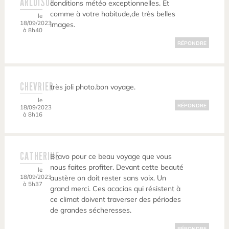
ARLUISON
conditions météo exceptionnelles. Et
comme à votre habitude,de très belles
le
18/09/2023
images.
à 8h40
RÉPONDRE
CHEVRIER
très joli photo.bon voyage.
le
RÉPONDRE
18/09/2023
à 8h16
CATHERINE
Bravo pour ce beau voyage que vous
nous faites profiter. Devant cette beauté
le
18/09/2023
austère on doit rester sans voix. Un
à 5h37
grand merci. Ces acacias qui résistent à
ce climat doivent traverser des périodes
de grandes sécheresses.
RÉPONDRE