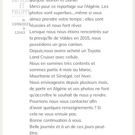
Bonjour Marion et Daniel
ET
Merci pour ce reportage sur l’Algérie. Les
PHILIPPE
photos sont superbes….même si vous
aimez prendre votre temps ; elles sont
le
13/06/2023
réussies et nous font rêver.
à
Lorsque nous nous étions rencontrés sur
12h53
la presqu’île de Valdes en 2015, nous
possédions un gros camion.
Depuis,nous avons acheté un Toyota
Land Cruiser avec cellule.
Nous en sommes très contents et
sommes partis 4 mois au Maroc,
Mauritanie et Sénégal, cet hiver.
Nous envisageons depuis plusieurs mois,
de partir en Algérie et vos photos ne font
qu’accroître le souhait de nous y rendre.
Pourrions nous vous contacter afin
d’avoir quelques renseignements ? Si
cela ne vous ennuie pas.
Bonne continuation à vous.
Belle journée et à un de ces jours peut-
être.