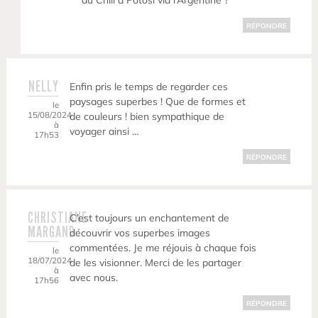
du Chili à Potosi via l’Argentine ?
RÉPONDRE
NELLY
Enfin pris le temps de regarder ces
paysages superbes ! Que de formes et
le
15/08/2024
de couleurs ! bien sympathique de
à
voyager ainsi …
17h53
RÉPONDRE
CHRISTIANE
C’est toujours un enchantement de
MARGAND
découvrir vos superbes images
commentées. Je me réjouis à chaque fois
le
18/07/2024
de les visionner. Merci de les partager
à
avec nous.
17h56
RÉPONDRE