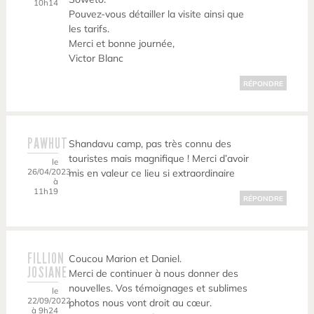
10h14
Pouvez-vous détailler la visite ainsi que
les tarifs.
Merci et bonne journée,
Victor Blanc
RÉPONDRE
PAWHUT
Shandavu camp, pas très connu des
touristes mais magnifique ! Merci d’avoir
le
26/04/2023
mis en valeur ce lieu si extraordinaire
à
11h19
RÉPONDRE
FILLION
Coucou Marion et Daniel.
JOSIANE
Merci de continuer à nous donner des
nouvelles. Vos témoignages et sublimes
le
22/09/2022
photos nous vont droit au cœur.
à 9h24