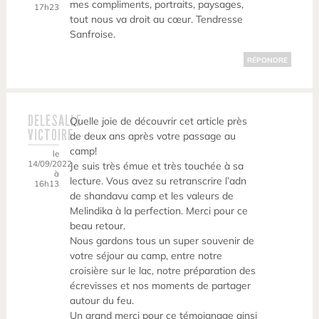
mes compliments, portraits, paysages,
17h23
tout nous va droit au cœur. Tendresse
Sanfroise.
RÉPONDRE
DELESALLE
Quelle joie de découvrir cet article près
VICTOIRE
de deux ans après votre passage au
camp!
le
14/09/2022
Je suis très émue et très touchée à sa
à
lecture. Vous avez su retranscrire l’adn
16h13
de shandavu camp et les valeurs de
Melindika à la perfection. Merci pour ce
beau retour.
Nous gardons tous un super souvenir de
votre séjour au camp, entre notre
croisière sur le lac, notre préparation des
écrevisses et nos moments de partager
autour du feu.
Un grand merci pour ce témoignage ainsi