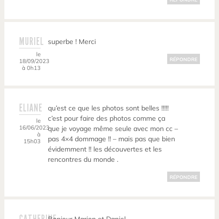
MURIEL
superbe ! Merci
le
RÉPONDRE
18/09/2023
à 0h13
ELIANE
qu’est ce que les photos sont belles !!!!!
c’est pour faire des photos comme ça
le
16/06/2023
que je voyage même seule avec mon cc –
à
pas 4×4 dommage !! – mais pas que bien
15h03
évidemment !! les découvertes et les
rencontres du monde .
RÉPONDRE
CATHERINE