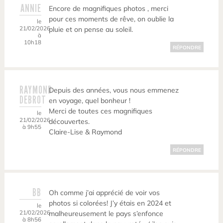
ANNIE
Encore de magnifiques photos , merci
pour ces moments de rêve, on oublie la
le
21/02/2026
pluie et on pense au soleil.
à
10h18
RÉPONDRE
RAYMOND
Depuis des années, vous nous emmenez
DEBROT
en voyage, quel bonheur !
Merci de toutes ces magnifiques
le
21/02/2026
découvertes.
à 9h55
Claire-Lise & Raymond
RÉPONDRE
BB
Oh comme j’ai apprécié de voir vos
photos si colorées! J’y étais en 2024 et
le
21/02/2026
malheureusement le pays s’enfonce
à 8h56