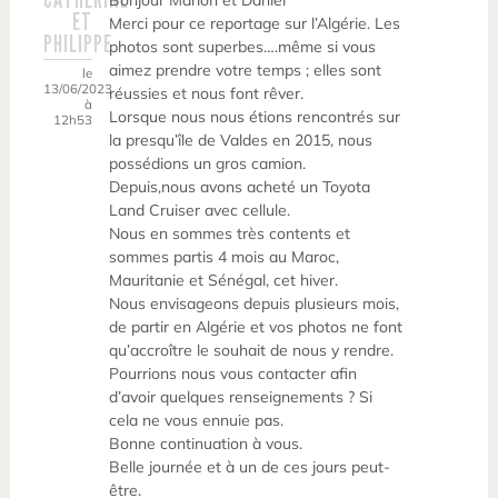
Bonjour Marion et Daniel
ET
Merci pour ce reportage sur l’Algérie. Les
PHILIPPE
photos sont superbes….même si vous
aimez prendre votre temps ; elles sont
le
13/06/2023
réussies et nous font rêver.
à
Lorsque nous nous étions rencontrés sur
12h53
la presqu’île de Valdes en 2015, nous
possédions un gros camion.
Depuis,nous avons acheté un Toyota
Land Cruiser avec cellule.
Nous en sommes très contents et
sommes partis 4 mois au Maroc,
Mauritanie et Sénégal, cet hiver.
Nous envisageons depuis plusieurs mois,
de partir en Algérie et vos photos ne font
qu’accroître le souhait de nous y rendre.
Pourrions nous vous contacter afin
d’avoir quelques renseignements ? Si
cela ne vous ennuie pas.
Bonne continuation à vous.
Belle journée et à un de ces jours peut-
être.