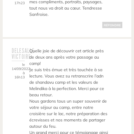
mes compliments, portraits, paysages,
17h23
tout nous va droit au cœur. Tendresse
Sanfroise.
RÉPONDRE
DELESALLE
Quelle joie de découvrir cet article près
VICTOIRE
de deux ans après votre passage au
camp!
le
14/09/2022
Je suis très émue et très touchée à sa
à
lecture. Vous avez su retranscrire l’adn
16h13
de shandavu camp et les valeurs de
Melindika à la perfection. Merci pour ce
beau retour.
Nous gardons tous un super souvenir de
votre séjour au camp, entre notre
croisière sur le lac, notre préparation des
écrevisses et nos moments de partager
autour du feu.
Un grand merci pour ce témoignage ainsi