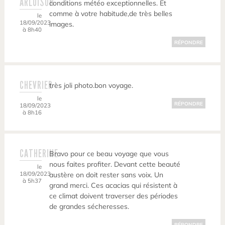
ARLUISON
conditions météo exceptionnelles. Et
comme à votre habitude,de très belles
le
18/09/2023
images.
à 8h40
RÉPONDRE
CHEVRIER
très joli photo.bon voyage.
le
RÉPONDRE
18/09/2023
à 8h16
CATHERINE
Bravo pour ce beau voyage que vous
nous faites profiter. Devant cette beauté
le
18/09/2023
austère on doit rester sans voix. Un
à 5h37
grand merci. Ces acacias qui résistent à
ce climat doivent traverser des périodes
de grandes sécheresses.
RÉPONDRE