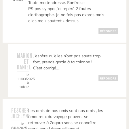
Toute ma tendresse. Sanfroise
PS pas sympa, j’ai repéré 2 fautes
d’orthographe. Je ne fais pas exprès mais
elles me « sautent » dessus
RÉPONDRE
MARION
J’espère qu’elles n’ont pas sauté trop
ET
fort, prends garde à ta colonne !
DANIEL
C’est corrigé…
le
11/03/2025
RÉPONDRE
à
10h12
PESCHER
Les amis de nos amis sont nos amis , les
JOCELYNE
amoureux du voyage peuvent se
retrouver à Zagora sans se connaître
le
8/03/2025
merci pour l émerveillement