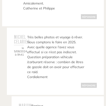
Amicalement.
Catherine et Philippe
RÉPONDRE
MICHEL
Très belles photos et voyage à rêver.
CELARIES
Nous comptons le faire en 2025.
Avec quelle agence l’avez vous
le
5/08/2024
effectué si ce n’est pas indiscret.
à 9h41
Question préparation véhicule
/carburant réserve : combien de litres
de gazole doit on avoir pour effectuer
ce raid.
Cordialement
RÉPONDRE
MARION
Bonjour,