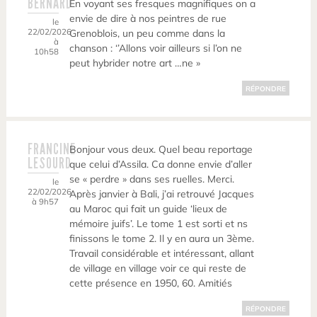
BERNARD
En voyant ses fresques magnifiques on a
envie de dire à nos peintres de rue
le
22/02/2026
Grenoblois, un peu comme dans la
à
chanson : ‘’Allons voir ailleurs si l’on ne
10h58
peut hybrider notre art …ne »
RÉPONDRE
FRANCINE
Bonjour vous deux. Quel beau reportage
LESOURD
que celui d’Assila. Ca donne envie d’aller
se « perdre » dans ses ruelles. Merci.
le
22/02/2026
Après janvier à Bali, j’ai retrouvé Jacques
à 9h57
au Maroc qui fait un guide ‘lieux de
mémoire juifs’. Le tome 1 est sorti et ns
finissons le tome 2. Il y en aura un 3ème.
Travail considérable et intéressant, allant
de village en village voir ce qui reste de
cette présence en 1950, 60. Amitiés
RÉPONDRE