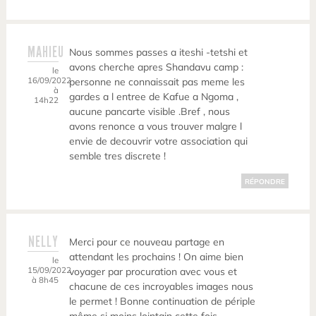
MAHIEU
Nous sommes passes a iteshi -tetshi et
avons cherche apres Shandavu camp :
le
16/09/2022
personne ne connaissait pas meme les
à
gardes a l entree de Kafue a Ngoma ,
14h22
aucune pancarte visible .Bref , nous
avons renonce a vous trouver malgre l
envie de decouvrir votre association qui
semble tres discrete !
RÉPONDRE
NELLY
Merci pour ce nouveau partage en
attendant les prochains ! On aime bien
le
15/09/2022
voyager par procuration avec vous et
à 8h45
chacune de ces incroyables images nous
le permet ! Bonne continuation de périple