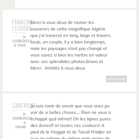
FRANCINE
Merci à vous deux de raviver les
LESOURD
souvenirs de cette magnifique Algérie
que j’ai traversé en long, large et travers,
le
12/06/2023
seuls, en couple, il y a bien longtemps,
à 7h53
mais les paysages n’ont pas changé et
vous savez si bien les mettre en valeur
avec vos splendides photos.Bravo et
Merci . Amitiés à vous deux.
RÉPONDRE
SANFROISE
Je suis ravie de savoir que vous avez pu
voir de si belles choses…. Rien ne vous a
le
10/06/2023
échappé qud même!! Oh les lignes pures
à
des dunes!!! et toutes ces couleurs! A
16h49
pied ds le Hoggar et ds Tassili N’adjer on
a vu au rythme du piéton mais moins de