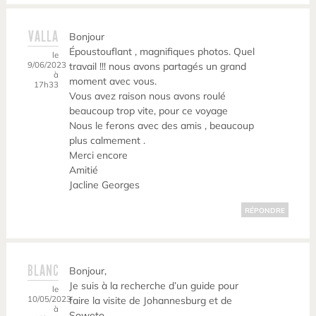
VALLA
Bonjour
Époustouflant , magnifiques photos. Quel
le
9/06/2023
travail !!! nous avons partagés un grand
à
moment avec vous.
17h33
Vous avez raison nous avons roulé
beaucoup trop vite, pour ce voyage
Nous le ferons avec des amis , beaucoup
plus calmement .
Merci encore
Amitié
Jacline Georges
RÉPONDRE
BLANC
Bonjour,
Je suis à la recherche d’un guide pour
le
10/05/2023
faire la visite de Johannesburg et de
à
Soweto.