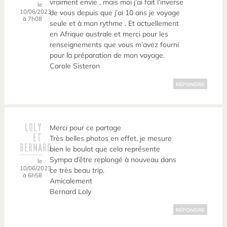
vraiment envie , mais moi j’ai fait l’inverse
le
10/06/2023
de vous depuis que j’ai 10 ans je voyage
à 7h08
seule et à mon rythme . Et actuellement
en Afrique australe et merci pour les
renseignements que vous m’avez fourni
pour la préparation de mon voyage.
Carole Sisteron
RÉPONDRE
LOLY
Merci pour ce partage
ET
Très belles photos en effet, je mesure
BERNARD
bien le boulot que cela représente
Sympa d’être replongé à nouveau dans
le
10/06/2023
ce très beau trip.
à 6h58
Amicalement
Bernard Loly
RÉPONDRE