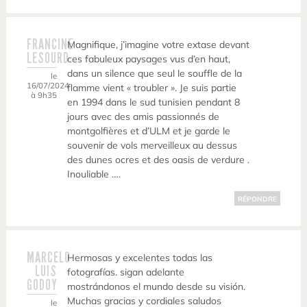
FRANCINE
Magnifique, j’imagine votre extase devant
LESOURD
ces fabuleux paysages vus d’en haut,
dans un silence que seul le souffle de la
le
16/07/2024
flamme vient « troubler ». Je suis partie
à 9h35
en 1994 dans le sud tunisien pendant 8
jours avec des amis passionnés de
montgolfières et d’ULM et je garde le
souvenir de vols merveilleux au dessus
des dunes ocres et des oasis de verdure .
Inouliable ….
RÉPONDRE
MARCELO
Hermosas y excelentes todas las
LUIS
fotografías. sigan adelante
GODOY
mostrándonos el mundo desde su visión.
Muchas gracias y cordiales saludos
le