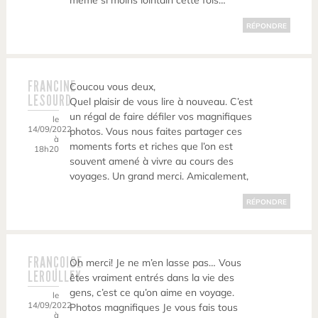
même si moins lointain cette fois…
RÉPONDRE
FRANCINE
Coucou vous deux,
LESOURD
Quel plaisir de vous lire à nouveau. C’est
un régal de faire défiler vos magnifiques
le
14/09/2022
photos. Vous nous faites partager ces
à
moments forts et riches que l’on est
18h20
souvent amené à vivre au cours des
voyages. Un grand merci. Amicalement,
RÉPONDRE
FRANÇOISE
Oh merci! Je ne m’en lasse pas… Vous
LEROULLEY
êtes vraiment entrés dans la vie des
gens, c’est ce qu’on aime en voyage.
le
14/09/2022
Photos magnifiques Je vous fais tous
à