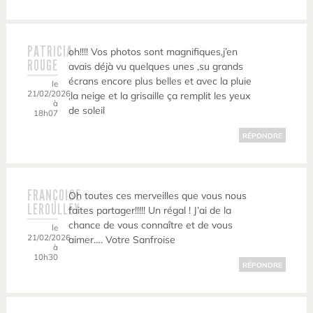
PATRICIA
oh!!!! Vos photos sont magnifiques,j’en
ROUGE
avais déjà vu quelques unes ,su grands
écrans encore plus belles et avec la pluie
le
21/02/2026
,la neige et la grisaille ça remplit les yeux
à
de soleil
18h07
RÉPONDRE
FRANÇOISE
Oh toutes ces merveilles que vous nous
LEROULLEY
faites partager!!!!! Un régal ! J’ai de la
chance de vous connaître et de vous
le
21/02/2026
aimer…. Votre Sanfroise
à
10h30
RÉPONDRE