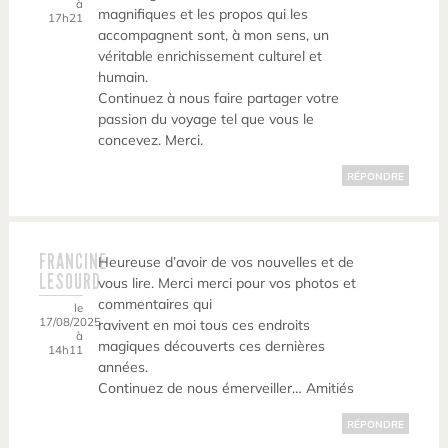
à
magnifiques et les propos qui les
17h21
accompagnent sont, à mon sens, un
véritable enrichissement culturel et
humain.
Continuez à nous faire partager votre
passion du voyage tel que vous le
concevez. Merci.
RÉPONDRE
FRANCINE
Heureuse d’avoir de vos nouvelles et de
LESOURD
vous lire. Merci merci pour vos photos et
commentaires qui
le
17/08/2025
ravivent en moi tous ces endroits
à
magiques découverts ces dernières
14h11
années.
Continuez de nous émerveiller… Amitiés
RÉPONDRE