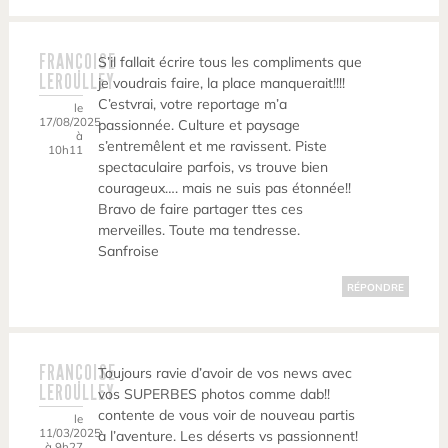
FRANÇOISE
S’il fallait écrire tous les compliments que
LEROULLEY
je voudrais faire, la place manquerait!!!!
C’estvrai, votre reportage m’a
le
17/08/2025
passionnée. Culture et paysage
à
s’entremêlent et me ravissent. Piste
10h11
spectaculaire parfois, vs trouve bien
courageux…. mais ne suis pas étonnée!!
Bravo de faire partager ttes ces
merveilles. Toute ma tendresse.
Sanfroise
RÉPONDRE
FRANÇOISE
Toujours ravie d’avoir de vos news avec
LEROULLEY
vos SUPERBES photos comme dab!!
contente de vous voir de nouveau partis
le
11/03/2025
à l’aventure. Les déserts vs passionnent!
à 9h27