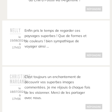
du Chili à Potosi via l’Argentine ?
RÉPONDRE
NELLY
Enfin pris le temps de regarder ces
paysages superbes ! Que de formes et
le
15/08/2024
de couleurs ! bien sympathique de
à
voyager ainsi …
17h53
RÉPONDRE
CHRISTIANE
C’est toujours un enchantement de
MARGAND
découvrir vos superbes images
commentées. Je me réjouis à chaque fois
le
18/07/2024
de les visionner. Merci de les partager
à
avec nous.
17h56
RÉPONDRE