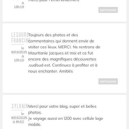
à
18h19
RÉPONDRE
LESOURD
Toujours des photos et des
FRANCINE
commentaires qui donnent envie de
visiter ces lieux. MERCI. Ns rentrons de
le
8/03/2025
Mauritanie Jacques et moi et ce fut
à
encore des magnifiques découvertes
10h10
.sud/sud est. Continuez à profiter et à
nous enchanter. Amitiés
RÉPONDRE
SYLVAIN
Merci pour votre blog, super et belles
photos.
le
8/03/2025
Je voyage aussi en l200 avec cellule loge
à 8h52
mobile.