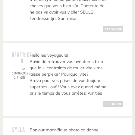
choses que vous bien sûr. Contente de
ne pas vs avoir vus y aller SEULS..
Tendresse tjrs Sanfroise
RÉPONDRE
BÉATRICE
Hello les voyageurs!
B.
Ravie de retrouver vos aventures bien
que le « contraints de rouler vite » me
le
10/06/2023
laisse perplexe? Pourquoi vite?
à 7h35
Bravo pour vos prises de vue toujours
superbes.. ouf ! Vous avez quand même
pris le temps de vous arrêtez! Amitiés
RÉPONDRE
SYLLA
Bonjour magnifique photo ça donne