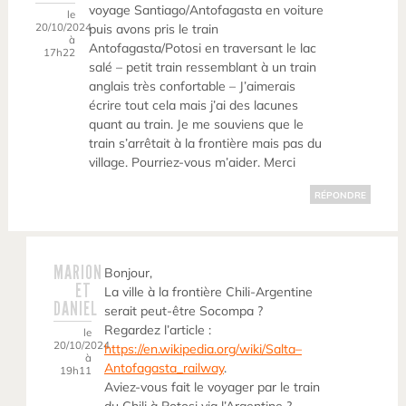
voyage Santiago/Antofagasta en voiture
le
20/10/2024
puis avons pris le train
à
Antofagasta/Potosi en traversant le lac
17h22
salé – petit train ressemblant à un train
anglais très confortable – J’aimerais
écrire tout cela mais j’ai des lacunes
quant au train. Je me souviens que le
train s’arrêtait à la frontière mais pas du
village. Pourriez-vous m’aider. Merci
RÉPONDRE
MARION
Bonjour,
ET
La ville à la frontière Chili-Argentine
DANIEL
serait peut-être Socompa ?
Regardez l’article :
le
20/10/2024
https://en.wikipedia.org/wiki/Salta–
à
Antofagasta_railway
.
19h11
Aviez-vous fait le voyager par le train