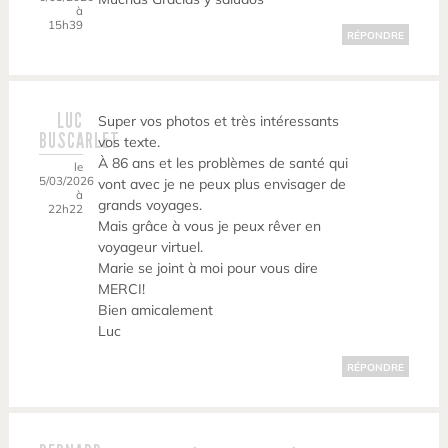
à
15h39
RÉPONDRE
LUC
Super vos photos et très intéressants
BUSCARLET
vos texte.
À 86 ans et les problèmes de santé qui
le
5/03/2026
vont avec je ne peux plus envisager de
à
grands voyages.
22h22
Mais grâce à vous je peux rêver en
voyageur virtuel.
Marie se joint à moi pour vous dire
MERCI!
Bien amicalement
Luc
RÉPONDRE