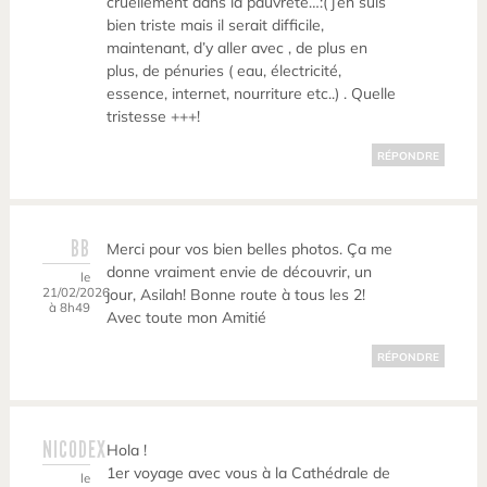
cruellement dans la pauvreté…:( j’en suis
bien triste mais il serait difficile,
maintenant, d’y aller avec , de plus en
plus, de pénuries ( eau, électricité,
essence, internet, nourriture etc..) . Quelle
tristesse +++!
RÉPONDRE
BB
Merci pour vos bien belles photos. Ça me
donne vraiment envie de découvrir, un
le
21/02/2026
jour, Asilah! Bonne route à tous les 2!
à 8h49
Avec toute mon Amitié
RÉPONDRE
NICODEX
Hola !
1er voyage avec vous à la Cathédrale de
le