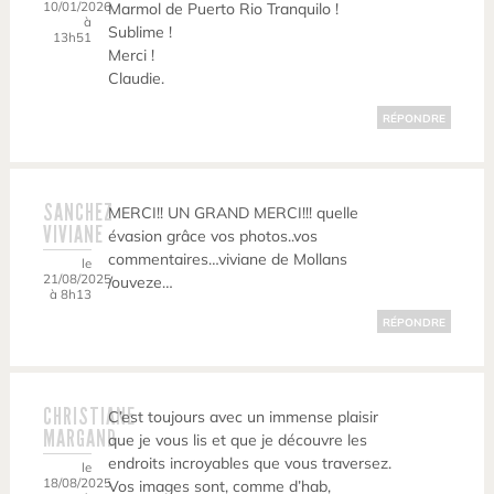
10/01/2026
Marmol de Puerto Rio Tranquilo !
à
Sublime !
13h51
Merci !
Claudie.
RÉPONDRE
SANCHEZ
MERCI!! UN GRAND MERCI!!! quelle
VIVIANE
évasion grâce vos photos..vos
commentaires…viviane de Mollans
le
21/08/2025
/ouveze…
à 8h13
RÉPONDRE
CHRISTIANE
C’est toujours avec un immense plaisir
MARGAND
que je vous lis et que je découvre les
endroits incroyables que vous traversez.
le
18/08/2025
Vos images sont, comme d’hab,