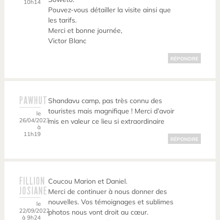
10h14
Pouvez-vous détailler la visite ainsi que
les tarifs.
Merci et bonne journée,
Victor Blanc
RÉPONDRE
PAWHUT
Shandavu camp, pas très connu des
touristes mais magnifique ! Merci d’avoir
le
26/04/2023
mis en valeur ce lieu si extraordinaire
à
11h19
RÉPONDRE
FILLION
Coucou Marion et Daniel.
JOSIANE
Merci de continuer à nous donner des
nouvelles. Vos témoignages et sublimes
le
22/09/2022
photos nous vont droit au cœur.
à 9h24