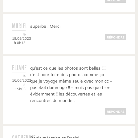
MURIEL
superbe ! Merci
le
RÉPONDRE
18/09/2023
à 0h13
ELIANE
qu’est ce que les photos sont belles !!!!!
c’est pour faire des photos comme ça
le
16/06/2023
que je voyage même seule avec mon cc –
à
pas 4×4 dommage !! – mais pas que bien
15h03
évidemment !! les découvertes et les
rencontres du monde .
RÉPONDRE
CATHERINE