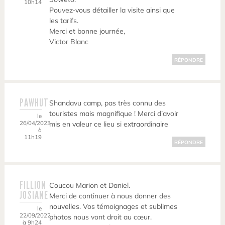
10h14
Pouvez-vous détailler la visite ainsi que
les tarifs.
Merci et bonne journée,
Victor Blanc
RÉPONDRE
PAWHUT
Shandavu camp, pas très connu des
touristes mais magnifique ! Merci d’avoir
le
26/04/2023
mis en valeur ce lieu si extraordinaire
à
11h19
RÉPONDRE
FILLION
Coucou Marion et Daniel.
JOSIANE
Merci de continuer à nous donner des
nouvelles. Vos témoignages et sublimes
le
22/09/2022
photos nous vont droit au cœur.
à 9h24