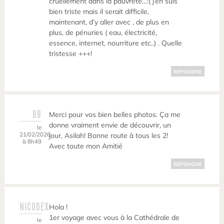
cruellement dans la pauvreté…:( j’en suis
bien triste mais il serait difficile,
maintenant, d’y aller avec , de plus en
plus, de pénuries ( eau, électricité,
essence, internet, nourriture etc..) . Quelle
tristesse +++!
RÉPONDRE
BB
Merci pour vos bien belles photos. Ça me
donne vraiment envie de découvrir, un
le
21/02/2026
jour, Asilah! Bonne route à tous les 2!
à 8h49
Avec toute mon Amitié
RÉPONDRE
NICODEX
Hola !
1er voyage avec vous à la Cathédrale de
le