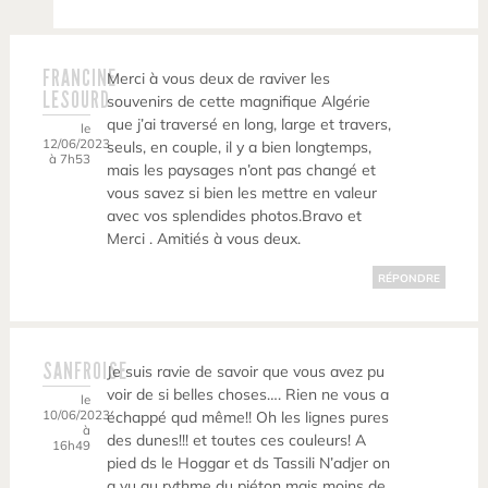
FRANCINE
Merci à vous deux de raviver les
LESOURD
souvenirs de cette magnifique Algérie
que j’ai traversé en long, large et travers,
le
12/06/2023
seuls, en couple, il y a bien longtemps,
à 7h53
mais les paysages n’ont pas changé et
vous savez si bien les mettre en valeur
avec vos splendides photos.Bravo et
Merci . Amitiés à vous deux.
RÉPONDRE
SANFROISE
Je suis ravie de savoir que vous avez pu
voir de si belles choses…. Rien ne vous a
le
10/06/2023
échappé qud même!! Oh les lignes pures
à
des dunes!!! et toutes ces couleurs! A
16h49
pied ds le Hoggar et ds Tassili N’adjer on
a vu au rythme du piéton mais moins de