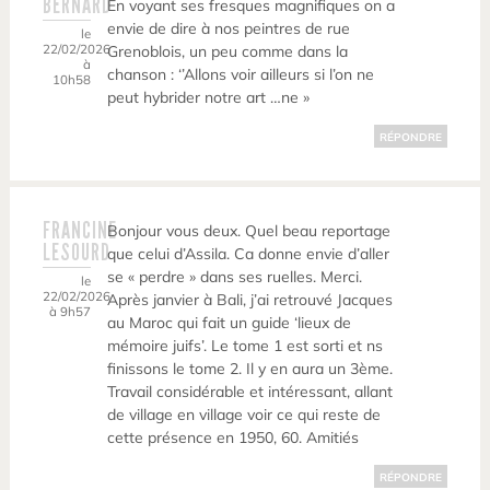
BERNARD
En voyant ses fresques magnifiques on a
envie de dire à nos peintres de rue
le
22/02/2026
Grenoblois, un peu comme dans la
à
chanson : ‘’Allons voir ailleurs si l’on ne
10h58
peut hybrider notre art …ne »
RÉPONDRE
FRANCINE
Bonjour vous deux. Quel beau reportage
LESOURD
que celui d’Assila. Ca donne envie d’aller
se « perdre » dans ses ruelles. Merci.
le
22/02/2026
Après janvier à Bali, j’ai retrouvé Jacques
à 9h57
au Maroc qui fait un guide ‘lieux de
mémoire juifs’. Le tome 1 est sorti et ns
finissons le tome 2. Il y en aura un 3ème.
Travail considérable et intéressant, allant
de village en village voir ce qui reste de
cette présence en 1950, 60. Amitiés
RÉPONDRE