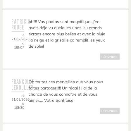
PATRICIA
oh!!!! Vos photos sont magnifiques,j’en
ROUGE
avais déjà vu quelques unes ,su grands
écrans encore plus belles et avec la pluie
le
21/02/2026
,la neige et la grisaille ça remplit les yeux
à
de soleil
18h07
RÉPONDRE
FRANÇOISE
Oh toutes ces merveilles que vous nous
LEROULLEY
faites partager!!!!! Un régal ! J’ai de la
chance de vous connaître et de vous
le
21/02/2026
aimer…. Votre Sanfroise
à
10h30
RÉPONDRE