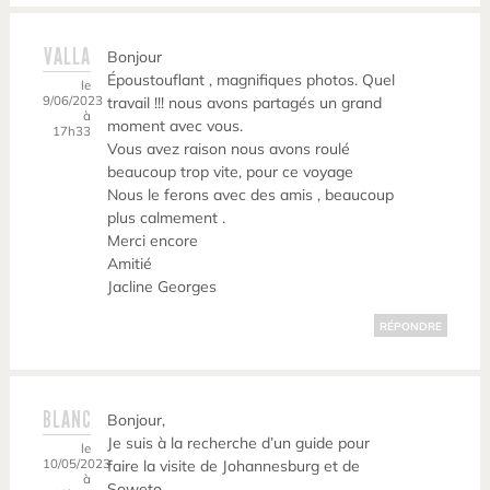
VALLA
Bonjour
Époustouflant , magnifiques photos. Quel
le
9/06/2023
travail !!! nous avons partagés un grand
à
moment avec vous.
17h33
Vous avez raison nous avons roulé
beaucoup trop vite, pour ce voyage
Nous le ferons avec des amis , beaucoup
plus calmement .
Merci encore
Amitié
Jacline Georges
RÉPONDRE
BLANC
Bonjour,
Je suis à la recherche d’un guide pour
le
10/05/2023
faire la visite de Johannesburg et de
à
Soweto.