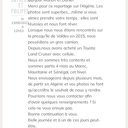
Bonjour Marion et Daniel
ET
Merci pour ce reportage sur l’Algérie. Les
PHILIPPE
photos sont superbes….même si vous
aimez prendre votre temps ; elles sont
le
13/06/2023
réussies et nous font rêver.
à
Lorsque nous nous étions rencontrés sur
12h53
la presqu’île de Valdes en 2015, nous
possédions un gros camion.
Depuis,nous avons acheté un Toyota
Land Cruiser avec cellule.
Nous en sommes très contents et
sommes partis 4 mois au Maroc,
Mauritanie et Sénégal, cet hiver.
Nous envisageons depuis plusieurs mois,
de partir en Algérie et vos photos ne font
qu’accroître le souhait de nous y rendre.
Pourrions nous vous contacter afin
d’avoir quelques renseignements ? Si
cela ne vous ennuie pas.
Bonne continuation à vous.
Belle journée et à un de ces jours peut-
être.