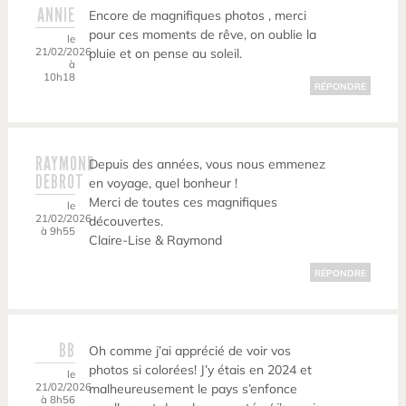
ANNIE
Encore de magnifiques photos , merci
pour ces moments de rêve, on oublie la
le
21/02/2026
pluie et on pense au soleil.
à
10h18
RÉPONDRE
RAYMOND
Depuis des années, vous nous emmenez
DEBROT
en voyage, quel bonheur !
Merci de toutes ces magnifiques
le
21/02/2026
découvertes.
à 9h55
Claire-Lise & Raymond
RÉPONDRE
BB
Oh comme j’ai apprécié de voir vos
photos si colorées! J’y étais en 2024 et
le
21/02/2026
malheureusement le pays s’enfonce
à 8h56