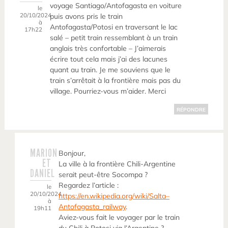
voyage Santiago/Antofagasta en voiture
le
20/10/2024
puis avons pris le train
à
Antofagasta/Potosi en traversant le lac
17h22
salé – petit train ressemblant à un train
anglais très confortable – J’aimerais
écrire tout cela mais j’ai des lacunes
quant au train. Je me souviens que le
train s’arrêtait à la frontière mais pas du
village. Pourriez-vous m’aider. Merci
RÉPONDRE
MARION
Bonjour,
ET
La ville à la frontière Chili-Argentine
DANIEL
serait peut-être Socompa ?
Regardez l’article :
le
20/10/2024
https://en.wikipedia.org/wiki/Salta–
à
Antofagasta_railway
.
19h11
Aviez-vous fait le voyager par le train