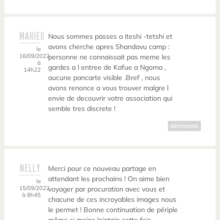
MAHIEU
Nous sommes passes a iteshi -tetshi et
avons cherche apres Shandavu camp :
le
16/09/2022
personne ne connaissait pas meme les
à
gardes a l entree de Kafue a Ngoma ,
14h22
aucune pancarte visible .Bref , nous
avons renonce a vous trouver malgre l
envie de decouvrir votre association qui
semble tres discrete !
RÉPONDRE
NELLY
Merci pour ce nouveau partage en
attendant les prochains ! On aime bien
le
15/09/2022
voyager par procuration avec vous et
à 8h45
chacune de ces incroyables images nous
le permet ! Bonne continuation de périple