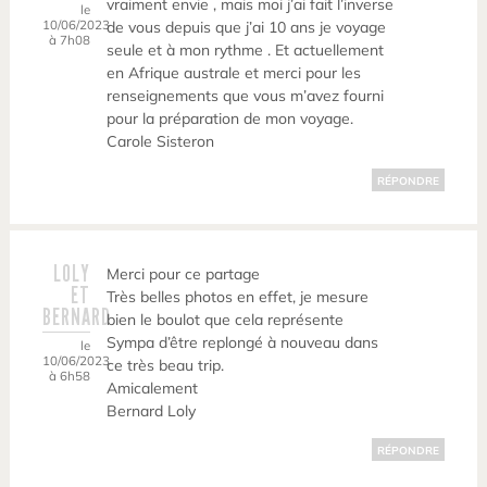
vraiment envie , mais moi j’ai fait l’inverse
le
10/06/2023
de vous depuis que j’ai 10 ans je voyage
à 7h08
seule et à mon rythme . Et actuellement
en Afrique australe et merci pour les
renseignements que vous m’avez fourni
pour la préparation de mon voyage.
Carole Sisteron
RÉPONDRE
LOLY
Merci pour ce partage
ET
Très belles photos en effet, je mesure
BERNARD
bien le boulot que cela représente
Sympa d’être replongé à nouveau dans
le
10/06/2023
ce très beau trip.
à 6h58
Amicalement
Bernard Loly
RÉPONDRE