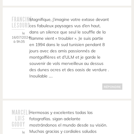
FRANCINE
Magnifique, j’imagine votre extase devant
LESOURD
ces fabuleux paysages vus d’en haut,
dans un silence que seul le souffle de la
le
16/07/2024
flamme vient « troubler ». Je suis partie
à 9h35
en 1994 dans le sud tunisien pendant 8
jours avec des amis passionnés de
montgolfières et d’ULM et je garde le
souvenir de vols merveilleux au dessus
des dunes ocres et des oasis de verdure .
Inouliable ….
RÉPONDRE
MARCELO
Hermosas y excelentes todas las
LUIS
fotografías. sigan adelante
GODOY
mostrándonos el mundo desde su visión.
Muchas gracias y cordiales saludos
le