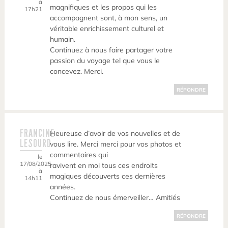
à
magnifiques et les propos qui les
17h21
accompagnent sont, à mon sens, un
véritable enrichissement culturel et
humain.
Continuez à nous faire partager votre
passion du voyage tel que vous le
concevez. Merci.
RÉPONDRE
FRANCINE
Heureuse d’avoir de vos nouvelles et de
LESOURD
vous lire. Merci merci pour vos photos et
commentaires qui
le
17/08/2025
ravivent en moi tous ces endroits
à
magiques découverts ces dernières
14h11
années.
Continuez de nous émerveiller… Amitiés
RÉPONDRE