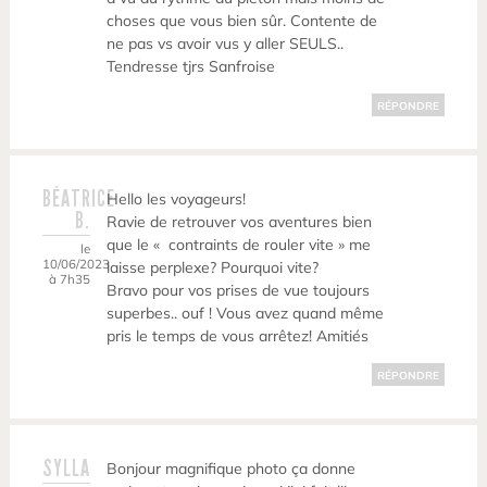
choses que vous bien sûr. Contente de
ne pas vs avoir vus y aller SEULS..
Tendresse tjrs Sanfroise
RÉPONDRE
BÉATRICE
Hello les voyageurs!
B.
Ravie de retrouver vos aventures bien
que le « contraints de rouler vite » me
le
10/06/2023
laisse perplexe? Pourquoi vite?
à 7h35
Bravo pour vos prises de vue toujours
superbes.. ouf ! Vous avez quand même
pris le temps de vous arrêtez! Amitiés
RÉPONDRE
SYLLA
Bonjour magnifique photo ça donne