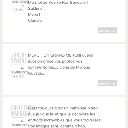
10/01/2026
Marmol de Puerto Rio Tranquilo !
à
Sublime !
13h51
Merci !
Claudie.
RÉPONDRE
SANCHEZ
MERCI!! UN GRAND MERCI!!! quelle
VIVIANE
évasion grâce vos photos..vos
commentaires…viviane de Mollans
le
21/08/2025
/ouveze…
à 8h13
RÉPONDRE
CHRISTIANE
C’est toujours avec un immense plaisir
MARGAND
que je vous lis et que je découvre les
endroits incroyables que vous traversez.
le
18/08/2025
Vos images sont, comme d’hab,