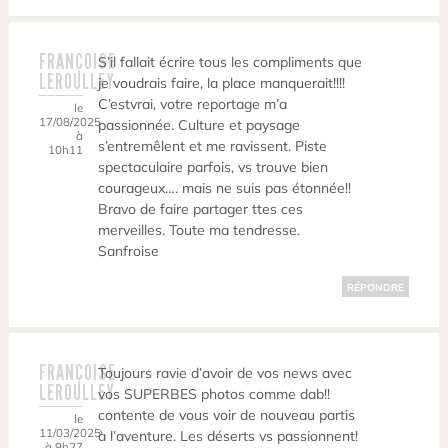
FRANÇOISE
S’il fallait écrire tous les compliments que
LEROULLEY
je voudrais faire, la place manquerait!!!!
C’estvrai, votre reportage m’a
le
17/08/2025
passionnée. Culture et paysage
à
s’entremêlent et me ravissent. Piste
10h11
spectaculaire parfois, vs trouve bien
courageux…. mais ne suis pas étonnée!!
Bravo de faire partager ttes ces
merveilles. Toute ma tendresse.
Sanfroise
RÉPONDRE
FRANÇOISE
Toujours ravie d’avoir de vos news avec
LEROULLEY
vos SUPERBES photos comme dab!!
contente de vous voir de nouveau partis
le
11/03/2025
à l’aventure. Les déserts vs passionnent!
à 9h27