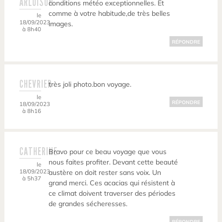
ARLUISON
conditions météo exceptionnelles. Et
comme à votre habitude,de très belles
le
18/09/2023
images.
à 8h40
RÉPONDRE
CHEVRIER
très joli photo.bon voyage.
le
RÉPONDRE
18/09/2023
à 8h16
CATHERINE
Bravo pour ce beau voyage que vous
nous faites profiter. Devant cette beauté
le
18/09/2023
austère on doit rester sans voix. Un
à 5h37
grand merci. Ces acacias qui résistent à
ce climat doivent traverser des périodes
de grandes sécheresses.
RÉPONDRE