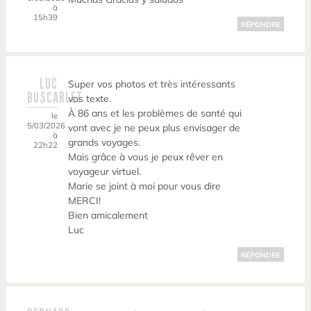
à
15h39
RÉPONDRE
LUC
Super vos photos et très intéressants
BUSCARLET
vos texte.
À 86 ans et les problèmes de santé qui
le
5/03/2026
vont avec je ne peux plus envisager de
à
grands voyages.
22h22
Mais grâce à vous je peux rêver en
voyageur virtuel.
Marie se joint à moi pour vous dire
MERCI!
Bien amicalement
Luc
RÉPONDRE