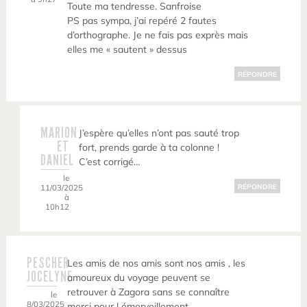
Toute ma tendresse. Sanfroise
PS pas sympa, j’ai repéré 2 fautes
d’orthographe. Je ne fais pas exprès mais
elles me « sautent » dessus
RÉPONDRE
MARION
J’espère qu’elles n’ont pas sauté trop
ET
fort, prends garde à ta colonne !
DANIEL
C’est corrigé…
le
11/03/2025
RÉPONDRE
à
10h12
PESCHER
Les amis de nos amis sont nos amis , les
JOCELYNE
amoureux du voyage peuvent se
retrouver à Zagora sans se connaître
le
8/03/2025
merci pour l émerveillement