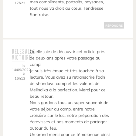
mes compliments, portraits, paysages,
17h23
tout nous va droit au cœur. Tendresse
Sanfroise.
RÉPONDRE
DELESALLE
Quelle joie de découvrir cet article près
VICTOIRE
de deux ans après votre passage au
camp!
le
14/09/2022
Je suis très émue et très touchée à sa
à
lecture. Vous avez su retranscrire l’adn
16h13
de shandavu camp et les valeurs de
Melindika à la perfection. Merci pour ce
beau retour.
Nous gardons tous un super souvenir de
votre séjour au camp, entre notre
croisière sur le lac, notre préparation des
écrevisses et nos moments de partager
autour du feu.
Un grand merci pour ce témoignage ainsi