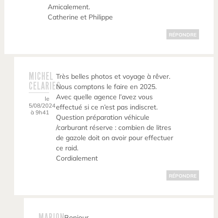
Amicalement.
Catherine et Philippe
RÉPONDRE
MICHEL
Très belles photos et voyage à rêver.
CELARIES
Nous comptons le faire en 2025.
Avec quelle agence l’avez vous
le
5/08/2024
effectué si ce n’est pas indiscret.
à 9h41
Question préparation véhicule
/carburant réserve : combien de litres
de gazole doit on avoir pour effectuer
ce raid.
Cordialement
RÉPONDRE
MARION
Bonjour,