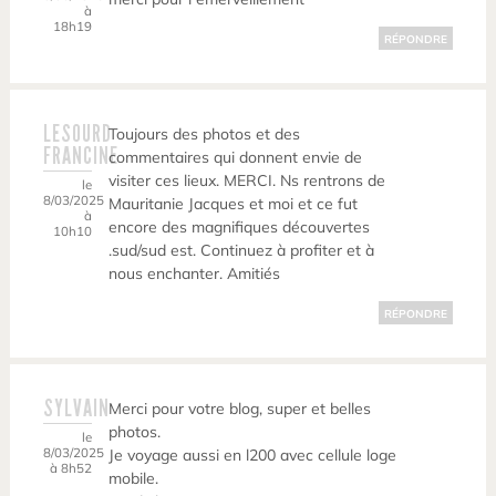
à
18h19
RÉPONDRE
LESOURD
Toujours des photos et des
FRANCINE
commentaires qui donnent envie de
visiter ces lieux. MERCI. Ns rentrons de
le
8/03/2025
Mauritanie Jacques et moi et ce fut
à
encore des magnifiques découvertes
10h10
.sud/sud est. Continuez à profiter et à
nous enchanter. Amitiés
RÉPONDRE
SYLVAIN
Merci pour votre blog, super et belles
photos.
le
8/03/2025
Je voyage aussi en l200 avec cellule loge
à 8h52
mobile.