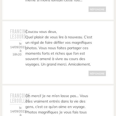
même si moins lointain cette fois…
RÉPONDRE
FRANCINE
Coucou vous deux,
LESOURD
Quel plaisir de vous lire à nouveau. C’est
un régal de faire défiler vos magnifiques
le
14/09/2022
photos. Vous nous faites partager ces
à
moments forts et riches que l’on est
18h20
souvent amené à vivre au cours des
voyages. Un grand merci. Amicalement,
RÉPONDRE
FRANÇOISE
Oh merci! Je ne m’en lasse pas… Vous
LEROULLEY
êtes vraiment entrés dans la vie des
gens, c’est ce qu’on aime en voyage.
le
14/09/2022
Photos magnifiques Je vous fais tous
à