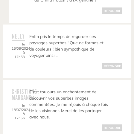
du Chili à Potosi via l’Argentine ?
RÉPONDRE
NELLY
Enfin pris le temps de regarder ces
paysages superbes ! Que de formes et
le
15/08/2024
de couleurs ! bien sympathique de
à
voyager ainsi …
17h53
RÉPONDRE
CHRISTIANE
C’est toujours un enchantement de
MARGAND
découvrir vos superbes images
commentées. Je me réjouis à chaque fois
le
18/07/2024
de les visionner. Merci de les partager
à
avec nous.
17h56
RÉPONDRE