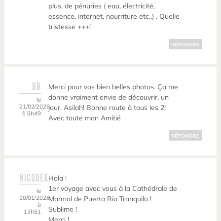
plus, de pénuries ( eau, électricité,
essence, internet, nourriture etc..) . Quelle
tristesse +++!
RÉPONDRE
BB
Merci pour vos bien belles photos. Ça me
donne vraiment envie de découvrir, un
le
21/02/2026
jour, Asilah! Bonne route à tous les 2!
à 8h49
Avec toute mon Amitié
RÉPONDRE
NICODEX
Hola !
1er voyage avec vous à la Cathédrale de
le
10/01/2026
Marmol de Puerto Rio Tranquilo !
à
Sublime !
13h51
Merci !