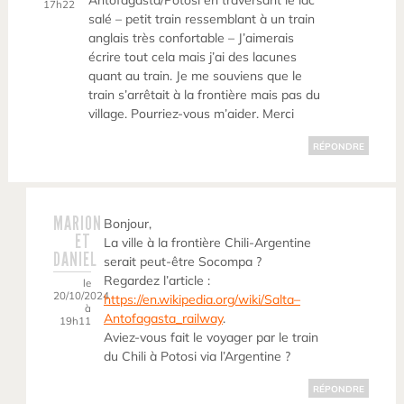
Antofagasta/Potosi en traversant le lac
17h22
salé – petit train ressemblant à un train
anglais très confortable – J’aimerais
écrire tout cela mais j’ai des lacunes
quant au train. Je me souviens que le
train s’arrêtait à la frontière mais pas du
village. Pourriez-vous m’aider. Merci
RÉPONDRE
MARION
Bonjour,
ET
La ville à la frontière Chili-Argentine
DANIEL
serait peut-être Socompa ?
Regardez l’article :
le
20/10/2024
https://en.wikipedia.org/wiki/Salta–
à
Antofagasta_railway
.
19h11
Aviez-vous fait le voyager par le train
du Chili à Potosi via l’Argentine ?
RÉPONDRE