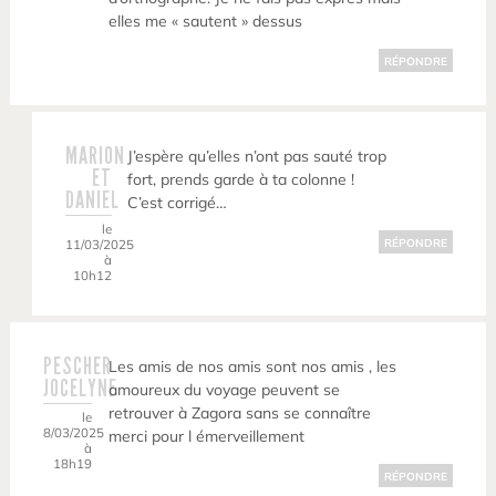
elles me « sautent » dessus
RÉPONDRE
MARION
J’espère qu’elles n’ont pas sauté trop
ET
fort, prends garde à ta colonne !
DANIEL
C’est corrigé…
le
11/03/2025
RÉPONDRE
à
10h12
PESCHER
Les amis de nos amis sont nos amis , les
JOCELYNE
amoureux du voyage peuvent se
retrouver à Zagora sans se connaître
le
8/03/2025
merci pour l émerveillement
à
18h19
RÉPONDRE