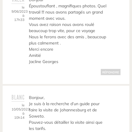
Époustouflant , magnifiques photos. Quel
le
9/06/2023
travail !!! nous avons partagés un grand
à
moment avec vous.
17h33
Vous avez raison nous avons roulé
beaucoup trop vite, pour ce voyage
Nous le ferons avec des amis , beaucoup
plus calmement .
Merci encore
Amitié
Jacline Georges
RÉPONDRE
BLANC
Bonjour,
Je suis à la recherche d’un guide pour
le
10/05/2023
faire la visite de Johannesburg et de
à
Soweto.
10h14
Pouvez-vous détailler la visite ainsi que
les tarifs.