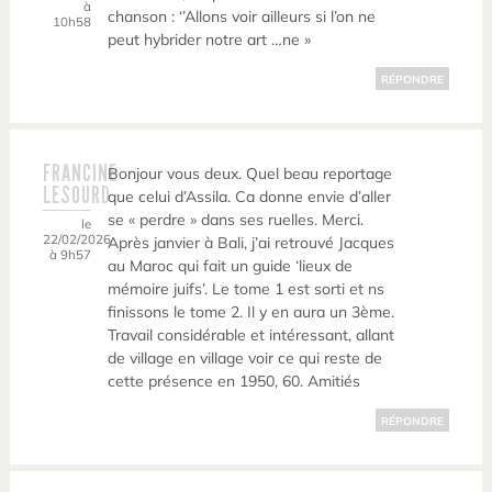
à
chanson : ‘’Allons voir ailleurs si l’on ne
10h58
peut hybrider notre art …ne »
RÉPONDRE
FRANCINE
Bonjour vous deux. Quel beau reportage
LESOURD
que celui d’Assila. Ca donne envie d’aller
se « perdre » dans ses ruelles. Merci.
le
22/02/2026
Après janvier à Bali, j’ai retrouvé Jacques
à 9h57
au Maroc qui fait un guide ‘lieux de
mémoire juifs’. Le tome 1 est sorti et ns
finissons le tome 2. Il y en aura un 3ème.
Travail considérable et intéressant, allant
de village en village voir ce qui reste de
cette présence en 1950, 60. Amitiés
RÉPONDRE