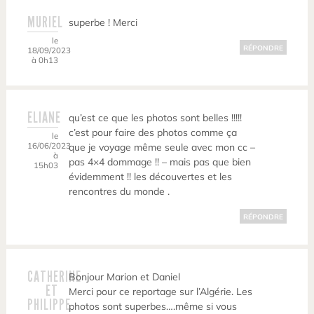
MURIEL
superbe ! Merci
le
RÉPONDRE
18/09/2023
à 0h13
ELIANE
qu’est ce que les photos sont belles !!!!!
c’est pour faire des photos comme ça
le
16/06/2023
que je voyage même seule avec mon cc –
à
pas 4×4 dommage !! – mais pas que bien
15h03
évidemment !! les découvertes et les
rencontres du monde .
RÉPONDRE
CATHERINE
Bonjour Marion et Daniel
ET
Merci pour ce reportage sur l’Algérie. Les
PHILIPPE
photos sont superbes….même si vous