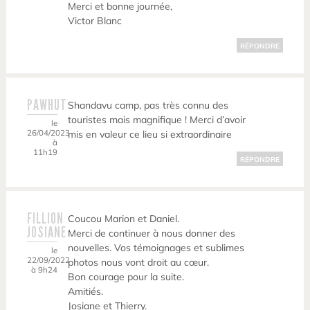
Merci et bonne journée,
Victor Blanc
RÉPONDRE
PAWHUT
Shandavu camp, pas très connu des
touristes mais magnifique ! Merci d’avoir
le
26/04/2023
mis en valeur ce lieu si extraordinaire
à
11h19
RÉPONDRE
FILLION
Coucou Marion et Daniel.
JOSIANE
Merci de continuer à nous donner des
nouvelles. Vos témoignages et sublimes
le
22/09/2022
photos nous vont droit au cœur.
à 9h24
Bon courage pour la suite.
Amitiés.
Josiane et Thierry.