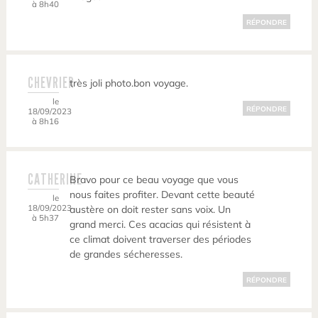
à 8h40
RÉPONDRE
CHEVRIER
très joli photo.bon voyage.
le
RÉPONDRE
18/09/2023
à 8h16
CATHERINE
Bravo pour ce beau voyage que vous
nous faites profiter. Devant cette beauté
le
18/09/2023
austère on doit rester sans voix. Un
à 5h37
grand merci. Ces acacias qui résistent à
ce climat doivent traverser des périodes
de grandes sécheresses.
RÉPONDRE