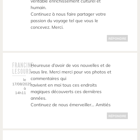
véritable enrichissement culturel et
humain.
Continuez à nous faire partager votre
passion du voyage tel que vous le
concevez. Merci.
RÉPONDRE
FRANCINE
Heureuse d’avoir de vos nouvelles et de
LESOURD
vous lire. Merci merci pour vos photos et
commentaires qui
le
17/08/2025
ravivent en moi tous ces endroits
à
magiques découverts ces dernières
14h11
années.
Continuez de nous émerveiller… Amitiés
RÉPONDRE