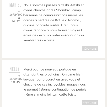
MAHIEU
Nous sommes passes a iteshi -tetshi et
avons cherche apres Shandavu camp :
le
16/09/2022
personne ne connaissait pas meme les
à
gardes a l entree de Kafue a Ngoma ,
14h22
aucune pancarte visible .Bref , nous
avons renonce a vous trouver malgre l
envie de decouvrir votre association qui
semble tres discrete !
RÉPONDRE
NELLY
Merci pour ce nouveau partage en
attendant les prochains ! On aime bien
le
15/09/2022
voyager par procuration avec vous et
à 8h45
chacune de ces incroyables images nous
le permet ! Bonne continuation de périple
même si moins lointain cette fois…
RÉPONDRE