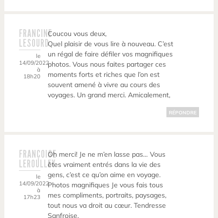
FRANCINE
Coucou vous deux,
LESOURD
Quel plaisir de vous lire à nouveau. C’est
un régal de faire défiler vos magnifiques
le
14/09/2022
photos. Vous nous faites partager ces
à
moments forts et riches que l’on est
18h20
souvent amené à vivre au cours des
voyages. Un grand merci. Amicalement,
RÉPONDRE
FRANÇOISE
Oh merci! Je ne m’en lasse pas… Vous
LEROULLEY
êtes vraiment entrés dans la vie des
gens, c’est ce qu’on aime en voyage.
le
14/09/2022
Photos magnifiques Je vous fais tous
à
mes compliments, portraits, paysages,
17h23
tout nous va droit au cœur. Tendresse
Sanfroise.