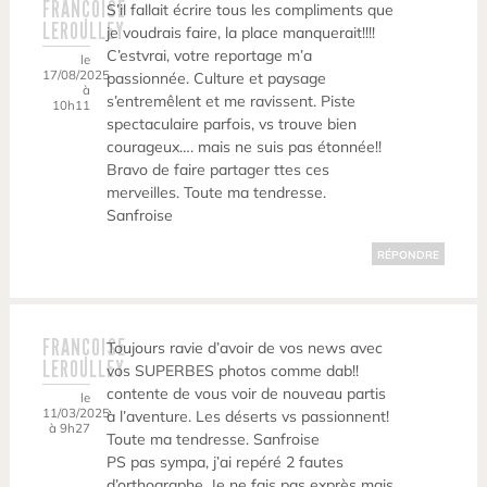
FRANÇOISE
S’il fallait écrire tous les compliments que
LEROULLEY
je voudrais faire, la place manquerait!!!!
C’estvrai, votre reportage m’a
le
17/08/2025
passionnée. Culture et paysage
à
s’entremêlent et me ravissent. Piste
10h11
spectaculaire parfois, vs trouve bien
courageux…. mais ne suis pas étonnée!!
Bravo de faire partager ttes ces
merveilles. Toute ma tendresse.
Sanfroise
RÉPONDRE
FRANÇOISE
Toujours ravie d’avoir de vos news avec
LEROULLEY
vos SUPERBES photos comme dab!!
contente de vous voir de nouveau partis
le
11/03/2025
à l’aventure. Les déserts vs passionnent!
à 9h27
Toute ma tendresse. Sanfroise
PS pas sympa, j’ai repéré 2 fautes
d’orthographe. Je ne fais pas exprès mais