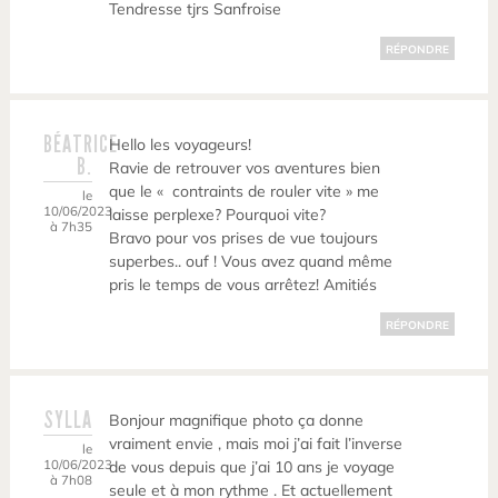
Tendresse tjrs Sanfroise
RÉPONDRE
BÉATRICE
Hello les voyageurs!
B.
Ravie de retrouver vos aventures bien
que le « contraints de rouler vite » me
le
10/06/2023
laisse perplexe? Pourquoi vite?
à 7h35
Bravo pour vos prises de vue toujours
superbes.. ouf ! Vous avez quand même
pris le temps de vous arrêtez! Amitiés
RÉPONDRE
SYLLA
Bonjour magnifique photo ça donne
vraiment envie , mais moi j’ai fait l’inverse
le
10/06/2023
de vous depuis que j’ai 10 ans je voyage
à 7h08
seule et à mon rythme . Et actuellement