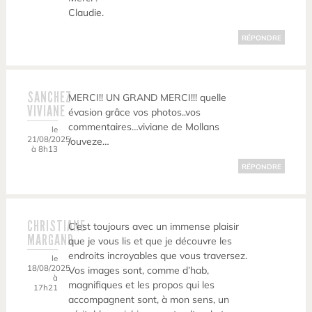
Claudie.
RÉPONDRE
SANCHEZ
MERCI!! UN GRAND MERCI!!! quelle
VIVIANE
évasion grâce vos photos..vos
commentaires…viviane de Mollans
le
21/08/2025
/ouveze…
à 8h13
RÉPONDRE
CHRISTIANE
C’est toujours avec un immense plaisir
MARGAND
que je vous lis et que je découvre les
endroits incroyables que vous traversez.
le
18/08/2025
Vos images sont, comme d’hab,
à
magnifiques et les propos qui les
17h21
accompagnent sont, à mon sens, un