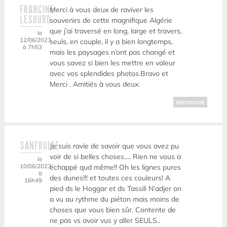
FRANCINE
Merci à vous deux de raviver les
LESOURD
souvenirs de cette magnifique Algérie
que j’ai traversé en long, large et travers,
le
12/06/2023
seuls, en couple, il y a bien longtemps,
à 7h53
mais les paysages n’ont pas changé et
vous savez si bien les mettre en valeur
avec vos splendides photos.Bravo et
Merci . Amitiés à vous deux.
RÉPONDRE
SANFROISE
Je suis ravie de savoir que vous avez pu
voir de si belles choses…. Rien ne vous a
le
10/06/2023
échappé qud même!! Oh les lignes pures
à
des dunes!!! et toutes ces couleurs! A
16h49
pied ds le Hoggar et ds Tassili N’adjer on
a vu au rythme du piéton mais moins de
choses que vous bien sûr. Contente de
ne pas vs avoir vus y aller SEULS..