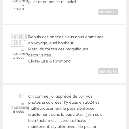
21/02/2026
pluie et on pense au soleil.
à
10h18
RÉPONDRE
RAYMOND
Depuis des années, vous nous emmenez
DEBROT
en voyage, quel bonheur !
Merci de toutes ces magnifiques
le
21/02/2026
découvertes.
à 9h55
Claire-Lise & Raymond
RÉPONDRE
BB
Oh comme j’ai apprécié de voir vos
photos si colorées! J’y étais en 2024 et
le
21/02/2026
malheureusement le pays s’enfonce
à 8h56
cruellement dans la pauvreté…:( j’en suis
bien triste mais il serait difficile,
maintenant, d’y aller avec , de plus en