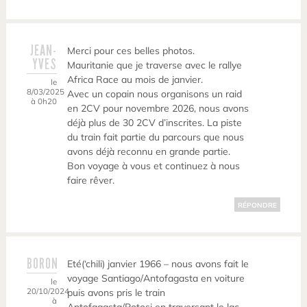
JEAN-
Merci pour ces belles photos.
YVES
Mauritanie que je traverse avec le rallye
Africa Race au mois de janvier.
le
8/03/2025
Avec un copain nous organisons un raid
à 0h20
en 2CV pour novembre 2026, nous avons
déjà plus de 30 2CV d’inscrites. La piste
du train fait partie du parcours que nous
avons déjà reconnu en grande partie.
Bon voyage à vous et continuez à nous
faire rêver.
RÉPONDRE
BORON
Eté(‘chili) janvier 1966 – nous avons fait le
voyage Santiago/Antofagasta en voiture
le
20/10/2024
puis avons pris le train
à