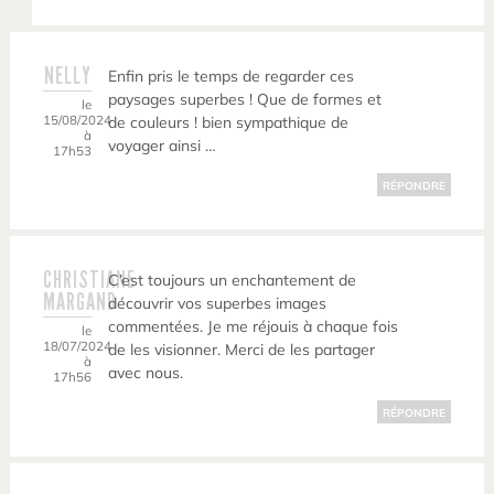
NELLY
Enfin pris le temps de regarder ces
paysages superbes ! Que de formes et
le
15/08/2024
de couleurs ! bien sympathique de
à
voyager ainsi …
17h53
RÉPONDRE
CHRISTIANE
C’est toujours un enchantement de
MARGAND
découvrir vos superbes images
commentées. Je me réjouis à chaque fois
le
18/07/2024
de les visionner. Merci de les partager
à
avec nous.
17h56
RÉPONDRE