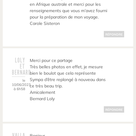
en Afrique australe et merci pour les
renseignements que vous m’avez fourni
pour la préparation de mon voyage.
Carole Sisteron
RÉPONDRE
LOLY
Merci pour ce partage
ET
Très belles photos en effet, je mesure
BERNARD
bien le boulot que cela représente
Sympa d’être replongé à nouveau dans
le
10/06/2023
ce très beau trip.
à 6h58
Amicalement
Bernard Loly
RÉPONDRE
VALLA
Bonjour