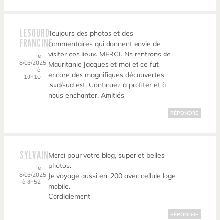
LESOURD
Toujours des photos et des
FRANCINE
commentaires qui donnent envie de
visiter ces lieux. MERCI. Ns rentrons de
le
8/03/2025
Mauritanie Jacques et moi et ce fut
à
encore des magnifiques découvertes
10h10
.sud/sud est. Continuez à profiter et à
nous enchanter. Amitiés
RÉPONDRE
SYLVAIN
Merci pour votre blog, super et belles
photos.
le
8/03/2025
Je voyage aussi en l200 avec cellule loge
à 8h52
mobile.
Cordialement
RÉPONDRE