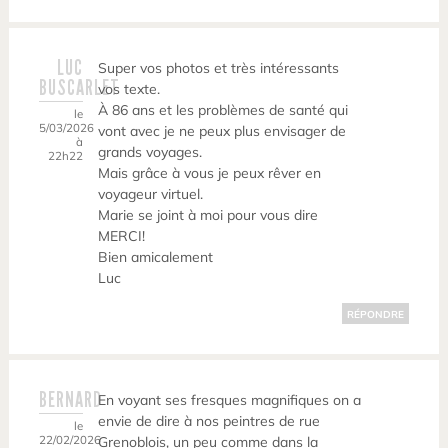
LUC
Super vos photos et très intéressants
BUSCARLET
vos texte.
À 86 ans et les problèmes de santé qui
le
5/03/2026
vont avec je ne peux plus envisager de
à
grands voyages.
22h22
Mais grâce à vous je peux rêver en
voyageur virtuel.
Marie se joint à moi pour vous dire
MERCI!
Bien amicalement
Luc
RÉPONDRE
BERNARD
En voyant ses fresques magnifiques on a
envie de dire à nos peintres de rue
le
22/02/2026
Grenoblois, un peu comme dans la