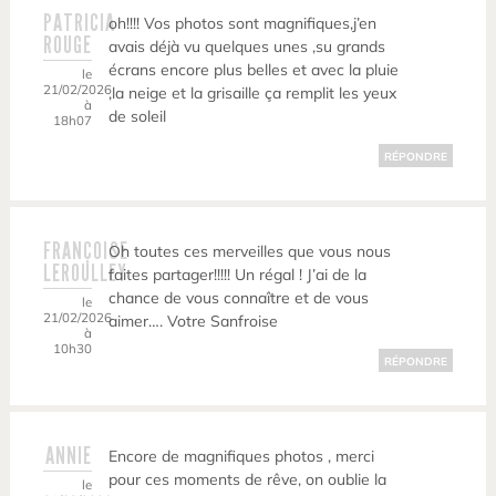
PATRICIA
oh!!!! Vos photos sont magnifiques,j’en
ROUGE
avais déjà vu quelques unes ,su grands
écrans encore plus belles et avec la pluie
le
21/02/2026
,la neige et la grisaille ça remplit les yeux
à
de soleil
18h07
RÉPONDRE
FRANÇOISE
Oh toutes ces merveilles que vous nous
LEROULLEY
faites partager!!!!! Un régal ! J’ai de la
chance de vous connaître et de vous
le
21/02/2026
aimer…. Votre Sanfroise
à
10h30
RÉPONDRE
ANNIE
Encore de magnifiques photos , merci
pour ces moments de rêve, on oublie la
le