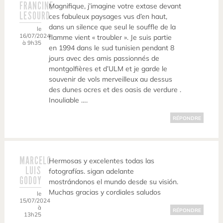
FRANCINE
Magnifique, j’imagine votre extase devant
LESOURD
ces fabuleux paysages vus d’en haut,
dans un silence que seul le souffle de la
le
16/07/2024
flamme vient « troubler ». Je suis partie
à 9h35
en 1994 dans le sud tunisien pendant 8
jours avec des amis passionnés de
montgolfières et d’ULM et je garde le
souvenir de vols merveilleux au dessus
des dunes ocres et des oasis de verdure .
Inouliable ….
RÉPONDRE
MARCELO
Hermosas y excelentes todas las
LUIS
fotografías. sigan adelante
GODOY
mostrándonos el mundo desde su visión.
Muchas gracias y cordiales saludos
le
15/07/2024
à
RÉPONDRE
13h25