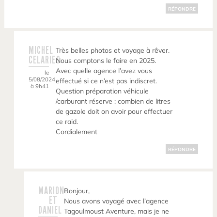
RÉPONDRE
MICHEL
Très belles photos et voyage à rêver.
CELARIES
Nous comptons le faire en 2025.
Avec quelle agence l’avez vous
le
5/08/2024
effectué si ce n’est pas indiscret.
à 9h41
Question préparation véhicule
/carburant réserve : combien de litres
de gazole doit on avoir pour effectuer
ce raid.
Cordialement
RÉPONDRE
MARION
Bonjour,
ET
Nous avons voyagé avec l’agence
DANIEL
Tagoulmoust Aventure, mais je ne