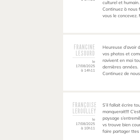
culturel et humain.
Continuez à nous f
vous le concevez. 
FRANCINE
Heureuse d’avoir d
LESOURD
vos photos et com
ravivent en moi to
le
17/08/2025
dernières années.
à 14h11
Continuez de nous
FRANÇOISE
S’il fallait écrire 
LEROULLEY
manquerait!!!! C’es
paysage s’entremêl
le
17/08/2025
vs trouve bien cou
à 10h11
faire partager tte