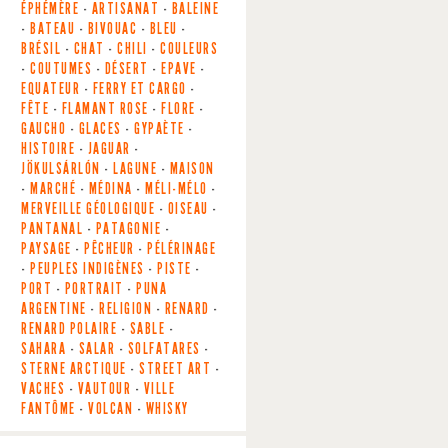
ÉPHÉMÈRE
-
ARTISANAT
-
BALEINE
-
BATEAU
-
BIVOUAC
-
BLEU
-
BRÉSIL
-
CHAT
-
CHILI
-
COULEURS
-
COUTUMES
-
DÉSERT
-
EPAVE
-
EQUATEUR
-
FERRY ET CARGO
-
FÊTE
-
FLAMANT ROSE
-
FLORE
-
GAUCHO
-
GLACES
-
GYPAÈTE
-
HISTOIRE
-
JAGUAR
-
JÖKULSÁRLÓN
-
LAGUNE
-
MAISON
-
MARCHÉ
-
MÉDINA
-
MÉLI-MÉLO
-
MERVEILLE GÉOLOGIQUE
-
OISEAU
-
PANTANAL
-
PATAGONIE
-
PAYSAGE
-
PÊCHEUR
-
PÉLÉRINAGE
-
PEUPLES INDIGÈNES
-
PISTE
-
PORT
-
PORTRAIT
-
PUNA
ARGENTINE
-
RELIGION
-
RENARD
-
RENARD POLAIRE
-
SABLE
-
SAHARA
-
SALAR
-
SOLFATARES
-
STERNE ARCTIQUE
-
STREET ART
-
VACHES
-
VAUTOUR
-
VILLE
FANTÔME
-
VOLCAN
-
WHISKY