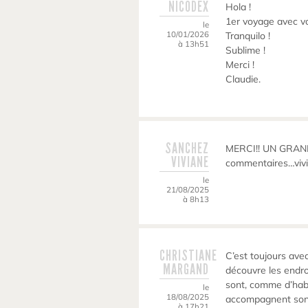
NICODEX
Hola !
1er voyage avec v
le
10/01/2026
Tranquilo !
à 13h51
Sublime !
Merci !
Claudie.
SANCHEZ
MERCI!! UN GRAND 
VIVIANE
commentaires…vivi
le
21/08/2025
à 8h13
CHRISTIANE
C’est toujours avec
MARGAND
découvre les endro
sont, comme d’hab,
le
18/08/2025
accompagnent sont
à 17h21