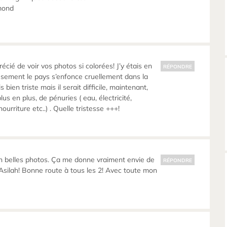
mond
cié de voir vos photos si colorées! J’y étais en
RÉPONDRE
sement le pays s’enfonce cruellement dans la
s bien triste mais il serait difficile, maintenant,
plus en plus, de pénuries ( eau, électricité,
ourriture etc..) . Quelle tristesse +++!
n belles photos. Ça me donne vraiment envie de
RÉPONDRE
, Asilah! Bonne route à tous les 2! Avec toute mon