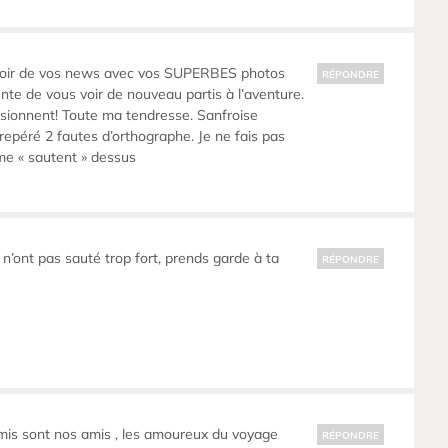
avoir de vos news avec vos SUPERBES photos
RÉPONDRE
te de vous voir de nouveau partis à l’aventure.
sionnent! Toute ma tendresse. Sanfroise
 repéré 2 fautes d’orthographe. Je ne fais pas
me « sautent » dessus
s n’ont pas sauté trop fort, prends garde à ta
RÉPONDRE
mis sont nos amis , les amoureux du voyage
RÉPONDRE