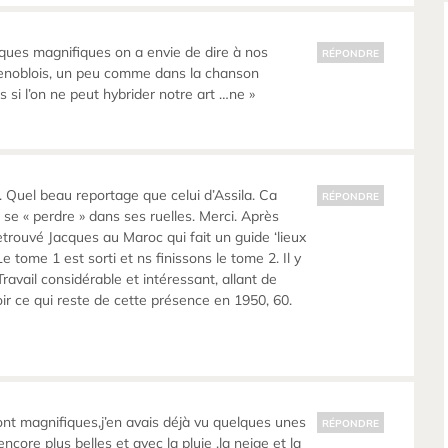
ques magnifiques on a envie de dire à nos
RÉPONDRE
renoblois, un peu comme dans la chanson
eurs si l’on ne peut hybrider notre art …ne »
 Quel beau reportage que celui d’Assila. Ca
RÉPONDRE
 se « perdre » dans ses ruelles. Merci. Après
 retrouvé Jacques au Maroc qui fait un guide ‘lieux
Le tome 1 est sorti et ns finissons le tome 2. Il y
avail considérable et intéressant, allant de
voir ce qui reste de cette présence en 1950, 60.
sont magnifiques,j’en avais déjà vu quelques unes
RÉPONDRE
ncore plus belles et avec la pluie ,la neige et la