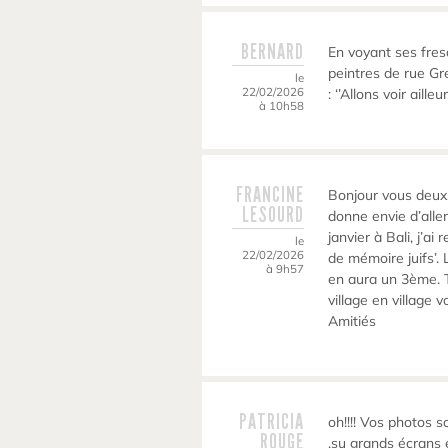
BERNARD
En voyant ses fres
peintres de rue G
le
22/02/2026
: ‘’Allons voir aill
à 10h58
FRANCINE
Bonjour vous deux.
LESOURD
donne envie d’aller
janvier à Bali, j’ai
le
22/02/2026
de mémoire juifs’. 
à 9h57
en aura un 3ème. Tr
village en village 
Amitiés
PATRICIA
oh!!!! Vos photos 
ROUGE
,su grands écrans e