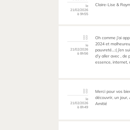
Claire-Lise & Ray
le
21/02/2026
à 9h55
BB
Oh comme j’ai appré
2024 et malheureu
le
21/02/2026
pauvreté…:( j’en sui
à 8h56
d’y aller avec , de 
essence, internet, n
BB
Merci pour vos bie
découvrir, un jour
le
21/02/2026
Amitié
à 8h49