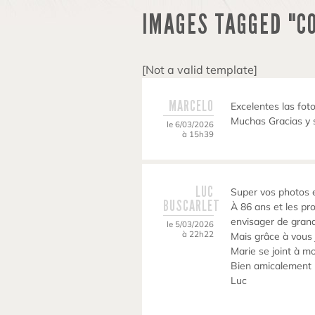
IMAGES TAGGED "C
[Not a valid template]
MARCELO
Excelentes las foto
Muchas Gracias y 
le 6/03/2026
à 15h39
LUC
Super vos photos e
BUSCARLET
À 86 ans et les pr
envisager de gran
le 5/03/2026
à 22h22
Mais grâce à vous 
Marie se joint à m
Bien amicalement
Luc