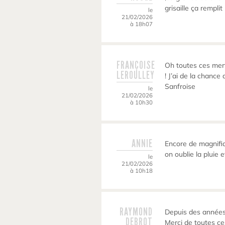
grisaille ça remplit
le
21/02/2026
à 18h07
FRANÇOISE
Oh toutes ces merve
LEROULLEY
! J’ai de la chanc
Sanfroise
le
21/02/2026
à 10h30
ANNIE
Encore de magnifi
on oublie la pluie e
le
21/02/2026
à 10h18
RAYMOND
Depuis des années
DEBROT
Merci de toutes c