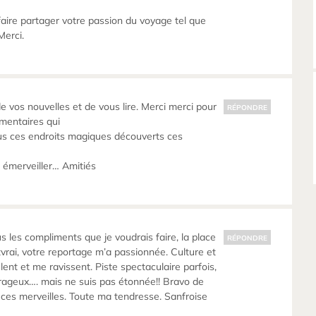
aire partager votre passion du voyage tel que
Merci.
e vos nouvelles et de vous lire. Merci merci pour
RÉPONDRE
mentaires qui
us ces endroits magiques découverts ces
 émerveiller… Amitiés
tous les compliments que je voudrais faire, la place
RÉPONDRE
tvrai, votre reportage m’a passionnée. Culture et
ent et me ravissent. Piste spectaculaire parfois,
rageux…. mais ne suis pas étonnée!! Bravo de
s ces merveilles. Toute ma tendresse. Sanfroise