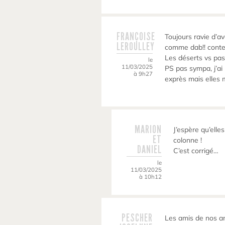
FRANÇOISE
Toujours ravie d’
LEROULLEY
comme dab!! conten
Les déserts vs pas
le
11/03/2025
PS pas sympa, j’ai
à 9h27
exprès mais elles 
MARION
J’espère qu’elle
ET
colonne !
DANIEL
C’est corrigé…
le
11/03/2025
à 10h12
PESCHER
Les amis de nos a