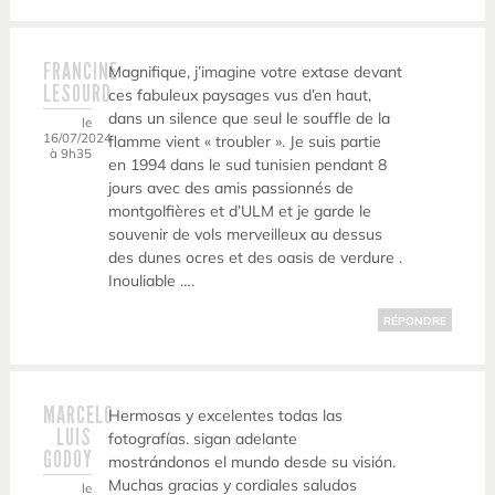
FRANCINE
Magnifique, j’imagine votre extase devant
LESOURD
ces fabuleux paysages vus d’en haut,
dans un silence que seul le souffle de la
le
16/07/2024
flamme vient « troubler ». Je suis partie
à 9h35
en 1994 dans le sud tunisien pendant 8
jours avec des amis passionnés de
montgolfières et d’ULM et je garde le
souvenir de vols merveilleux au dessus
des dunes ocres et des oasis de verdure .
Inouliable ….
RÉPONDRE
MARCELO
Hermosas y excelentes todas las
LUIS
fotografías. sigan adelante
GODOY
mostrándonos el mundo desde su visión.
Muchas gracias y cordiales saludos
le