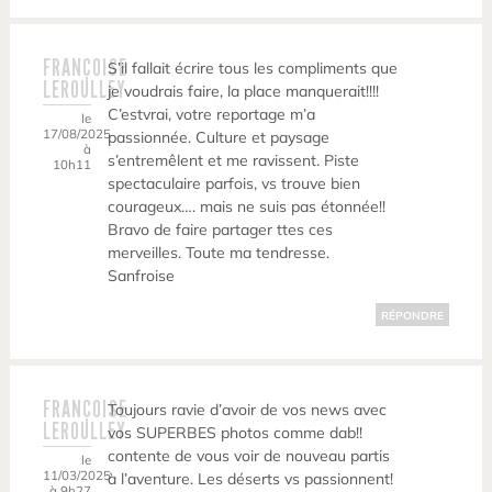
FRANÇOISE
S’il fallait écrire tous les compliments que
LEROULLEY
je voudrais faire, la place manquerait!!!!
C’estvrai, votre reportage m’a
le
17/08/2025
passionnée. Culture et paysage
à
s’entremêlent et me ravissent. Piste
10h11
spectaculaire parfois, vs trouve bien
courageux…. mais ne suis pas étonnée!!
Bravo de faire partager ttes ces
merveilles. Toute ma tendresse.
Sanfroise
RÉPONDRE
FRANÇOISE
Toujours ravie d’avoir de vos news avec
LEROULLEY
vos SUPERBES photos comme dab!!
contente de vous voir de nouveau partis
le
11/03/2025
à l’aventure. Les déserts vs passionnent!
à 9h27