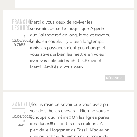
FRANCINE
Merci à vous deux de raviver les
LESOURD
souvenirs de cette magnifique Algérie
que j’ai traversé en long, large et travers,
le
12/06/2023
seuls, en couple, il y a bien longtemps,
à 7h53
mais les paysages n’ont pas changé et
vous savez si bien les mettre en valeur
avec vos splendides photos.Bravo et
Merci . Amitiés à vous deux.
RÉPONDRE
SANFROISE
Je suis ravie de savoir que vous avez pu
voir de si belles choses…. Rien ne vous a
le
10/06/2023
échappé qud même!! Oh les lignes pures
à
des dunes!!! et toutes ces couleurs! A
16h49
pied ds le Hoggar et ds Tassili N’adjer on
a vu au rythme du piéton mais moins de