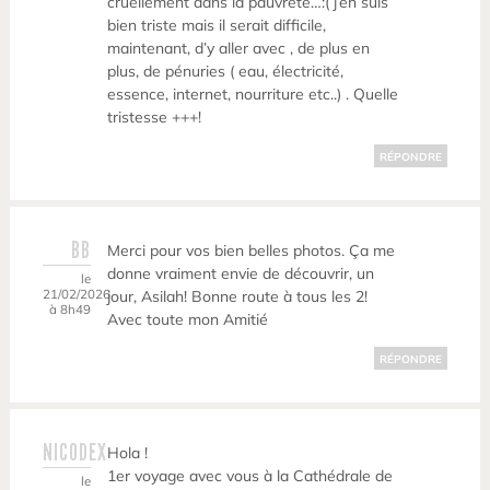
cruellement dans la pauvreté…:( j’en suis
bien triste mais il serait difficile,
maintenant, d’y aller avec , de plus en
plus, de pénuries ( eau, électricité,
essence, internet, nourriture etc..) . Quelle
tristesse +++!
RÉPONDRE
BB
Merci pour vos bien belles photos. Ça me
donne vraiment envie de découvrir, un
le
21/02/2026
jour, Asilah! Bonne route à tous les 2!
à 8h49
Avec toute mon Amitié
RÉPONDRE
NICODEX
Hola !
1er voyage avec vous à la Cathédrale de
le