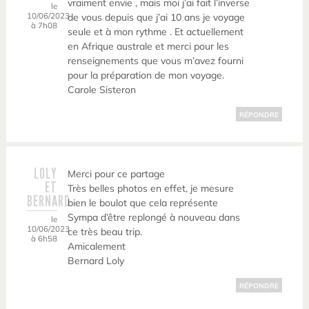
vraiment envie , mais moi j’ai fait l’inverse
le
10/06/2023
de vous depuis que j’ai 10 ans je voyage
à 7h08
seule et à mon rythme . Et actuellement
en Afrique australe et merci pour les
renseignements que vous m’avez fourni
pour la préparation de mon voyage.
Carole Sisteron
RÉPONDRE
LOLY
Merci pour ce partage
ET
Très belles photos en effet, je mesure
BERNARD
bien le boulot que cela représente
Sympa d’être replongé à nouveau dans
le
10/06/2023
ce très beau trip.
à 6h58
Amicalement
Bernard Loly
RÉPONDRE