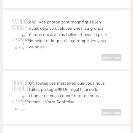
PATRICIA
oh!!!! Vos photos sont magnifiques,j’en
ROUGE
avais déjà vu quelques unes ,su grands
écrans encore plus belles et avec la pluie
le
21/02/2026
,la neige et la grisaille ça remplit les yeux
à
de soleil
18h07
RÉPONDRE
FRANÇOISE
Oh toutes ces merveilles que vous nous
LEROULLEY
faites partager!!!!! Un régal ! J’ai de la
chance de vous connaître et de vous
le
21/02/2026
aimer…. Votre Sanfroise
à
10h30
RÉPONDRE