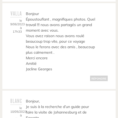
VALLA
Bonjour
Époustouflant , magnifiques photos. Quel
le
9/06/2023
travail !!! nous avons partagés un grand
à
moment avec vous.
17h33
Vous avez raison nous avons roulé
beaucoup trop vite, pour ce voyage
Nous le ferons avec des amis , beaucoup
plus calmement .
Merci encore
Amitié
Jacline Georges
RÉPONDRE
BLANC
Bonjour,
Je suis à la recherche d’un guide pour
le
10/05/2023
faire la visite de Johannesburg et de
à
Soweto.