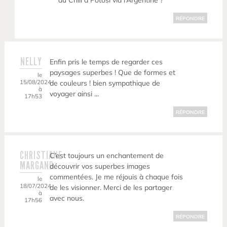
du Chili à Potosi via l’Argentine ?
RÉPONDRE
NELLY
Enfin pris le temps de regarder ces
paysages superbes ! Que de formes et
le
15/08/2024
de couleurs ! bien sympathique de
à
voyager ainsi …
17h53
RÉPONDRE
CHRISTIANE
C’est toujours un enchantement de
MARGAND
découvrir vos superbes images
commentées. Je me réjouis à chaque fois
le
18/07/2024
de les visionner. Merci de les partager
à
avec nous.
17h56
RÉPONDRE