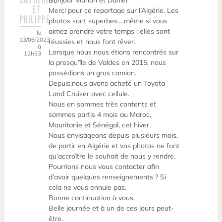
Bonjour Marion et Daniel
ET
Merci pour ce reportage sur l’Algérie. Les
PHILIPPE
photos sont superbes….même si vous
aimez prendre votre temps ; elles sont
le
13/06/2023
réussies et nous font rêver.
à
Lorsque nous nous étions rencontrés sur
12h53
la presqu’île de Valdes en 2015, nous
possédions un gros camion.
Depuis,nous avons acheté un Toyota
Land Cruiser avec cellule.
Nous en sommes très contents et
sommes partis 4 mois au Maroc,
Mauritanie et Sénégal, cet hiver.
Nous envisageons depuis plusieurs mois,
de partir en Algérie et vos photos ne font
qu’accroître le souhait de nous y rendre.
Pourrions nous vous contacter afin
d’avoir quelques renseignements ? Si
cela ne vous ennuie pas.
Bonne continuation à vous.
Belle journée et à un de ces jours peut-
être.