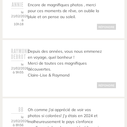
ANNIE
Encore de magnifiques photos , merci
pour ces moments de rêve, on oublie la
le
21/02/2026
pluie et on pense au soleil.
à
10h18
RÉPONDRE
RAYMOND
Depuis des années, vous nous emmenez
DEBROT
en voyage, quel bonheur !
Merci de toutes ces magnifiques
le
21/02/2026
découvertes.
à 9h55
Claire-Lise & Raymond
RÉPONDRE
BB
Oh comme j’ai apprécié de voir vos
photos si colorées! J’y étais en 2024 et
le
21/02/2026
malheureusement le pays s’enfonce
à 8h56