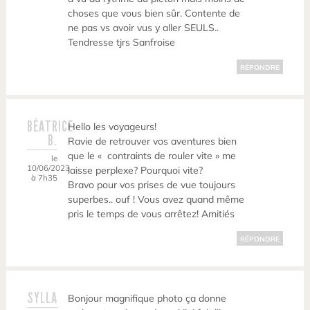
choses que vous bien sûr. Contente de
ne pas vs avoir vus y aller SEULS..
Tendresse tjrs Sanfroise
RÉPONDRE
BÉATRICE
Hello les voyageurs!
B.
Ravie de retrouver vos aventures bien
que le « contraints de rouler vite » me
le
10/06/2023
laisse perplexe? Pourquoi vite?
à 7h35
Bravo pour vos prises de vue toujours
superbes.. ouf ! Vous avez quand même
pris le temps de vous arrêtez! Amitiés
RÉPONDRE
SYLLA
Bonjour magnifique photo ça donne