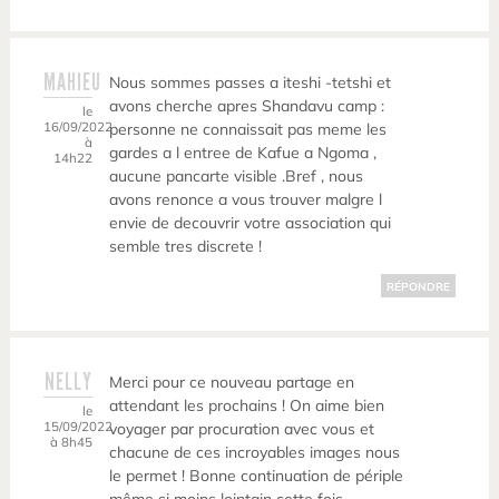
MAHIEU
Nous sommes passes a iteshi -tetshi et
avons cherche apres Shandavu camp :
le
16/09/2022
personne ne connaissait pas meme les
à
gardes a l entree de Kafue a Ngoma ,
14h22
aucune pancarte visible .Bref , nous
avons renonce a vous trouver malgre l
envie de decouvrir votre association qui
semble tres discrete !
RÉPONDRE
NELLY
Merci pour ce nouveau partage en
attendant les prochains ! On aime bien
le
15/09/2022
voyager par procuration avec vous et
à 8h45
chacune de ces incroyables images nous
le permet ! Bonne continuation de périple