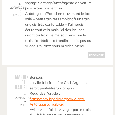
voyage Santiago/Antofagasta en voiture
le
20/10/2024
puis avons pris le train
à
Antofagasta/Potosi en traversant le lac
17h22
salé – petit train ressemblant à un train
anglais très confortable – J’aimerais
écrire tout cela mais j’ai des lacunes
quant au train. Je me souviens que le
train s’arrêtait à la frontière mais pas du
village. Pourriez-vous m’aider. Merci
RÉPONDRE
MARION
Bonjour,
ET
La ville à la frontière Chili-Argentine
DANIEL
serait peut-être Socompa ?
Regardez l’article :
le
20/10/2024
https://en.wikipedia.org/wiki/Salta–
à
Antofagasta_railway
.
19h11
Aviez-vous fait le voyager par le train