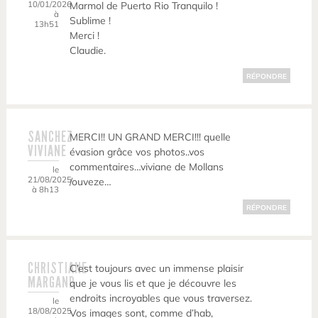
10/01/2026
Marmol de Puerto Rio Tranquilo !
à
Sublime !
13h51
Merci !
Claudie.
RÉPONDRE
SANCHEZ
MERCI!! UN GRAND MERCI!!! quelle
VIVIANE
évasion grâce vos photos..vos
commentaires…viviane de Mollans
le
21/08/2025
/ouveze…
à 8h13
RÉPONDRE
CHRISTIANE
C’est toujours avec un immense plaisir
MARGAND
que je vous lis et que je découvre les
endroits incroyables que vous traversez.
le
18/08/2025
Vos images sont, comme d’hab,