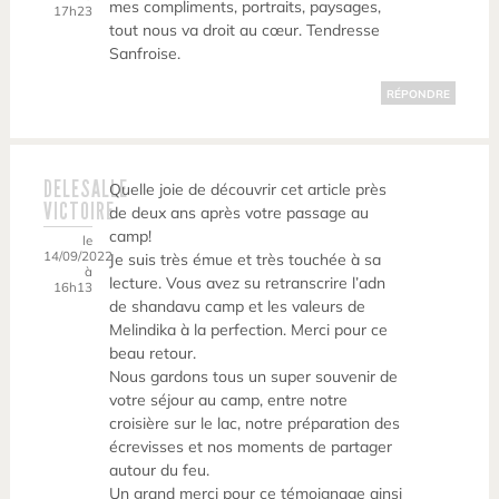
mes compliments, portraits, paysages,
17h23
tout nous va droit au cœur. Tendresse
Sanfroise.
RÉPONDRE
DELESALLE
Quelle joie de découvrir cet article près
VICTOIRE
de deux ans après votre passage au
camp!
le
14/09/2022
Je suis très émue et très touchée à sa
à
lecture. Vous avez su retranscrire l’adn
16h13
de shandavu camp et les valeurs de
Melindika à la perfection. Merci pour ce
beau retour.
Nous gardons tous un super souvenir de
votre séjour au camp, entre notre
croisière sur le lac, notre préparation des
écrevisses et nos moments de partager
autour du feu.
Un grand merci pour ce témoignage ainsi