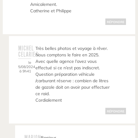
Amicalement.
Catherine et Philippe
RÉPONDRE
MICHEL
Très belles photos et voyage à rêver.
CELARIES
Nous comptons le faire en 2025.
Avec quelle agence l’avez vous
le
5/08/2024
effectué si ce n’est pas indiscret.
à 9h41
Question préparation véhicule
/carburant réserve : combien de litres
de gazole doit on avoir pour effectuer
ce raid.
Cordialement
RÉPONDRE
MARION
Bonjour,