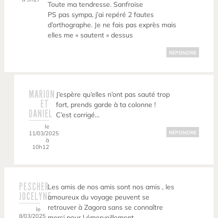
Toute ma tendresse. Sanfroise
PS pas sympa, j’ai repéré 2 fautes
d’orthographe. Je ne fais pas exprès mais
elles me « sautent » dessus
RÉPONDRE
MARION
J’espère qu’elles n’ont pas sauté trop
ET
fort, prends garde à ta colonne !
DANIEL
C’est corrigé…
le
11/03/2025
RÉPONDRE
à
10h12
PESCHER
Les amis de nos amis sont nos amis , les
JOCELYNE
amoureux du voyage peuvent se
retrouver à Zagora sans se connaître
le
8/03/2025
merci pour l émerveillement