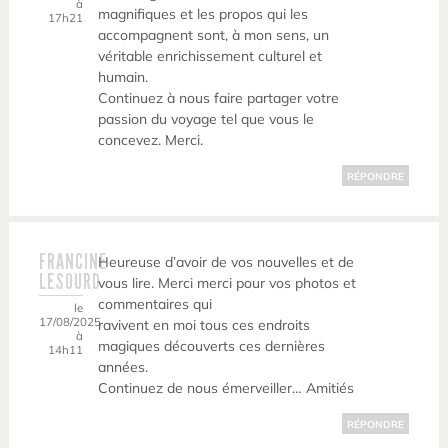
à
magnifiques et les propos qui les
17h21
accompagnent sont, à mon sens, un
véritable enrichissement culturel et
humain.
Continuez à nous faire partager votre
passion du voyage tel que vous le
concevez. Merci.
RÉPONDRE
FRANCINE
Heureuse d’avoir de vos nouvelles et de
LESOURD
vous lire. Merci merci pour vos photos et
commentaires qui
le
17/08/2025
ravivent en moi tous ces endroits
à
magiques découverts ces dernières
14h11
années.
Continuez de nous émerveiller… Amitiés
RÉPONDRE