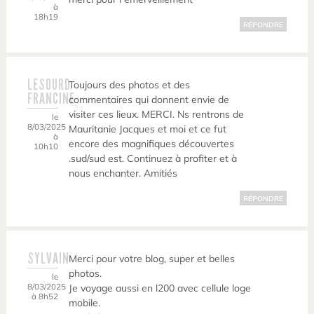
à
18h19
RÉPONDRE
LESOURD
Toujours des photos et des
FRANCINE
commentaires qui donnent envie de
visiter ces lieux. MERCI. Ns rentrons de
le
8/03/2025
Mauritanie Jacques et moi et ce fut
à
encore des magnifiques découvertes
10h10
.sud/sud est. Continuez à profiter et à
nous enchanter. Amitiés
RÉPONDRE
SYLVAIN
Merci pour votre blog, super et belles
photos.
le
8/03/2025
Je voyage aussi en l200 avec cellule loge
à 8h52
mobile.