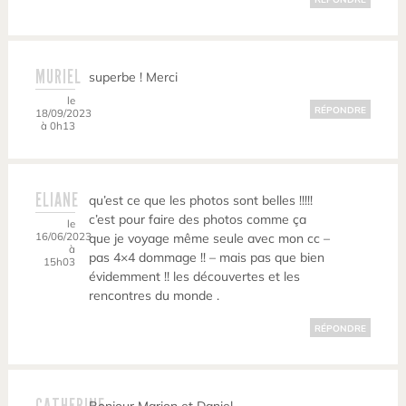
MURIEL
superbe ! Merci
le
RÉPONDRE
18/09/2023
à 0h13
ELIANE
qu’est ce que les photos sont belles !!!!!
c’est pour faire des photos comme ça
le
16/06/2023
que je voyage même seule avec mon cc –
à
pas 4×4 dommage !! – mais pas que bien
15h03
évidemment !! les découvertes et les
rencontres du monde .
RÉPONDRE
CATHERINE