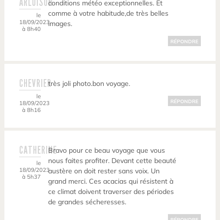
ARLUISON
conditions météo exceptionnelles. Et
comme à votre habitude,de très belles
le
18/09/2023
images.
à 8h40
RÉPONDRE
CHEVRIER
très joli photo.bon voyage.
le
RÉPONDRE
18/09/2023
à 8h16
CATHERINE
Bravo pour ce beau voyage que vous
nous faites profiter. Devant cette beauté
le
18/09/2023
austère on doit rester sans voix. Un
à 5h37
grand merci. Ces acacias qui résistent à
ce climat doivent traverser des périodes
de grandes sécheresses.
RÉPONDRE