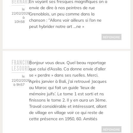
BERNARD
En voyant ses fresques magnifiques on a
envie de dire à nos peintres de rue
le
22/02/2026
Grenoblois, un peu comme dans la
à
chanson : ‘’Allons voir ailleurs si l’on ne
10h58
peut hybrider notre art …ne »
RÉPONDRE
FRANCINE
Bonjour vous deux. Quel beau reportage
LESOURD
que celui d’Assila. Ca donne envie d’aller
se « perdre » dans ses ruelles. Merci.
le
22/02/2026
Après janvier à Bali, j’ai retrouvé Jacques
à 9h57
au Maroc qui fait un guide ‘lieux de
mémoire juifs’. Le tome 1 est sorti et ns
finissons le tome 2. Il y en aura un 3ème.
Travail considérable et intéressant, allant
de village en village voir ce qui reste de
cette présence en 1950, 60. Amitiés
RÉPONDRE