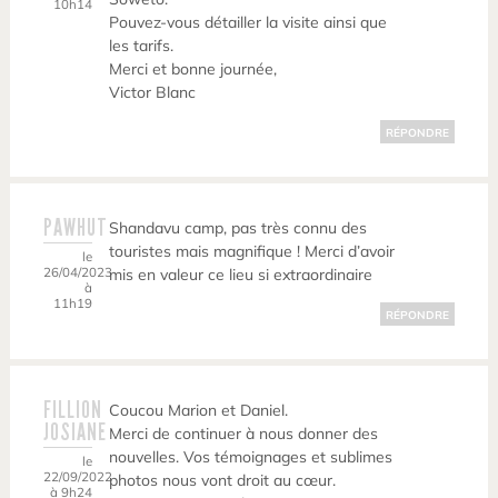
10h14
Pouvez-vous détailler la visite ainsi que
les tarifs.
Merci et bonne journée,
Victor Blanc
RÉPONDRE
PAWHUT
Shandavu camp, pas très connu des
touristes mais magnifique ! Merci d’avoir
le
26/04/2023
mis en valeur ce lieu si extraordinaire
à
11h19
RÉPONDRE
FILLION
Coucou Marion et Daniel.
JOSIANE
Merci de continuer à nous donner des
nouvelles. Vos témoignages et sublimes
le
22/09/2022
photos nous vont droit au cœur.
à 9h24