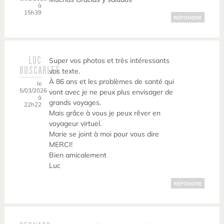
à
15h39
RÉPONDRE
LUC
Super vos photos et très intéressants
BUSCARLET
vos texte.
À 86 ans et les problèmes de santé qui
le
5/03/2026
vont avec je ne peux plus envisager de
à
grands voyages.
22h22
Mais grâce à vous je peux rêver en
voyageur virtuel.
Marie se joint à moi pour vous dire
MERCI!
Bien amicalement
Luc
RÉPONDRE