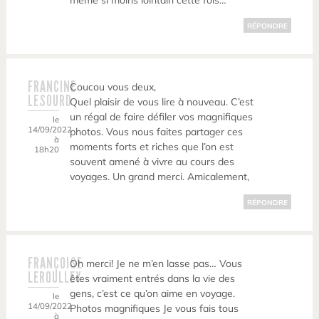
même si moins lointain cette fois…
RÉPONDRE
FRANCINE
Coucou vous deux,
LESOURD
Quel plaisir de vous lire à nouveau. C’est
un régal de faire défiler vos magnifiques
le
14/09/2022
photos. Vous nous faites partager ces
à
moments forts et riches que l’on est
18h20
souvent amené à vivre au cours des
voyages. Un grand merci. Amicalement,
RÉPONDRE
FRANÇOISE
Oh merci! Je ne m’en lasse pas… Vous
LEROULLEY
êtes vraiment entrés dans la vie des
gens, c’est ce qu’on aime en voyage.
le
14/09/2022
Photos magnifiques Je vous fais tous
à