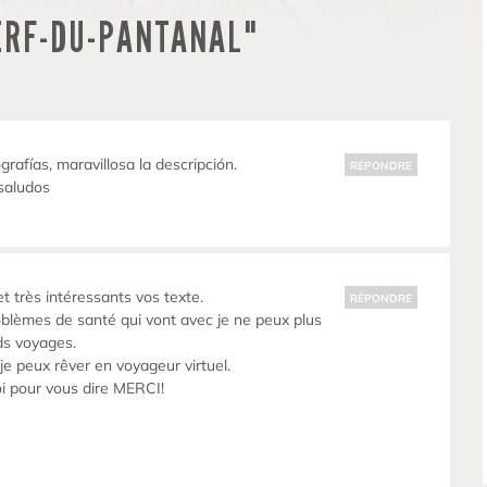
ERF-DU-PANTANAL"
grafías, maravillosa la descripción.
RÉPONDRE
saludos
t très intéressants vos texte.
RÉPONDRE
oblèmes de santé qui vont avec je ne peux plus
ds voyages.
je peux rêver en voyageur virtuel.
oi pour vous dire MERCI!