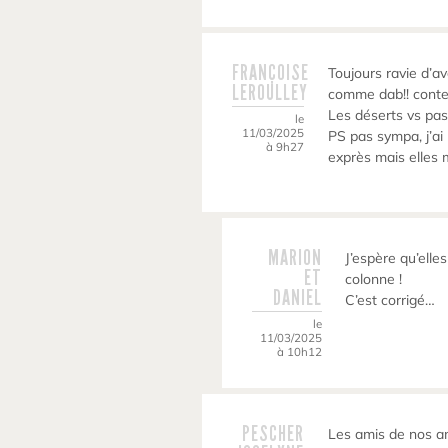
FRANÇOISE
Toujours ravie d’
LEROULLEY
comme dab!! conten
Les déserts vs pas
le
11/03/2025
PS pas sympa, j’ai
à 9h27
exprès mais elles 
MARION
J’espère qu’elle
ET
colonne !
DANIEL
C’est corrigé…
le
11/03/2025
à 10h12
PESCHER
Les amis de nos a