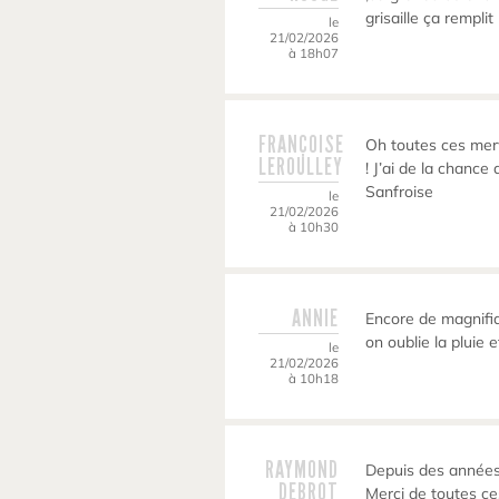
grisaille ça remplit
le
21/02/2026
à 18h07
FRANÇOISE
Oh toutes ces merve
LEROULLEY
! J’ai de la chanc
Sanfroise
le
21/02/2026
à 10h30
ANNIE
Encore de magnifi
on oublie la pluie e
le
21/02/2026
à 10h18
RAYMOND
Depuis des années
DEBROT
Merci de toutes c