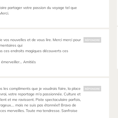
aire partager votre passion du voyage tel que
Merci.
e vos nouvelles et de vous lire. Merci merci pour
RÉPONDRE
mentaires qui
us ces endroits magiques découverts ces
 émerveiller… Amitiés
tous les compliments que je voudrais faire, la place
RÉPONDRE
tvrai, votre reportage m’a passionnée. Culture et
ent et me ravissent. Piste spectaculaire parfois,
rageux…. mais ne suis pas étonnée!! Bravo de
s ces merveilles. Toute ma tendresse. Sanfroise