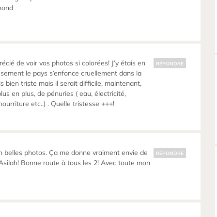
mond
cié de voir vos photos si colorées! J’y étais en
RÉPONDRE
sement le pays s’enfonce cruellement dans la
s bien triste mais il serait difficile, maintenant,
plus en plus, de pénuries ( eau, électricité,
ourriture etc..) . Quelle tristesse +++!
n belles photos. Ça me donne vraiment envie de
RÉPONDRE
, Asilah! Bonne route à tous les 2! Avec toute mon