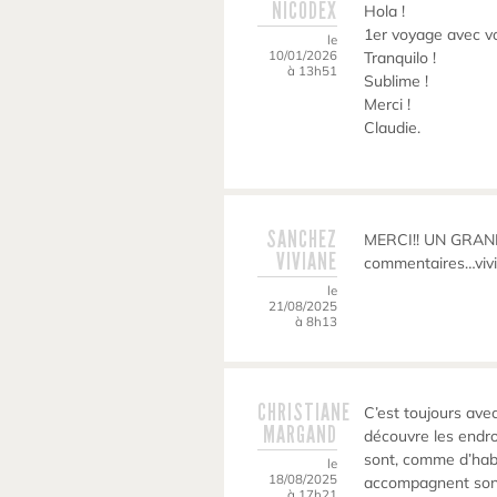
NICODEX
Hola !
1er voyage avec v
le
10/01/2026
Tranquilo !
à 13h51
Sublime !
Merci !
Claudie.
SANCHEZ
MERCI!! UN GRAND 
VIVIANE
commentaires…vivi
le
21/08/2025
à 8h13
CHRISTIANE
C’est toujours avec
MARGAND
découvre les endro
sont, comme d’hab,
le
18/08/2025
accompagnent sont
à 17h21