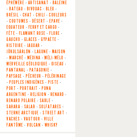
ÉPHÉMÈRE
-
ARTISANAT
-
BALEINE
-
BATEAU
-
BIVOUAC
-
BLEU
-
BRÉSIL
-
CHAT
-
CHILI
-
COULEURS
-
COUTUMES
-
DÉSERT
-
EPAVE
-
EQUATEUR
-
FERRY ET CARGO
-
FÊTE
-
FLAMANT ROSE
-
FLORE
-
GAUCHO
-
GLACES
-
GYPAÈTE
-
HISTOIRE
-
JAGUAR
-
JÖKULSÁRLÓN
-
LAGUNE
-
MAISON
-
MARCHÉ
-
MÉDINA
-
MÉLI-MÉLO
-
MERVEILLE GÉOLOGIQUE
-
OISEAU
-
PANTANAL
-
PATAGONIE
-
PAYSAGE
-
PÊCHEUR
-
PÉLÉRINAGE
-
PEUPLES INDIGÈNES
-
PISTE
-
PORT
-
PORTRAIT
-
PUNA
ARGENTINE
-
RELIGION
-
RENARD
-
RENARD POLAIRE
-
SABLE
-
SAHARA
-
SALAR
-
SOLFATARES
-
STERNE ARCTIQUE
-
STREET ART
-
VACHES
-
VAUTOUR
-
VILLE
FANTÔME
-
VOLCAN
-
WHISKY