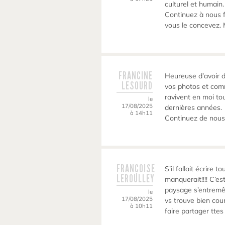
culturel et humain.
Continuez à nous f
vous le concevez. 
FRANCINE
Heureuse d’avoir d
LESOURD
vos photos et com
ravivent en moi to
le
17/08/2025
dernières années.
à 14h11
Continuez de nous
FRANÇOISE
S’il fallait écrire 
LEROULLEY
manquerait!!!! C’es
paysage s’entremêl
le
17/08/2025
vs trouve bien cou
à 10h11
faire partager tte