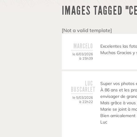
IMAGES TAGGED "C
[Not a valid template]
MARCELO
Excelentes las foto
Muchas Gracias y 
le 6/03/2026
à 15h39
LUC
Super vos photos e
BUSCARLET
À 86 ans et les pr
envisager de gran
le 5/03/2026
à 22h22
Mais grâce à vous 
Marie se joint à m
Bien amicalement
Luc