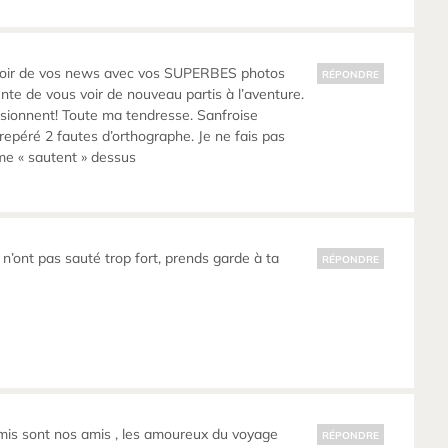
avoir de vos news avec vos SUPERBES photos
RÉPONDRE
te de vous voir de nouveau partis à l’aventure.
sionnent! Toute ma tendresse. Sanfroise
 repéré 2 fautes d’orthographe. Je ne fais pas
me « sautent » dessus
s n’ont pas sauté trop fort, prends garde à ta
RÉPONDRE
mis sont nos amis , les amoureux du voyage
RÉPONDRE