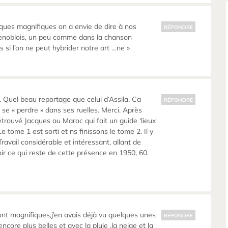
ques magnifiques on a envie de dire à nos
RÉPONDRE
renoblois, un peu comme dans la chanson
eurs si l’on ne peut hybrider notre art …ne »
 Quel beau reportage que celui d’Assila. Ca
RÉPONDRE
 se « perdre » dans ses ruelles. Merci. Après
 retrouvé Jacques au Maroc qui fait un guide ‘lieux
Le tome 1 est sorti et ns finissons le tome 2. Il y
avail considérable et intéressant, allant de
voir ce qui reste de cette présence en 1950, 60.
sont magnifiques,j’en avais déjà vu quelques unes
RÉPONDRE
ncore plus belles et avec la pluie ,la neige et la