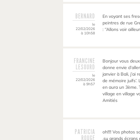
BERNARD
En voyant ses fres
peintres de rue G
le
22/02/2026
: ‘’Allons voir aill
à 10h58
FRANCINE
Bonjour vous deux.
LESOURD
donne envie d’aller
janvier à Bali, j’ai
le
22/02/2026
de mémoire juifs’. 
à 9h57
en aura un 3ème. Tr
village en village 
Amitiés
PATRICIA
oh!!!! Vos photos 
ROUGE
,su grands écrans e