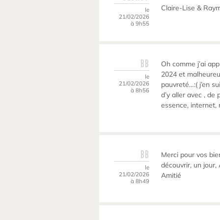
Claire-Lise & Ray
le
21/02/2026
à 9h55
BB
Oh comme j’ai appré
2024 et malheureu
le
21/02/2026
pauvreté…:( j’en sui
à 8h56
d’y aller avec , de 
essence, internet, n
BB
Merci pour vos bie
découvrir, un jour
le
21/02/2026
Amitié
à 8h49