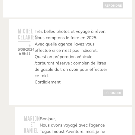
RÉPONDRE
MICHEL
Très belles photos et voyage à rêver.
CELARIES
Nous comptons le faire en 2025.
Avec quelle agence l’avez vous
le
5/08/2024
effectué si ce n’est pas indiscret.
à 9h41
Question préparation véhicule
/carburant réserve : combien de litres
de gazole doit on avoir pour effectuer
ce raid.
Cordialement
RÉPONDRE
MARION
Bonjour,
ET
Nous avons voyagé avec l’agence
DANIEL
Tagoulmoust Aventure, mais je ne