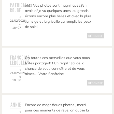
PATRICIA
oh!!!! Vos photos sont magnifiques,j’en
ROUGE
avais déjà vu quelques unes ,su grands
écrans encore plus belles et avec la pluie
le
21/02/2026
,la neige et la grisaille ça remplit les yeux
à
de soleil
18h07
RÉPONDRE
FRANÇOISE
Oh toutes ces merveilles que vous nous
LEROULLEY
faites partager!!!!! Un régal ! J’ai de la
chance de vous connaître et de vous
le
21/02/2026
aimer…. Votre Sanfroise
à
10h30
RÉPONDRE
ANNIE
Encore de magnifiques photos , merci
pour ces moments de rêve, on oublie la
le