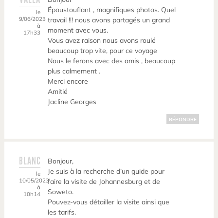
Époustouflant , magnifiques photos. Quel
le
9/06/2023
travail !!! nous avons partagés un grand
à
moment avec vous.
17h33
Vous avez raison nous avons roulé
beaucoup trop vite, pour ce voyage
Nous le ferons avec des amis , beaucoup
plus calmement .
Merci encore
Amitié
Jacline Georges
RÉPONDRE
BLANC
Bonjour,
Je suis à la recherche d’un guide pour
le
10/05/2023
faire la visite de Johannesburg et de
à
Soweto.
10h14
Pouvez-vous détailler la visite ainsi que
les tarifs.