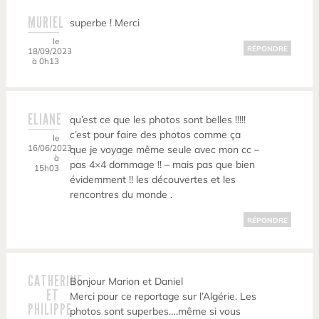
MURIEL
superbe ! Merci
le
RÉPONDRE
18/09/2023
à 0h13
ELIANE
qu’est ce que les photos sont belles !!!!!
c’est pour faire des photos comme ça
le
16/06/2023
que je voyage même seule avec mon cc –
à
pas 4×4 dommage !! – mais pas que bien
15h03
évidemment !! les découvertes et les
rencontres du monde .
RÉPONDRE
CATHERINE
Bonjour Marion et Daniel
ET
Merci pour ce reportage sur l’Algérie. Les
PHILIPPE
photos sont superbes….même si vous