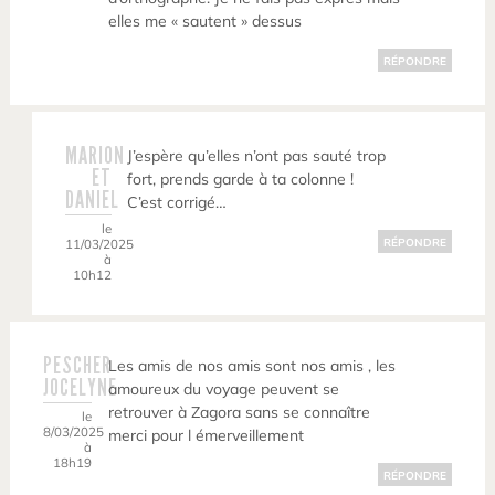
elles me « sautent » dessus
RÉPONDRE
MARION
J’espère qu’elles n’ont pas sauté trop
ET
fort, prends garde à ta colonne !
DANIEL
C’est corrigé…
le
11/03/2025
RÉPONDRE
à
10h12
PESCHER
Les amis de nos amis sont nos amis , les
JOCELYNE
amoureux du voyage peuvent se
retrouver à Zagora sans se connaître
le
8/03/2025
merci pour l émerveillement
à
18h19
RÉPONDRE