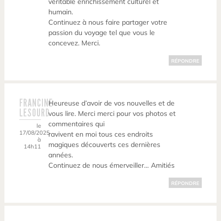
véritable enrichissement culturel et
humain.
Continuez à nous faire partager votre
passion du voyage tel que vous le
concevez. Merci.
RÉPONDRE
FRANCINE
Heureuse d’avoir de vos nouvelles et de
LESOURD
vous lire. Merci merci pour vos photos et
commentaires qui
le
17/08/2025
ravivent en moi tous ces endroits
à
magiques découverts ces dernières
14h11
années.
Continuez de nous émerveiller… Amitiés
RÉPONDRE