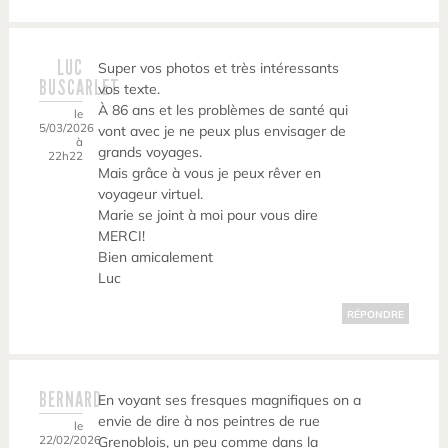
LUC
Super vos photos et très intéressants
BUSCARLET
vos texte.
À 86 ans et les problèmes de santé qui
le
5/03/2026
vont avec je ne peux plus envisager de
à
grands voyages.
22h22
Mais grâce à vous je peux rêver en
voyageur virtuel.
Marie se joint à moi pour vous dire
MERCI!
Bien amicalement
Luc
RÉPONDRE
BERNARD
En voyant ses fresques magnifiques on a
envie de dire à nos peintres de rue
le
22/02/2026
Grenoblois, un peu comme dans la