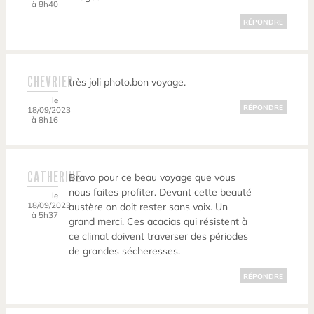
à 8h40
RÉPONDRE
CHEVRIER
très joli photo.bon voyage.
le
RÉPONDRE
18/09/2023
à 8h16
CATHERINE
Bravo pour ce beau voyage que vous
nous faites profiter. Devant cette beauté
le
18/09/2023
austère on doit rester sans voix. Un
à 5h37
grand merci. Ces acacias qui résistent à
ce climat doivent traverser des périodes
de grandes sécheresses.
RÉPONDRE