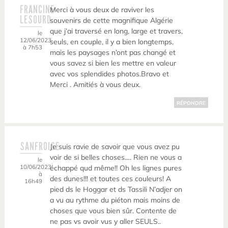
FRANCINE
Merci à vous deux de raviver les
LESOURD
souvenirs de cette magnifique Algérie
que j’ai traversé en long, large et travers,
le
12/06/2023
seuls, en couple, il y a bien longtemps,
à 7h53
mais les paysages n’ont pas changé et
vous savez si bien les mettre en valeur
avec vos splendides photos.Bravo et
Merci . Amitiés à vous deux.
RÉPONDRE
SANFROISE
Je suis ravie de savoir que vous avez pu
voir de si belles choses…. Rien ne vous a
le
10/06/2023
échappé qud même!! Oh les lignes pures
à
des dunes!!! et toutes ces couleurs! A
16h49
pied ds le Hoggar et ds Tassili N’adjer on
a vu au rythme du piéton mais moins de
choses que vous bien sûr. Contente de
ne pas vs avoir vus y aller SEULS..