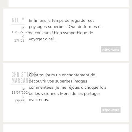
NELLY
Enfin pris le temps de regarder ces
paysages superbes ! Que de formes et
le
15/08/2024
de couleurs ! bien sympathique de
à
voyager ainsi …
17h53
RÉPONDRE
CHRISTIANE
C’est toujours un enchantement de
MARGAND
découvrir vos superbes images
commentées. Je me réjouis à chaque fois
le
18/07/2024
de les visionner. Merci de les partager
à
avec nous.
17h56
RÉPONDRE