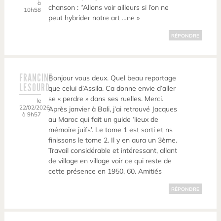
à
chanson : ‘’Allons voir ailleurs si l’on ne
10h58
peut hybrider notre art …ne »
RÉPONDRE
FRANCINE
Bonjour vous deux. Quel beau reportage
LESOURD
que celui d’Assila. Ca donne envie d’aller
se « perdre » dans ses ruelles. Merci.
le
22/02/2026
Après janvier à Bali, j’ai retrouvé Jacques
à 9h57
au Maroc qui fait un guide ‘lieux de
mémoire juifs’. Le tome 1 est sorti et ns
finissons le tome 2. Il y en aura un 3ème.
Travail considérable et intéressant, allant
de village en village voir ce qui reste de
cette présence en 1950, 60. Amitiés
RÉPONDRE