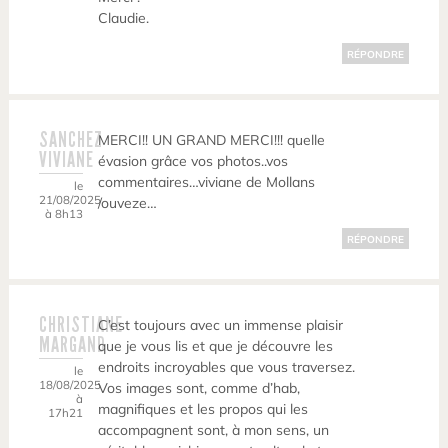
Claudie.
RÉPONDRE
SANCHEZ
MERCI!! UN GRAND MERCI!!! quelle
VIVIANE
évasion grâce vos photos..vos
commentaires…viviane de Mollans
le
21/08/2025
/ouveze…
à 8h13
RÉPONDRE
CHRISTIANE
C’est toujours avec un immense plaisir
MARGAND
que je vous lis et que je découvre les
endroits incroyables que vous traversez.
le
18/08/2025
Vos images sont, comme d’hab,
à
magnifiques et les propos qui les
17h21
accompagnent sont, à mon sens, un