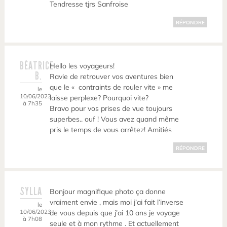
Tendresse tjrs Sanfroise
RÉPONDRE
BÉATRICE
Hello les voyageurs!
B.
Ravie de retrouver vos aventures bien
que le « contraints de rouler vite » me
le
10/06/2023
laisse perplexe? Pourquoi vite?
à 7h35
Bravo pour vos prises de vue toujours
superbes.. ouf ! Vous avez quand même
pris le temps de vous arrêtez! Amitiés
RÉPONDRE
SYLLA
Bonjour magnifique photo ça donne
vraiment envie , mais moi j’ai fait l’inverse
le
10/06/2023
de vous depuis que j’ai 10 ans je voyage
à 7h08
seule et à mon rythme . Et actuellement