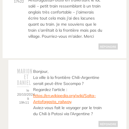
Antofagasta/Potosi en traversant le lac
17h22
salé – petit train ressemblant à un train
anglais très confortable – J’aimerais
écrire tout cela mais j’ai des lacunes
quant au train. Je me souviens que le
train s’arrêtait à la frontière mais pas du
village. Pourriez-vous m’aider. Merci
RÉPONDRE
MARION
Bonjour,
ET
La ville à la frontière Chili-Argentine
DANIEL
serait peut-être Socompa ?
Regardez l’article :
le
20/10/2024
https://en.wikipedia.org/wiki/Salta–
à
Antofagasta_railway
.
19h11
Aviez-vous fait le voyager par le train
du Chili à Potosi via l’Argentine ?
RÉPONDRE