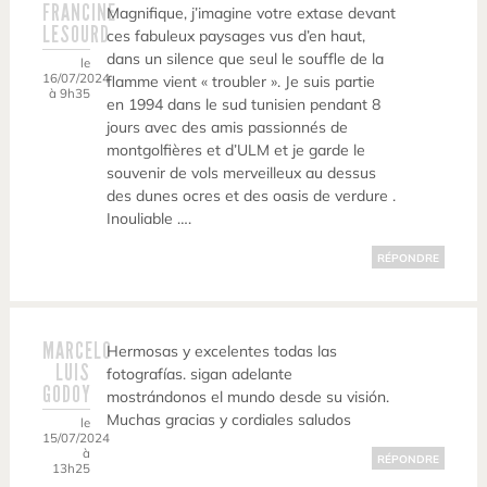
FRANCINE
Magnifique, j’imagine votre extase devant
LESOURD
ces fabuleux paysages vus d’en haut,
dans un silence que seul le souffle de la
le
16/07/2024
flamme vient « troubler ». Je suis partie
à 9h35
en 1994 dans le sud tunisien pendant 8
jours avec des amis passionnés de
montgolfières et d’ULM et je garde le
souvenir de vols merveilleux au dessus
des dunes ocres et des oasis de verdure .
Inouliable ….
RÉPONDRE
MARCELO
Hermosas y excelentes todas las
LUIS
fotografías. sigan adelante
GODOY
mostrándonos el mundo desde su visión.
Muchas gracias y cordiales saludos
le
15/07/2024
à
RÉPONDRE
13h25