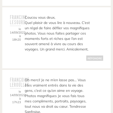
FRANCINE
Coucou vous deux,
LESOURD
Quel plaisir de vous lire à nouveau. C’est
un régal de faire défiler vos magnifiques
le
14/09/2022
photos. Vous nous faites partager ces
à
moments forts et riches que l’on est
18h20
souvent amené à vivre au cours des
voyages. Un grand merci. Amicalement,
RÉPONDRE
FRANÇOISE
Oh merci! Je ne m’en lasse pas… Vous
LEROULLEY
êtes vraiment entrés dans la vie des
gens, c’est ce qu’on aime en voyage.
le
14/09/2022
Photos magnifiques Je vous fais tous
à
mes compliments, portraits, paysages,
17h23
tout nous va droit au cœur. Tendresse
Sanfroise.