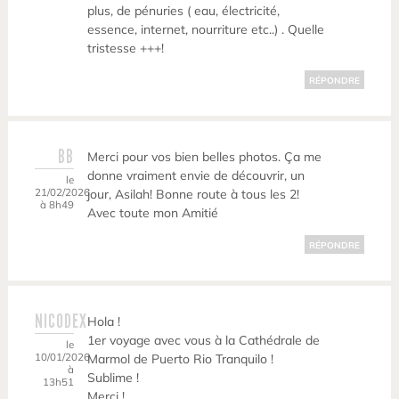
plus, de pénuries ( eau, électricité,
essence, internet, nourriture etc..) . Quelle
tristesse +++!
RÉPONDRE
BB
Merci pour vos bien belles photos. Ça me
donne vraiment envie de découvrir, un
le
21/02/2026
jour, Asilah! Bonne route à tous les 2!
à 8h49
Avec toute mon Amitié
RÉPONDRE
NICODEX
Hola !
1er voyage avec vous à la Cathédrale de
le
10/01/2026
Marmol de Puerto Rio Tranquilo !
à
Sublime !
13h51
Merci !