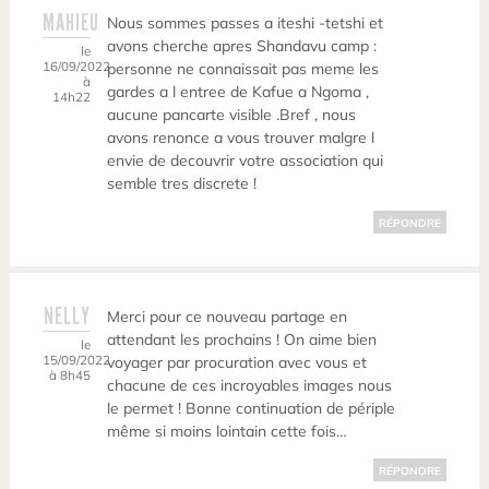
MAHIEU
Nous sommes passes a iteshi -tetshi et
avons cherche apres Shandavu camp :
le
16/09/2022
personne ne connaissait pas meme les
à
gardes a l entree de Kafue a Ngoma ,
14h22
aucune pancarte visible .Bref , nous
avons renonce a vous trouver malgre l
envie de decouvrir votre association qui
semble tres discrete !
RÉPONDRE
NELLY
Merci pour ce nouveau partage en
attendant les prochains ! On aime bien
le
15/09/2022
voyager par procuration avec vous et
à 8h45
chacune de ces incroyables images nous
le permet ! Bonne continuation de périple
même si moins lointain cette fois…
RÉPONDRE