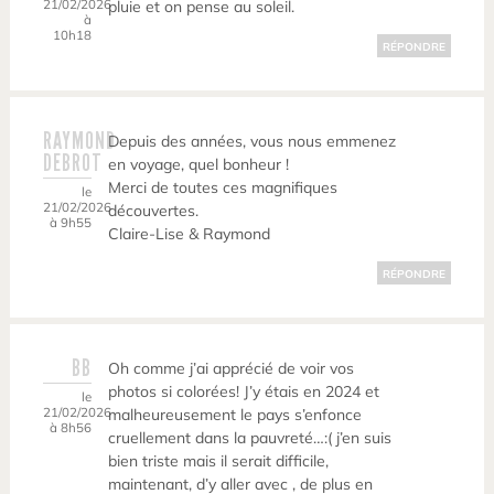
21/02/2026
pluie et on pense au soleil.
à
10h18
RÉPONDRE
RAYMOND
Depuis des années, vous nous emmenez
DEBROT
en voyage, quel bonheur !
Merci de toutes ces magnifiques
le
21/02/2026
découvertes.
à 9h55
Claire-Lise & Raymond
RÉPONDRE
BB
Oh comme j’ai apprécié de voir vos
photos si colorées! J’y étais en 2024 et
le
21/02/2026
malheureusement le pays s’enfonce
à 8h56
cruellement dans la pauvreté…:( j’en suis
bien triste mais il serait difficile,
maintenant, d’y aller avec , de plus en