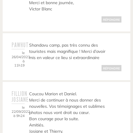
Merci et bonne journée,
Victor Blanc
RÉPONDRE
PAWHUT
Shandavu camp, pas très connu des
touristes mais magnifique ! Merci d’avoir
le
26/04/2023
mis en valeur ce lieu si extraordinaire
à
11h19
RÉPONDRE
FILLION
Coucou Marion et Daniel.
JOSIANE
Merci de continuer à nous donner des
nouvelles. Vos témoignages et sublimes
le
22/09/2022
photos nous vont droit au cœur.
à 9h24
Bon courage pour la suite.
Amitiés.
Josiane et Thierry.