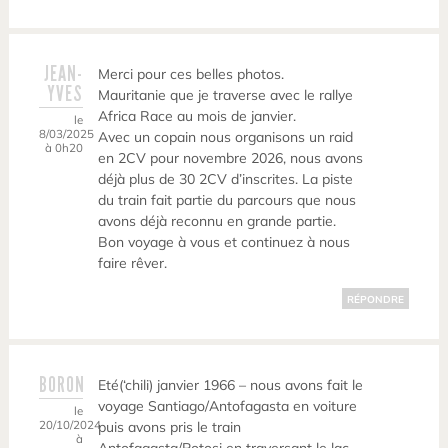
JEAN-
Merci pour ces belles photos.
YVES
Mauritanie que je traverse avec le rallye
Africa Race au mois de janvier.
le
8/03/2025
Avec un copain nous organisons un raid
à 0h20
en 2CV pour novembre 2026, nous avons
déjà plus de 30 2CV d’inscrites. La piste
du train fait partie du parcours que nous
avons déjà reconnu en grande partie.
Bon voyage à vous et continuez à nous
faire rêver.
RÉPONDRE
BORON
Eté(‘chili) janvier 1966 – nous avons fait le
voyage Santiago/Antofagasta en voiture
le
20/10/2024
puis avons pris le train
à