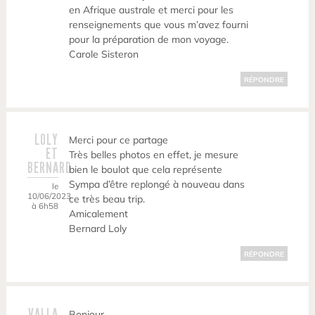
en Afrique australe et merci pour les
renseignements que vous m’avez fourni
pour la préparation de mon voyage.
Carole Sisteron
RÉPONDRE
LOLY
Merci pour ce partage
ET
Très belles photos en effet, je mesure
BERNARD
bien le boulot que cela représente
Sympa d’être replongé à nouveau dans
le
10/06/2023
ce très beau trip.
à 6h58
Amicalement
Bernard Loly
RÉPONDRE
VALLA
Bonjour