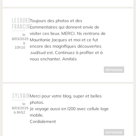
LESOURD
Toujours des photos et des
FRANCINE
commentaires qui donnent envie de
visiter ces lieux. MERCI. Ns rentrons de
le
8/03/2025
Mauritanie Jacques et moi et ce fut
à
encore des magnifiques découvertes
10h10
.sud/sud est. Continuez à profiter et à
nous enchanter. Amitiés
RÉPONDRE
SYLVAIN
Merci pour votre blog, super et belles
photos.
le
8/03/2025
Je voyage aussi en l200 avec cellule loge
à 8h52
mobile.
Cordialement
RÉPONDRE