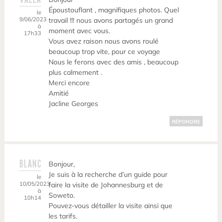
Époustouflant , magnifiques photos. Quel
le
9/06/2023
travail !!! nous avons partagés un grand
à
moment avec vous.
17h33
Vous avez raison nous avons roulé
beaucoup trop vite, pour ce voyage
Nous le ferons avec des amis , beaucoup
plus calmement .
Merci encore
Amitié
Jacline Georges
RÉPONDRE
BLANC
Bonjour,
Je suis à la recherche d’un guide pour
le
10/05/2023
faire la visite de Johannesburg et de
à
Soweto.
10h14
Pouvez-vous détailler la visite ainsi que
les tarifs.