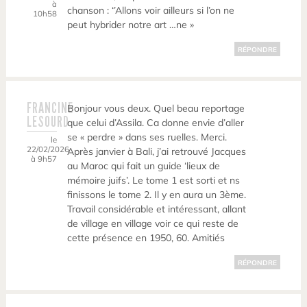
à
chanson : ‘’Allons voir ailleurs si l’on ne
10h58
peut hybrider notre art …ne »
RÉPONDRE
FRANCINE
Bonjour vous deux. Quel beau reportage
LESOURD
que celui d’Assila. Ca donne envie d’aller
se « perdre » dans ses ruelles. Merci.
le
22/02/2026
Après janvier à Bali, j’ai retrouvé Jacques
à 9h57
au Maroc qui fait un guide ‘lieux de
mémoire juifs’. Le tome 1 est sorti et ns
finissons le tome 2. Il y en aura un 3ème.
Travail considérable et intéressant, allant
de village en village voir ce qui reste de
cette présence en 1950, 60. Amitiés
RÉPONDRE