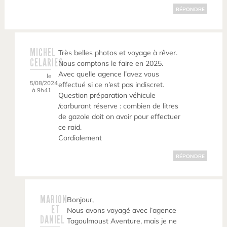
RÉPONDRE
MICHEL
Très belles photos et voyage à rêver.
CELARIES
Nous comptons le faire en 2025.
Avec quelle agence l’avez vous
le
5/08/2024
effectué si ce n’est pas indiscret.
à 9h41
Question préparation véhicule
/carburant réserve : combien de litres
de gazole doit on avoir pour effectuer
ce raid.
Cordialement
RÉPONDRE
MARION
Bonjour,
ET
Nous avons voyagé avec l’agence
DANIEL
Tagoulmoust Aventure, mais je ne