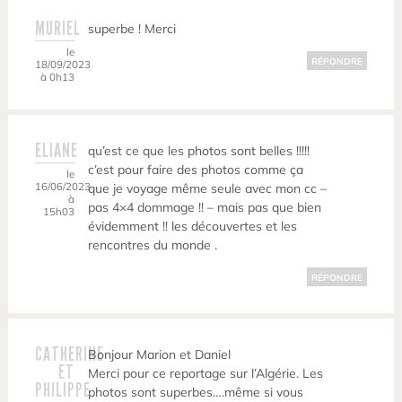
MURIEL
superbe ! Merci
le
RÉPONDRE
18/09/2023
à 0h13
ELIANE
qu’est ce que les photos sont belles !!!!!
c’est pour faire des photos comme ça
le
16/06/2023
que je voyage même seule avec mon cc –
à
pas 4×4 dommage !! – mais pas que bien
15h03
évidemment !! les découvertes et les
rencontres du monde .
RÉPONDRE
CATHERINE
Bonjour Marion et Daniel
ET
Merci pour ce reportage sur l’Algérie. Les
PHILIPPE
photos sont superbes….même si vous