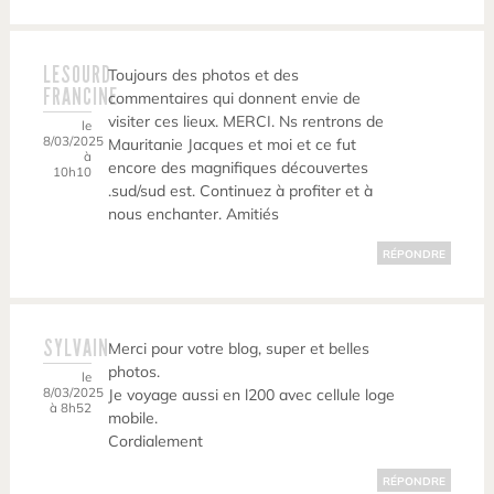
LESOURD
Toujours des photos et des
FRANCINE
commentaires qui donnent envie de
visiter ces lieux. MERCI. Ns rentrons de
le
8/03/2025
Mauritanie Jacques et moi et ce fut
à
encore des magnifiques découvertes
10h10
.sud/sud est. Continuez à profiter et à
nous enchanter. Amitiés
RÉPONDRE
SYLVAIN
Merci pour votre blog, super et belles
photos.
le
8/03/2025
Je voyage aussi en l200 avec cellule loge
à 8h52
mobile.
Cordialement
RÉPONDRE