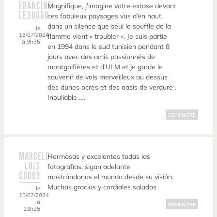
FRANCINE
Magnifique, j’imagine votre extase devant
LESOURD
ces fabuleux paysages vus d’en haut,
dans un silence que seul le souffle de la
le
16/07/2024
flamme vient « troubler ». Je suis partie
à 9h35
en 1994 dans le sud tunisien pendant 8
jours avec des amis passionnés de
montgolfières et d’ULM et je garde le
souvenir de vols merveilleux au dessus
des dunes ocres et des oasis de verdure .
Inouliable ….
RÉPONDRE
MARCELO
Hermosas y excelentes todas las
LUIS
fotografías. sigan adelante
GODOY
mostrándonos el mundo desde su visión.
Muchas gracias y cordiales saludos
le
15/07/2024
à
RÉPONDRE
13h25