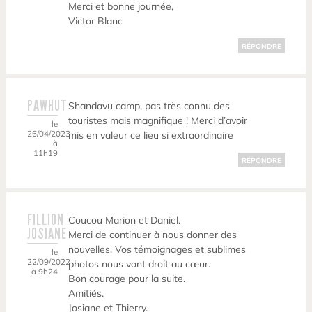
Merci et bonne journée,
Victor Blanc
RÉPONDRE
PAWHUT
Shandavu camp, pas très connu des
touristes mais magnifique ! Merci d’avoir
le
26/04/2023
mis en valeur ce lieu si extraordinaire
à
11h19
RÉPONDRE
FILLION
Coucou Marion et Daniel.
JOSIANE
Merci de continuer à nous donner des
nouvelles. Vos témoignages et sublimes
le
22/09/2022
photos nous vont droit au cœur.
à 9h24
Bon courage pour la suite.
Amitiés.
Josiane et Thierry.