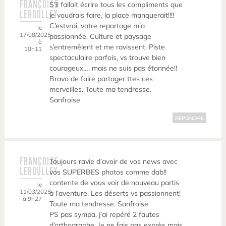
FRANÇOISE
S’il fallait écrire tous les compliments que
LEROULLEY
je voudrais faire, la place manquerait!!!!
C’estvrai, votre reportage m’a
le
17/08/2025
passionnée. Culture et paysage
à
s’entremêlent et me ravissent. Piste
10h11
spectaculaire parfois, vs trouve bien
courageux…. mais ne suis pas étonnée!!
Bravo de faire partager ttes ces
merveilles. Toute ma tendresse.
Sanfroise
RÉPONDRE
FRANÇOISE
Toujours ravie d’avoir de vos news avec
LEROULLEY
vos SUPERBES photos comme dab!!
contente de vous voir de nouveau partis
le
11/03/2025
à l’aventure. Les déserts vs passionnent!
à 9h27
Toute ma tendresse. Sanfroise
PS pas sympa, j’ai repéré 2 fautes
d’orthographe. Je ne fais pas exprès mais