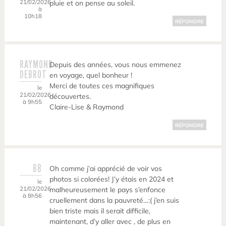
21/02/2026
pluie et on pense au soleil.
à
10h18
RÉPONDRE
RAYMOND
Depuis des années, vous nous emmenez
DEBROT
en voyage, quel bonheur !
Merci de toutes ces magnifiques
le
21/02/2026
découvertes.
à 9h55
Claire-Lise & Raymond
RÉPONDRE
BB
Oh comme j’ai apprécié de voir vos
photos si colorées! J’y étais en 2024 et
le
21/02/2026
malheureusement le pays s’enfonce
à 8h56
cruellement dans la pauvreté…:( j’en suis
bien triste mais il serait difficile,
maintenant, d’y aller avec , de plus en