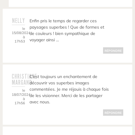
NELLY
Enfin pris le temps de regarder ces
paysages superbes ! Que de formes et
le
15/08/2024
de couleurs ! bien sympathique de
à
voyager ainsi …
17h53
RÉPONDRE
CHRISTIANE
C’est toujours un enchantement de
MARGAND
découvrir vos superbes images
commentées. Je me réjouis à chaque fois
le
18/07/2024
de les visionner. Merci de les partager
à
avec nous.
17h56
RÉPONDRE