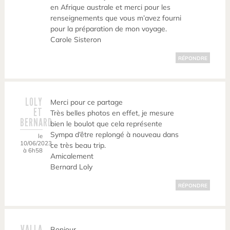
en Afrique australe et merci pour les
renseignements que vous m’avez fourni
pour la préparation de mon voyage.
Carole Sisteron
RÉPONDRE
LOLY
Merci pour ce partage
ET
Très belles photos en effet, je mesure
BERNARD
bien le boulot que cela représente
Sympa d’être replongé à nouveau dans
le
10/06/2023
ce très beau trip.
à 6h58
Amicalement
Bernard Loly
RÉPONDRE
VALLA
Bonjour