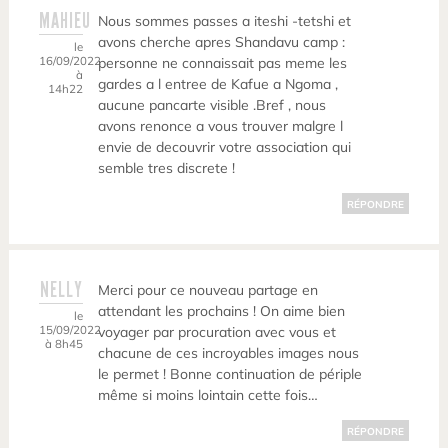
MAHIEU
Nous sommes passes a iteshi -tetshi et
avons cherche apres Shandavu camp :
le
16/09/2022
personne ne connaissait pas meme les
à
gardes a l entree de Kafue a Ngoma ,
14h22
aucune pancarte visible .Bref , nous
avons renonce a vous trouver malgre l
envie de decouvrir votre association qui
semble tres discrete !
RÉPONDRE
NELLY
Merci pour ce nouveau partage en
attendant les prochains ! On aime bien
le
15/09/2022
voyager par procuration avec vous et
à 8h45
chacune de ces incroyables images nous
le permet ! Bonne continuation de périple
même si moins lointain cette fois…
RÉPONDRE