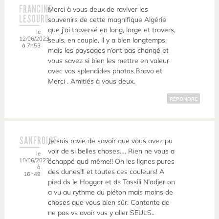
FRANCINE
Merci à vous deux de raviver les
LESOURD
souvenirs de cette magnifique Algérie
que j’ai traversé en long, large et travers,
le
12/06/2023
seuls, en couple, il y a bien longtemps,
à 7h53
mais les paysages n’ont pas changé et
vous savez si bien les mettre en valeur
avec vos splendides photos.Bravo et
Merci . Amitiés à vous deux.
RÉPONDRE
SANFROISE
Je suis ravie de savoir que vous avez pu
voir de si belles choses…. Rien ne vous a
le
10/06/2023
échappé qud même!! Oh les lignes pures
à
des dunes!!! et toutes ces couleurs! A
16h49
pied ds le Hoggar et ds Tassili N’adjer on
a vu au rythme du piéton mais moins de
choses que vous bien sûr. Contente de
ne pas vs avoir vus y aller SEULS..