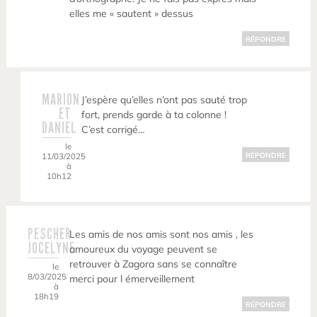
elles me « sautent » dessus
RÉPONDRE
MARION
J’espère qu’elles n’ont pas sauté trop
ET
fort, prends garde à ta colonne !
DANIEL
C’est corrigé…
le
11/03/2025
RÉPONDRE
à
10h12
PESCHER
Les amis de nos amis sont nos amis , les
JOCELYNE
amoureux du voyage peuvent se
retrouver à Zagora sans se connaître
le
8/03/2025
merci pour l émerveillement
à
18h19
RÉPONDRE