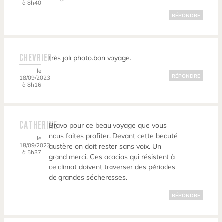
à 8h40
RÉPONDRE
CHEVRIER
très joli photo.bon voyage.
le
RÉPONDRE
18/09/2023
à 8h16
CATHERINE
Bravo pour ce beau voyage que vous
nous faites profiter. Devant cette beauté
le
18/09/2023
austère on doit rester sans voix. Un
à 5h37
grand merci. Ces acacias qui résistent à
ce climat doivent traverser des périodes
de grandes sécheresses.
RÉPONDRE