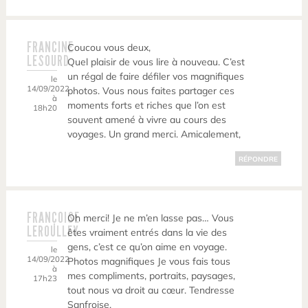
FRANCINE
Coucou vous deux,
LESOURD
Quel plaisir de vous lire à nouveau. C’est
un régal de faire défiler vos magnifiques
le
14/09/2022
photos. Vous nous faites partager ces
à
moments forts et riches que l’on est
18h20
souvent amené à vivre au cours des
voyages. Un grand merci. Amicalement,
RÉPONDRE
FRANÇOISE
Oh merci! Je ne m’en lasse pas… Vous
LEROULLEY
êtes vraiment entrés dans la vie des
gens, c’est ce qu’on aime en voyage.
le
14/09/2022
Photos magnifiques Je vous fais tous
à
mes compliments, portraits, paysages,
17h23
tout nous va droit au cœur. Tendresse
Sanfroise.