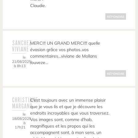
Claudie.
RÉPONDRE
SANCHEZ
MERCI!! UN GRAND MERCI!!! quelle
VIVIANE
évasion grâce vos photos..vos
commentaires…viviane de Mollans
le
21/08/2025
/ouveze…
à 8h13
RÉPONDRE
CHRISTIANE
C’est toujours avec un immense plaisir
MARGAND
que je vous lis et que je découvre les
endroits incroyables que vous traversez.
le
18/08/2025
Vos images sont, comme d’hab,
à
magnifiques et les propos qui les
17h21
accompagnent sont, à mon sens, un