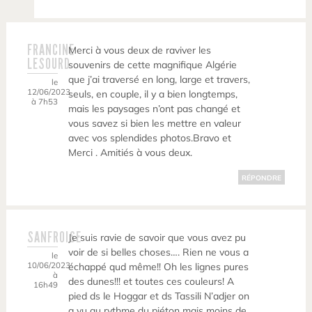
FRANCINE
Merci à vous deux de raviver les
LESOURD
souvenirs de cette magnifique Algérie
que j’ai traversé en long, large et travers,
le
12/06/2023
seuls, en couple, il y a bien longtemps,
à 7h53
mais les paysages n’ont pas changé et
vous savez si bien les mettre en valeur
avec vos splendides photos.Bravo et
Merci . Amitiés à vous deux.
RÉPONDRE
SANFROISE
Je suis ravie de savoir que vous avez pu
voir de si belles choses…. Rien ne vous a
le
10/06/2023
échappé qud même!! Oh les lignes pures
à
des dunes!!! et toutes ces couleurs! A
16h49
pied ds le Hoggar et ds Tassili N’adjer on
a vu au rythme du piéton mais moins de