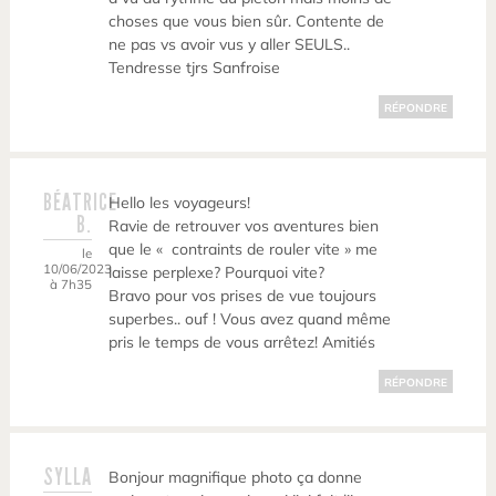
choses que vous bien sûr. Contente de
ne pas vs avoir vus y aller SEULS..
Tendresse tjrs Sanfroise
RÉPONDRE
BÉATRICE
Hello les voyageurs!
B.
Ravie de retrouver vos aventures bien
que le « contraints de rouler vite » me
le
10/06/2023
laisse perplexe? Pourquoi vite?
à 7h35
Bravo pour vos prises de vue toujours
superbes.. ouf ! Vous avez quand même
pris le temps de vous arrêtez! Amitiés
RÉPONDRE
SYLLA
Bonjour magnifique photo ça donne