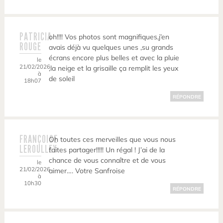
PATRICIA
oh!!!! Vos photos sont magnifiques,j’en
ROUGE
avais déjà vu quelques unes ,su grands
écrans encore plus belles et avec la pluie
le
21/02/2026
,la neige et la grisaille ça remplit les yeux
à
de soleil
18h07
RÉPONDRE
FRANÇOISE
Oh toutes ces merveilles que vous nous
LEROULLEY
faites partager!!!!! Un régal ! J’ai de la
chance de vous connaître et de vous
le
21/02/2026
aimer…. Votre Sanfroise
à
10h30
RÉPONDRE