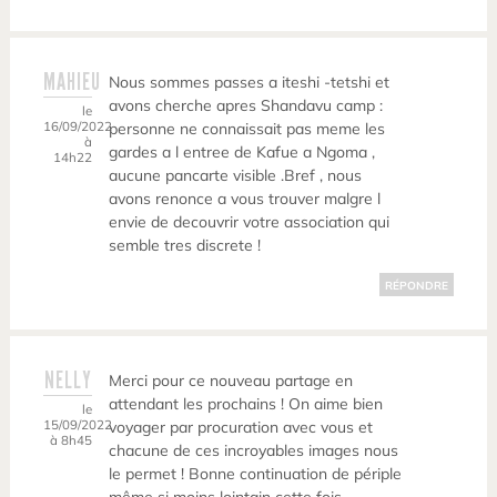
MAHIEU
Nous sommes passes a iteshi -tetshi et
avons cherche apres Shandavu camp :
le
16/09/2022
personne ne connaissait pas meme les
à
gardes a l entree de Kafue a Ngoma ,
14h22
aucune pancarte visible .Bref , nous
avons renonce a vous trouver malgre l
envie de decouvrir votre association qui
semble tres discrete !
RÉPONDRE
NELLY
Merci pour ce nouveau partage en
attendant les prochains ! On aime bien
le
15/09/2022
voyager par procuration avec vous et
à 8h45
chacune de ces incroyables images nous
le permet ! Bonne continuation de périple