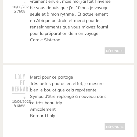
vraiment envie , mais moi j’ai fait l’inverse
le
10/06/2023
de vous depuis que j’ai 10 ans je voyage
à 7h08
seule et à mon rythme . Et actuellement
en Afrique australe et merci pour les
renseignements que vous m’avez fourni
pour la préparation de mon voyage.
Carole Sisteron
RÉPONDRE
LOLY
Merci pour ce partage
ET
Très belles photos en effet, je mesure
BERNARD
bien le boulot que cela représente
Sympa d’être replongé à nouveau dans
le
10/06/2023
ce très beau trip.
à 6h58
Amicalement
Bernard Loly
RÉPONDRE