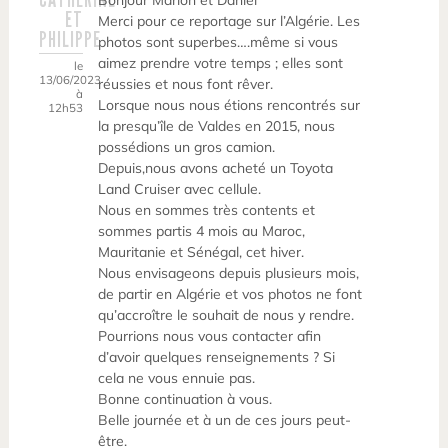
Bonjour Marion et Daniel
ET
Merci pour ce reportage sur l’Algérie. Les
PHILIPPE
photos sont superbes….même si vous
aimez prendre votre temps ; elles sont
le
13/06/2023
réussies et nous font rêver.
à
Lorsque nous nous étions rencontrés sur
12h53
la presqu’île de Valdes en 2015, nous
possédions un gros camion.
Depuis,nous avons acheté un Toyota
Land Cruiser avec cellule.
Nous en sommes très contents et
sommes partis 4 mois au Maroc,
Mauritanie et Sénégal, cet hiver.
Nous envisageons depuis plusieurs mois,
de partir en Algérie et vos photos ne font
qu’accroître le souhait de nous y rendre.
Pourrions nous vous contacter afin
d’avoir quelques renseignements ? Si
cela ne vous ennuie pas.
Bonne continuation à vous.
Belle journée et à un de ces jours peut-
être.