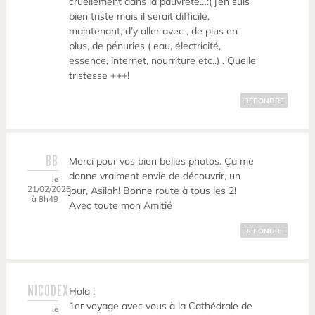
cruellement dans la pauvreté…:( j’en suis
bien triste mais il serait difficile,
maintenant, d’y aller avec , de plus en
plus, de pénuries ( eau, électricité,
essence, internet, nourriture etc..) . Quelle
tristesse +++!
RÉPONDRE
BB
Merci pour vos bien belles photos. Ça me
donne vraiment envie de découvrir, un
le
21/02/2026
jour, Asilah! Bonne route à tous les 2!
à 8h49
Avec toute mon Amitié
RÉPONDRE
NICODEX
Hola !
1er voyage avec vous à la Cathédrale de
le