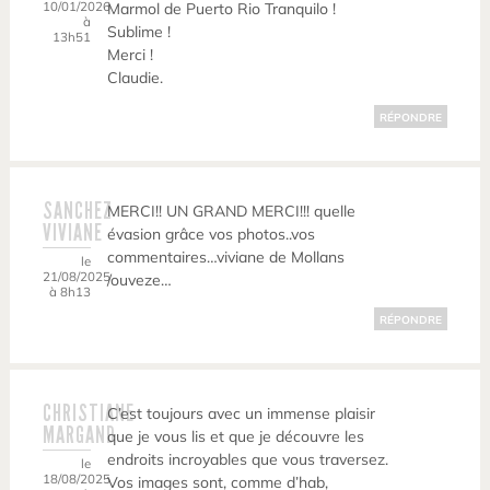
10/01/2026
Marmol de Puerto Rio Tranquilo !
à
Sublime !
13h51
Merci !
Claudie.
RÉPONDRE
SANCHEZ
MERCI!! UN GRAND MERCI!!! quelle
VIVIANE
évasion grâce vos photos..vos
commentaires…viviane de Mollans
le
21/08/2025
/ouveze…
à 8h13
RÉPONDRE
CHRISTIANE
C’est toujours avec un immense plaisir
MARGAND
que je vous lis et que je découvre les
endroits incroyables que vous traversez.
le
18/08/2025
Vos images sont, comme d’hab,