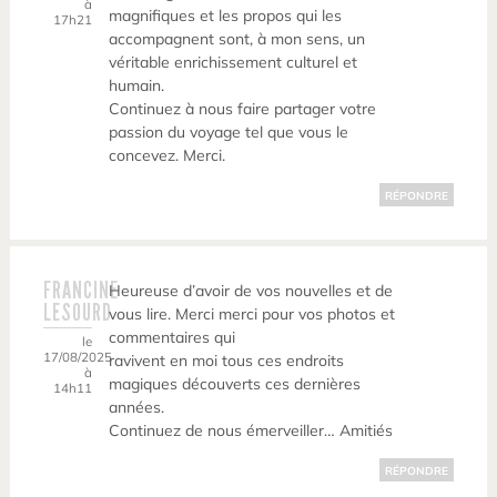
à
magnifiques et les propos qui les
17h21
accompagnent sont, à mon sens, un
véritable enrichissement culturel et
humain.
Continuez à nous faire partager votre
passion du voyage tel que vous le
concevez. Merci.
RÉPONDRE
FRANCINE
Heureuse d’avoir de vos nouvelles et de
LESOURD
vous lire. Merci merci pour vos photos et
commentaires qui
le
17/08/2025
ravivent en moi tous ces endroits
à
magiques découverts ces dernières
14h11
années.
Continuez de nous émerveiller… Amitiés
RÉPONDRE