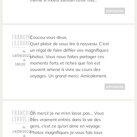
même si moins lointain cette fois…
RÉPONDRE
FRANCINE
Coucou vous deux,
LESOURD
Quel plaisir de vous lire à nouveau. C’est
un régal de faire défiler vos magnifiques
le
14/09/2022
photos. Vous nous faites partager ces
à
moments forts et riches que l’on est
18h20
souvent amené à vivre au cours des
voyages. Un grand merci. Amicalement,
RÉPONDRE
FRANÇOISE
Oh merci! Je ne m’en lasse pas… Vous
LEROULLEY
êtes vraiment entrés dans la vie des
gens, c’est ce qu’on aime en voyage.
le
14/09/2022
Photos magnifiques Je vous fais tous
à