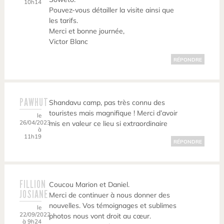
10h14
Pouvez-vous détailler la visite ainsi que
les tarifs.
Merci et bonne journée,
Victor Blanc
RÉPONDRE
PAWHUT
Shandavu camp, pas très connu des
touristes mais magnifique ! Merci d’avoir
le
26/04/2023
mis en valeur ce lieu si extraordinaire
à
11h19
RÉPONDRE
FILLION
Coucou Marion et Daniel.
JOSIANE
Merci de continuer à nous donner des
nouvelles. Vos témoignages et sublimes
le
22/09/2022
photos nous vont droit au cœur.
à 9h24