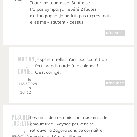
Toute ma tendresse. Sanfroise
PS pas sympa, j’ai repéré 2 fautes
d’orthographe. Je ne fais pas exprès mais
elles me « sautent » dessus
RÉPONDRE
MARION
J’espère qu’elles n’ont pas sauté trop
ET
fort, prends garde à ta colonne !
DANIEL
C’est corrigé…
le
11/03/2025
RÉPONDRE
à
10h12
PESCHER
Les amis de nos amis sont nos amis , les
JOCELYNE
amoureux du voyage peuvent se
retrouver à Zagora sans se connaître
le
8/03/2025
merci pour l émerveillement