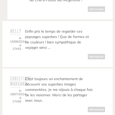
du Chili à Potosi via l’Argentine ?
RÉPONDRE
NELLY
Enfin pris le temps de regarder ces
paysages superbes ! Que de formes et
le
15/08/2024
de couleurs ! bien sympathique de
à
voyager ainsi …
17h53
RÉPONDRE
CHRISTIANE
C’est toujours un enchantement de
MARGAND
découvrir vos superbes images
commentées. Je me réjouis à chaque fois
le
18/07/2024
de les visionner. Merci de les partager
à
avec nous.
17h56
RÉPONDRE