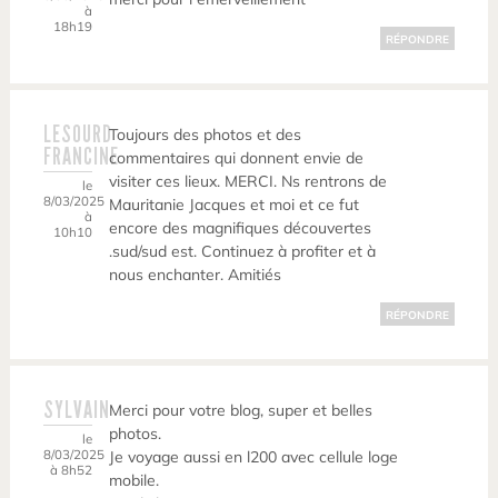
à
18h19
RÉPONDRE
LESOURD
Toujours des photos et des
FRANCINE
commentaires qui donnent envie de
visiter ces lieux. MERCI. Ns rentrons de
le
8/03/2025
Mauritanie Jacques et moi et ce fut
à
encore des magnifiques découvertes
10h10
.sud/sud est. Continuez à profiter et à
nous enchanter. Amitiés
RÉPONDRE
SYLVAIN
Merci pour votre blog, super et belles
photos.
le
8/03/2025
Je voyage aussi en l200 avec cellule loge
à 8h52
mobile.