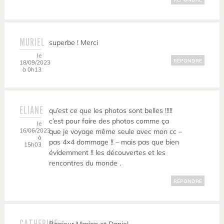
MURIEL
superbe ! Merci
le
RÉPONDRE
18/09/2023
à 0h13
ELIANE
qu’est ce que les photos sont belles !!!!!
c’est pour faire des photos comme ça
le
16/06/2023
que je voyage même seule avec mon cc –
à
pas 4×4 dommage !! – mais pas que bien
15h03
évidemment !! les découvertes et les
rencontres du monde .
RÉPONDRE
CATHERINE