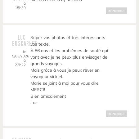
à
15h39
RÉPONDRE
LUC
Super vos photos et très intéressants
BUSCARLET
vos texte.
À 86 ans et les problèmes de santé qui
le
5/03/2026
vont avec je ne peux plus envisager de
à
grands voyages.
22h22
Mais grâce à vous je peux rêver en
voyageur virtuel.
Marie se joint à moi pour vous dire
MERCI!
Bien amicalement
Luc
RÉPONDRE