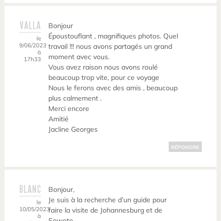
VALLA
Bonjour
Époustouflant , magnifiques photos. Quel
le
9/06/2023
travail !!! nous avons partagés un grand
à
moment avec vous.
17h33
Vous avez raison nous avons roulé
beaucoup trop vite, pour ce voyage
Nous le ferons avec des amis , beaucoup
plus calmement .
Merci encore
Amitié
Jacline Georges
RÉPONDRE
BLANC
Bonjour,
Je suis à la recherche d’un guide pour
le
10/05/2023
faire la visite de Johannesburg et de
à
Soweto.