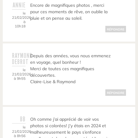
ANNIE
Encore de magnifiques photos , merci
pour ces moments de rêve, on oublie la
le
21/02/2026
pluie et on pense au soleil.
à
10h18
RÉPONDRE
RAYMOND
Depuis des années, vous nous emmenez
DEBROT
en voyage, quel bonheur !
Merci de toutes ces magnifiques
le
21/02/2026
découvertes.
à 9h55
Claire-Lise & Raymond
RÉPONDRE
BB
Oh comme j’ai apprécié de voir vos
photos si colorées! J’y étais en 2024 et
le
21/02/2026
malheureusement le pays s’enfonce
à 8h56