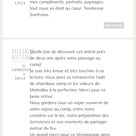
mes compliments, portraits, paysages,
17h23
tout nous va droit au cœur. Tendresse
Sanfroise.
RÉPONDRE
DELESALLE
Quelle joie de découvrir cet article près
VICTOIRE
de deux ans après votre passage au
camp!
le
14/09/2022
Je suis très émue et très touchée à sa
à
lecture. Vous avez su retranscrire l’adn
16h13
de shandavu camp et les valeurs de
Melindika à la perfection. Merci pour ce
beau retour.
Nous gardons tous un super souvenir de
votre séjour au camp, entre notre
croisière sur le lac, notre préparation des
écrevisses et nos moments de partager
autour du feu.
Un grand merci pour ce témoignage ainsi