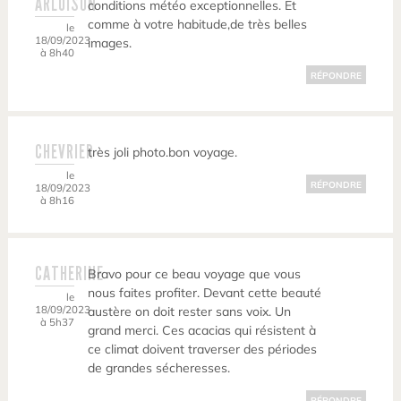
ARLUISON
conditions météo exceptionnelles. Et
comme à votre habitude,de très belles
le
18/09/2023
images.
à 8h40
RÉPONDRE
CHEVRIER
très joli photo.bon voyage.
le
RÉPONDRE
18/09/2023
à 8h16
CATHERINE
Bravo pour ce beau voyage que vous
nous faites profiter. Devant cette beauté
le
18/09/2023
austère on doit rester sans voix. Un
à 5h37
grand merci. Ces acacias qui résistent à
ce climat doivent traverser des périodes
de grandes sécheresses.
RÉPONDRE