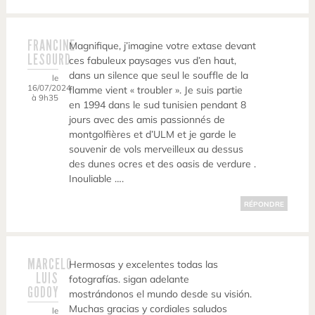
FRANCINE
Magnifique, j’imagine votre extase devant
LESOURD
ces fabuleux paysages vus d’en haut,
dans un silence que seul le souffle de la
le
16/07/2024
flamme vient « troubler ». Je suis partie
à 9h35
en 1994 dans le sud tunisien pendant 8
jours avec des amis passionnés de
montgolfières et d’ULM et je garde le
souvenir de vols merveilleux au dessus
des dunes ocres et des oasis de verdure .
Inouliable ….
RÉPONDRE
MARCELO
Hermosas y excelentes todas las
LUIS
fotografías. sigan adelante
GODOY
mostrándonos el mundo desde su visión.
Muchas gracias y cordiales saludos
le