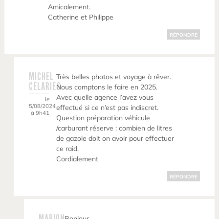
Amicalement.
Catherine et Philippe
RÉPONDRE
MICHEL
Très belles photos et voyage à rêver.
CELARIES
Nous comptons le faire en 2025.
Avec quelle agence l’avez vous
le
5/08/2024
effectué si ce n’est pas indiscret.
à 9h41
Question préparation véhicule
/carburant réserve : combien de litres
de gazole doit on avoir pour effectuer
ce raid.
Cordialement
RÉPONDRE
MARION
Bonjour,