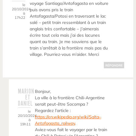
voyage Santiago/Antofagasta en voiture
le
20/10/2024
puis avons pris le train
à
Antofagasta/Potosi en traversant le lac
17h22
salé – petit train ressemblant à un train
anglais très confortable – J’aimerais
écrire tout cela mais j’ai des lacunes
quant au train. Je me souviens que le
train s’arrêtait à la frontière mais pas du
village. Pourriez-vous m’aider. Merci
RÉPONDRE
MARION
Bonjour,
ET
La ville à la frontière Chili-Argentine
DANIEL
serait peut-être Socompa ?
Regardez l’article :
le
20/10/2024
https://en.wikipedia.org/wiki/Salta–
à
Antofagasta_railway
.
19h11
Aviez-vous fait le voyager par le train