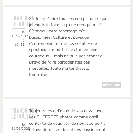
FRANÇOISE
S’il fallait écrire tous les compliments que
LEROULLEY
je voudrais faire, la place manquerait!!!!
C’estvrai, votre reportage m’a
le
17/08/2025
passionnée. Culture et paysage
à
s’entremêlent et me ravissent. Piste
10h11
spectaculaire parfois, vs trouve bien
courageux…. mais ne suis pas étonnée!!
Bravo de faire partager ttes ces
merveilles. Toute ma tendresse.
Sanfroise
RÉPONDRE
FRANÇOISE
Toujours ravie d’avoir de vos news avec
LEROULLEY
vos SUPERBES photos comme dab!!
contente de vous voir de nouveau partis
le
11/03/2025
à l’aventure. Les déserts vs passionnent!
à 9h27