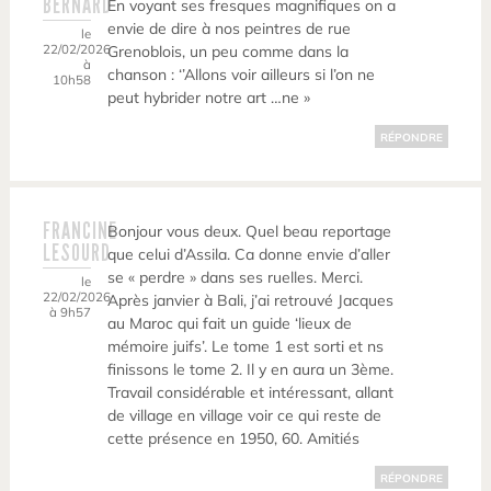
BERNARD
En voyant ses fresques magnifiques on a
envie de dire à nos peintres de rue
le
22/02/2026
Grenoblois, un peu comme dans la
à
chanson : ‘’Allons voir ailleurs si l’on ne
10h58
peut hybrider notre art …ne »
RÉPONDRE
FRANCINE
Bonjour vous deux. Quel beau reportage
LESOURD
que celui d’Assila. Ca donne envie d’aller
se « perdre » dans ses ruelles. Merci.
le
22/02/2026
Après janvier à Bali, j’ai retrouvé Jacques
à 9h57
au Maroc qui fait un guide ‘lieux de
mémoire juifs’. Le tome 1 est sorti et ns
finissons le tome 2. Il y en aura un 3ème.
Travail considérable et intéressant, allant
de village en village voir ce qui reste de
cette présence en 1950, 60. Amitiés
RÉPONDRE